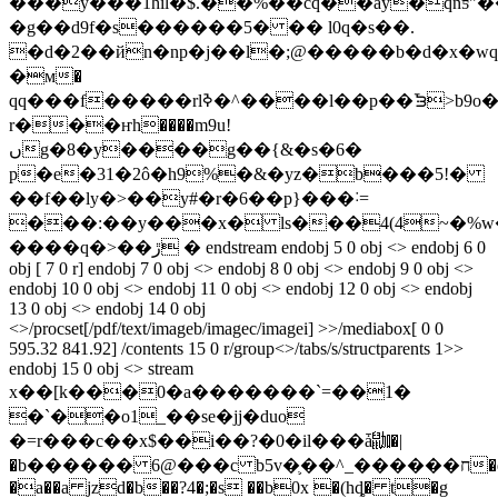
���y���1hil�$.��%��cq��ay�qnƽ
�g��d9f�s������5� �� l0q�s��.
�d�2��йn�np�j��l�;@�����b�d�x�wq�2�:@�i����
�м�
qq���f�����rlߢ�^����l��p��ᘾ>b9o�y
r���ҥh����m9u!
ںg�8�y����g��{&�s�6�
p�e�31�2ô�h9%�&�yz�b���5!�
��f��ly�>��y#�r�6��p}���˸=
���:��y���x� ls���4(4~�%
w
����q�>��ڙ � endstream endobj 5 0 obj <> endobj 6 0
obj [ 7 0 r] endobj 7 0 obj <> endobj 8 0 obj <> endobj 9 0 obj <>
endobj 10 0 obj <> endobj 11 0 obj <> endobj 12 0 obj <> endobj
13 0 obj <> endobj 14 0 obj
<>/procset[/pdf/text/imageb/imagec/imagei] >>/mediabox[ 0 0
595.32 841.92] /contents 15 0 r/group<>/tabs/s/structparents 1>>
endobj 15 0 obj <> stream
x��[k���0�a�������`=��1�
�`��o1_��se�jj�duo
�=r���c��x$��i��?�0�il���ǡ鿼�|
�b������ 6@���c b5v�֛��^_������ח�q4^.������w�]�a�g��o58��
�a��a jzd�b��?4�;�ѕ ��b0x �(hȡ� t�g