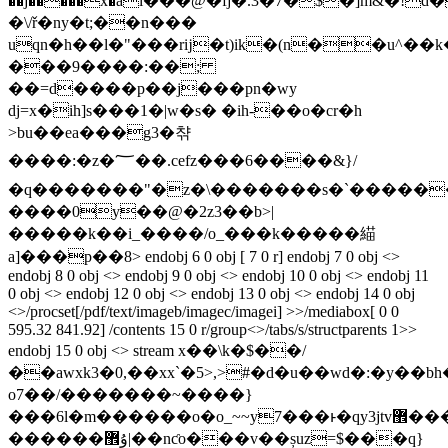
��j�����x�ӑi���@�fj�.3�7�$�]m&�!
�\/ř�ny�t;��n���
uqn�h��l�"���rĳ�t)ik�(n��u^��k
���9����:��;
��=d����p��j���pn�wy
dj=x�ih]s���1�|w�s� �ih-��o�cr�h
>bu��ea���g3�챢
����:�z�؅��.cefz���6����&}/
�q�������"�z�\�������s�`�������
����0y��@�2z3��b
>|
�����k��i_����/o_���k�����緢
a]���p��8
> endobj 6 0 obj [ 7 0 r] endobj 7 0 obj <>
endobj 8 0 obj <> endobj 9 0 obj <> endobj 10 0 obj <> endobj 11
0 obj <> endobj 12 0 obj <> endobj 13 0 obj <> endobj 14 0 obj
<>/procset[/pdf/text/imageb/imagec/imagei] >>/mediabox[ 0 0
595.32 841.92] /contents 15 0 r/group<>/tabs/s/structparents 1>>
endobj 15 0 obj <> stream x��\k�$��/
��awxk3�0,��xx`�5>,>#�d�u��wd�:�y�
o7��/�������~����}
���6l�m������o�o_~~y7���ͱ�qy3jtv޾�����b?
������ۇ޾|��nƈo���v��șuz=$���q}