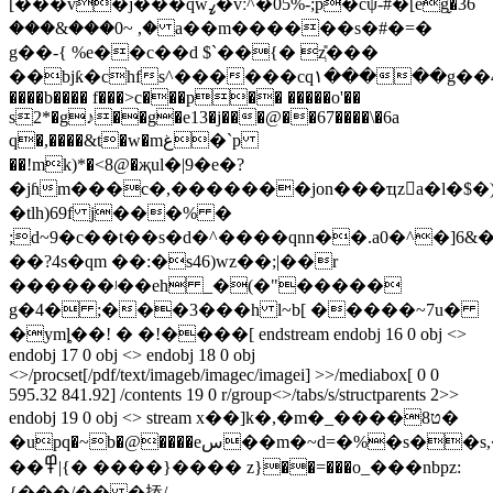
[���v�j���qwߨ�vː^�05%-;p�cψ-#�[eg̬�3ۘ6
���&���0~ ,� a��m������s�#�=�
g��-{ %e��c��d $`��{� zְ̎���
��bjƙ�chfs^������cq١�����g��4)�39v��ude��0;ξoܷ���̤d�hy���me�o=c�û��
����b���� f���>c���p�� �����o'��
s2*�g♪��g�e13�j���@��67����\�6a
q�,����&t�w�mغ�`p
��!mk)*�<8@�җul�|9�e�?
�jɦm���c�,�������jon���ҵz􀙒a�l�$�
�tlh)69f j���% �
;d~9�c��t��s�d�^����qnn��.a0�^�]6&
��?4s�qm ��:�s46)wz��;|��r
������ʲ��eh _�(�"�����
g�4� ;��
�3���h l~b[ �����~7u�
�ymȴ��! � �!����[ endstream endobj 16 0 obj <>
endobj 17 0 obj <> endobj 18 0 obj
<>/procset[/pdf/text/imageb/imagec/imagei] >>/mediabox[ 0 0
595.32 841.92] /contents 19 0 r/group<>/tabs/s/structparents 2>>
endobj 19 0 obj <> stream x��]k�,�m�_����8ט�
�upq�~b�@����eس��m�~d=�%�s��s,�")��ҝ������o����$>>n����ϸ/
��߾|{� ����}��� � z}��=���o_���nbpz:
{���/�� �㧷/