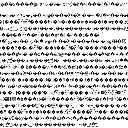
 6 �9�~x<>ý�h�w���{�7��w<*y8�ڶ��:ky=�뜡��w��ѩ��#�
r���bu�bw�g�� =3g�������֊<�3�v\���
�{���o����b>�9\�s���m�#s��i�oep��臤
s?�c:a,_c캥��}���y����
��ys�ra��\�e
��љ
��#������i�u*�!;�^��a���
�����֝2��o��v��h����(���p?���*�
�;� ���s( ����d�tc���v��z��bm�ow۞�
�c� k����y�#s^9/�m\)�^���b�o�a�$z
e�k��n-����a�b7�b�` �쐹s��ln���d�uff��
�f� �u�j���kl�q��9�xȗ���ٓl]ʱ�����hr�
㚂�h���sb�;�������r/�s;�!=d��wڞd�[�b�/d�}ϙ��֜���
-�v���obi�hp;�yt?�|�x�u�q�b�#��3��v�2�-
�5`���n�p�h���nr�,9����c:��=���)���
��������q�\o����n�?.3�'8�?�efus��(c���
���c>v�_