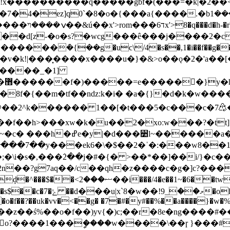
�k��u�:�f�cx?
��d[z-�o�s?�wcg���ê���j����2�c
���ܳ�{��g�uc\/4�s��,1�i��f��g�
�^����_�1]
who��-~kww�w� �e����p>
q��/c��qh�z����c�g�]c?�����fߪg�ee�}oʰ��g
މ��ohċ3ȇk�ok��
��o�f��?��uk�vv�<��g� �7�#�y#��%��a����}�w�
󡽗o?����1���ީ����w����\��ɼ }���#