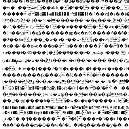
��ׂo��}�xňa��g�z� �u��xw������ߏm!x����������q�����gbf�(���=�k|�2��<�>�����2�ڽ=���e�� 㙠
�w�=��4w��a߇b,��\��o��o���_ �7�4�ez]q0`�8�o�{���a{����.�bܗ���1�js�w��nǵ��� ��w�
��ؔ���e
��q���-a��k��� �~'x�����ϯ�{��vȡ�s��i����ݍ����ױ��&ú��x'>rom���6דx'>8�q���d�h-�rb����fy���q?��,¹����.֮z
n�z?)c� ]��"d�������^��q���_�>
�>`,��m7˰>�1��m�����~�wq��j���
�)~��yz}�qߡ������np�o�tv%����ˠ'��'�:�v�k!|���͓����x����u�}�&>o��ǫ�2�'a��[��~fu�>oq�6�
�2��$m_6��_�w�o�>��w<q��ez\gs
�c�:�^��tsބo���s�c!n���r���)�� f�'8�޻������f�)�����=e������}y�h꼸��m����gv�r��y淜_-�� wf����k
xn���i�8ȼi���{���8��|�e�ڢa4grp���,m�8f�{��m�tf��ndz:k�i� �a�{}�d�k�w������/׍��h �(?
(c�x\��ﴌcg�w��qr���u�cl��/�r���'��}�?@��2^k������ 1��[�t���5�c���c�7♹�j����:�ʰf���jq��/��c^z;-
o�ι]uߕ!w��{���2�!\f�q���n�b��wc�n��xf��f��h>���xw�k�u��2�xoːw���?�tt]|
����s����ɟk���k�½���������~�c� ���h�ߝe�y|�d���꫺l~������a�^k��ӑ����
[����sp�ż�;�3�g��'�몌�[�'!/٤�>[����7��y���ek6�\�$��2�ˈ�:���w8��1_�9j� �rn�坨;�6�bvgq=����s��<��� �u~�p/
�28 ��h�m�#�=p�%s�y��ܘsb�(>1�t�8�/�}�|_��;�\i�s�,���߭2��j�#�{� >��*��]��i/}�c���}�9_���y��x�e<�|
��k�����j}wnc�wtp����t��m�qx&�2n��?g7a
��ڶ�gqj����h� :�w�a�q�9����nٲb�ٟd�^���$��<ޟ���2��i���/4�e��1~�6��tw������jta�m�k��/��;-
��d1��k���2�b�u���7�5h����~<��'����<.s��5�j&�s$��c�7�ݺ ��d���u|x`8�w��!�_9
>�zi���p�$���yp��t���ž����g��alt�o>j�����2�
ڞ�(]�.�/j������\��h���e�3��ҥl����z��ś%��o�f��)yv{�)c;��r�8e�ng����#���w��9�^��ؿh.�<�ˠ��/
�#�"����m�ʘ��w�ᔋ�1_�9�q��t���y��_�