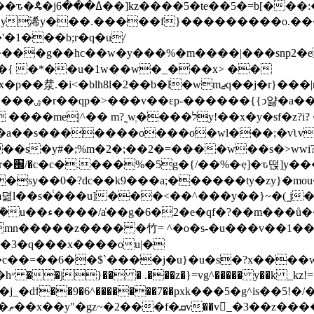
�of��;ڥ�(���o�>}
'�1���b;r�q�u/
]�{ �*��u�1w��w�_���x> ��
x
�p��汬.�i<�blh8l�2��b�l�wmޖq��j�r}���|к�=ޭ׽�ni��-
�]r]@z[6o�
˷wֶ����לу!��x�y�sf�z?i? �ݻ�e��
����o���o�wl���;�vʅv�0e[�]�=��ߓ�>�mf�7
�2�=����w��s�>wwi?���,ܝ=|���y��e<8o��r\gn���n
sy��0�?dc��k9���a;������ty�zy}�mo
{�3�q���x����ou|�
��=��6��$`����j�u}�u�s�?x����w��
�v�/
7��pxk���5�g^is��5!�/�q`�܎{�\�n]����n��lv�ya��z�el