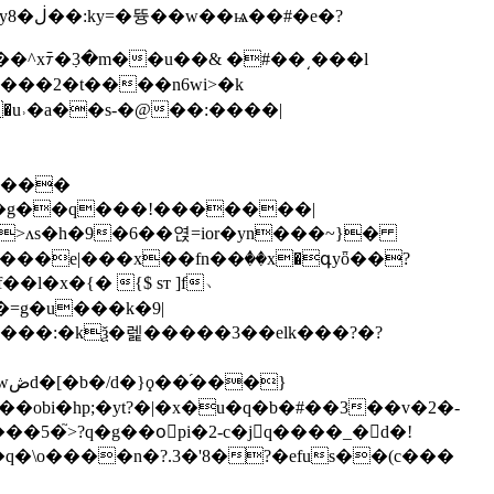
e�?
a��^xﾃ�߲3�m��u��& �#��͵���l
���2�t����n6wi>�k
�u˒�a��s-�@��:����|
����
�>ʌs�h�9�6��엱=ior�yn���~}�
����e|���x��fn��ٝ��x�գyȫ��?
l�x�{� {$ sт ]f﹆
�=g�u���k�9|
}
5�֮>?q�g��oُpi�2-c�jq����_�d�!