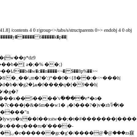
] /contents 4 0 r/group<>/tabs/s/structparents 0>> endobj 4 0 obj
���y������ 6�����k�p��|
�ţw��p*dz9
ѵ���b� [ a�;�% ��;}
��b4�w�c��n����<¬�| $��8p%��>~
�_��\,m�?�':)*��f�<{8��:�<~���h|
q�[�9��h|
�\�g�?
r���x��5����'vؕ����e*�o�
w1� ݚ�!���?�)v�zb؇�i�
n�xֽ��l��xstw��;�t�#�������j�����ly
��zs窡