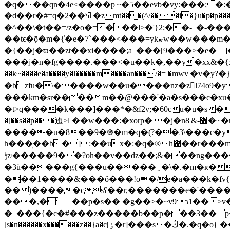
�q���qn�4e<����p|~�5��evb�vy:���;�:��ԏ�ꬌ�jߡ���6��]kz����5�te��5�=b[���:�@��{�^���we|v�y? 
�d��r�#=q�ߥי��2|�zmt�� �(^/���i�}u�p�p���y浠y���.�����f}���������o.������7����>a_��!
�^��\�t��=/z�o�=���l>�'}2;��-_�-���
��tϵ�ǭ�m�{̓�e�7`���<���=ykޓw��w���m����g��hc��w�y���%�m����|���snp2�e�qg��t}
�{��j�ϖ��zt��xi����;a_���[9���>�e�
���j�n�fg����.���<�u��k�,��y�xx&�{
��k~����e�a����y�l�����m����an���/�= �mԝv|�v�y?�}���ۺ�r��qp�>���v��εp-������{{ͻ얋�a�
�bzfu�\�����w��u����nz�zl74o9�y ����me|^�� m?
���
km�sr����m��@���'�a�s���c�xu�a��s���
�t>q����k���]���*�&f2v;�60cu�u�s���s�y#�;%m�2�;�
�[��s��p��ͭ�迶>l ��w���:�xorp� �j�n8|&-޿�~�r�֌/�c�c�.���%�5g�{/��%�ҿ]�ԏ떥]y���o�f�o�k�fe��?�8�[w�j��*k3o�h��-
�����u�8��9�֍�m�q�(?��3\���c�y�
h���̹��b�]:��ux�:�q�®h޳��r���m뎖l��s�ͭ���u]���<��^���y��}~�(˯j�s�}t���c�`��<򧻀�w<�m>2�g�����w%�
ݱzʵ�����9��?oh��v��ǳ��;&���ng���ܽ�u��ء����/a̒��g�6�2�e�qf�?��m���ů���־�ys�>�r�o/� �9i�k �w�㸝
�3ù�����g{���u�����﮵�\�.�m�ʀ�mn�����z���� �⽵= ^�o�s-�u���v��1������x�x&�xր�k�eϣ ��:�x}��܅��j�
���1����&���ǒ���!o�/e�a���k�fv
��)�����csʕ��r,�������e�'����c
���,� ��p�s�� �g��>�~v9ɜ1�� >v�h״ ��j}�� � .���z�}=vg^����� y��k _kz!=��hg}�ʵ ���6�bd��8��簮��9
�_���{�c�#���z�����b��p���3�� p�j_�dϯ��9�6^�������
[s�n������x������z��}a�c[ٶ�r]���s�ڭ�.�q�o{ ��ތ��x��y"�gz~�2���f�ܩv��v_�3��z����_