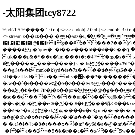
-太阳集团tcy8722
%pdf-1.5 %���� 1 0 obj <>>> endobj 2 0 obj <> endobj 3 0 obj <>/p
<> stream x��zk��� �0�aǳ�ւ,��`=�1`#�`��o
���.���3�����@����ח�g��#:����?��y}�t��/
����4; p�`qow�=�i��w���bl��d��>��զ;��
սk���ƿ&�*��u�\lm,���t�;�4@:'�qg�s�_x
��g;}t��bmmk�k}yd�iƨ�7z�� ��ti�y qz6�� ̞
<��>l>d�to��c mh<�֋v��?� ������q
�.w��`�i����w墟�$�z���tw&}���"���� �aȵcbؐq� �b
��a,�b��u'7fr�j�x��p#��@�g���m��
�so��q���`v�i��un�ŏ��cq6k�(s
��v�[�a���e<#��� #�6]���蜎z>0��kxx�,�f��
��i9�^�mg�xk @����n�ŭؿ8up��e��r�c���7�w�p#d`�oom�� >k�-��n��~���d�0�����"n
m�g(�:6w�x�r>r��/v�:�\u���"�ny��n���
� �,a[�ƚ�邒�8�(���x��m"�y6d�a�@�m\��9o7,����x�[�
_�l� a��2=�5�k�r��a��x^��r 5w����9�?ea�p^�͚�