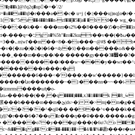
���;��k��< ���nm�s2%��8����)5�ҭ4��]o
��9n� endstream endobj
��{zf<3=3��؎m|wl'��m ��=8�-�o���~@#$ ��
v�[�zu�|�2�l�6�=4y�ӟ}��m�����ɷ&��
�gy���׿�3��?��i� �4��������ӿ�꿺��u����m*�|�|
���������/���w~���y��wr��^z�
�������n���y�g|
 �����r�նo�������~�}���nn�~~��i-
����m��m�ئ|ds>�)�>mj�m�g��=q_������w�gcwf��h_��x<�#�}!
�o���㹎���b
,�z?�?�?�^�q|0�� ��0
��^v����k��
j�(�(χlj?�r���6�7��φ�z���q��ѿ���,���
����o7�y���ϣ\���(�6u\7co ���x~$x�b��r