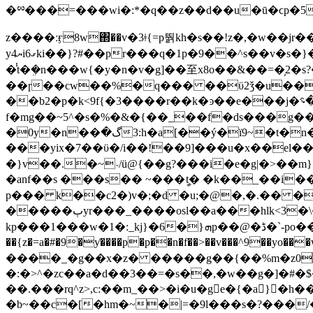
�ྌ���=���wi�:*�q��z��d��u�ū�ϲp�5p��x����gi~t
z����ːӻ8w΍��v�3ǂ{=p뛁kh�s��!z�,�w��j
yޔ4i6ގki��}?#��pr���q�1p
�9��^s��v�s�}
�̾t�ܸ�n���w{�y�n�v�g]��⾄x8o��&��=�̦2�
��ɼ��cw��%�q��� ��ϋ2ǯ�u��
��b2�p�k<9f{�3����r��k�ͽ��e���j�ڃ`��؝g�x��~y�!ۢ�iwge�-��������f�org�͒t�瑹
f�mg��~5^�s�%�&�{��_��f�ds���g
�0y�n��گ�3:h�a[��ý�ï9~�t�n����µ�`��x���&п@=��� �o���m�� �g��q���!�������|
���yix�7��ϋ�/i��!��9]���u�x��el�
�}v��.�~˴/ü@{��g?���i�e�g|�>��m}
�anf��s ���s�� ~���ީt� �k��_��i��
p��� k��c2�)v�;�d �u;�@�,�.�� ��
�����ٻyr���_����osl��a���hlk<3�\�n�>c�ɂe����^6e=��q�k�̼� ��e��s����:�kѯ�렕�����3��elk���?�?
kp���1���w�1�:_kj}�6�}ܗp��@�ڈ�`-po���t�v']���q��'�c8ڰ� ���:�sh�.�� v��/
��{z�=a�#�9�ƴ����p�p��n�f��>��v���^9��yo���w9���
����_�g��x�z� �����g��{��%m�z0�v�1fp����y�ϥ�^�lٲ`�!^d~_��� �
�:�>^�zc��a�d��3��=�s��,�w��g�]�#�$
��.���rq^z>,c:��m_��>�i�u�ge�{�a}�h��q�)?֗񘦆�xy��|/�i�y�k3�c�ږ���
�b~��c�[�hm�~�|=�9l���s�?���/�s�.ڿ�v_>������