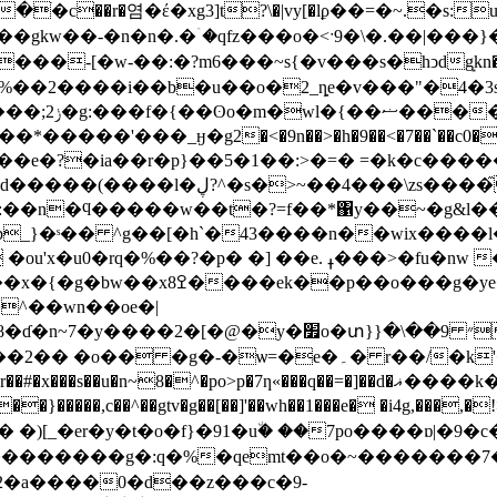
�염�έ�xg3]t?\�|vy[�lϼ��=�~.�s:u��lfm�~3:
-��:�?m6���~s{�v���s�hͻdg͙kn�9!�r�����'n �g�
�%��2����i��b�u��o�2_ȵe�v���"�4�3
���sh��
'���_ӈ�g2�<�9n��>�h�9��<�7��`��c0��nf���[
:��n�ϥ�����w��t�?=f��*΁y��~�g&l��
�"��(~s��}x�߇����wʚ�ŝ���1g��3�]��x�{�g�bw��x8ߐ����ek��p��o���g
տ}}�\��״ 9�r�����n3��)���y/މ�3��9�h?
 r��/�k؜'�g��:l��}���>�ekȏ���f��?�?-
�n~8�^�po>p�7ƞ«���q��=�]��d�ޣ����k��/��-
c��^��gtv�g��[��]'��wh��1���e� �i4g,���,�!>
3�_���������g�:q�%�qemt��o�~�������
92�a����0�d��z���c�9-