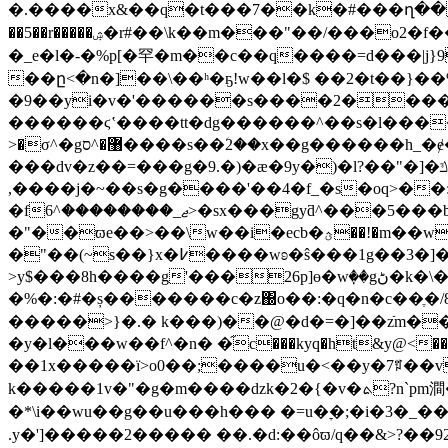
�.����x&��q�t���7��k�#���ղ���ׄ�c��r
��5��r�����ۺ�r#��\k��m���"��/���o2�f���gkw��-�n�n�.�ۤ�qfz���o�<ˑ9�\�.��|���}����@]p��ƣ��]�?�i^&�i�n~ɽ�o �ekk�<���:-
�_e�l�-�%p[�罕�m��c��q����=d���|j}9���-[�w
��ը<�n�]��\��ʰ�ҕ!w��l�$ ��2�t��}�
�9��yi�v�'������s����2������;ݫ2�g:���f�{��ʘo�m�wl�{��ޟ����l�����"]�eݒ>
������ϛʽ����tt�dg������^��s�l�����*�����
^ס����s��ؘ2��x��g������h_�ɇ��e�?�ia��r�p}��5�1��:>�=� =�k�c�����i3�c w��|
>�σ^�g޸�
���dv�z��=���g�9.�)�ӕ�9y�)�l?��"�]�ݿd�����(����l�ڸ?^�s�>~��4���\zs����໎���e~x���ϋ��d���55�����|mk=
,����j�~��s�g����'��4�f_�s�oq>��
�fޖ_��������^6>�sx���gyƌ^���5���b_}�ˢ�� ^g��[�h`�43����n��wix����l�[x��9
�"��ϖe��
>��\w��i�ecb�ؿ��!�m��w �ou'x�u0�rq�%��?�p� �] ��e. ߪ���>�fu�nw �qx�ϥ�>mnw�r��v#���$d���/
>y$���8h����g'���26p]ɵ�wٜ��gڻ�k�\�^��wn��oe�|
�%�:�#�ș�������c�z΀o�� :�q�n�c��ֶ�/8�ɗ�n~7�y����2�[�@�y�׿o�
�����>}�.� k���)��@�d�=�]��zֿm���2�� �o�� �g�-�ѡ=�e�۔�
�y�l���w��f^�n� �֞c���kyq�ht&y@<��r��#�x���s��u
��1x�����ї>o0��;����u�<��y�7ꅯ��v��}�����,
k�����1v�"�g�m����dzk�2�{�v�ܬ?n`pm澗� �)[_�er�y�t�o�f}�91�u٘� ��7po����ɒ|�9�c�,[��p�s��y|�y����snk>�[����4r���6y��!
�*\i��wu��g��u ���h��� �=u�ׇ�;�i�
.y�']�����2����� ��.�d:��ôϖ/q��&>?��