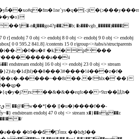
ȟ��xo#q�fm�1ne`ys�q�[-:jt�(ɔ���y���r
���y�o}
�ʆ���go4?p��2�b; �s���vgb_�����)����༔
ox[ 0 0 595.2 841.8] /contents 15 0 r/group<>/tabs/s/structparents
�_��l*���������a��\i
dobj 16 0 obj <> endobj 23 0 obj <> stream
f��qp�
{q�y�j?rs:��&�&��eqfo��=9zr��詓h�
��l��/
��ճ�[3ݳmx ��hʤl��