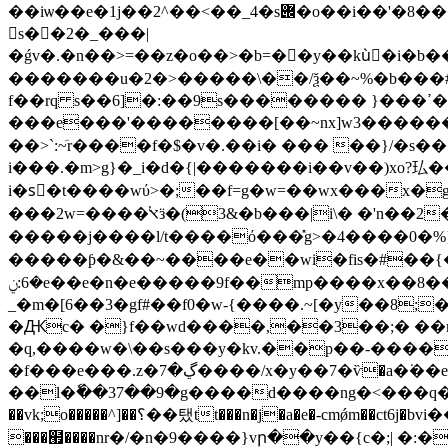
��iѡ��e�1j��2^��<��_4�s݌�o��i��'�8������t0�м��~ܿ�\|��6����k�c���k�����sk�'}9~��6�\�hڴ�s��2ĉ ��zm>[km�
s��2�_���|
�ǵv�.�n��>=��z�o��>�b=��y��kùٌ�i�b����͒%׭���{��ngė��������aυo��;n�y���4����p%��1_
�������u�2�>�����\��/ѯ��~%�b���#�in��?w�׿h�1���9�l�{[��e�; .k�
f��rq s��6]�:��9s�������� }���ߴ�m�k=���_}
���e���'��������[��~nx]w3�������m��v�c�����
��>`:~ٙr����f�$�v�.��i� ��� ��}/�
i���.�m>g}�_i�d�{|�������i��v��)xo?㺨��/}���]v<�%
i�sُ�t����wύ>�;��f=g�w=��wx���x�g�m���{�ݜ��ѫo�y��s��w��p<�!�������1
���2w=����ﭏӟ�(3&�b���|i\� �'n��2�����x�۫n�o:�������x�8�saue��!s��=ޙ������of���
�����j����l/t����ό���̽g>�4����0�%}
�����ƥ�&��~����e��wi�fis�#��{�����u�d� �!ڬ��ɨ�ɹ�s0y涕
�6:ݧe��e�n�e�����9f��mp����x��8������e:����גckf��3e�fl�1�e���]ly���._���/�[l�:��:���8�r\?
_�m�[6��3�gf#��f0�w-{����.~[�y��8;
�Ԫc� �}f��wd����,��3��;� ��m
�q,����w�\��s���y�kv.��p��-����
�f���e���.z�ڲ�7����/x�y��7�ѷ�a�͘��e�p�z za��ǵlpf0�s�q����!k� �87̓v~�6��}����|
��l�ٗ��37��9�g����d����ng�<���q��
��vk;o�����^]��؟��탰tt���n�j�a�e�-cmǿm��ct6
���๯����nr�/�n�9����}vր��y��{c�;| �:��ύ����yn߇s�2�o�e<��