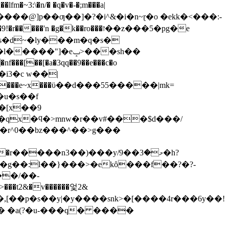
\�n/� �q�v�-�;m���a|
k��ro���ז��z���5�pg�e
s�d~�ly���m
�q�s�
��[�a�3qq��9��e���c�o
u�s��f
�ye�
r^0��bz���^��>g���
���t2&�v������엋2&
7� �a(?�u-���q� ����