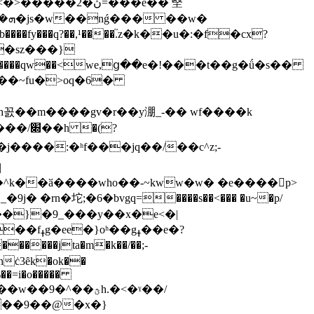
�sz���}
����qw��<we,ց��e�!���t��g�ǘ�s��
ߪ��e�?
%��=i�o�����
��9��@�x�}