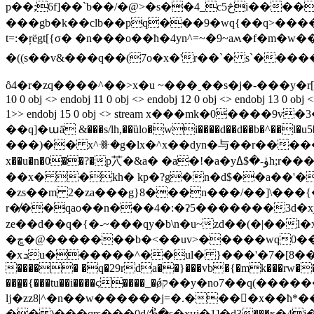
p��;6f]��`b��/�@>�s��4_cڅ5i������阯$ej8�����
���gb�k��clb��pq���9�wq{��q>�����x@
t=:�ŗëgt[{σ� �n���o��ћ�4yn^=~�9~aʍ�f�m�ԝ���v 
�((s��v&���q��(7o�x�'r��`� s`�������y
ȏ4�r�zq����^��>x�u ~���ˬ��s�j�-���y�r[�_����tܛ���5 endstream endobj 5 0 obj <> endobj 6 0 obj [ 7 0 r] endobj 7 0 obj <> endobj 8 0 o
10 0 obj <> endobj 11 0 obj <> endobj 12 0 obj <> endobj 13 0 obj <>
1>> endobj 15 0 obj <> stream x���mk�0����9v�3����6��`=-<����~ ٮ��
��q]�աä &���s/lh,��ȕlo�wi����d��d��b�^��
���)�� x^ꗥ�g�lx�^x��dyn�与��r�����>'6ttk#�ϑ炉�
x��u�n�0��?�p䒔�&a� �a�!�a�yۈ-� $ߡh;r���^z��.wvjrbjs�h�)k2u�r,c #� �"�)�$�`ȥ�#n�h�}2)\4y�1d]bl)��8���3#����!4���z�f�
��x� �kh� kp�?g�n�d$��a��'���nn�(�����ӽ������ߊ�
�zs��m 2�za���g}8���n���/��]\���{�
r�̸��qao��n���4�:�ʡ5�������3d�xj&
ze��d��q�{�-~���qy�b\n�u~zd��(�|��l�
�ڇ�@�������b�<��uv>�����wq0���b�.�d��a�[�y�.����׿s �ٯ�����8 �-85  ��@�w��*[�� |[�u�)����f��-
�xܖu������^��ul� }���'�7�[8���5iomſ��p�һ��ۧ��l:jy!��v>`t��rx�ժ�k ��&d�y~�} endstream endobj 47 0 obj <> stream x�}��ng��z
����� �q�29rda��}���vb�{�mk���rw�����o
���͇�{���tu��i����ϛ����_�ǿק��y�no7��q(������ӻ���>���������Ϳ�׍ :�}ޭ/
ǉ�zz8|^�n��w������j=�.���񛸂�x��ћ*��e1xy
�� )���qrs���0d/ᕺ̓�s�xцi�1]�d3���ҝ�4j�3���z����$�p3$gr �aݓ~g��̍��{