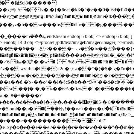
ju/c�lv�t�{�6e>]�kß�`�z��0�`6d�fb0��y
��[q�lpʊg :�%^ $�rj`����:�i�i��}�:һnĭ�tk��
z�b��sа���bv��v��g���˫����!j�˗n
bj <> endobj 9 0 obj <> endobj
 endobj 14 0 obj <>/procset[/pdf/text/imageb/imagec/imagei] >>/mediab
ix��;h���}�i��- )�0�u�# �k]�|ipf���
l�u5��a�g�̍��x�f�(���p��t�aٙǩ���u�f4җl
;�w�_ %ðbx-#����!*��6f���%��l endstream en
l�7����x�-�����~��8r��.�!hlx�`��}
�a��ú �b~��c^��l�{c$�b��*5`��d�c8�
sd��j� �,�z��6%;�0zw�!|�|�����h�
xn�i 8�^����?
������y�v�����i�n>���� 6���� �������z�����u}�;<>_
�x�e��e��ė /���j�r��r�w����"��m�|�a��� �b9
쬀�� isz�����ho [� ��#6�/�� �ye{ �|�1��"���nyg��