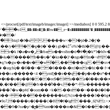
rocset[/pdf/text/imageb/imagec/imagei] >>/mediabox[ 0 0 595.2 841.8
1_��c��n�[]�c�bw��_e~�x���������?� |����������
biaj1�f�a,����w<�f�jd�.2�j'�
��/y���g�|l�`��) gb�k㍐o%!�thl�f@ij:��
)f�����_���~����}s"�rhs����x/&t#� e�k f�a�ѡ�ر�rbܗo��vs8m�օ�#�ј�k
*'l�h0
�4a�����h��x�"�kn��]^�ngs�m�~s|���ҍf
;ºn�gw�e��e��w߮l�,�����cg.��xv�8/
֞��<� �6���-�rcl�me�hi:�� f<�d�b�/�gܣ[�2�f���֑�
�r-e�����<4 �ymf[֭��z��q͕��҆p�s��n*�
;��t��u�p��f���ee$�#u��a�l��z��
�@�fv���͊f��v,��*>w�������7c���j�&�6m��
i��>����������ke[;%}n�����3��bg�lywy
��{�8\ܲ�f�ig���_ػ%]6>:�x���ɥ���ru�'����-
%mt�l���m�&l�0���d�]�jۍ�e������gc�g'�/����@ޯ�@�