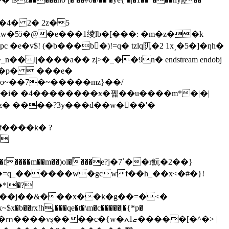
pc �e�v$! (�b���b�)!=q� tzlq阢�2 1x͵�5�]�ƞh�
b�p�  ���e�
o~��7�~�����mz}��/
 ����?3y���d��w�񋯾��'�

*ӏ�?
�ѧ�g��j��&���x��k�g��=�<�
x!h,���qe�t�\m�c�����|�{*p�