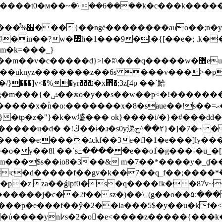
�\����/��
�k�m��,��x*�c��9=�a�d?
d}>l�ʬ\���q�����w�޾eu7�og�|υ�纴ey����l�8�
s����uknyz�������z��6s ���v���>�p
�yr���נ�x֋�;3z[4p ��`鮯
��h� ��9�s�l�}
�tp�z�"}�k�w墭��� ok}����i/�}�#���dd
٢��^ﺝ}�]�7�~�wݏ��
��o�y��8l ��ˈs߸���� �e��o1̀�g���-�u
���$s��io8�3��& m�7��*����y�_ɠ���
ʵc�d�����f��gv�k��7��q_f��;����*ܽ
����j�c��2f�� sz�)��\_(g��o��۵:���
���f��ŷ�2��la���5$�y��u�k̵f�<�[�ىϙmpo�����r��ο�f�o����} 
j�bvі����p�e
��z�����{���k��x��