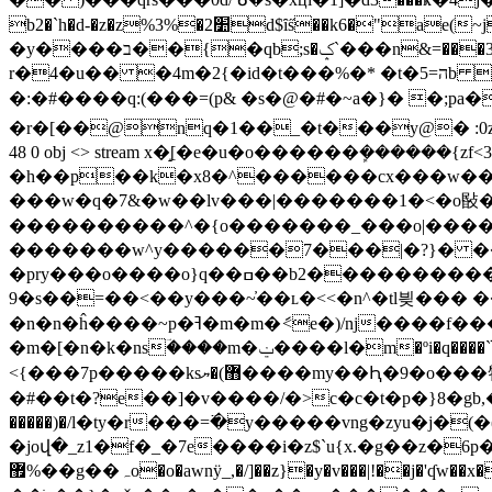
b2�`h�d-�z�z%3%�2׺d$ȋs̋��k6�"ae(~j?�p��k]@i!q2q�up�=�`/2/
�y����ב��{�qb;s�ݤ`���n&=���3=�u��u��hβ�r���a�:�c� u=j {�:|���uj)вq[α�r� �4� 2� 2z�5
r�4�u�� �4m�2{�id�t���%�* �t�5=הb 1(?�c"5ra��4��fr��n-zf�l�ĵ�5�]a� �bԁ�� wg_�xw�5ӭ�@�e���1绫lb�[���: �m�z��k
�:�#����q:(���=(p& �s�@�#�~a�}� �;pa
�r�[��@nq�1��_�t���y@� :0zt�-���q=�؛;g n�%5h"�zo�2kщr��v��(�ߎ߿��_n��l|����a�� z|>�_
48 0 obj <> stream x�̝[�e�u�o������ܾ����
�h��p��k�x8�^������cx���w���
���w�q�7&�w��lv���|�������1�<�o敯���_���m��ц��/�� ����
����������^�{o�������_���o|�����
�������w^y������7���|�?}� �
�pry���o����o}q��ߛ��b2����������������6���<�'l���;��w'�����}��lf����k� ?
9�s��=��<��y���~̓��ʟ�<<�n^�tl븾���
�n�n�ĥ����~p�ߔ�m�m�ަ<e�)/nj����f���izmrms����uԯ�o-
�m�[�n�k�nsؔ����m�ݔ����ӏ�m�ºi�q����`նoޔ���h��(��ݫ�q����)���,x3�1��8�k ||�8_ؔw �f����m��m��)ol�ٔ���e?j�7ߴ��r魭�2��}
<{���7p�����ks޻)�ޔ����my��Ԧ�9
�#��t�?e��]�v����/�>c�c�t�p�}8�gb
�����)�/l�ty�r���=߳�y�����vng�zyu�
�joվ�_z1�f�_�7e����i�z$`u{x.�g��z�6p� �
޿%��g��ہo�o�awnÿ_,�/]��z}�y�v���|!��j�'ʠw��x�c~&��]�qg��?c���-���}��>�4/�/�%�磭t���ɐ�sa�ՠ����vȿ����c�{w�ޏ1ߍ�����[�^�> |