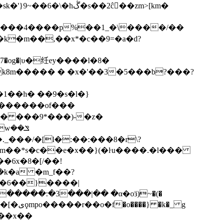
k8m����� � �x�'��3�5���b?���?
�� ���9*���)-�z�
_�[m��*s�c��e�x��}(�ŀu����.�l���
6x�8�[/��!
�k�a �m_f��?
�����:�3���|�� �α�oӟ)~�(�
�k�_ g