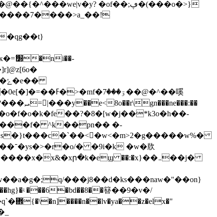
ۊ�����@�^��嗘
e���:��
u���f� ^k��pn�� �-
a�g�;q/���j8��d�ks���naw�"��on}
x�"