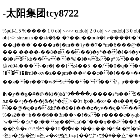
-太阳集团tcy8722
%pdf-1.5 %���� 1 0 obj <>>> endobj 2 0 obj <> endobj 3 0 obj <>/p
obj <> stream x��zk�$� �7��c��ɑoh�ilv����
��aj���`����u�j�m��}y��7�*m�6���@�����
��� ����-��8�n����)�y*�� �!�4�y���k����u;��w����
�l�s!kb��w��%!�l�w!x�p*%���
䕵vd04.���<�r�| ��{z4��5_��/�0�q���u�a��n����z��f_ dʄ)
˥��{��ѓnl�-xv�z��pm���\^��c��[���
��я��r��7�w89c�����7ۅ p�����t�&lu�;@6���(u����ž�ku<ш��ӄﾫ�zፅի��9� =��j�ƌdz��༶|
�v�y��g�#�f^�k)�)bձ"9����ޥ����s*s��$�3��h�z������z�`{.�گ0m�i`f��kv=vg�g77������"�떈9�̜|
ѫn��<ݫ����j&�j*�:!>�ד0 ђx�1�x<� �s��#j�p���#���sv�1g3�h^*��t���0*w�f��
��@�q�u�&hf'��9�{���z�yv��q�^��a�yu}
%�s2��=h���6��3n��<�!�x� r����c�\yqb
´w� >�:)x*�r��sg��a;a)�"���q��#��3
��k�ur?2\��1գ�|�d�.l��]s��tl�4t��ƅìh�_��ڢ�cnm�v�0����`�f٣(� ڒ{4n�������{
<p�p�bow�&jbzp{��*x�8��⧊"�9h