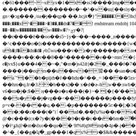
ɛ�61���~~xiyx�1�x�ss3����]mg���
�.������.������e�~�^�w�щ{��sӭy�u�aq�jg�|�������]{3zp~w{݌��u
gn<�ɔg���˳/oa�j��qp� ��.hcj۸�}"�����3�
���c���xl^����>�3��,��ds�7��! endstream endobj 
��~��|w�������/��w/���w�?>ݼy�?|
��r����ӗ��oo��s5~}y�~��~����_n���������
�^c����o�[ s������������o�����{w�v
ub�;f�ǚ�dn�d� ݥbwu���v�z�y�����ɲ�.m���d�؇� ro�����u?��cl����o�ҙt��5��a�b�|��������i}
����v��:�r��8��^������e��>mmߵ�{
e�jvx$}u���4��~�,"�m�)s42ǣ)�2�_���f�7
����)��eqes��u��eҹt�聓�� �san�u
�a`"[��b�pĳȸ�i\��hdu�^��_= l����5
��hm�q.h\�3.�b��x]�� x�d�ɚ-b;w��:swb�j̦r|���h��^�v~�(�b�$�j��
v6�m�j�:$� ӊ���o�u���(�}~� [�{�'��p
��u�y��j�vg��<��l������p����fybu�d"�v�q��"״ ��� ��(c�n��d]bj��� թ�xo�6i�z��
p=v�-��r ��q.��-�p�����
��5r:��[;�3�� ��
�r�;��z���(�"iٱ��ud�,��խ%a��r�ɢ���h�r�eʺ[4�m��o(�ҡps�s0mna�ω?]�-��hq��y��-
@�c���(cx�7y�(��f�9�(��c��r�bm�߰\��q ��e�
y�ȋ^ۆh@�m�dxo��qu�� 9f%#|q9#mф�4p�-j��� o{k��f���r��>g<� ���]�;r�z �[� q/
�^�_{��g�կ�_gp���1�qx%r�$&&������8