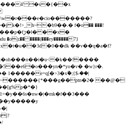
� 8���4' �s�{��x
\
k�!>_h~�b9��.� f�ο�� ���!
 ��x�
�sv�x�t�u��3d�0��dk ��v��q�a�f?
z�oh���n��i�u<�k��!����
5��e6�o���yn�*yo�v� �w}r�.
�y��6s�nw�|�mk�f��3���
��y�����y