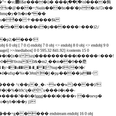
�"= �vc΂6$ӕ����i)� ���լ��[�/ol����䱕
�n��k���n�p������>���)2;/
0 r] endobj 7 0 obj <> endobj 8 0 obj <> endobj 9 0
magei] >>/mediabox[ 0 0 595.32 841.92] /contents 15 0
��<���s����t�[n�/rszɩj����������t�����<���!
���� ^c��y�_�- ~w��w)����)?
jl� &v� �����?��b�fggg
j���i�(���v ��nevp�
tyb�t��y j}