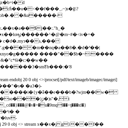
���ϊ��oh�.� �&a�����-
h_�
��loԣ|������^�@�m~#�<iv�=�
w�xnyo�g����� ����"��$b�~:����
c*6i�c:��w��
j <>/procset[/pdf/text/imageb/imagec/imagei]
1������"�s� �a3�)-
�)ڒ�)s"�,t
29 0 obj <> stream x��x�jg}��f��