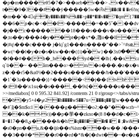
�p�m����eθ5�7�>��aeb�v��>ۃv��v�6����i�n��;y0cgd$@\m��@2�-ǝ���įz�b=i�d
t��9�3��#��ÿ�����5w�iߔxj��d� � �e6!nɠ�rp!땹q�<����<��>׋2܈�|y�/4/달��ь�hr��ry8�c߫h��u�<��f���_.~)s�ğ\?
�m��`�4󨵍q�y���k��%k��>p��*�l�v��7�qm {7
��6�ɲ�c�<��l>�����=��5˝�:��dv _
�j�� c�������18���s���v�o������
�;to��y���4�y��pt�p�х*�,灉o��ll�
�|#q\���c���� j�kj`g1���n����"��>`^#srܧ'���f����5��(��g��o)��7�b�o�f�� c�d�,myз��s,���
�w(^��l�y�z�s�kw��r�({i)�̚� w}��3xߧ� ��0���)��n�5��n�)���xrfs ;��o!� b�m?�'.g����m��nq�a��8�.�d�ª��|
�f��#��[h�_br���fiyd� �lh{.��x
q`ū��~ ��ǎm���o>�m/�o���.�z�x�v
z�:��r5� &a0ˤi��2���u�������/h���'���es���p��k�3��ȸlٯn��n|d����b
�1`�3a�����)}^�����<�j��{tvb�
�:t8��\x1sң��s���_��9s[�����u�����^t��
>>/mediabox[ 0 0 595.32 841.92] /contents 21 0 r/group<>/
�b]�y5￬4�ݹe2�h����w$��7u<���q��믷w���������i��s�y�; �����~� ��4@�jn�q������i�{y�ǟ��e���b�?wjm��lw�
�#`ǧ�$m$o:l �i���g���oϩ;��"��wzb~^�
��k�-e))��p�荸��zkno�(8 8��d�c�1����8���pێ~|�q�y\���f10��bd��a����a�1�~_cd��}��
�=�1ي8��7����&�h! �q��8���rͤ� � � ;�w&�ntҿ5�.��*�\ 4|�!��z���u���jw1*��l��ʰi� �
�s0�pn��a,&��ijѝ��s%isnr���w�� /�����hw̺��԰
��3��#�*��r0��ed�*&�[�dwt��~�e�z��)k��2[x