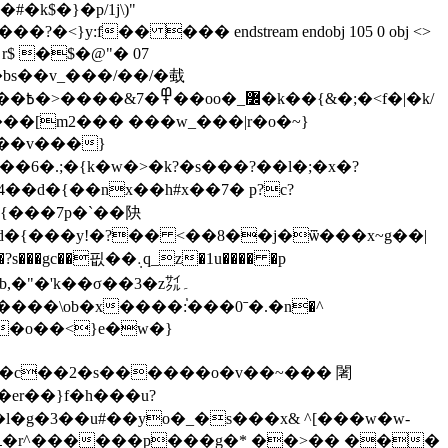
�k$�}�p/1j\)"
$ �$�@"� 07
 �܉q_z�1u���� �p
��������\ob�x����:֓���0ˉ�.�n�^
�>�o��<}e�w�}
o�c��2�s������o�v��~��� 闍
er��}f�h���u?
�g�3��u#��yo�_�s���x& ^[���w�w-