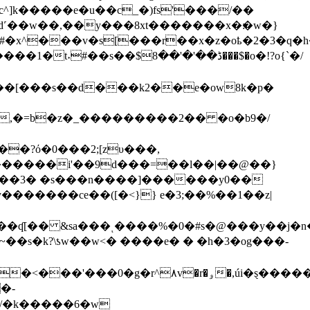
c^]k�����e�u��c_�)fs'���/��
˹��w��,��y���8xt�������x�׃�w�}
�x^���v�s[���r��x�z�oҍ�2�3�q�h
ڈ��'�'����$�o�!?o{`�/
.���3� �s���n����]������y0��
������ce��([�<}} e�3;��%��1��z|
�0�g�r^۸v�r�ۅ�,úi�ȿ�����|
�/�k�����6�w