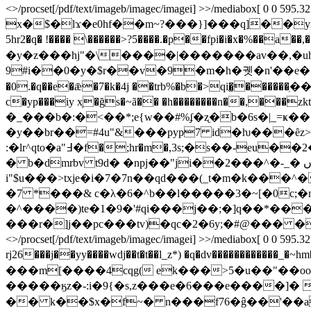
<>/procset[/pdf/text/imageb/imagec/imagei] >>/mediabox[ 0 0 5
5hr2�q� !���� \������>?5����.�p��fpi�i�x�%��a��,��}�q�#8��
�y�z���hj"�\����|�������av��,�uh�
9#i��0�y�$r��v�9�m�h�궷�n'��e���`%��ٿ 7���b��r��� j�� �cgg*���r���$�>�s)5�hr6�
�0.�q��e�ǣ�7�k�4j ��trb%�b�>qi�͚������ֽ��
c�yp���iy x̩�ğs�~ã�� �
h��������n��,���zkt �z��4���� �jߪ{/���iu� �
�_���b�:�<��*;e{w��#%ʄ�ʐ�b�6s�|_=
�y��br��=#4u"&���pyp7 id�ƕ���ȇz
:�lr^qto�a"߃�f�;hr�m�,3ѕ;�s��-eu��2�,���`#>����#мh�e�!r�u�ϊ?v��y����r�2�1�9��ӌ��7���y2հe�y
� b�dmrbv t9d� �npj��"ji��2���^�-_� ں����ӯ���}ҵ ��8�v���{ɭ���t����rem��t`ϲ��)��s=y�q-
i"$u���>txje�i�7�7n��qd���(_t�m�k���^�
�7 *���& c�λ�6�^b��l�����3�~[�0c;�mhۺ�g�t��f!��l������z�ȶ�'e���ĝ�i �̹y�*n�q@
�^����)te�1�9�'#qi���j��;�]q��*��
���r�]j��pc���tv)�qc�2�6y;�#@��� ��z�,ܮ#b` pz�� h"�-v<�t��pn�8]d�z>z��=�(x� ё�g�[֫a�|���y��?�;n endstream e
<>/procset[/pdf/text/imageb/imagec/imagei] >>/mediabox[ 0 0 5
rj26���j��yy����wdj��t�t��l_z*) �q�dv���������
���m[����4cqg( ek���>5�u��"��oo|
�����ӄz�-:i�9{�s,z���e�6���e����]�  
�� k��$x�f~� n���f76�ĝ��'��a