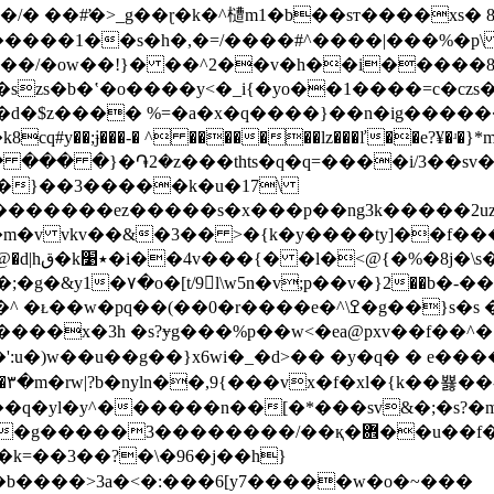
�/� ��#̛�>_g��ɽ�k�^㯾m1�b��sт����xs
�����1��s�h�,�=/����#^����|���%�p
zs�b�ʽ�o����y<�_i{�yo��1����=c�czs��j 
z���� %=�a�x�q����}��n�ig��������p�fڑ�l�
2^����զ�� ��� �}�֏2�z���thts�q�q=����i/3�
y�}��3�����k�u�17\
�������ez�����s�x���p��ng3k�����2u
m�v vkv��&�3�� >�{k�y����ty]��f���
x�3h �s?ɏg���%p��w<�еa@pxv��f��^�1=
:u�)w��u��g��}x6wi�_�
d>�� �y�q� � e���
�����3��������/��қ�܎��u��f�/
�k=��3��?�\�96�j��h}
�b����>3a�<�:���6[y7�����w�o�~���