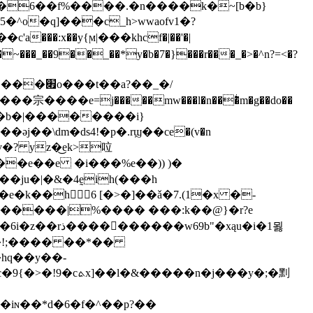
g�
6��f%����.�n����k�~[b�b}
'a���:x��y{ϻ|���khcf�|��'�|
�ea�~���_��9��_��*y�b�7�}���r���_�>�^n?=<�?
��_�/
���e=j�����mw���l�n���ͥm�g��do��
�әj��\dm�ds4!�p�.rϣ��ce�(v�n
�? yz�͜ek>㕸
��e��e �i���%e��)) )�
�ju�|�&�4ḛih(���h
]�� �����|%���� ���:k��@}�r?e
�n�j���y�;�䵞
2�iɴ��*d�6�f�^��p?��