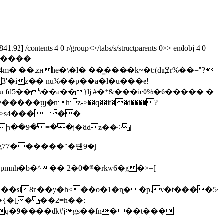
92] /contents 4 0 r/group<>/tabs/s/structparents 0>> endobj 4 0
�����|
he�\�l� ��͇����k~�t:(duߐ֭r%��="?
fd5��\��a��}lj #�*&���ie0%�6����� �
�_>s4�����
�܍�0�rkw6�g�>=[
0��sl8n��y�h<��o�1�ɳ��p.v�t����5
=q�9����dk#jgs��fn���t���