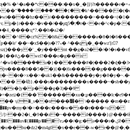
�% �^�a��*c���:��x�_�]]/)?t�����e�=-
���"ޫ����^���"��{�{
�k^����|�(�d
�
wi����hz��s\���������>����<(�1�#
>�v��/��ɟզ5�;�r�<�e�^с�p�:����1�t˖#��s��$�8
�4_����ʯ*?.��h�a2�/
�?ޑ7� ^��qֈ�_��wz'[r?ٓ
�{��#
ڻ��wel?���o�g��n
|�~�t�>x��>�uk1��&������y�y�8�y�~
��� �幼}.���s��������x����~�sh��y�
3)�e�]y�p���g�3)��9
��?r�zi���sw�?
��2�i_�9��z�~����d����}@���6�<���'��
|�'eد��/�g:�|ǝ���s�ݤê��-
�u��bu�ǳ2�m4g0�x��e��-w�e��@�,