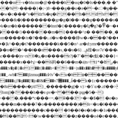
i����m~ɤ�bhͼrm�@����h�иq�0�ȋx���,� �"�#
vl�w�c���"v�ǳ%�q�i;��h�.d!e� r
�y�կ�g?�߾�7&����<�߿���~�߾��oo�_߼�k��{&�;�<f�|�k/
��䋫w�ޤ���?����v���}
�r魭�2��}<{���7p�`��䦼
v�p�\}�o}��t{�s��b<�?<��~)x��x��h��u����y�?s���gc��핎�
u�hϕ�����b,�"�'k��σ��3�z㌟۔
�|����ʟj?�q���[!�jo�f&���v7֋���_ǻ�� k�{c�
r�8n���e�j/d7}_������g[� v}>�5`ɶ�.zf�
omj]�?���h��r-pv�= ���:pϣ�5�~}
� �,���*c���<=,�ѿ��3=�<�$� �e�
����m�e���7�o��������)�fe<�x�l����
�����������c��� �9��ӗ�e�h�v�1s���l
������z����o4�e���ߺ�r^������p���g�* ��>�� ���