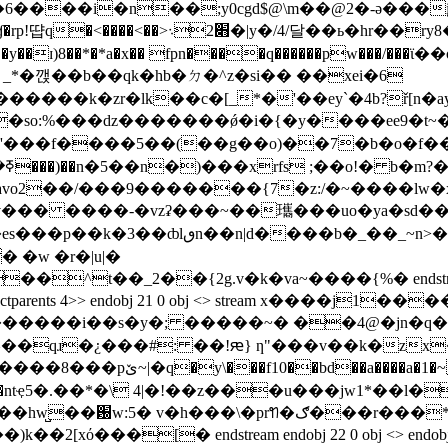
���y��ɪ)8��*�*a�x�� fpn����q������pw���/
*�깭��b��qk�hb�ㄉ�^z�si�� ��xei�6
���k�zr�lk��c�[_*�'��ey`�4b?ř
[n�ayـ��x�a��$j��:."
�so:%���dz�������ǿ�i�{�y����ee9�t~�x
cavo2��/���9�������{7�z:/�~����l
��� ����-�vzʡ���~��瓗���uo�ya�sd��&�"
�_��_~n>�������3�smꅊh���:�'8
 �w �r�|u|�
_2��{2g.v�k�va~����{%� endstream endobj 20 0 ob
tabs/s/structparents 4>> endobj 21 0 obj <> stream x����j
�qɹ�¿���#: ��!ԙ} ƞ"���v��k�zx�so��
�@�v�=�u�9mql��<ţ���td�}
w:5� v�h���\�prꢒ�ګ���r���*�ƕv-
ό���[� endstream endobj 22 0 obj <> endobj 