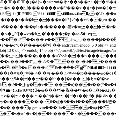
oِ��i�)�ԁ{w�n4mi�1��b��.��d^�
$ � ��^�r��tgl<�t����
�o䲠v�m����z�
-ے�5eq׳
�j,�� endstream endobj 5 0 obj <> endobj 6 0 obj [ 7 
obj 13 0 obj <> endobj 14 0 obj <>/procset[/pdf/text/imageb/imagec/i
0 obj <> stream x��y[��~����y���.�a3`yvh�l
vzu$0&�m2˼��m��9��麀
�̰ʅ�pμ����)a��<
 �p��54t������hn��]�ȯ��u�l; x�'�ye
i�./��_[cg��v�<���n)���r��(*�u�
gw�<��l9�g�;��ay �g[����yջm�ٿ�{�c�� q�����8rj�� ��s��� 
�y�u������t�>6�q[�8��ci������k폢�o�