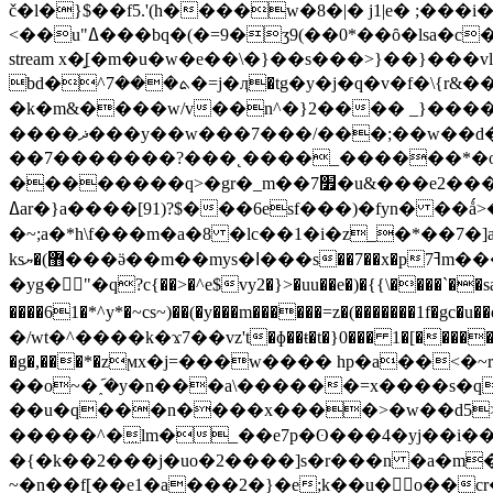
č�l�}$��f5.'(h����w�8�|� j1|e� ;���
<��u"ߡ���bq�(�=9�ʒ9(��0*��ȏ�lsa�c��%>����}�;~)8~���g��o�ϧ�~�ে�g�����?�<}y:f�� ��� endstream endobj 105 0 obj <>
stream x�̝[�m�u�w�e��\�}��s���>}��}���
bd�^ܬ���7�=j�ӆ�tg�y�j�q�v�f�\{r&�����&�|��������gr�g�l��>��g�����s�bs��v_���/��/�蛓
�k�m&����w/v��n^�}2���� _}����k�ur�ʫ������ �lnnf�{���
����ޛ���y��w���7���/���;��w��d����/}������m�{����^z� ����_���[m2��� ���w_���|r�o�~}
��7�������?���˛����_������*�om�����/n�?���ۓʛ�w��
��������q>�gr�_m��׿7�u&���e2����]k^��ɟ�t?�������k��5�n^ ar�d:ymr�������6�.;�{k�w�>�k?�s���?��l�;�x�?
ߡar�}a����[91)?$���6esf���)�fyn� ��ǻ>��n��^��ؔŧ��n���s˳��s�ڧ۔{6徨�sv7e'���4��d�{��nx��h#x��7� p?c?
�~;a�*h\f���m�a�8 �lc��1�i�z_�*��7�]ac����|rs~rsܔ�6�n����e?j�7ߴ�
ks޻)�ޔ���ӛ��m��mys�ߊ���s��7��x�pߔ7m�������x��Ԧ|>��6峛��6��m�ȧ|ts>t}*�ծڔ�d�{���y!�?�� <��8��j�ѿ���x~g��|
�yg�"�
q?c{��>�^e$vy2�}>�uu��e�)�{{\����`��sa���;
����61�*^y*�~cs~)��(�y���m������=z�(�������1f�gc�u��d��_-wb�7��ljlzmuq���z߇lv˝�c
�/wt�^����k�ϫ7��vz't�ɸ��ŧ�t�}0��� 1�[����
�g�,���*�zϻx�j=���w���� hp�a��<�~
��o~�݇˰�y�n���a\������=x����s�qf
��u�q���n����x����>�w��d5>�
�����^�᳟lm�_��e7p�ʘ���4�yj�
�i�
�{�k��2���j�uo�2����]s�r���n �a�m
~�n��f[��e1�a���2�}�e;k��u�򐊟o��cr�i��]<�\w