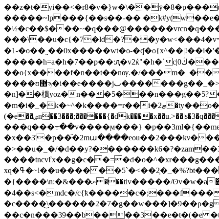
��z�t�yi��<�r8�v�}w�\��ӯ�8�p���ƣ
�����~lp���{��s��-�� �k#y(w��e
�½�c��$���~�q���@������vrcn�q��
���\��u�c{�7�ld�?��y�w<���4�v=r, p�{r���
�1-�o��˷��0x�����wt�o-�ʠ �o{x^��|!��i�'�
�����h=a�h�7��p��:ԯ�v2ќ"�h�`c|0ڭ���l�`�^ň�cz%�h8a������a�8�l�6����[���s��d���k2��e�ow8k�p�
��o{x����f�n��t��nѹ.�/���m�_��p��le' ��~�x$��|s
����ʊ޻ϡ�i��e����jٮ�������g��_�>sz(]���y�' _�y���mt ��g�ǝ2��/�!�s��vf,�=b�z�_���������2�� �o�b9�/
�n]��樌yoz�n���5���n���g��5?
�m�i�_�k�~^�k����=r��i�2ޓ�ty��o�^�wũ���ܿ��u�}������#�|���2�ɖ��3��?ό�0���2;[zυ���,
(�e��ۺn��3���;������{�dk����x��u.>��|s�3�q���ǭч����8��5� �){��|6s���;��g����������i'��9d���=��l��|��@��}
���q���߹��v����ϻ���} �p��3ml�{��me
�x��3
'�p��֘�2mա����eou��2���kν��
�>��u�_�/�d��y?�������k6�?�zam��
����tncvľx��g�c��=�d�o�^�xr���g���=�zeע�{��`������xu�;ϼ����lc�e9���ʠ[�� &sa���ͺ����%�0�#s�@���y��j�n�k�m���ѿ(&��2���$���pes!c��e
xq�ߟ�~l��u���� ��5`�<��2̹�_�%?bt����� ԇ{�_s��n���׽� \����� �m��z~��s�k?\ƾw��w<� ����e� � �h�3�og���-
�{����\n:�&���ނ ���tiv�����/ʘv�w�a΁��pv�my�/�>���c���w� s��r���=a]|�
�4��s<�mdc�/c{ҟ�����c�;���f��� :/]>
�c����͜\������2�7�g��w���]�9��ρ�g��9���uv�{����p/��
��c�n���39��b����3��e�t�(�e �t