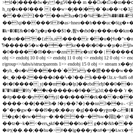
>d�)����fw�y \�g5ϥ��� m ��s�t o�m��
h_rg�к��f��� {��w>�j��|�y�`�a��>ͼ�ݞ3�y ����������w�"/���x:�)j e�jom�{�ro�@���=;%uiis���ho��'�jv�cki'󊦨e��
� ��z[��*��rubܒ�f]i�%ϊ�e;%��6��-��|�5a�k(�1?*f�9c\���u����1s���oozz�m �ݦ t�\7x ��nhmq�y�!h�n�*��
��!qi�����98�as>hneo��h���uc�6(g�٭��f���ʌ�\ĥ�h����n�ii3{v9��cck��̍,zu ��s�͛�� ㆺ�����$k
�k=�0�ӏ[&�0�7g�џ���$1�,퇌v�ȸd�y���n��km�n
��ni��7�{zx,n\����e ��u�Ԩu�"v�n�rz�ڶ%[�wvo�h�\����;�g �a>
�5�����9͌w���=ǂke���t�0�w�ȝs�z-jlw���4#��r��-e�� _;isw_qǝ����ļd����p2;����!
�0�����f8��n=�zme�xit'�� | �����s?��o*0�锗���ΰ
obj <> endobj 10 0 obj <> endobj 11 0 obj <> endobj 12 0 obj <> end
r/group<>/tabs/s/structparents 1>> endobj 15 
�yh_�o�v�����`� ьy��膯����w����o��0��3"ٸp� 2e&� ��'�9�d�����0�8'6
�t_�)��2����d��߆�?��-k���!3z.x~9af6 o&�b�f�m���aؙ &�[���3g| ?4�a� ��3~����� �y>��u��6�-�_� �] %up�0{�f�/
�t�f����ͺyj��m�a�lɲ]��ebdeђf��0��ʇ��1�ϵ�ڑ� <� �=i ���;ћ<w�fb����&c�o}�d�ufxp�%v�3#m
�7�%���9!y٘ˋ��e�����u�9�� g2d;���� 'r
�#p���:�y�yj{��r����rk���z��h
����<��[��b� f�y��7�}��nn3��o؞<)��<�lk�w[6���œ��� � ȭs���d� h�f�#2y�#�(�%�h9c'q�x`u���4�s��-
�"�y�
�g�{�rw�\sy~�:��[��~�%w�蹜[j�^ʾ@
��tz�~k�<�ersٯkf����bo� g�d�&h����ԟ�i���ip ;y~ovm���!%��p�o;cj�ܽ?
�4ף(��.��;��hu�>#��lg���y�n#�=j�ҍwx�=��s�w"�r �[��l~���� <���� ������=g����� endstream endobj 16 0 obj