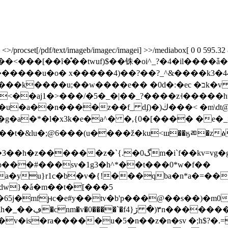
rocset[/pdf/text/imageb/imagec/imagei] >>/mediabox[ 0 0 595.32 841.
0�`��<���[��ȋ�̊�� twuf)$��铢�oi^_?�4�il����ǡ
�u�o� x�����4)��?��?_^&����k3�44m� ��,zн
e�� �0d�:�ec �בk�v 3'�iz�� nu%��p��a�l�u���e!
<��aj1�>���/�5�_�|��_?����z˧�����hu 
�)ڬ���< �m\dt@�����ϣ�nhz->��q��if��d���� ?
<��g�a�*�l�x3k�e�a^� �,{0�[���� �e
r1c�b�v�{!���qba�n*a�=��pmnh�b�^�� 2
dw}�ؗá�m��t�[���5
j�65j�mfԩc�e#y��tv�b'p���@��s��)�m
�[���2=h��:
�v�is�ra�����u�5�n��z�n�sv �;h$?�.