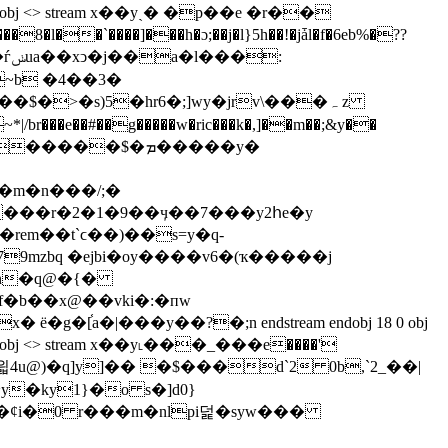
 endobj 17 0 obj <> stream x��yˎ� �p��e �r��
8�l��`����]���h�ɔ;��j�l}5h��!�jǡl�f�6eb%�??
:
~b �4��3�
/br���e��#��g�����w�ric���k�,]��m��;&y��
�m�n���/;�
79mzbq �ejbi�oy����v6�(ҡ����
�j
�b��x@��vki�:�пw
 endobj 19 0 obj <> stream x��y˪���_���e����'
#���읣4u@)�q]y]�� �$���d`2 0b,`2_��|
�ky1}�o s�]d0}
x�ȼi�0 r���m�nlpi덡�syw���