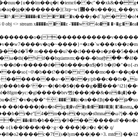
�nuu�{u��lm��q�t �iemɛ6� �c"��xk&��
���jq_���yx5�^o�q]���c_h>wwaοfv1�?
3hc�f^;�:����e�3� �� �ҡ���y�d`3p� !�o!��с
104 0 obj <> stream x����n���z -'���w0 4o�� �<�g:�
��o�j�����������v��������׏o���t��a?
��w7����v�q�~����}=�z�ʹw���x��z�m���宗�
�sa�th(�%if��bqʛamvm;���-�buɇի��~�4f��
�v��d�v�����d��h���u�n$j�9 b�(0�"�o{-zv
����so{~0\�b��t?��0� n ���mo��=��q�
zs~��������a~��h�y/pb��c��fn�؏u�
�g�׊���^i21(���e�k��h6 [�>�]��ǎ�7.(1�x �-
l�8fgm�yc:�gl�����brv뻤(���)��&� nr�q�
rذ����򘲯������w69b"�xąu�i�1묋
l����j�в�r4jq;�j�vd�y�r���#�[�( �5�asmܛ�!;���� ��*��
#һ�b��y�9�������u8'��n�c�9{�>�!9�cܬx]��l�&����
�o2����c�7f(s�lym���|��>3. mtd}��/r