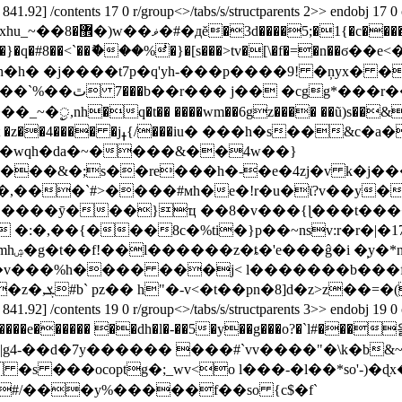
95.32 841.92] /contents 17 0 r/group<>/tabs/s/structparents 2>>
x�$�lϫ�e0hf��m~?���}]���q]��yxhu_~��޾�8�)w��ޥ
�#�дĕ�3d����5;�1{�c������
<`��ޮ���%ͥ�}�[s���>tv�[\�f�=�n��ϭ��e<�ѓݭua��xͻ�j��a�l���
h� �j����t7p�q'yh-���p����9! �ņyx� �
;]wy�jrv\���ہ z
��_~�ᤢ,nh�q�t�� ����wm��6gz���� ��ũ)s��&~*|
��h�s��&c�a������$�ܡ�����y�
ҝ���wqh�da�~����&��4w��}
>���&�;s��re���h�-�e�4zj�v k�j��
 �:�,��{���8c�%ti�}p��~nsv:r�r�|�1
�{�
�v���%h���� ���j< l�������b���f
ndobj 18 0 obj
95.32 841.92] /contents 19 0 r/group<>/tabs/s/structparents 3>>
���_�~hm����e������ ��dh�l�-��5�y��g���o?�`l
g4-��d�7y������ ���#`vv����"�\k�b&~y
�s ���ocoptg�;_wv<o l���-�l��*so'-)�ɖ
#/���y%�����f��so {c$�f`