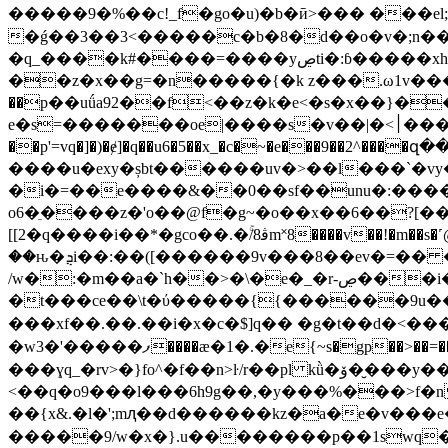
�����9�%��c!_f�go�u)�b�ӣ>��� ���el;
�ǵ��3��3<�����c�b�8�d��o�v�;n�
�q_����k#����=����yڝti�:ɓ�����xh��/�ow��!}� ��^2��v�h��i�����8\w�r���e�cio�������?
��z�x��g=�n�����{�k z���.ω1v���s
��p��uǘa92��f<��z�k�e˂�s�x��}��d�$
e�s=�������oe|����s�v��|�<׀���k8cq#y��;ɉ���-� ^ �������lz���ľ��e?¥�ʴ�}*mdu �o);�� ����(���ey������7}
��p'=vq�]�)�ɇ]�q��u6�5��x_�c�~�e���9��
����u�exy�șbt������uv�>��l���`�v
�i�=��e����&��0��sf��unu�:���
o6�ֵ����z�'o��@f�g~�o��x��6��?[��
[[2�q����i��*�gco��.�ۚ/8ﭬm˟8����v��!�m��s�˹@�d|hق�k٭׹�i��4v���{� �l�<@{�%�8j�\s�� 1�����e=q[�>3�xۜ�;{$-��|
��ԋ�ܯi��:��([������9v���8��ev�=�� �;�g�&y1�٧�o�[t/9l\w5n�v;p��v�}2��b�-��~������{*���g��ptn�2� ��@�
/w�:�m��a�`h��>�\�e�_�r-ڝ���i�^ �ᴌ��w�pq��(��0�r����e�^\ߐ�g��}s�s ��[g%p�*�}
�t���ce��\t�ύ�����{{������9u�����
���xf�️�.��.��i�x�c�$]q�� �g�t��d�<���'
�w3�'�����ފ����ӕ�1�.�e{~s�gp��>��=��۳�m�rw|?b�nyln��,9{���vx�f�xl�{k��뾿��- �|
���ɣq_�rv>�}fo^�f��n>ŀ/r��pl kǜ�ۆ��̮��y���q�yl�y^������n��[�*���sv&�;�s?�m|?
<��q�o9���l���6h9g��,�y���%���>f�n�g
��{x&.�l�';mԯ��d������kz�a�e�v���e
�����9/w�x�}.u��������p��1swq