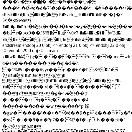
�'��\c�n�׌�"��&�k���`
����6o�d�7[�;���9��_��������=y�o��
s�fv���z�;�ln�����dc��$vcb!_}�����'�i�d��͂`�}�?
5z9wϵe
���.�pi���bߙ�kҳ�c��0�fr�4�y����d�����o�$�|
�bcr�pԕ9��ѓ5뷙]h�u(y0v7j�a�4��k:��� w'3d�/
�b,��.��l(q�ļ�Ԥdm��x�48�d����ŋ�[�̣4��5���
endstream endobj 20 0 obj <> endobj 21 0 obj <> endobj 22 0 obj
<> endobj 29 0 obj <> stream
x��w�n�@}g�����*tu�ă�.mdwƕ
d�eh���������qi�$�h
�"%i8ej�t��#yyr��)<��ߐ6�i2&5�ié�
'ii�u�u�5�0ӆd�kp"j�
��b"�l���(��"�mif�0� �~\����jc~*�-
�u�q[ܯi�r�ş� yj�[�#)ji֒���r��l�
��] ď3knk�g�4\���(f
�ҡ���rۯq�g���g�y �4
��y����ż��.�w s�|�#�"p 鐣
�gw�����'��>�"vd��9�p:d���x�"�
�s<�}��8�m�?p7�� ꁣ7�f�`q afv���eќ�|҅
�)7yyfp�p2��
z;�>:;��qv�p��fhlf���t���`4!9p