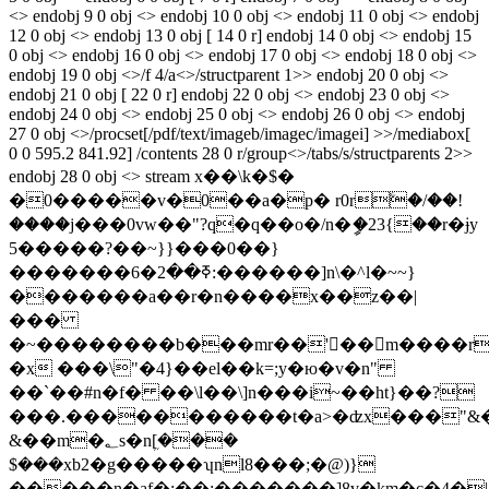
<> endobj 9 0 obj <> endobj 10 0 obj <> endobj 11 0 obj <> endobj
12 0 obj <> endobj 13 0 obj [ 14 0 r] endobj 14 0 obj <> endobj 15
0 obj <> endobj 16 0 obj <> endobj 17 0 obj <> endobj 18 0 obj <>
endobj 19 0 obj <>/f 4/a<>/structparent 1>> endobj 20 0 obj <>
endobj 21 0 obj [ 22 0 r] endobj 22 0 obj <> endobj 23 0 obj <>
endobj 24 0 obj <> endobj 25 0 obj <> endobj 26 0 obj <> endobj
27 0 obj <>/procset[/pdf/text/imageb/imagec/imagei] >>/mediabox[
0 0 595.2 841.92] /contents 28 0 r/group<>/tabs/s/structparents 2>>
endobj 28 0 obj <> stream x��\k�$�
�0�����v�0��a�p� r0rۧ�/��!
����j���0vw��"?q�q��o�/n�ީ�23{��r�ɉy
5�����?��~}}���0��}
�������ߧ��2�6:������]n\�^l�~~}
�������a��r�n����x��z��|
���
�~��������b���mr��'��m����r
�x ���\"�4}��el��k=;y�ю�v�n"
��`��#n�f� ��\l��\]n���i~��ht}��?
���.�����������t�a>�ʣx���"&�a
&��m�؂s�nܹ[���
$���xb2�g�����ʮnl8���;�@)}
�����n�af�;��:�������]8v�km�c�4�|