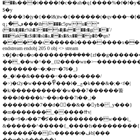
���ь���i����f�c��ah�q{����%�f�f�y�
$�y
����3�jy�{��l&)tw�{������(�qv���~�[�ǽ(
qڢ�ٶ���ih/���c5pwu� *
(�&�j��z%h�3��s�j�a� ��r�g( ��`/
���ak�z$i�0�sȕ�a,��x�&x���p�ծ�qn?
�����s�����ù��������x�
endstream endobj 205 0 obj <> stream
x�̝[�e�u�o������ܾ������{zf
��g������
��_��w�^��_{l2����wn�>~��������
�������~�;�er~�76�_}
�_�\��&�����<����o����/
�>)�t2y�w����߾���l�_ݼ�k���&�;�<f�|
�k/����������'�w���7������䛓
���d����k/~��o���7￵i��_|�
�����0��7��d�󅗿񋯼��&� �y߿� _y���}
�m�������_�����ߚv|
�n�=9�ﻛ�'7��ޤ�����������w���i_
&������^�����{_����fs���������{�or
������͋��jv�����t�ڤb[���
��m�]v&�����}