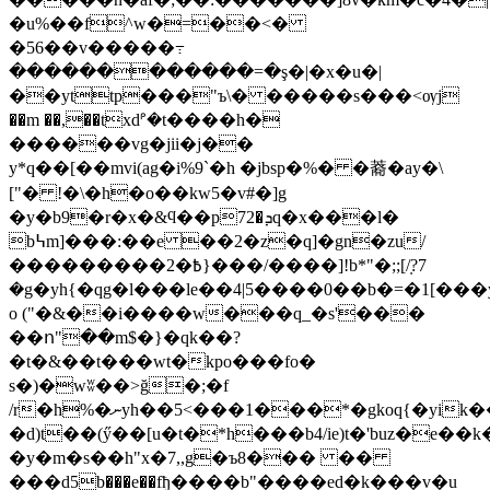
�u%��f^w�=��<�
�56��v�����߹
������������=�ş�|�x�u�|
��yttp���"ъ\� �����s���<ѹj
��m ��,��txdᣖ�t����h�
������vg�jii�j��
y*q��[��mvi(ag�i%9`�h �jbsp�%� �䕍�ay�\
["� !�\�h�o��kw5�v#�]g
�y�b9�r�x�&ϥ��p72�ܕq�x���l�
b߆m]���:��e ��2�z�q]�gn�zu/
���������߿�2}���/����]!b*"�;;[݂/?7
�g�yh{�qg�l���le��4|5����0��b�=�1[���
o ("�&��i����w���q_�s'���
��ո"��m$�}�qk��?
�t�&��t���wt�kpo���fο�
s�)�wʬ��>ğ�;�f
/r�h%�ނyh��5<���1���*�gkoq{�yik�������"����y�lt��ȭt*o5/
�d)t��(ӳ��[u�t�*h���b4/ie)t�'buz�e��
�y�m�s��h"x�7,,g�ъ8��� ��
���d5b���e��fђ����b"����ed�k���v�u