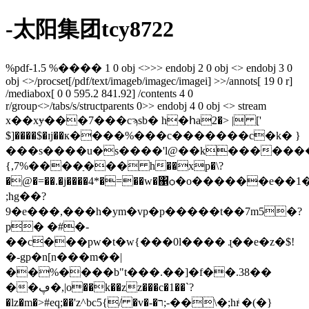
-太阳集团tcy8722
%pdf-1.5 %���� 1 0 obj <>>> endobj 2 0 obj <> endobj 3 0
obj <>/procset[/pdf/text/imageb/imagec/imagei] >>/annots[ 19 0 r]
/mediabox[ 0 0 595.2 841.92] /contents 4 0
r/group<>/tabs/s/structparents 0>> endobj 4 0 obj <> stream
x��xɏ���7���cϡsb� h�հa2�> | ['
$]����$�ɪj��к����%���c�������c�k� }
���s����u�s����'l@��k��������
{,7%����ַ��� h��xp�\?
�@�=��.�j����4*�
=��w�΁ѻ�o������e��1
;hg��?
9�e���,���h�ym�vp�p�����t��7m5�?
p� �#�-
��c���pw�t�w{���0l���� ɻ��e�z�$!
�-gp�n[n���m��|
��%����b"t���.��]�f��.38��
��ڥ�,|o��k��zz���c�1��`?
�lz�m�>
#eq;��'z^bc5{/ �v�-�ר;-��\�;hıͥ �(�}