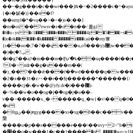
��~�g���s�c��wr���]&�<�2����c�^�ayn
{�r�妼�)}��n�f?
��ɵmyl�*�vq��>�<�)o�:��}
�m�os��7ewsv�z�o�n��/ 릁g}
�6�u۾ys�c1���t���e���ʦ����4ƹ��5���|~s�4t9�n�'7�'7��<�)?
�)o�ok��(�|��v�k����������r���caӓ��my寮
{s��oo�;7�7��q;���u,oߔ���y|s޴)w�����6����?
�)�ݔ?�)۔
�l�g7��aק�m���m�lխ'�k��sq����l��j���<��x��w���w�����'�̣ժ�ѯ�p�e��clu,��g�h���a�'��ǣ�'�� 1�f�;a�{�o���6u��m���φ�ڔw7��m9ߔ��g�ˍm�v��
?0�>nʣ��g�u���m��|
�)_��7���ǣ���f�݊�wd�����q�w����
�2�x��31�z><��r��$j������*������{/
����r;j�˪�w��@yfy.dr�i���޷)-
�~%��w�o��og�j�ܵ�og�j�u��-
v��~�����x_�>�����q_�w{�v\�� q�0����)
�u|
�0ϣݵ��jԟgyg����xs�xg�8��c��v���a�#q�uo��&>m_<�e�'����[��z���vq�dt�v���2��e���w���oչ�n��.�� z�p���1��^�u�q����1
槃
����u�p��s�����e���\��nvy=2~"h�
�׹��q�w���1�c��1����ָ�o_����[�wo>v1b�����(�}