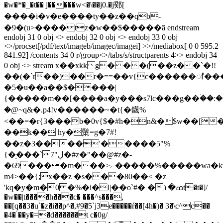
�w�*�_�t�� j�����w<�\��j0.�j鄈[
����i�v�e����ty��z��qb-
�9�(u>����tz�w��$�����ӑ endstream
endobj 31 0 obj <> endobj 32 0 obj <> endobj 33 0 obj
<>/procset[/pdf/text/imageb/imagec/imagei] >>/mediabox[ 0 0 595.2
841.92] /contents 34 0 r/group<>/tabs/s/structparents 4>> endobj 34
0 obj <> stream x��xkkg� ��(��z� �`�!!
��(�`r��)��r�==��v{c������ꫯ��
�5�u��a��$����|
{�����m��[����a�y���s7lc���g��ۛ��:��
�@~q&�.p4!v������~�t{�鑖%
<��=�r{3���b�0v{$�#h�n&�$w��[�
��k�� hy�䰂=g�7#!
��z�3����'�����5"%
{�֖���`7"ڸ�#z�"��@#z�-
�69����m���>ے�����%�����wa�kv���r~ɛ���j�����xm&i
m4>��{;x��z �s���80��< �z
'kq�y�m�0 �%�i�l|��o`#� �۱�ߘt�t�]/
�w��|t����h���c� ���^s���,
��[q��3�u`�z�i��p^�,#9�5`j3e�����ŕ��[4h�)� 3�\c^c��
�4� ́��y�=�d������t c�0g/