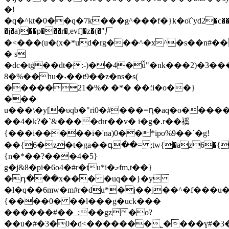
�!
�q�^kt�0��q�7k���g^���f�}k�oϊ`yd2�c��d�r��
�j�a)��p���r�,evf]�z�(�"厂
�<���(u�(x�*ud�rg���^�x^�s��n#��
� s
�dc�tġ��dt�:-)��4�ǚ"�nk���2)�3��
8�%��hu�˕��t9��z�ns�s(
�����21�%� �*� ��؛i�o��}
���
u���\�y[�υqb�"ri0�#���=ԥ�aq�o����
��4�k?�`&����dҥ��v� i�g�.r��䙎
{���i�����i�'na)0��*ipo%9��`�g!
��{6�z�t�ga��գ��= ;tw{�az6�{v�b
{n�*��?���4�5}
g�j&8�pi�6o4�#r�tu*i�މfm,t��}
�դ���x��� �uq��}�y
�l�q��6mw�m#r�du*�
j��j��^�f���u
{����0� ��l���g�uck���
������#��_;��gz�o?
�̀�u�#�3�0�d<�������˾����ү#�3�