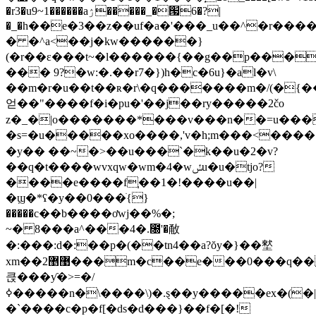
�r3�u9~1������aۯ�����_�՗6�?|
�_�h��e�3��z��uf�a�'���_u��^�r����
� �^a<��j�kw������}
(�r��ε���t~�l������{��g��p���f
��� 9?�w:�.��r7�})h�c�6u}�al�v\
��m�r�u��t��ʀ�r\�q�������m�/(�{�
얻��"����f
�i�pu�'��j��ry�����2čo
z�_�|o�������*���v���n��=u���x
�s=�u�����xo����,'v�h;m���<����
�y�� ��~�>��u���`�k��u�2�v?
��q�t����wvxqw�wm�4�wݽu�u�tjo?
����e����f֧��1�!����u��|
�ϣ�*ʕ�y��0���ׁ{}
�����c��b����ơwj��%�;
~� 8���a^���4�.೐'�㪌
�:��� :d�:��p�(��tn4��a?ŏy
�}��㙬
xm��2޹޵���m�c��e���0���q�
큱���ƴ�>=�/
ߦ�����n�\����\)�.ȿ��y�����ex�(�|)xv_(���������p�t�ڏ�s��u�}
�`����c�p�f[�ds�d���}��f�[�!