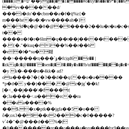
(����}r�=ש`��yg��)��1�����#o�xyt�6��e�9*�{��6�uxq�a�rc�h��b�˝��/b݈�'
�ev������d/
���i�do'��cbm��a�f�ij%z{�
m���he�s�:؜�vw����ah�}
��dۙ�q�@�8�@�0����2��lu�r�u�c�s9
t��
����n�f�r�6lm�q��t��j��t��t��
�.{�."�kuq�ri��%��r��b
�e�l�*su�㿹
��>�����ҵ���`ۆ�fc|qd6��e�� |
�zkq�c�@����`�sen�(�8�:��y�x��!b/uf�����j�
�y k�-���n�4kk� ad?
ota����7�{�3��d��q{��o�a����
*p�d� y��)���, �@z�jg`��k!
[�<_��j���\�f���r|
�;3a����<.u���rc��ra
��aa����%
��$.�x�ptk��jgfa��5 �o��
ô�;ox3��$��z2��l�c�0�����?
v`4�"�@���d�� %�|
�lj�������re��o���a�vu����b
x9��