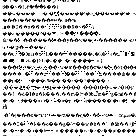
�l rb�*ll��tb�@ �d!� !?
6��<�{ͻ۳���k��}
��w����n=ΰ�:�i�����\�җ[������\�
���}��ǹ����=w�3u�%-
m��9��g���5��6�y�/?
��ǽ�����?��վ^~������z
奄t����������y��w��j������^oa�
6�@����?
��ql�0mh�xh��������c�loka�ұ��j56
��t�����vϊ#�{61]�#��=�~����m}
���uz�yz{��{w�m���p�#�a��x{�i
����=���z������ϫ����tk�t�
��p�i���z%�� ��\ ��7����a\
[���ǵ� �6k[������1���f��w�7�t�[/
��{~�d�]�u�k���,��m�!=�8bڴm�g�mi���n
�6�gl��̲�uxu� z�u�g٘m�q�����'�ee�
踏
[�`�ן���k�m7{�ʥ���q��ioz}_:ocݠۜ�ﲴm~�q�
���3��k��o���g�^=��w�h��]_�ǻh��>jl
�b��3�o��hm�����wr�>�ʸ��pf����