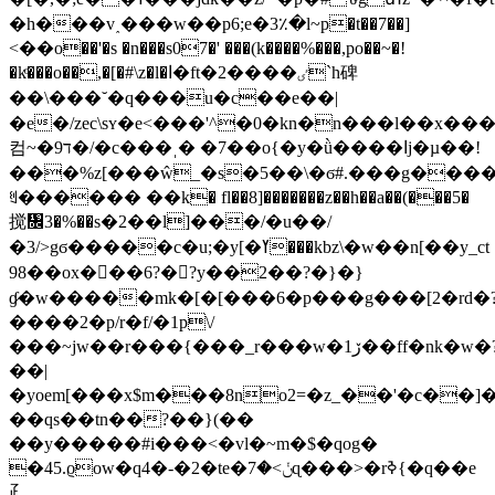
�h���v˰���w��p6;e�3٪�l~p�t��7��]
<��o��'�s �n���s07�' ���(k����%���,po��~�!
�kͦ���o��,�[�#\z�l�ا�ft�2����ٸ`h碑
��\���˘�q���u�c��e��|
�e�/zec\sʏ�e<���'^�0�kn�n���l��x���
컴~�9ד�/�c���ˌ� �7��o{�y�ǜ����اj�µ��!
���%z[���ŵ_�s�5��\�ϭ#.���g�����ݗo���:��
ꐏ������ ��k� fl��8]�������z��h��a��(���5�
搅᧜3�%��s�2��l]���/�u��/
�3/>gϭ�����c�u;�y[�ߌ���kbz\�w��n[��y_ct
98��ox�񶮭��6?�?y��2��?�}�}
ɠ̷�w�����mk�[�[���6�p���g���[2�rd�
����2�p/r�f/�1p\/
���~jw��r���{���_r���w�ڒ1��ff�nk�w�?{ˇv
��|
�yoem[���x$m���8no2=�z_��'�c��]�n���o
��qs��tn��?��}(��
��y�����#i���<�vl�~m�$�qog�
�45.ϱow�q4�-�2�te�ݩ>�7ɋ���>�rߢ{�q��e
⺪