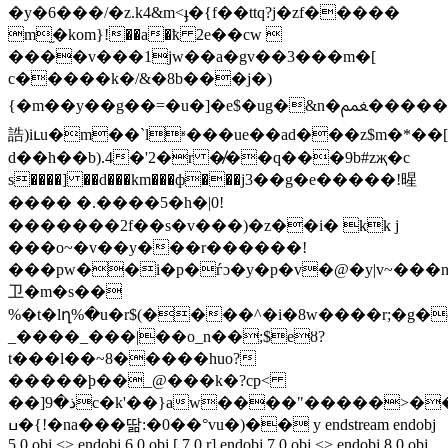
�y�6���/�z.k4&m<ֈ�{f��ttq?j�zf�����
m֦�kom}!��a�ҟ 2e��cw 
����v���1jw��a�gv��3���m�[
c�����k�/&�8b���j�)
{�m��y��g��=�u�]�e$�ug�&n�ﵹ������s=�]���>dd
誥)iւu�m��`lʶ���ue��ad���z$m�*��
d��h��b).4�'2�r �̸��q���9b#zҗ�c
s����] ��d���km���ф���j3��g�e�����!暒
���� �.����5�h�|0!
�������2f��s�v���)�z��i� kk j
���o~�v��y���r������!
���pw��i�p�ѓɔ�y�p�v�@�y|v~���n
卫�m�s��
%�t�lղ%�u�r$(����^�i�8w����r;�g
_����_���|��o_n��;$eȣ?
t���l��~8�����huo?
�����þ��_@���k�?cp<
��]ذ�9c�k'��}aw����"�����>��b�w��7�pk!
ߎ�{!�na���딺 :�0��°vu�)�� y endstream endobj
5 0 obj <> endobj 6 0 obj [ 7 0 r] endobj 7 0 obj <> endobj 8 0 obj