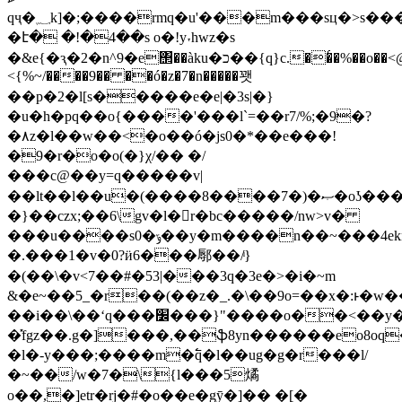
qҷ�؁k]�;����rmq�u'���m���sц�>s����s�a�]yh�r�xy�zw
�է� �!�4��s o�!y˕hwz�s
�&e{�ԇ�2�n^9�e΢��àku�כ��{q}c.��͑�%��o��<@����{��s[��r��s6:;³��w��i��^g��k��yf�{�7�s�az���i~
<{%~/����9�� ��ó�z�7�n�����꽷
��p�2�l[s�����e�e|�3s|�}
�u�h�pq��o{����'���l`=��r7/%;�9�?
�٨z�l��w��<�o��ó�js0�*��e���!
�9�r�o�o(�}χ/�� �/
���c@��y=q�����v|
��lt��l��u�(����8����7�)�ޞ�oʖ���7u�csҵ�g��c']��s��5b�c��[�_\�����uha0��\�<6���2�����3{��7�wu�!
�}��czx;��6\gv�l�󵎏r�bc�����/nw>v�
���u����s0�ݹ��y�m����n��~���4ekn�a�9��e��{�e�/
�.���1�v�0?ӥ6���鄏��/ͥ}
�(��\�v<7��#�53|���3q�3e�>�i�~m
&�e~��5_�r��(��z�_.�\��9o=��x�:ͱ�
��i��\��ʻq���׼���}"����o��<��y�1����g��%���w_��;��l�3x?
�̽fgz��.g�]���,��ֆ8yn������eo8oq�
�l�-y���;��
��m�߱q�l��ug�g�r�
��l/
�~��/w�7�\{l���5燏
o��,�]etr�rј�#�o��e�gӯ�]�� �[�