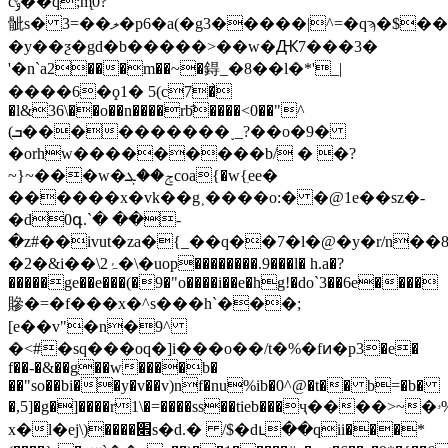
cݸ��q;m̨0?
骴s� 3=��ލ�p6�a(�g3�����|^=�qϡ�$���kll�)���'�>gu;������)&'p��!
�y��ƺ�gd�b�����>��w�Ԫ7���3�
'�n`a2���m��~�鍀_�8��l�*'_|
����6�ϙ1� 5(c7�͐
�l&36\��o��n����rb҄����<0��"^
(ܒ����������˯_?��o�9�
�orhw���������b/ � �?
~}~���w�ݮ��ܓcoa{�w{ִee�
������x�vk��g˲����o:� �@1e��sz�-
�d0գ.`� ��-
�z#��ivut�za�{_��q��7�l�@�y�r/n��8�����8�
�2�&i��\ۂ2�\�uop��������.9���l� h.a�?
�����ge��e���(�9�"o����i��e�hg!�do`3��6e����
贂�=�f���x�^s���h`���;
[e��v"�n�9^
�<#�sq���oq�]i���o��/t�%�fͷ�p3�e�
f��-�&��g��w����b�
��"so��bi��y�v��v)nf�nu%ib�0^@�t�� b=�b�
�,5]�g�]����r1\�=����ss��tieb���ҷ����>~�ۥ%������d��j��4���ҝ��(�u
x�l�ej\)����׎s�d.� /$�dւ��qii���*