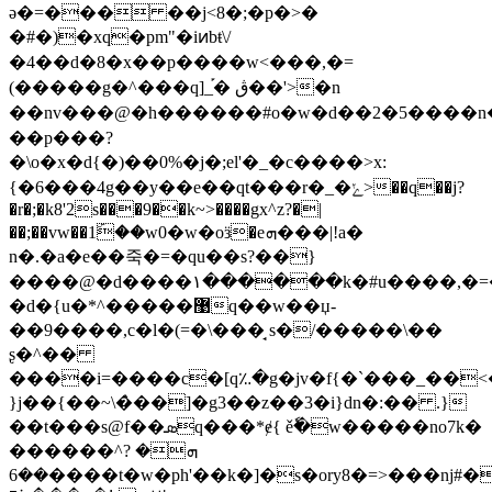
ә�=��� ��j<8�;�p�>�
�#�)�xq�pm"�iͷbŧ\/
�4��d�8�x��p����w<���,�=
(�����g�^���q]_֡� ڨ��'>�n
��nv���@�h������#o�w�d��2�5����n
��p���?
�\o�x�d{�)��0%�j�;el'�_�c����>x:
{�6���4g��y��e��qt���r�_�ݺ>��q��j?
�r�;�k8'2s���9��k~>����gx^z?�|
��;��vw��1ۜ��w0�w�oӟ
�eܗ���|!a�
n�.�a�e��죽�=�qu��s?��}
����@�d����۱������k�#u����,�=
�d�{u�*^�����޹q��w��џ-
��9����,c�l�(=�\���̘ s�/�����\��
ʂ�^��
����i=����c�[q؉�g�jv�f{�`���_��<
}j��{��~\�̀��]�g3��z��3�i}dn�:�� .}
��t���s@f��ܣq���*ɇ{ ěٗ�w�����no7k�
������^ܗ� ?
��6����t�w�ph'��k�]�s�ory8�=>���ǌ#���2y�<���>�ߩ��txn