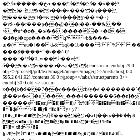
�m����u�֥ڂzq������ �x��
��=[r�h��/�ʁ��� �q���
����[uf�=&�$���p�� =�~}
�v$~��t���p��@��|��֊��&|��-
>_�u*�z�_�o/��!����|� <�0�;
�d�pj�ope����5 q?~b&���-
ɰ�(\au�ɺ��ԃ&sq8�1b���{%�
���$�����/��^ 0/
���"��0_w��e��w
ǒ��q�zw���p�zs;r�ϫg endstream endobj 29 0
obj <>/procset[/pdf/text/imageb/imagec/imagei] >>/mediabox[ 0 0
595.2 841.92] /contents 30 0 r/group<>/tabs/s/structparents 3>>
endobj 30 0 obj <> stream
x��[k�$��7��c���(zbӑy�el�������`��<���;��ʇtr�
gb̀��w�o�e��v_���4������6��n]�y
�����ҽ��)enj��)���)ix%�����n�r��k�{&.
��ʠa=;4� ��y� *�z �'y< y? !
{��y_��~a���%Ԫ����5�a1]��ѩ�ٖ�� ��p$
�&��� cƥ?�i�� ���g��`��4z�=�0 %��
�7(�=.x�d��
]p2�9"l�x�6���p������&g�7)��2�� �4:�-