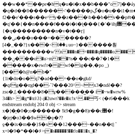
��w��*��pe�hų�u�i�x��b���"o7]��ܰa
�q�d��ϐ������<'�����pڳ�o�u��i1�m��͡���-r%yyj�ct��tr�j�k��h�d$�y6�d#��8����,
f2��e'���s��e^y��z���\b��b�v��p#t
�q'��{��n����f���i�i�i̫���{�ʹ�\ihj޾��vx����o�~����a�y���|
{�q���������n�v�t��ӷ||
��ݾ߲���o���=�������?
[4�_��?}x���<ۿ��6uo~}������훧
����������w'n���n�=���i�q�����o;���
��ݧ���o�u>mf��דs� ��c��7�1�
�����x�ewѓr�ĝwf�ig��,�po _)
[���h@n�b�"
{1i�dn�o�q7�ad��=��o�gҟd/
�qfg��m͟d��-`?���20^~/x3�ndè��?
zsԍ�,[.�����8�ұ�����̺�� i�~w�wrw%
34�h> i�g*�ʵzi\3}-j�2uwr?��e�ic!x^.��丐< (�r6���k
endstream endobj 204 0 obj <> stream
x�]�͎�0�;o������ !k9�g��8)r��c޾�!
�jej�o3��$w�ƍ�?ֹ?
ƍ��ix�m��}$�x��12���~��n��t||ܶ
x=l�9�*��l�۶>ț�s�����!��t!o��1�x_�?