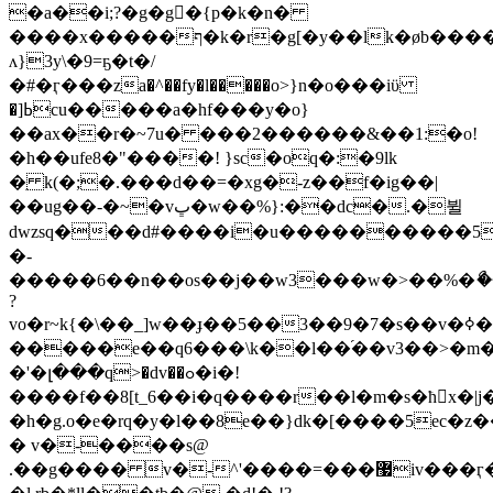
�a��i;?�g�g�{p�k�n�
����x�����ף�k�r�g[�y��lk�øb����x5�!
ʌ}3y\�9=ҕ�t�/
�#�ӷ���za�^��fy�l�����o>}n�o���iϋ
�]ߕcu�����a�hf���y�o}
��ax��r�~7u� ���2������&��1:�o!
�h��ufe8�"����! }sc�oq�:�9lk
�ִ k(�;�.���d��=�xg�-z��f�ig��|
��ug��-�~�vڀ�w��%}:��dc�.�뷜
dwzsq���d#����i�u����������5
�-
?
vо
�����e��q6���\k��l��֜��v3��>�m
�'�լ���q>�dv��ߋ�i�!
����f��8[t_6��i�q����r��l�m�s�ћ񮕫x�|j
�h�g.o�e�rq�y�l��8e��}dk�[����5ec�
� v�-����s@
.��g���� v�-^'����=���޷iv���ӷ�����owooϣw�g��;������i�e�#bz$��%1/w,0lyɖ]$nv*)b!