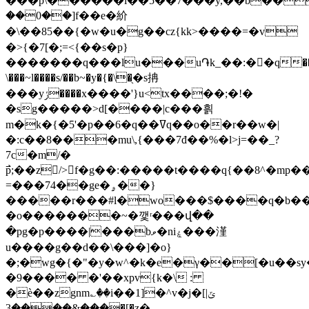
���p\������l��5��7���y,��b��
��0��]f��e�紒
�\��85��{�w�u�g��cz{kk>����=�v
�>{�7[�;=<{��s�p}
�������q���lu���u֏k_��:��q��kj
\���~l����s/��b~�y�{�\�֖�s抩
���yݬ����x����'}u<tx����;�!�
�sg�����>d[����|c���흵
m�k�{�5'�p��6�q��ߜq��o��r��w�|
�:c��8���mu\,{���7đ��%�l>j=��_?
7c�m/�
߯p;��z/>f�g��:�����t����q{��8^�mp�
=���74��ge�ۄ��}
�����r���#l�wo���$����q�b���~;��
�o�������~�깿ʳ���վ��
�pg�p����|���bވ�niۼ���漌
u����g��d��\���]�o}
�;�wg�{�"�y�w^�k�e�γ��[�u��sy
�9���� �'��xpv{k�\ :
�ѐ��zgnm؎��i��1]�^v�j�[ݶ|
���&����3�[�z�