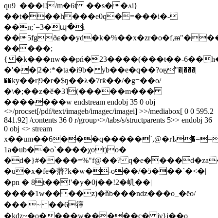
qu9_���l!/m�6t ��s��ʌi}
��t���h���e0q�=���i�-
��n;`=3�պ�i
��5fgðɕ��yd�k�%��x�zr�o�f,ᵯ"�
�����;
{�k���nw��pń�23����(���t��-6��h
�'��|2�:*�ta�i9b� yb��e�q��?oӄ"�|���|
��ky��r|9�r�$ŋ��λ�7rƙ��/�g=��o/
�\�;��z�ӗ�3˥(�����m���
�������w endstream endobj 35 0 obj
<>/procset[/pdf/text/imageb/imagec/imagei] >>/mediabox[ 0 0 595.2
841.92] /contents 36 0 r/group<>/tabs/s/structparents 5>> endobj 36
0 obj <> stream
x��um��6���q�����`,@�rѣ�==a�s�����a����e[2�yo
1a�ub��o`����χot)o�
�d�}#����=%"f@��? q�e����d�za�
�u�x�fe�藩?k�w͏�-o��/�ӭ���`�<�|
�pn � 8t��!'�y�0j��!2�㞦��|
����1w����z)�ňb���ndz���o_�ӗo/
���|~ ��6㣷
�kdz~�o����w�����c� jν}j��o