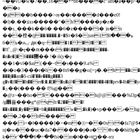
~��v�w�7��,16��⭉bb����c"am�ⱥ��p^�
��o
�j(��b����>ѹ��r����d���e0!
�l)�.��צxs�����"�h!����p�z�
��s_���k��6� ��6�z����i� )n�n
���㭴�(j��/����.�=�$т�$�|sm{$lه���
6�ъ�ԋٸ ԫ�q~����1��f� �
�ϯf`_@:�ȩ��ԕ���rc��6����t������-
�n�e�]�6���޲�� !�:ò(y�ƍ
��1�vl�$ai {��~f�s���9.a%
�i�o�3���r�h��fn9��g�ɷ[=ҙ�.�h��c�x
���j��an�ǒ-cú�'��e���g���3
g�v�|f��h��er�:�.�[��u�@��t�5���9��4�f�prv�4h��y
�ؿ��(��� �� f|%gj��
�@z~��ho� $������h@@���%l3ҏ���n��
/g΋퓷���g*@qfr/�2����!
��x���;�y����=b�j������$w�;�k�)�vp���ޛ�hg�0�����wd��n��xpm��]x8�[7�5����<(�~tot�c
��,2��bf����
���| i<�ƚ����]�>�m�}|=��0xr�fa7@$
nj�w���uc�da7�r����j�a�' ֍o��hù9g
k�e٬���6�=��fsi�m�l��¤tᦗ��-ҥz