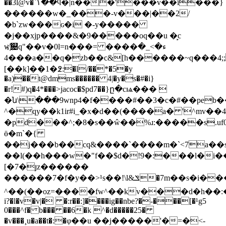
��3l@v�`١��ϥ�|n���'͌���v��ï���}
������w�_���-v���|��2/
�b`zw���ɢ�i �-y�����
�j��xjp����&�9�����oq��u �̙c
w҉଄q"��v�0l=n���= ����ء�>_�
4���a��q�zb��c&[h������~q���4;;i��1�k����yk�qh�x�΀qxc:
[��k]��1�߶:�l/��*�5�y
�a)��t@dmms������ 4|�y�s�#�i}
�r!#)q�4*���>jacoc�$pd7��}ը�cѩ��� 
�ն\���9wnp4�f����#��3�c�#��peb��[�
^�qy��k1ir#i_�x�d��(����a� '^mv��4
�pd���^;�8�s��ŵ��%ɹ:�����s.uf
ӫ�m`�{
��j���b��cq&����`����m�`<7a��s
��l(��h���w�"f��$d�!9�:���l�i�
[�7�յz������
������7�f�y��>¹s��!\l&ݏ�7m��s�i���p��
^��(��oz=����fw^��kv���d�h��:�ڼ!~����f5b�n]j�)
i?�l�v�v|� �:r��:]����ig��nbe?�-���[�¹g5
0���^f� b��� ��6�k ^�d�����25�
�v���¸u�a��t�:�φ��u ��j�����'�=�<-