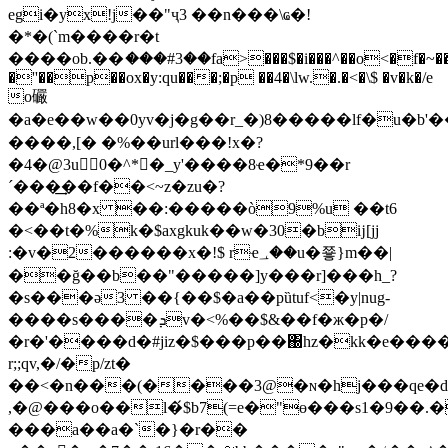
egi�yx!j��"ҷ3 ��n���\ҩ�!
�*�(`m����r�t
����ob.��ަ���#3��fa>���$�i���^��o<�f�~���
�''��p��ox�y:qu���;�p ��4�\lw.�.�<�\$ �v�k�/e
o礹
�a�e��w��0yv�j�g��r_�)8�����lf�u�b
����,[� �%��url���!x�?
�4�@3u0�^*�_y'����8ҽ�*9��r
´���͢��f��<~z�zu�?
��ª�h8�x ��:�����ò9%u ��t6
�<��t�%k�$axgkuk��w�30�bĳ[jj
:�v�2������x�!$ rҽ؀��u�쭇}m��|
��ğ��b��"�����]y���r]���h_?
�s���ǝ3 ��{��$�a��pȕtuf<�y|nug-
����s����ܕv�<%��$&��f�ж�p�/
�r�'����d�#jiz�$���p��΀hz�kk�e���
r;;qv,�/�p/zt�
��<�n���(����3@�ɴ�hj���qe�d
,�@���o��l�́$b7(=e�"ө���s1�9��.�
���a��a�`�}�r��