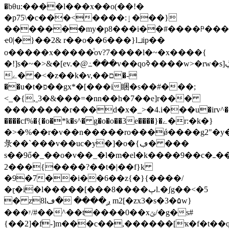
�bθu:����l���x��o(��!�
�p75\�c���<����:ٳ���}
�������my�p8���i��#����⚐���8�
ҽ0|�}��2&
r��o��6���}l⯾ip��
o�����x�����ͭov?7����l�~�x����{
�!]s�~�>&�[ev.�@߸���v
ے� �<�z��k�v,��ם�-
��u�t�פ��gx*�[���i睏�s��#���;
<_�{,ˍ3�&���=�nn��h�7�
�e]r���
��������r���d�x�_>�4.і���u�irv^�^,��u'�'�
����cf%�{�o�*k�s^� g�o�o��3e����}�ے�r:�k�}
�>�%��r�v��n�����ro���ǿ����g2"�y
彔��`���v��uc�y�]�o�{ڢ� ���
s��9ő�_��o�v��_�l�m�el�k����9�
�c�ߺ����r�]&k���mjհ�߆t�>3x�
2���{����?��t�|��f}k
�9�7��i��6��z{�}{����/
�ɽ�i�l�����[���8����ٻl.�ʃg��<�5
� z8lږ���� �ڡ m2[�zx3�s�3�۵w}
���ʸ/#��^��t����0��xݶ/�g�s#
{��2]�f-]m���c��,������[ҡ�f�t��q