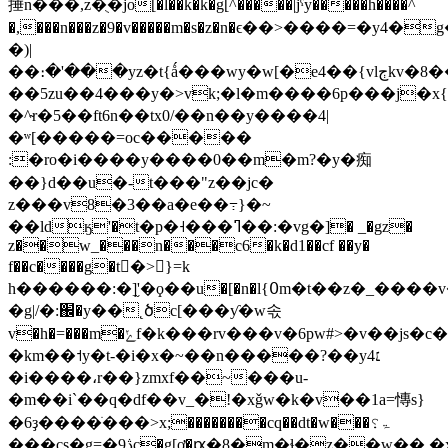
捶n���,z�ֻ�jo[�l��k�k�g[^�����|jˤy��͒���h����^
�,���n���z�9�v�����m�s�z�n�ϵ��>����=�y4�g��
�)|
��։�'���yz�t{ǻ���wy�ԝ[�e4��{vlڄkv�8��^-
��5zu��4���y�>vk;�l�m����6p���j�x
�^̴r�5��ft6n��tx0/��n��y����4|
�ʷ[�����=oc�����
:�ro�i����y����0��m�m?�y�痴
��}d��u�-t���"z��jc�
z���v8�3��a�e��߹}�~
��ldӄ'�t�p�˧���ߣ��:�vg�]� _�gz�
z��w_���n���c6�k�d1��cf ��y�
f��c����g�t�ْ>}=k
t��z�_����v��u
h������:�]֦'�ϙ��u�[�n�l{߀m�
�g|/�:֌�y��˛ծc[���ƴ�w솏
v�h�=���m�ݺf�k���rv���v�6pw#>�v��js�c���g3~�n�c[���n���ح<[�c���]z�]�f���.u���vt;b�!
�km��˦y�t-�і�x�~��n�����?��y4׆
�i����،r��}zmxf��~���u-
�m��i`��q�df��v_�!�xǧw�k�v��1a=慱s}
�6ҙ����ׂ���>x;��������cq
��dt�w���ۃ؟
���cs�g=�ڎ9c�g[ơ�ԗ�8�m�ɬ�z��w��,�x�