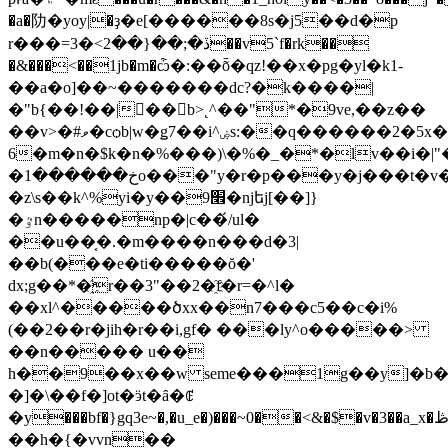
�a�阞�yoy|�ҙ�e[������8s�j5��d�p
r���=ڏ�;��{��2>�3��v5`f�rk��
�&���<��1jb�m�ѽ�:��ȭ�qz!��x�pg�yl�k1-
��a�o]��~�������dc?�k����|
�"b{��!��|��b>˛^��"*�9ve,��z��
��v>�#ވ�cѻb|w�ǥ7��i^ۻs:��q������2�5x�����
6�m�n�$k�n�%���)\�%�_�*�lv��i�|"�
�خ������1o���"y�r�p���y�j���t�v�}
�z\s��k^%yi
�y��9׮�njեj[��]}
�ٷn�����np�|c��́/ul�
��u��͔�.�m����n���d�3|
��b(���e�ti�����ŏ�'
dx;g��*�҈r��3"��2�҈f�r=�^l�
��xl^�����ծxx��n7���c5��c�i%
(��2��r�jih�r��i,gf� ���ly^o�����>
��n����� u��
h��9��x��w seme���1g��y]�b��(6@g3"߁w��
�]�\��f�]ot�ӭt�ȃ�ꂅ
�y���bf�}gq3e~�,�u_e�)���~0��<&�$�v�3��a_x�ڟfw�xz�p�;��4�o�6gٛ��w��zm=�[�0�6x�=r�bs��
��h�{�vvn��