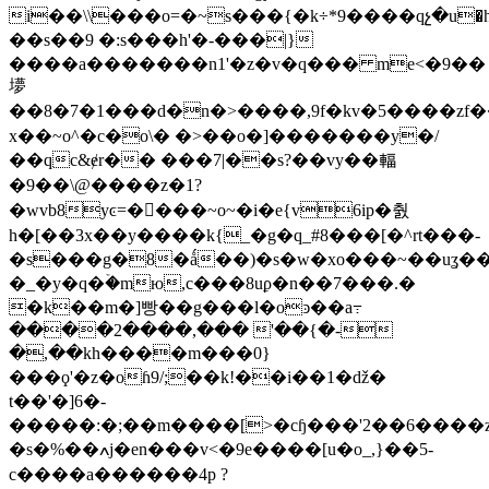
i��\\���o=�~s���{�k÷*9����qչ�u�h���3�o
��s��9 �:s���h'�-���|}
����a�������n1'�z�v�q��� me<�9��
㙹
��8�7�1���d�n�>����,9f�kv�5����zf��&�q���a��v�{��s�۾���r�ږ�
x��~o^�c�o\� �>��o�]�������y�/
��qc&ɇr�� ���7|��s?��vy��輻
�9��\@����z�1?
�wvb8yͼ=����~ο~�i�e{v6ip�춼
h�[��3x��y����k{_�g�q_#8���[�^rt���-
�s���g�8�ǻ��)�s�w�xo���~��uʓ��x
�_�y�q�ۡ�mю,c���8uϼ�n��7���.�
�k��m�]빵�� g���l�oͽ��a߹
����2����,��� '��{�-
�,��kh����m���0}
���ϙ'�z�oɦ9/;��k!��i��1�ǆ�
t��'�]6�-
�����:�;��m����[>�cɧ���'2��6����z�<�ط�3���_)��z��[��
�s�%��ߍj�en���v<�9e����[u�o_,}��5-
c����a������4p ?