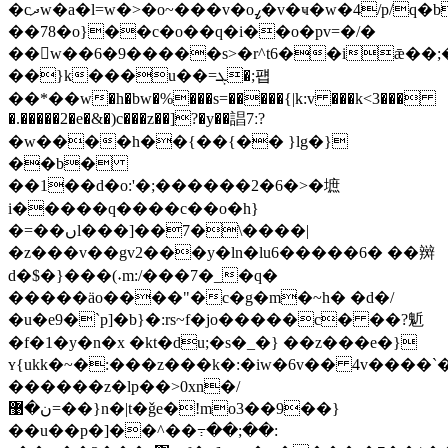
�cދw�a�l=w�>�o~���v�oߨ�v�ҹ�w�4/p/q�bx���o��o���b���,c�;k˹@4ho�f�6�3��8�k���6�i��{����}
��78�o}��c�o��q�i��o�pv=�/�
��w��6�9�����s>�r^t6��iǣ��;
��}k���u��=ܓ�;퍱
��*��w�h�bw�%���s=�����{|k:v ���k<3���
�.�����2�e�&�)c���z��]?�y��誯7ː?
�w����h��{��{�� }lg�}
��b�
��1��d�o:'�;������2�6�>�墌
i�����q����c��o�h}
�=��ںl���]��7�\����|
�z���v��gv2���y�ln�lu6�����6� ��辬
d�$�}���(˖m:/���7�_�q�
�����ӓo����"�c�g�m�~h� �d�/
�u�e9�`p]�b}�:rs~f�jo�����c� ��?鬿
�f�1�y�n�x �kt�du;�s�_�} ��z���e�}
ʏ{ukk�~�:���z���k�:�iw�6v�� 4v����`
������z�lp��>0xn�/
ن�޹=��}n�|t�ǧe�!mo3��9��}
��u��p�]��^��߹��;��: