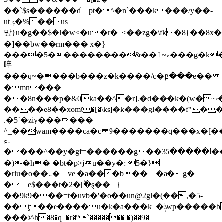
��`$s������dׁpt�^�n`���k���/y��-
utۺ�%��us
맢}u�g��$�l�w<�u�r�_<��zg�\fk�8{��8x
�]��bw��rm���|x�}
����5���������&��ٱ~
v���g�k
晬
���q~����b���z�k����/c�բ���e��
�mn���
��8n���p�&0ka��^�r].�d���k�(w� ~ۥ�i�.�c����-
����e8��xomϊ�[�\ks]�k���gl����f"�
.�5`�ziy������
^_��wam����ca�c 9�������q���x�[��
ء-
����^��y�gf=������g��ߊ�����35�����r%���h/
�)�h� �bt�p>ju��y�: 5�}
�rlu�o��܅�ve|�a���b���a� g�
�e$���t�2�[ؕ�ȿ��[_}
��9k9���=t�uvb�'�o��un@2gl�(��,�5-
��ƫ��e����u�k�a���k_�ݙwp�����b?
���ג^h�8�q_�r�º`������� �)��9�