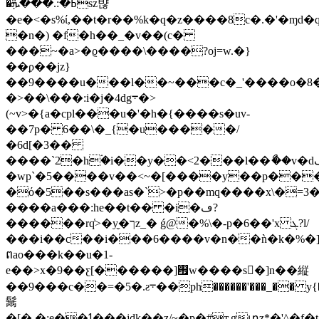
�ߕ�:.���ܞsz뱒
�e�<�s%ί,��t�r��%k�q�z����8c�.�'�ɱ
�n�) �f�h��_�v��(c�
���~�a>�ϱ����\����?oj=w.�}
��ϼ��jz}
��9����u���l
��~���c�_'����o�8
�>��\���:i�j�4dg܋�>
(~v>�{a�cpl���u�'�h�{����s�uv-
��7p� 6��\�_{�u�����/
�6d[�3��
����`2�h۬�i��y��<2���l��ޯ��v�dڤx�<��b�(�ln���w62ֺs��͐�j�������e����v]e{}_�<�^&�c�)ü[��\�#fi8h`k�b}
�wp`�5����v��<~�[����y��p��
�ό�5��s���as�`>�p��mq����x\�=3
����a���:he��t�� �i�ڡ?
������rq̾>�y̬�ךz_� ǵ@�%\�-p�6��'x ܓ?l/
���i��c��i���6����v�n��ǹ�k�%�]
ពao���k��u�1-
e��>x�9��ƹ[������]࠯w����s�]n��縦
��9���c��=�5�.ƨ܋��ph������'���_�� y{�3f>�5���ưd������~)�����b$��p���xi�lg�]u��#�8ak��s
鬗
�[�,�;e��ߗ���jdk��z/~�p�#ԏgտz*�'^�f�t�z�����