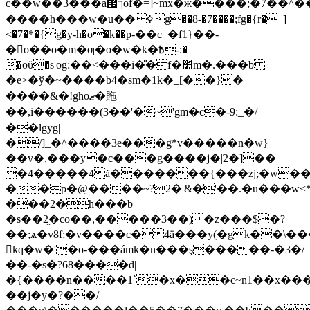
c��w��3���aך޿of�=]~mx�ж����;�7��^��o%�u��s����y'��v�6�����o�?
����h���w�u�� ߦg��8-�7����;fg�{r�_]
<�7�*�{g�y-h�o�k��р-��c_�f1}��-
�o��o�m�ƣ�o�w�k�߿-:�
�oϋ�s|og:��<���i�̎�f�׺m�.���b
�e>�ў�~����b4�sm�1k�_[��}�
����&�!ghoޒ�䝯
��,i������(3��'�~'gm�c�-9:_�/
��lgyg|
�/]_�^����3e���g*v�����n�w}
��v�,���y�c���g����j�|̕2�]��
�4�����4ȧ�������{���zj;�w��
��p�@����~?2�|&�̓'��.�u���w<*
���2�h���b
�s��2̯�co��,�����3��) �z���$�?
��;ѧ�v8f;�v����c�4ǟ���y(�gk��\��
𩎿kq�w�'�o-���ámk�n���ş�����-�3�/
��-�s�?68����d|
�{����n����1`�x��c~n1��x��
��j�y�?��/