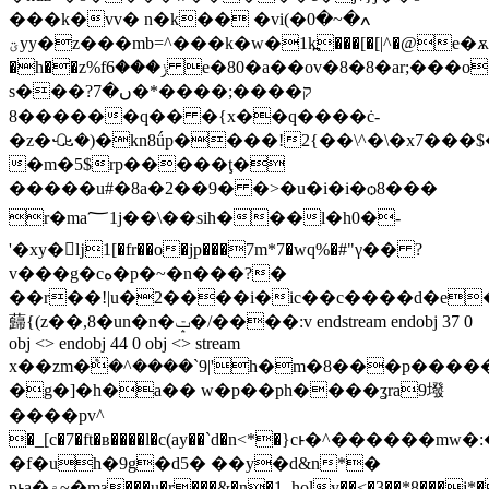
���k�vv� n�k�� �vi(ߍ�~�0�
ؾyy�z���mb=^���k�w�1k߽���[�[|^�@e�ѫ��(m*]�k �
�h��z%fݫ���6 e�80�a��ov�8�8�ar;���o�f���64��9�nb���t��
s���ק����;����*�ں�7?
8������q�� �{x��q����ċ-
�z�ꘐ�)�kn8ǘp����!2{��\^�\�x7���
�m�5$rp�����ţ�
�����u#�8a�2��9� �>�u�i�i�ѻ8���
r�ma؅1j��\��sih���l�h0�-
'�xy�ǉ1[�fr��o�jp���7m*7�wq%�#"γ�� ?
v���g�cە�p�~�n���?�
��r��!|u�2����i�ic��c����d�e�
蘬{(z��,8�un�n�ݓ�/����:v endstream endobj 37 0
obj <> endobj 44 0 obj <> stream
x��zm�ܶ�^����`9|'h�m�8���p���
�g�]�h�a�� w�p��ph����ʓra9墢
����pv^
�_[c�7�ft�ʙ�
���l�c(ay��`d�n<*�}cͱ�^������m
�f�uh�9g�d5� ��y�d&n*�
pͱa�۾~�mƨ���u�r���&�n�1_holy��<�3��*8���j*����);�=fu����-