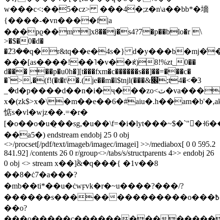
w���c<:��5�cz> ���4�;z�n\a��bb*�墻
{����-�vn����f|a
���pϱ��m]x8��j�s4?7�p��blo�r \
>�$�0�d�
�ܵ23��q�r&tq��e�4s�} d�y���b�mj�̓�k�|"�\l:߃!3? jyf9s�h3�{jsһ'� g:�f�
���[as����!��˥�v��ܿԟ)8!%zt_0��
d��� ��p�u0h�][
t���fxm�c������s��]��=���c�
�`>,�(f!(�t�t\�.(je��m�l$tnjl(���&׌;t4�<݇�3
_�d�p����d��n�i�ҷ���z
x�(zk$>x�\�m��e��6�#aiu�.h��am�b
惦s�vl�wjz��.=�r�
[�o��o�u�̣��sg,�u��\f=�i�lyt���~$�`"񴳃
��a5�) endstream endobj 25 0 obj
<>/procset[/pdf/text/imageb/imagec/imagei] >>/mediabox[ 0 0 595.2
841.92] /contents 26 0 r/group<>/tabs/s/structparents 4>> endobj 26
0 obj <> stream x��]۫&�q���{ �1v��8
��8�ċ7�a���?
�mb��ti*��u�ċwϝvk�r�~u����?���/?
������s��������������o���߿���?
��o?
���o�����c��������������