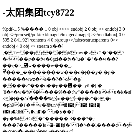
-太阳集团tcy8722
%pdf-1.5 %���� 1 0 obj <>>> endobj 2 0 obj <> endobj 3 0
obj <>/procset[/pdf/text/imageb/imagec/imagei] >>/mediabox[ 0 0
595.2 841.92] /contents 4 0 r/group<>/tabs/s/structparents 0>>
endobj 4 0 obj <> stream x��]
[�7r~��pg��@rnw� ax# �`��?
�^��ק��fw�6gzl��fv�]u�"�"��w��?
��ç�>_޿w����w���_.
߾���_��������w���o�|��ӯ�|�p�-
�����wwz�e��?�}c/�g/
����z"���o��g��޾��=yȍ �|`�=
[8�^�w�%����9]��;]w"����bw u�k�ѕ[
3�|��/o߬ ����%rn��~�ğ�z"�>�/
�ph9�{�=w�䅟t,n^ji����j ���|��i��|
�l��p�/db�y�vn�]�`u�߿��?
�p�%hzʘrl�"�����i3���?�}
���7�����]e�~���ן[�`[l�^��l����c�y�@�wbq�8��r!
�a'դ�s���z��(�g