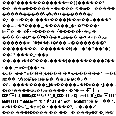
���?������������w�{{������?
��m��m�������m���o&�m������
�����������?��������?
��mп��;�ە���x����]��ܗo��w����?
��wo>�7�������&��_�~�??���.
hv�=�=�~�����������@�-
���'�>�k�����zg���-�^}>�o:e
������m؎0��� ��kf�6��o>�͙�������?
��/������oƹ�������b|s�an�?�ï?��?�}
��/o?!����_~��p
��v��o�d�"���v����[���������7��s[0��]�
~��gu�w[��o-
�#�=��n�\��(�t���,��������}w�
gm���(c�͆�k{s���~��9��d�3 �}"
�8vp���������o�����w�l�u��z��ow
�t�7����㯥x�٤vns���� �־� w�)
���7�o�j����q���6�a�i�f_�_���~��o~�[m~e�k{��km���/
���#�������,�@b���,��ӗy�e��nѣ*r����jrr����m
aݍ�i ��wf�y.w]������2ָ c�x��vâ
���,���l�0���s��r���l���p�81�j]�8?