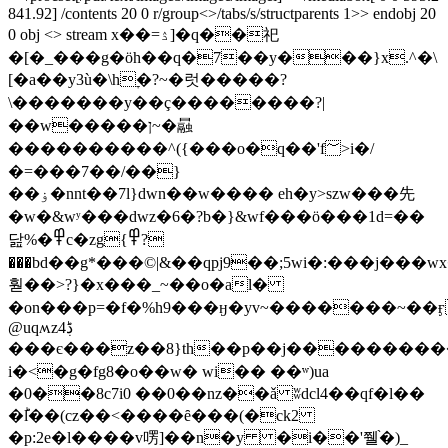
841.92] /contents 20 0 r/group<>/tabs/s/structparents 1>> endobj 20
0 obj <> stream x��=ۮ]�q��祀
�[�_���g�ӧh��q�7��y���}x.^�\
[�a��y3ù�\hׇ�?~�럿�����?
\�������y��ç��������?|
��w�����ן~�曧
����������^({���o�q��'f؅>i�/
�=���7��/��}
��ۏ�nnt��7l}dwn��w���� eh�y>szw���先
�w�&wʸ���dwz�6�?b�}&wf���ӧ���1d=��
닲%�߾c�zg{߾?
���bd��g*���©|&��qpj9��;5wi�:���j���wx��\��y}*���k
훧��>?}�x���_~��o�al�
�on���p=�f�%h9���ӈ�yv~�������~��ӻ~�
@uqʍzڋ4
���є���z��8}th��p��j����������
i�<�g�fg8�o��w� wi�� ��ʷ)ua
�0��8c7i0 ��0��nz��ǎ ʬdcl4��qf�l��
�ؕl��(cz��<����ȇ���(�ck2
�p:2e�l����v㗄]��n�y �i��'쮈֨�)_