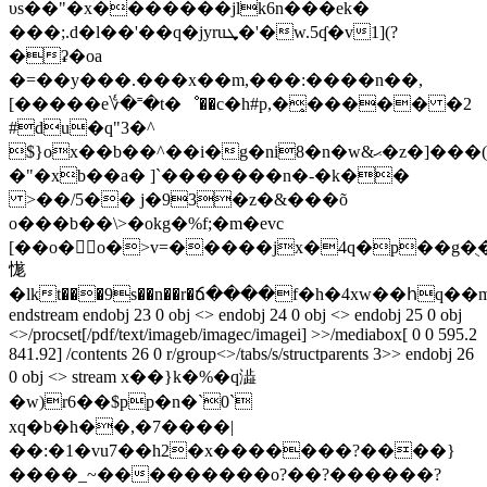
υs��"�x�������jlk6n���ek�
���;.d�l��'��q�jyruܜ�'�w.5ʠ�v1](?
�ʡ�oa
�=��y���.���x��m,���:����n��,
[�����e؇�˭�t�ೳ��c�h#p,�̥����� �2
#du�q"3�^
$}ox��b��^��i�g�ni8�n�w&ޙ�z�]���(_j�l���ŋj^a
�"�xb��a� ]`�������n�-�k��
>��/5�� j�93�z�&���õ
o���b��\>�okg�%f;�m�evc
[��o�o�>v=�����jx�4q�p��g�ֻ�-1�
㤶
�lkt���9s��n��r�ճ����f�h�4xw��հq��
endstream endobj 23 0 obj <> endobj 24 0 obj <> endobj 25 0 obj
<>/procset[/pdf/text/imageb/imagec/imagei] >>/mediabox[ 0 0 595.2
841.92] /contents 26 0 r/group<>/tabs/s/structparents 3>> endobj 26
0 obj <> stream x��}k�%�q澁
�w)r6��$pp�n�`0`
xq�b�h��,�7����|
��:�1�vu7��h2�x�������?����}
����_~���������o?��?������?