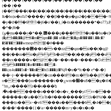
(�� (�� (�� (�� (�� (�� (�� (�� (�� (��
(�� (��
(�����(��(��)��(��(��(��(��(��(��(
lk�bo)u�oʬzל����y`��[l���ϻ�go2�ϸ���<9s��ε��ů�����nc�4�������v>
�y�if��6\�j6�o'��)_ί�4x������*�o77),i
�*�;8t�
{ۋ�ma���o�*��.߻���q����u��bu�e]���m��t�qeqeqeqeqeqeqeqeqeqe�)�pi�q@�uqeqeqeqeqeqe�u6�
(�ph��(��@6�m�qm�� (�� u6�u�(�gx�f��\��1.��c�?
�$�'�����wmeqv줻�#���
�������݋��h�v��zz(�qm�si��(�q@
��(��m�si�peph�sh��)��)�pi��uqe
��ex����w�@�ʌ̊�~��v��>���v�okkr�����r��w�۾z�(��(��(��(��(��(��(��(��(��(��(��(��(��(��(��(��(��(��(��)�s��ө�
epk�����}�ur�8��zɨ �� ;�-
��k;ɶ4u���5s�~'��n��ht3.���(d�%jߢ�u�*h:�� e*�˵�}
��~j~�'������cm���hf�m:�n��@�
o�l���[uu�����z��ݮwm�׿�u$��g�i6����-
"!mۄr����z��s���ե
:�n������o���5�o�v_���yi?vv���
�����z�\a��o˥h�#��t�����5 {k�8%f�.��ڽ[
���t|o��x~�v67���a�����b¸�4��j
�\��^����{{�\a<�����m>y�o�x�o�