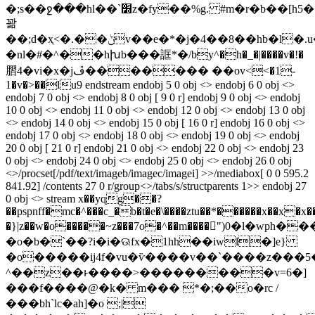
�;s��ջ���hl��`׽z�fy��%g. #m�r�b��[h5��z��y�w��\�����'k��5qv�zx�j>]>l�l'�^xй
꽒
��;d�ҳ<�.��ݨv��e�*�j�4��8��hb�l�.u��|
�nl�#�^��hխb���誆*�/by^�h�_�|����v�!�
䐲4�vi�x�jڦ������� ��ov<<�1-
1�v�>��lu9 endstream endobj 5 0 obj <> endobj 6 0 obj <>
endobj 7 0 obj <> endobj 8 0 obj [ 9 0 r] endobj 9 0 obj <> endobj
10 0 obj <> endobj 11 0 obj <> endobj 12 0 obj <> endobj 13 0 obj
<> endobj 14 0 obj <> endobj 15 0 obj [ 16 0 r] endobj 16 0 obj <>
endobj 17 0 obj <> endobj 18 0 obj <> endobj 19 0 obj <> endobj
20 0 obj [ 21 0 r] endobj 21 0 obj <> endobj 22 0 obj <> endobj 23
0 obj <> endobj 24 0 obj <> endobj 25 0 obj <> endobj 26 0 obj
<>/procset[/pdf/text/imageb/imagec/imagei] >>/mediabox[ 0 0 595.2
841.92] /contents 27 0 r/group<>/tabs/s/structparents 1>> endobj 27
0 obj <> stream x��yɋg��?
��pspnff�mc�^���c_�b�t�e�\����ztu��*������x��x�x�
�}|z��w�o�����~z���7o�^��m����")0�
�o�b�`��?i�i�ଊfx�1hh��iwl�]e}
�o�����ij4f�vu�ѷ����v��`����z���5
^��z��ͱ����>���������v=6�]
���f����@�k� m��� *�;��o�rc /
���bh`lc�ah]�o ;|