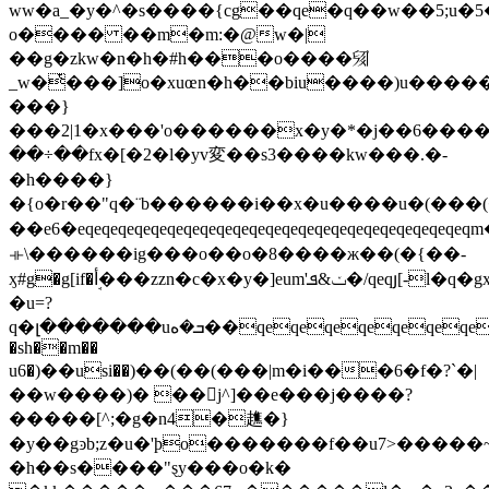
ww�a
_�y�^�s����{cg��qe�q��w��5;u�
o���� ��m�m:�@w�|
��g�zkw�n�h�#h���o����𗊕
_w�ͭ���]o�xuœn�h��biu����)u���
���}
���2|1�x���'o������x�y�*�j��6���
��÷��fx�[�2�l�yv変��s3����kw���.�-
�h����}
�{o�r��"q�¨b������i��x�u����u�(���(��(��(��(��(��(��(�
��e6�eqeqeqeqeqeqeqeqeqeqeqeqeqeqeqeqeqeqeqeqeqeqeqeqm�pepepepep
⟛\������ig���o��o�8����ж��(�{��-
ӽ#g�g[if�أܱ���zzn�c�x�y�]eum'ݖ&ܦ�/qeqյ[-l�q�gx-!]�#v�
�u=?
q�լ�������uܒ�ە��qeqeqeqeqeqeqeqeqeqeqeqeqeqeqeqeqe6�u�u6�@
�sh��m��
u6�)��usi��)��(��(���|m�i���6�f�?`�|
��w����)� ��j^]��e���j����?
�����[^;�g�n4�趭�}
�y��gͽb;z�u�'þo�������f��u7>����
�h��s����"ȿy���o�k�