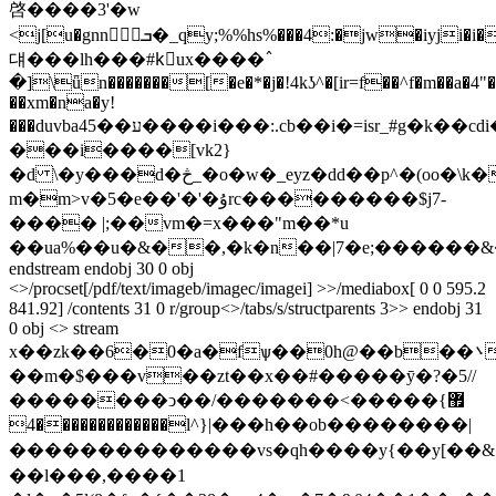
啓����3'�w
<j[u�gnnܒ�_qy;%%hs%���4:�jw�iyji�i��sh7���n~�sftt��tui���jдe#��t
댸���lh���#kٍux
����߮
�]\ǖn�������[�e�*�j�!4kʖ^�[ir=f��^f�m��a�4"�
��xm�na�y!
���duvba4ע��5����i���:.cb��i�=isr_#g�k��cdi��\r��\xt�y;�mr�"ˑ*�j�b���1�c"$��%�<��sd��a���y�� �q1r��;��9ic4���|
���i����[vk2}
�d \�y���d�څ_�o�w�_eyz�dd��p^�(oo�\k���%��ks�dxӡ�>���o���j=
m�m>v�5�e��'�'�ۇrc���������$j7-
���� |;��vm�=x���"m��*u
��ua%��u�&��,�k�n��|7�e;������&�
endstream endobj 30 0 obj
<>/procset[/pdf/text/imageb/imagec/imagei] >>/mediabox[ 0 0 595.2
841.92] /contents 31 0 r/group<>/tabs/s/structparents 3>> endobj 31
0 obj <> stream
x��zk��6�0�a�fѱ��0h@��b��܌ o���q��k�}
��m�$���v��zt��x��#�����ӯ�?�5//
��������ͻ��/�������<�����޿}
������������4�l^}|���h��ob��������|
��������������vs�qh����y{��y[��&�
��l���,����1