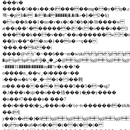
���v�
�����3��x��;�i�����mg��y�q�,
졕~�pb�e :�e�u������j�,�d�ޣ�[i�2�ɧ}
�w��&��{�uo�v�x�c�?�b�j�/llt����w
ӕ��q��^�������d�c�o���o��}
�����k���v��e"��o������w�n
��[kv��*��лo�}��o�<=q��
'���,��kk��|
����@vs"�<��6��~m�wukrepepep
�qeqeqeqeͿ�ݽ�ݧ�@q@q@q@q@q@q@q@q@sh�qeqeqeqeqeqeqeqeqeqeqeqeqeqeqeqeqeqeqeqeqeqeqeqeqeqeqed�#
<����31�����t�����zu��ךv�x��?�
o����n_��w_�i����=��
-���ʍ�k^c�_�~�{� t��翱
m��.������ ���5��5�=ͬ�sg?
�,l���x�sjz��o���佶���}�̫��y����
�n��#7����n� ���7
��e�t���j�ʒں���o�o�'o)~tv������t�irk&�g,;f���ͷ��\_��ss���o
��d[
y��lv�e�]�hq@q@q@q@q@
(�pm��u6�e6�(��(��(��(�