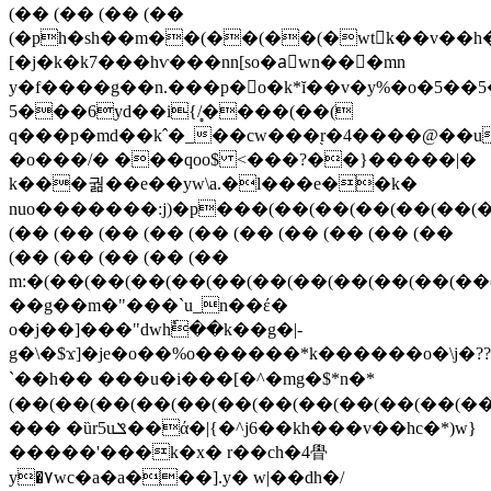
(�� (�� (�� (��
(�ph�sh��m��(��(��(�wt񎓢k��v��h
[�j�k�k7���hѵ���nn[so�aٕwn���mn
y�f����g��n.���p�
o�k*ĭ��v�y%�o�5��5�r���{���
5���6yd��i{/̻����(��(
q���p�md��kˆ�_��cw���֭r�4����@��u����eה�
�o���/� ���qoo$ <���?��}�����|�
k���궒��e��yw\a.�l���e��k�
nuo�������:j)�p���(��(��(��(��(��
(�� (�� (�� (�� (�� (�� (�� (�� (�� (��
(�� (�� (�� (�� (��
m:�(��(��(��(��(��(��(��(��(��(��(�
��g��m�"���`u_n��έ�
o�j��]���"dwhٗ��k��g�|-
g�\�$ϫ]�je�o��%o������*k������o�\j�??
`�� h�� ���u�i���[�^�mg�$*n�*
(��(��(��(��(��(��(��(��(��(��(��(
�
�� �ȕr5uݏ��ά�|{�^j6��kh���v��hc�*)w}
�����'���k�x� r��ch�4䁷
y�۷wc�a�a���].y� w|��dh�/