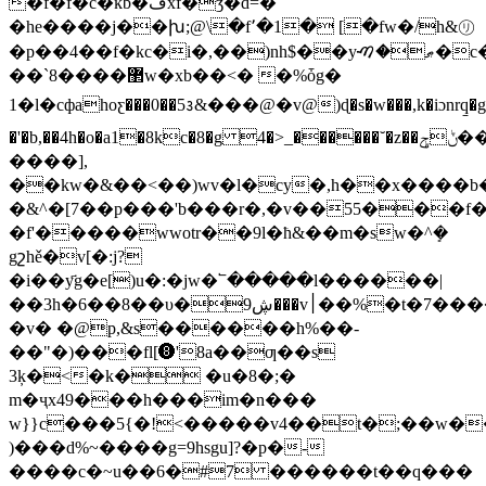
�f�f�c�ĸb�ڡxf�ǯ�d=�
�he����j��խ;@\�f՚�1� [�fw�/h&㋷
�p��4��f�kc�i�,��)nh$��yޠ�ࠑ�c���
��`8����޲w�xb��<� �%ȱg�
1�l�cфahoƹ���0��5᭔&���@�v@)ɖ�s�w���,k�iɔnrq̠�g
�'�b,��4h�o�a1�8kc�8�g 4�>_������˘�z��ݨݯ��.p?)rjy�al�!m�������}
����],
��kw�&��<��)wv�l�cy�,h��x����
�&^�[7��p�
��'b���r�,�v��55���f�
�f'�����wwotr��9l�ħ&��m�sw�^ܻ�
gշhě�v[�:j?
�i��y҃g�e[)u�:�jw�՟�����l������|
��3h�6��8��υ�ڜ9���v׀��%�t�7�����f0]4b�i-
�v� �@p,&s������h%��-
��"�)���fl[❽'8a��ƣ��s
3ķ�<�k� �u�8�;�
m�ҷx49���h���im�n���
w}}c���5{�!<�����v4��t�;��w�
)���d%~����g=9hsgu]?�p�-
����c�~u��6�#7 ������t��q���