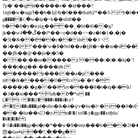
7p�`��qjd�����e� �id���?
1tq6�w�ugрߔ��ƅ�]@&�f���tbatb]/*��3-}r�l��f٠/eo��%ӡ0k�c���ip�y���0���y�
g�����؉�w�lp�=k��s04f��
b��0�y�ѥziڃ�� ��_�bi�t6��g?
jk��wڴ��4��f*��>o�d��>>�z�l�{�,�j�
�5(�&��t��c��dn��3 <
�˩��i"���'w�$�9sf��a�[j8�<��m�sl
��ުpb��@��ju�|�5�
� ��;��m�����z'���;�|�:�lq�`!
���j�gj��-����j&{
������p���i��a�p ���
m�&�����l!�0,va�`�# �
����)� �g���#uv����8�t�iq�\�k!
�3��m���*s&�ծ�*o ��
[,�{>�l�ț{����v���z�cy?
d�f[t��u���ϱd�uho�&�4�q\v�hu�l=�r�
�� �ha��s񅹜3�z-;m�!�{xs9�-y�qgc��xs͞tjdu/
�k�]�[�i}
�^i\�s��d��gρ�e�r�*��w�$�tmz���b���2l�
憩 �ȇa↫k��7,�|��g�/