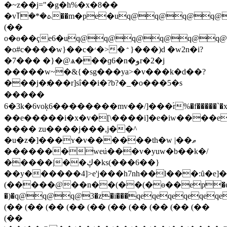
�~z��j="�g�h%�x�8��
�vܬ�*�ߠ��m�pe�uq@q@q@q@q@q@q@q@q@q@fɹ��o�ޤ��
(��
o�ө��ҁe6�uq@q@q@q@q@q@
�o#c����w}��c�׳�>�﮶}���)d �w2n�i?
�7��� �}�@ѧ���ɡ6�n�وr�2�j
�����w~�&{�sg���ya>�v���k�d��?
���j�׃���r]sî��i�?b?�_�o���5�s
�����
6�3k�6voķ6��������mv��/
]���֝r%�f�����
��e�����i�x�v�[\����i]�e�iw����es
���� zu����j���,j��^
�u�z�]���ʏ�v������th�w |��ޠ
�������weܿu���v�y
uw�b��k�/
�����|��ڮ�ks(���6��}
��y������4]>e'j���h7nh��l���:ȗ�e]
(�����@��n��(��(�ө��ep�e��
�)�q@q@q@3�z�i���qeqeqeqeqeqeq
(�� (�� (�� (�� (�� (�� (�� (�� (�� (��
(��