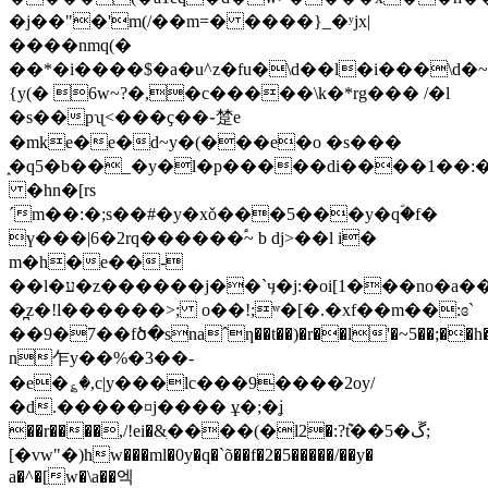
�j��"�'m(/��m=� ����}_�ʸjx|
����nmq(�
��*�i����$�a�u^z�fu�\d��l�i���\d�~
{y(� 6w~?�,�c�����\k�*rg��� /�l
�s��pʯ<���ҫ��֊䠂e
�mke�e�d~y�(���e�o �s���
�hn�[rs
´m��:�;s��
#�y�xǒ���5���y�qؐ�f�
ү���|6�2rq������֠~ b dj>��l i�
m�h�e��-
��l�ע�z������j��`ӌ�j:�oi[1���no�а����y����
�̪z�!l������>; o��!;ʷ�[�.�xf��m��:ɞ`
��9�7��fծ�snaˆƞ��t��)�r��l'�~5��;��h�
n乍y��%�3��-
�e�؏�,c|y���lc���9����2oy/
�d.�����¤j���� ұ�;�ʝ
��r����,/!ei�&ִ����(�l2�:?݉t��5�ڱ;
[�vw"�)hw���ml�0y�q�`õ��f�2�5�����/��y�
a�^�[w�\a��엑