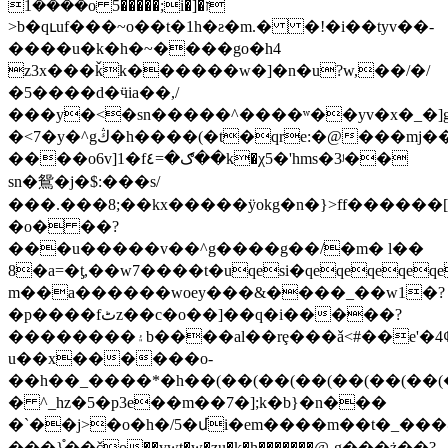
����1o 5�����;i�]�ז
>b�qւuf���~o��t�1h�ƨ�m.� �!�i��tyv��-
����u�k�h�~����g
o�h4
z3x���ǩk������w�]�n�u?w,��/�/
�5����d�ӵia��,/
���y�<�sn�����^����ʷ��yv�x�_�]g
�<7�y�^gڭ�h����(�t�qre:�@���mj��e�����r�ui���ctm�uj�z'���y
����o6v]1�fګ�=٤��k�χ5�'hms�3ʲ��
sn�鴛�j�$:���s/
���.���8;��kx�����ÿokg�n�}>ff������
�o� ��?
���u�����v��^g����g��/�m� l��
8�a=�ƫ,��w7����t�uqesi�qeqeqeqe
m��a������woey���&����_��w1�?
�p����fٹz��c�o��]��q�i�����?
��������۽b����al��rȩ���ǎ<#��e'�4ȼ��©�g����i�_ǻg��g�����p�m��p24_�
u��x������o-
��h��_����*�h��(��(��(��(��(��(��(��(��(�
� ^_hz�5�p3e��m��7�];k�b}�n���
�`��j>�o�h�/5�մi�em����m��t�_���@�@�[�y
���}֯��čo��ywt�w�zu�k�h�������@͵g���ż��?