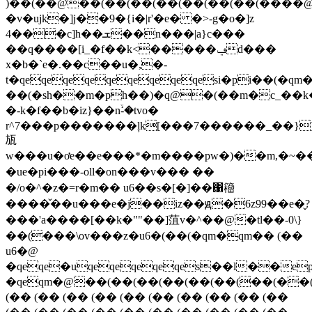
)��(��@��(��(��(��(��(��(��(����@q@q@�u
�v�ujk�]j��9�{i�|r'�e� �>-g�o�]z
4���c]h��ܫ��n���|a}c���
��q����[i_�f��k<�����ݠd���
x�b�`e�.��c��u�,�-
t�qeqeqeqeqeqeqeqeqesi�pi��(�q
��(�sh��m�ph��)�q@�(��m�c_��
�-k�f��b�iz}��nۙ-�tvo�
r^7���p�������ļk[���7������_��}]
瓬
w���u�ơe��e���*�m����pw�)��m,�~��
�ue�pi���-oll�on���v��� ��
�/o�^�z�=r�m�� u6��s�[�]��΁籕
����̌�� u���e�j��iz��ԭ�6z99��e�̬?
���'a����[��k�""��]菹v�^��@�tl��-0\}
��(���\ov���z�u6�(��(�qm�qm�� (��
u6�@
�qeqe�uqeqeqeqeqes��l��e
�qeqm�@��(��(��(��(��(��(��(�
(�� (�� (�� (�� (�� (�� (�� (�� (�� (��