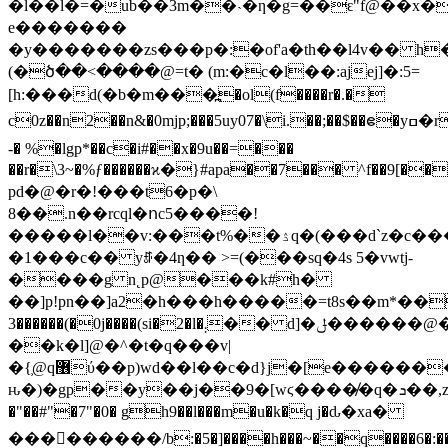
�l��l�=�ub��3m��˴�ƞ�g=��ԑ"f@��x�
e�������
�y�������zs���p�:�of'a�th��l4v�� h
(�ծ��<����@=t� (m:�c�l��:ajej]�:5=
[h:���d(�b�m���߽�ol(f����r�.�
c0z��n2��n&�0mjp;���5uy07�\i.��;��$��ဧ�yߛ�r1��g$��
-� %�lgp*��c�i#��x�9u��=���
��r�\3~�%ƒ������ϰ�}#apa��7��� ^f��9[��
pd�@�r�!���t6�p�\
8��.n��rcql�ոc5����!
�����l��v:���t%��ۮq�(���d`z�c���l�ϸ���'6aא���s'
�1���c�� yꁓ�4ƞ�� >=(���sq�4s 5�vwtj-
����g n˛p@���k#h�
��]p!pn��]a2�h���h�����=t8s��m*��j
3������(�0j����(si�2�l�܄�� d]�ݪ������@��vc�q��d1px�n6
��k�l]@�^�t�q���v|
�{͕@q޶ύ��p)wd��l��c�d}j�[e����������6����
ԋ�)�gp��y��j��9�[wϛ����̸�q�ܖ��,zyze���!p��/
�"��#"�7"�0� gh9��l���m�u�k�q j�ԃ�xa�
��
�������/b:�5�]����h���~��q����6�:��