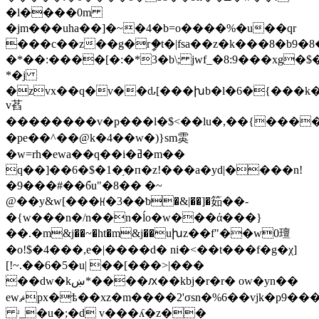
�l����0m
�jm���uha��]�~�4�b=o����%�u��qr
���c��z��g�rީ�t�|fsa��z�k���8�b9�
�*��:����[�:�*3�b\; jwf_�8:9���xg�$
*�j
�zvx��q�v��ԃ[���խb�l�6�{���k�
v萏
��������v�p���l�$<��lu�,��{�����ď
�pe��^��@k�4��w�)}sm雵
�w=rh�ewa��q��i�ߥ�m��
q��]��6�$�1�֥�п�z!���a�yd|����n!
�9���#��݇6u"�8�� �~
@��y&w[���ꡘ�3��ƅ�&|��]�筎��-
�{w���n�/n��n�ĺo�w���ά���}
��.�m&j��~�ht�m&j��uխz��f"��w0璮
�o!$�4���,e�|����d� ni�<��t���f�g�χ]
[!~.��6�5�u| ��[���>|���
��dw�kښ*����ԕ��kbj� r�r� ow�yn��
ewޘpx�ѣ��xz�m����2'σsn�%6��vjk�p9����~mh��
ʴ_�u�;�d v���ʎ�z��