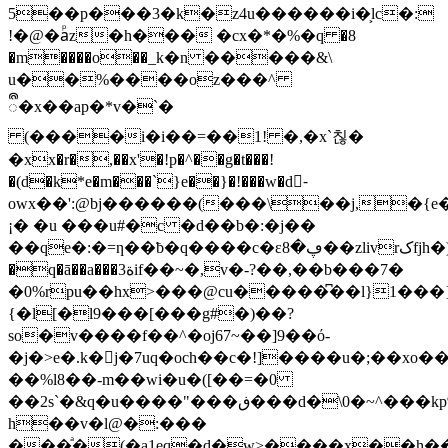
5��p���3�k�z4u������i�͕lc�:
!�@�aᷮz�h��� �cx�*�%�ԛ �8
�m����о��_k�n �����&\
u��%����oz���^
ᬀ�x�
�ap�*v�`�
(����i�i��=��1! �,�x`칞�
�xx�r�,��x'�!p�^��g�t���!
�(ԁ�k*e�m���`}e��}�!���w�d-ٍ
owx��':@bj������(���\��j,�{e�
¡� �u ���u#�c �d��b�:�j��
��qe�:�=ƞ��ƀ�q����c�εڥ�8��zlivrکfjh�)wh�:��ѷf�x�e�t�3���/s�kx6�r�d����
�q�ā��a���ة3if��~�,v�-?��,��b���7�
�0%rpu��hx>���@cu�����͆��l}1���
{�l[�l9���[���g#�)��?
so�v����f��^�oj67~��]9��ό-
�j�>e�.k�j�7uq�och��c�!]����u�;��xo�
��%l8��-m��wi�u�([��=�0
��2s`�&q�u����"���ڧ���d�\0�~^���kp%p
h��v�ӏ@�:���
���ͣ�(�a1eq�d�w>����x��h�