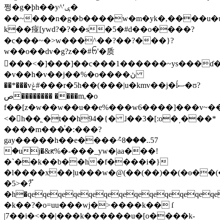
쩡�g�ϸh��y^'ݷ�
��~���n�g�b����w�m�yk�,����u�u
k��痖[ywd?�?��s�5�#d��o����?
�c���~�>w���^��?��?���}?
w��o��dv�g?z��#ᨼ'�质
���<�]���]��c���1������~ys���ɗ
�v��h�v��j��%�o����ڽ
��*�
��vݟ#���r�5h��(���|u�kmv��j�ĺސ�ʊ?
ص�������� ����m,�o
f��[z�w��w��u��e%���w6����]���v~��
<�h��֤ˏ�t��h94�{� ˩��3�[:o�͵���*
����m���ͭ�:���?
gay�����h��e����ު~8���..57
�uj�&ԟ%�-���_yw�|aa���!
�`��k��b��h�f����i�}
�l����x��ļu���w�@(��(��)��(�ө��
�5>�?֟
�h�qeqeqeqeqeqeqeqeqeqeqeqe
�k��?�o=uu���wj�>����k�� ſ
|7��i�<��|���k������u�[o����k-