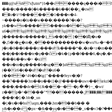
&�s��o j�px~�&��yq�r���_x��v3�ܮ�'���?