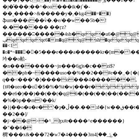
�j�̛���:��^�oo���ik�j`�-
��˻����>&�����y�֭.�kg4��=��}
ֆum���s��۫v�.�e/��w ��5b�!
�.������ ��ӷz?
������ʭ�����4sh�qeqe�u6�@q@q@
ݠqeqeqeqe6�m�q@q@sh�qeqeqeqeqeqeqeqeqeqeqeqeqeqeqeqeqeqeqeqeqeqeqeqeqeqe1�qw3mu�2����k���/
��<1
�o�*~���򿸿��5���e���a�����kr�[m� \�
坅��o䶎-
�n��������~jn���6g̻ӟs�c��zi$?
��ph�~����uso��%��2��#e��_�{�@
ԛ��<���"�]����o���4������,
{t#l�ueo��o򮖢�$�%�%t�wj���r�epepe
��e6�)��)��(��(�q@6�(��(��(��(��(��n�x&�״x��wnݘ3��p7ߋ�f_��
�%�bp��m?��k/
�}j��o�u�e� '�ҙ�ڵ��.��:d�{w��ڧ��t����h4�c
��2��]/
�j>��@>�^_ɮx#r����^e������}
�"��6�
櫚'���x&���72�w7�4����3mݺ_��]4�