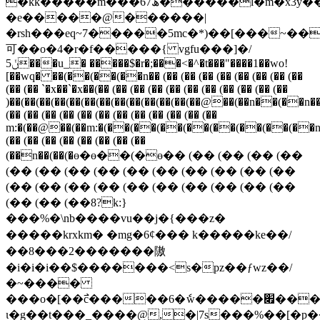
�kk�����m���67ھ������l�m�x3y���s��}
�e�����@������|
�rsh���eq~7�����5mc�*)��[���~��
可��o�4�r�f�����{ vgfu���]�/
ݩ5���u_� �����$�r�;���<�^�t���"����1��wo!
[��wq� ��(��(��(��n�� (�� (�� (�� (�� (�� (�� (�� (��
(�� (�� `�x��`�x��(�� (�� (�� (�� (�� (�� (�� (�� (�� (�� (��
)��(��(��(��(��(��(��(��(��(��(��(��(��@��(��n��(��n�
(�� (�� (�� (�� (�� (�� (�� (�� (�� (�� (�� (��
m:�(��@��(��m:�(��(��(��(��(��(��(��(��n
(�� (�� (�� (�� (�� (�� (�� (��
(��n��(��(�ө�ө��(�ө�� (�� (�� (�� (��
(�� (�� (�� (�� (�� (�� (�� (�� (�� (��
(�� (�� (�� (�� (�� (�� (�� (�� (�� (��
(�� (�� (��8?k:}
���%�\nb����vu��j�{���z�
�����krxkm� �mg�6ȼ��� k�����ke��/
��8���2�������隞
�i�i�i��$�������<s�pz��ƒwz��/
�~����
���o�[��߯c�����6�ެw�����׏����u���-
ι�g��t���_����@,�|7s���%��[�p