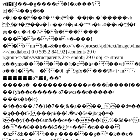
vt���ި)!��-�g����r�[�x���؟
tċj�4��q�6�
v�,l�����#��x[�=��j�n�`�����vb
�9���a�ٱc��?d�p4-�""*a�bы0��o��f
푬��x �>h�7-�h������!
����w�v�#<�-���!
��όnn $p�ޥ&�n�xv␛�
>/procset[/pdf/text/imageb/im
>>/mediabox[ 0 0 595.2 841.92] /contents 29 0
r/group<>/tabs/s/structparents 2>> endobj 29 0 obj <> stream
x��ymo������]t�c�à>���wf
o��{�y%=_��0l_q9gfx� ���뗟>}~m/
������������o?\���ۏ��?
����o�_�����������w���ؒn����f��\�
��{yh��c����� o7�wcs��r�����/
���z�b�lc}
�4��x��|/ |7�}l�7��j&�ִa����̟_)��d=
�g���t5{ ���ɲi/��ì،�w�5e�jbcg�=�
k��y{�֨��6am&��ov�>���!).%�$d�e^t
d�"��8��h��k5�څʃ^>���n����
�hz&h��:��p ������g�*�k��c�