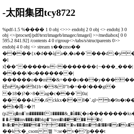
-太阳集团tcy8722
%pdf-1.5 %���� 1 0 obj <>>> endobj 2 0 obj <> endobj 3 0
obj <>/procset[/pdf/text/imageb/imagec/imagei] >>/mediabox[ 0 0
595.2 841.92] /contents 4 0 r/group<>/tabs/s/structparents 0>>
endobj 4 0 obj <> stream x��zmo��
����{x�d��àja�,�a��`���d;�y�
�l
x̎[��"�����w<�������{~���_���|
����/�o�������|
������o��m�&=���o���y������1�z��`z���no�������͇
硁mԡi�6bl}h<�/&0"b�=��!���gt�
�18�)?�>8�ag�c���`|0a|
�����4,�,6ckkx�l�8�`.ql= h�9n�t��
�h�甬>�?!
(p2q�m�`m������f1�����&_�ǜ��ζ�o��������ks��ۏ����d
� �-��inv���z��bkp�"hren�h����� �v|
�v�c����6�`5����w��i�m�h�f��#�z�x�
��kc�_csom쪝 '^:se� v�?]p���t