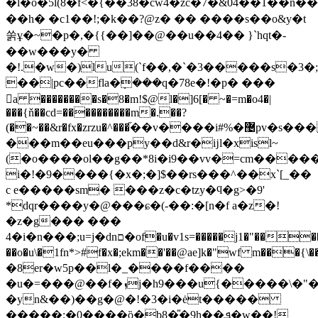
�l�o�5l(8�f<�{��38�cw4�zc�7�&04��1�� n�
��h� �c 1��!;�k��?@z� �� ����s��o&y�t
쑭ұ�~�p�,�{{��]��@��u��4�� }`hqt�-
��w���y�
�!.�w�)lu(`f��,�`�3�����s�3�
��|pc��fla�ܻ���q�78e�!�p� ���
򦗟a ��������s�8�m!$@l�]6[� ~�=m�o4�|
���{ň��cd=����������m�.��?
(��~��&r�fx�zrzu�^���֞��v����i#%�޴pv�s���%h���!q�p�s�x��sw��/
���m��eu���py��d&r�ĳl�xisl~
(�o����ol��g��*8i�i9��vv�=cm�����.
i�!�9����{�x�;�]$��rs���^��x`[_��
c e�����sm� ���z�c�tzy�ϥ�g>�9'
*dqr����y�@���ɕ�(-��:�[n�f a�z�!
�z�g��� ���
4�i�n���;u=j�dnם�of�u�v1s=�����j1�"�����7:s�ˠ�4�
��o�u\�1fn*>#f�x�;ekm��'��@ae]k�"wf m���{\
�8er�w5p��l�_����f����
�u�=���@��f�ܙj�h9���u{�����\�"�o�s'�=/
�yn&��)��g�@�!�3�i�ėt�����
�����:�0����ȍ�b8�̎�9h��ܦ�w��!