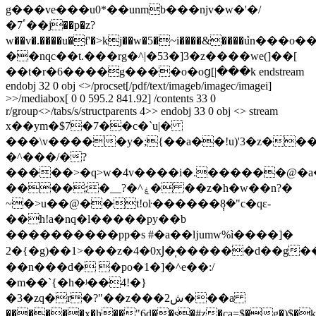
g���ve���u0*��unmb���ǌv�w�'�/
�7ٴ��j��p�z?
w��v�.����u�f'�>kj��w�5�~i����&����ܶun��
��nqc��t.���rg�^|�53�]3�z����we(]��[
��t�r�6����g����o�oց[|���k endstream
endobj 32 0 obj <>/procset[/pdf/text/imageb/imagec/imagei]
>>/mediabox[ 0 0 595.2 841.92] /contents 33 0
r/group<>/tabs/s/structparents 4>> endobj 33 0 obj <> stream
x��ym�$7�7��c�`u|�
���\v�����y�;{��a��!u)'3�z�
�^���/�?
�����>�q>w�4v����i�.������@�a
����;�__?�^ۼ� ��z�h�w��n?�
~�>u��@��t!oŀ������݄8�"c�qε-
��h!a�nq�l�����py��b
����������pp�s #�a��ǉumw%ì����]�
2�{�g)��1>���z�4�0xͿ�̜������d��g
��n���d� �po�1�]�^e��:/
�m��`{�h�ʲ��4!�}
�3�zq�r�?"��z���2ش���a
������x�h��"6d��s�#z�ca=$�g�)$�k