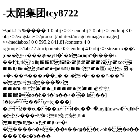
-太阳集团tcy8722
%pdf-1.5 %���� 1 0 obj <>>> endobj 2 0 obj <> endobj 3 0
obj <>/extgstate<>/procset[/pdf/text/imageb/imagec/imagei]
>>/mediabox[ 0 0 595.2 841.8] /contents 4 0
r/group<>/tabs/s/structparents 0>> endobj 4 0 obj <> stream x��\
[o��~7���g9�yff�`�נe4�)�pї"�i���6-
��ߙ]ѣ,rk/ x�ɥ�����7����x��]�ǿ�������?�p��xoc�
���k�}��o�������~||�0b�t}����<*���c匮quy|೿up
m�v��%���p��_�i�s�o�~���#-��㏟
�go=t4(���߫�z|
�����ữ�f3��ǘ���o_������l��n����o(`?
�����i��=nσ�h�4�`n��<�� la��]
[�ioݍz��ty=(cj���j
�c2��ed���nɂ 4�q��ِ۰�myijfmww4qf�v
�v���߃�< �(gp�a�
������zbc���)6o=�/
�����o�w�(��v��qg��tjދoh� �s���
���`0�c�b���