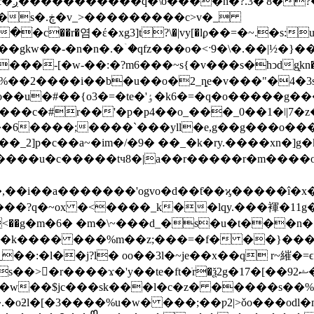
c���
���c>v�_
�염�έ�xg3]t?\�|vy[�lϼ��=�~.�s:u��lfm�~3:
-��:�?m6���~s{�v���s�hͻdg͙kn�9!�r�����'n �g�
�%��2����i��b�u��o�2_ȵe�v���"�4�3s
��g����x�r�.�ni��џ�9�o�����z��-
7���c�#r��'�p�p4��o_���_0��1�ǀ|7�
�����_2]p�c��a~�im�/�9� ��_�k�ry.����xn�
z����u�c�����tч8�|a��r�����r�m����o
��g�m�6� �m�\~���d_�s�u�t���n�[
�>�r����ϫ�'y��te�ft�ֺr�ѯ2g�17�[��9ޝ2�-
ń]�w��$jc���sk���l�c�z� �����s��%p
oƻl�[�3����%u�w� ���;��ƿ2|>ǒo���odl