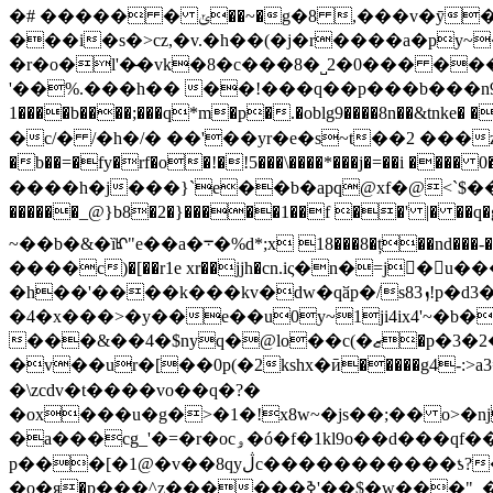
�# ����� � ݵ��~�g�8 ,���v�ȳ� >��k<��s5� ;�ga-��@�-��m8��w�s.��
���i�s�>cz,�v.�h��(�j�r����a�py~
�r�o�l'�̶�vk�8�c���8�˽2�0��� ��
'��%.���h�� ��!���q��p���b���n9ގbo��q�f endstream endobj 30 0 obj <> endobj 38 0 obj <> stream x��[[l�
1����b����;���q*m�p�.�oblg9����8n��&tnke� �!�u�>�>�r �pz���k_"��r����
�c/� /�h�/� ��'��yr�e�s~t��2 ��
�b��=�fy�rf�o�!�!5���\����*���j�=��i ����
����h�j���}`e��b�apq@xf�@<`$��r���
������_@}b8�2�}�����1��f ��' |� ��
~��b�&�ȉᡌ"e��a�܋�%d*;x 18���8�ț��nd���-�lg��fd�2���|��я�:'y4������a&%e�e*��!������0e�2d�b(q��!}eni� � x%�ء
����c)�[��r1e xr��jjh�cn.iς�n�=j󒼔
�h��'����k���kv�dw�qӑp�/s83ܙ!p�d3���ɿ�8(�40$�#�}z��thr�^n�!ld^.��8�.��o1 \r�\�|�%nv�dun�ddl
�4�x���>�y��e��u0y~1ji4ix4'~�
���&��4�$nyq�@lo��c(�ޒ�p�3�2���"(&���� ��2��b#�u8a �!
�v��ur�[��0p(�2kshx�ӣ�����g4-:>a
�\zcdv�t����vo��q�?�
�ox���u�g�>�1�!x8w~�js��;�� o>�ǌ�)v�^x��=��mտ�6�m��g��l�xs
�a���cg_'�=�r�ocۅ�ó�f�1kl9o��d���qf���iq��8yy!�g���s��~��w�^�<1�h!�9���fπ93��\9k��~1���-
p���[�1@�v��8qyڷc�����������ƾ?��� |�[�?�[<}��k~��g�������}���j}.�m�o�4�}�k���$���.���
�o�я�p���^z������ߢ'��$�w���"_�3��3d�3d�3$�ew?�����8b��d��k_�>2ou~�7�4�����:v���d9