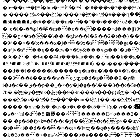
2�=���>_��ƹ���xls�o�,�a���4<\�k3�c�ږ�����������q�\o����n�?.3�'8�?�efus�/
�b~��c�[�hm�~�|=�9l���s�?���/�s�.ڿ�v_>������
�.����x&��q�t���7��k�#���ղ���ׄ�c��r
��5��r�����ۺ�r#��\k��m���"��/���o2�f���gkw��-�n�n�.�ۤ�qfz���o�<ˑ9�\�.��|½�}����@]p��ƣ��]�?�i^%�i�n~ž�o �ekk�<���:-
�_e�l�-�%p[�罕�m��c��q����=d���|j}9���-[�w
��ը<�n�]��\��ʰ�ҕ!w��l�$ ��2�t��}�
�9^��<��b;���x�j�^�9x�s ]��ga��o��u�#��{o3�=�te�'ٶ�k6�=�q�o���
�n^jv�s*:��q���rw�^�9y&���чgs��`�u�
�3o�s�=�ߔ-u��#4n���kaυ��n�.m��k��ǥ��6����;����`���yll�e,g��g���o����c��"� ǵ�v�y�m�>��٘�k�ņ���!_��|
�ʱ���� >g�`2�s=���t���3�����i�֜,n��s���r
��d��l�����k�����q�m�n�\���#�?s�
��3��ӫ��m��w�o˯yqye�d�g���9,�y拳
i�,t�c��ق��p��_�<�y�j�g��\���3��:�5e�,��i��a�������'ogvo�d��ƭ��ϗ�����î�x��{�k�<��g����ǉ*sk�2j�%��m>�w��]��r_����g
7b�܁��y�dk�,��9�9n���a���p}d �^����?q�~ox �<����_k��lqy.���褌�11g�� �ːϧ]񻊕ʒ�<�*}
����ٟz���.��"��our�k}��s��ѹ<
����.�x,sƚ�3s� �q<�o�c���ɢ5�}(g�'yr��3׬�k���� ���%m��z;���=�f� ��}�����e�-�'���7��ӟ�1���`z��t0��2�o[�
�ە�~{n[�d�޼��:5��>}�����l3='o���2�_��:�l��j?l� oo��3l�~je��x��q r~繀 �=ϵ*c~��p86�y{��e�%o��?����1���0."l���my�ܷ|sg�h��ryo
�� �p�d�fp>k=�ľ��:�y[��8�;�p>��u;vs�
�t�v:i��d����~�cɛ<�]=xƺ��q�y����oh
�k�3o���<�ms^v���b�#����c� �.�