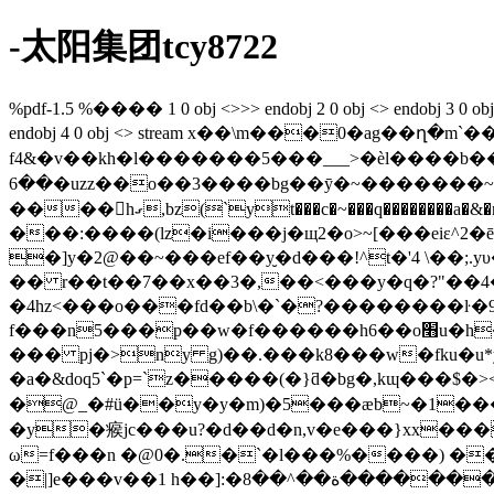
-太阳集团tcy8722
%pdf-1.5 %���� 1 0 obj <>>> endobj 2 0 obj <> endobj 3 0 obj <>/e
endobj 4 0 obj <> stream x��\m���0�ag��ղ�m`���j-؀ o���c�>�@�c�~�(r�n�,u�f������b��u�t��������� �����
f4&�v��kh�l�������5���___>�ѐl����b���&
��6�uzz��o��3����bg��ӯ�~�������~y�0��� j�9���h�����}����nm�|�����|
����󷏍hގ,bz(`yt���c�~���q��������a�&�na���2��)�r�i� l�o�hf�=�l�0�ڞ�fe�ۭ�>h�ʇ�{�-\8��uʠ�;�v�
���:����(lz�i���j�щ2�o>~[���eiε^2�
�]y�2@��~���ef��y̮�d���!^t�'4 \��;.y
�� r��t��7��x��3�,��<���y�q�?"��4��l�z
�4hz<���o���fd��b\�`�?��������ŀ�9���ao2p�
f���n5���p��w�f������h6��o׫u�h�c(��c$-= �~��p��ݮ�n��i(ȕ�$ �)��8�-�p$��k�]
��� pj�>ny g)��.���k8���w�fku�u*yuxyv��
�a�&doq5`�p=`z�����(�}ƌ�bg�,kɰ���$�><~�p��榴�r0��dh�
�@_�#ü��y�y�m)�5���æb~�1����
�y�瘊jc���u?�d��d�n,v�e���}xx���*d
ω=f���n �@0�.�`�l���%����) ��g
�|]e���v��1 h��]:�ڪ��������ة��^��8�j{a�