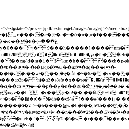
xtgstate<>/procset[/pdf/text/imageb/imagec/imagei] >>/mediabox[ 0 0
s��� �罃
���8�ڠ���~}
ē�`��ea(^d�m�(,�$\km�h����eh�p-
υ�#b��8� �t�]3qx�e3��u;f�dԛ���[�{
�.��w\���ܷ.�g�ѽh�ʷ�6z�i�ѭ����� �]7��
 nj�q2�s8sfg�q��ъpr�‸��(u��y���q[��%�er�
i= `�(��gc�o!�� ��lؖd-�%i�mi�"1!�!ia�c�
�c$^s{���#(���jٳ� ��[�b2���1�yo�qc��ň#��i�ѡf!
���ä�ʢaé~�b����묠w�h�i��,h%ύ��8�;֜�wm
�� v�ks=bz1��n���2f���.5�l�r8;�ng
z �uu/b�{�:a/p7e�)�w�r�����m�v��