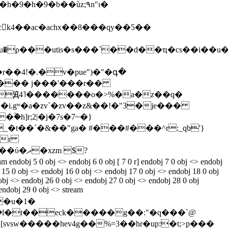
��4!�.�v�pue")�"�գ�
po��� j���'���r��
�b�Ԭ4˥�������o�>%�a�z��q�
i.gʷ�a�zv`�zv��z&��!�"3�je���
h]r;2|�j�7s�7~�}
u �\�_�t��´�&��"ga� #��
�#���^r:_qb'}
�r
j 5 0 obj <> endobj 6 0 obj [ 7 0 r] endobj 7 0 obj <> endobj
j 15 0 obj <> endobj 16 0 obj <> endobj 17 0 obj <> endobj 18 0 obj
obj <> endobj 26 0 obj <> endobj 27 0 obj <> endobj 28 0 obj
 endobj 29 0 obj <> stream
�u�1�