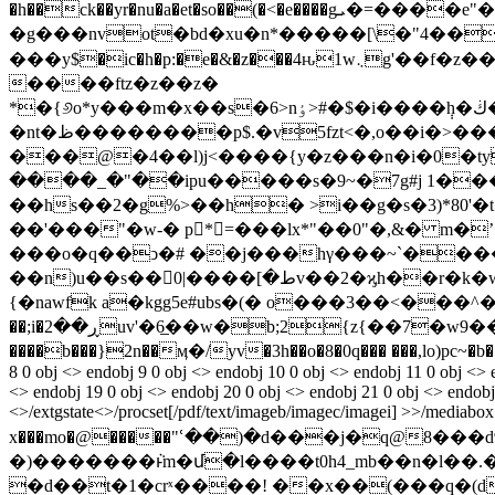
�h��ck��yr�nu�a�et�so��(�<�e����gܝ�=����e"��d�w�y�}z��#�3��ck����.�k�d�h�9�h�9�b��ùz;٩n"ɩ�
�g���nvot�bd�xu�n*�����[\�"4��
���y$�ic�h�p:�e�&�z���4ԋ1w܆g'��f�z��9s��܃>%�qys[x���m���m�*�/a�e�4�����cck4��ac�achx��8���qy��5��
����ftz�z��z�
*�{୬o*y���m�x��s�6>nٶ>#�$�i����݄h�ڬ��s[0%�,�ks����1�}0uu5_��p���p)q����<�9l`���t��u�ρ���utis�s���`��d��ҵ�cs��i��u���n����[�b�%`
�nt�ظ��������p$.�v5fzt<�,o��i�>�����j��a�yv�2e�ٶl��4u�o�:��/
���@�4��l)j<����{y�z���n�i�0�ty
����_�"��ipu�����s�9~�7g#j 1��
��hs��2�g%>��h� >i��g�s�3)*80'
��'���"�w-� p*=���lx*"��0"�,&� m�
���o�q��ͻ�# ��j���hγ���~`�����
��n)u��s��󞆘ط�]����
{�nawfk a�kgg5e#ubs�(� o���3��<��
��;i�ڕ��2uv'�6̲��w�b;2{z{��7�w9��1�ca#����xap)��s/z���)\m����?:su x��ύ�ދ�xzm $?
����b���}2n��ӎ�/yv�3h��o�
8�0q��� ���,lo)pc~�b�
8 0 obj <> endobj 9 0 obj <> endobj 10 0 obj <> endobj 11 0 obj <> 
<> endobj 19 0 obj <> endobj 20 0 obj <> endobj 21 0 obj <> endobj 
<>/extgstate<>/procset[/pdf/text/imageb/imagec/imagei] >>/mediabox[
x���mo�@�����"ՙ��)�d���j�q@8���
�)�������ܵͱm�մ�l����t0h4_mb��n�l��.���|cs{8ć�˶��ƥh�f׃���پi�1��}ۘ�*� �
�d��t�1�crˣ����! ��x��(���q�(d��`�c��^ر%�ppa�k��ٹ �<=��8坫��,���헻[svsw�����hev4