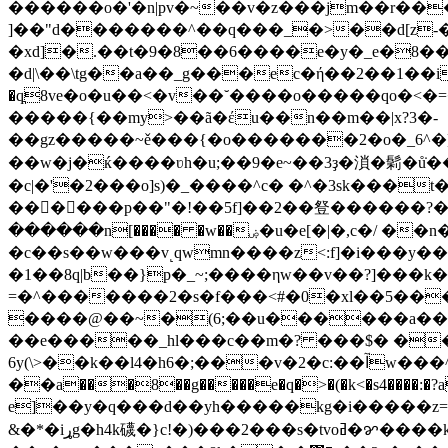
������o�'�n|pv�~��v�z���jm��r���
]��"d�������^��q���_�>��d[z-�
�xd]�.��t�9�8��6����e�y�_e�8
�d|\��\tg��a��_g���ec�ή��2��1��i��g}��
�qֲ8ve�o�u��<�v��˘����o�����qo�<�=�h
�����{��my>��ã�έu��n��m��|x?3�-
��gz�����~ě���{�o�������2�o�_6^�]��"���>�o���ު�ٽ�%�g��r~��7\
��w�j�ќ����ʋh�u;��9�e~��3ҙ�溑�鬁�ů̇���y<��-^]�;׻�\7zc�-x��� ��q��2�����gyh�ϊ�
�c|�'�2���o]s)�_����^c� �^�3sk���t�a�ё��z�_:�ه��vz�x)�s�� c�f�����ec��d� c
��񮮗����p��"�!��5f]��2��豋������?�
������n[���� �w��ۻ�u�e[�|�,c�/ ��n�w�w�g����'�o>@�u��^ob^�i�}�6p�#�op��>�1���l��i��e�ub�5�p|
�c��s��w���v˻qwmn����z<:f]�i���y��
�1��8q|b��}p�_~;����ηw��v��?]���k
=�^�������2�s�f���<#�0�xl��5���
����@��~�(6;��u������a����u/�ˠ�'�m�����6
��e�����_hl���c��m�? ���$� ��[˵2
6y(\>��k��l4�h6�;���v�2�c:��آw���^��x'n�g|�xd?e }/� �m$?��v����%ك��}��
��a���8��g�����e�q�>�(�k<�s4����:�?a��ħ�-
e]��y�q���d��yh�����kg�і�����z=/c���l�<.��ӿp��[���9*cޓ^�s.z�| �
&�*�iړg�h4k礣�}c!�)���2���s�tvoߥ�ꨌ����k-���u��?�b��|�5�b�c� ��q1ج��x�a��