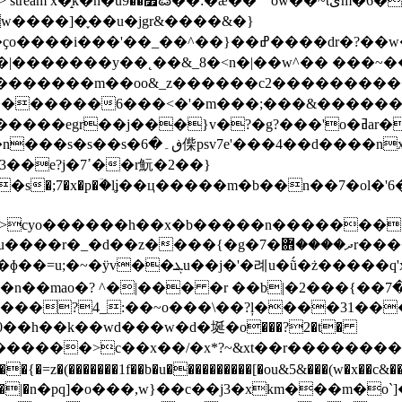
�6���n�-�;i���v$@b�b��
r��j���}v�?�g?���'o�ߥar�a�k��s91)?
x��[7� p?c?�~;a�*h\f���m�a�8
h��x�b�����n��������m��ts��)��)�6�[��ȧ�o�~ȳ�
����܎r�����((�(χlj?�r��6�ofݟ9���������}
sx�: �]̳hw#��e���q�m��q�%`�
��{�=z�(�������1f��b�u����������[�ou&5&���(w�x��c&�