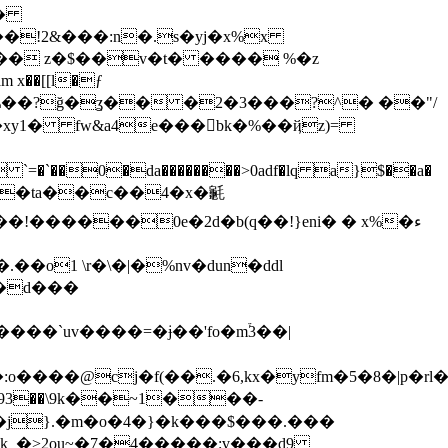
��!2&���:n�.s�yj�x%x
 �� z�$��v�t� ���� %�z
�xy1� fw&a4e���bk�%��ҋz)=
`��0�da��������>0adf�lq a}$��a�
��>���ta��c��4�x�䶰
��d���
�����`uv����=�ɉ��'fo�m֒3��|