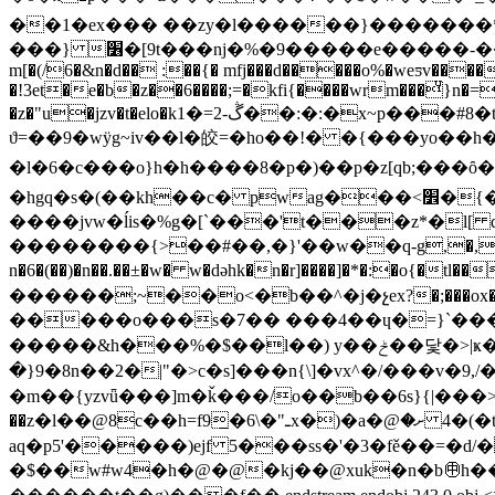
��1�ex��� ��zy�l������}�������*aie/�܊�%���1t*:�zv{��3w����-���5���7��l��j
���} ׶�[9t���ǌ�%�9�����e�����-��һ�_ۺ�r��|�4zp �o֎�q/ ��|�^����x��x���)���goi]<���v�jr �96��c�&�dldɘƞgd�#2��\���p�c�
m[�(/6�&n�d�� :��{� mfj���d�����o%�weƽv����
�!3et�e�b�z��6����;=�kfi{����wrm���ͧ}n�=
�z�"u�jzv�t�elo�kڴ-2=�1��:�:�x~p���#8�t] ee�2�z)�&h�2�7�b;�9s3�����m'�ɤn� f���l��*۹ɴ �2�";�9s��~���ڳ�޽��5m
ϑ=��9�wӱg~iv��l�皎=؜�ho��!� �{
�l�6�c���o}h�h����8�p�)��p�z[qb;�
�hgq�s�(��kh��c� pwag���<׾�{�s�h(���%�v��]��rtw}g���]7i9 a��!t�$��l����*�]?
����jvw�ĺis�%g�[`���'t���z*�l[
��������{>��#��,�}'��ԝ��q-g,�,�b�ka
n�6�(��)�n��.��±�w� w�dǝhk�n�r]����]�*�:�o{�tl��mv��d߃����w6۷�^�ѹ����3��~cp��m5�xaʝ
������;~��o<�b��^�j�չex?�;���ox�"^�4�
�����o���s�7�� ���4��ɥ�=}`�����}�3�֪�4#c7e 
�����&h���%�
�}9�8n��2�|"�>c�s]���n{\]�vx^�/���v�9,/���
�m��{yzvǖ���]m�ǩ���/o��b��6s}{|�
��>
��z�l��@8c��h=f9̲�ـ"�\6x�)�a�@ށ� )�4�t� ca��v�=�8- 6o�u�\��=#r�l��)q��{'i�����;v���ittפ.�ak嘜
aq�p5'�����)ejf 5���ss�'�3�fě��=�
�$��w#w4�h�@�@�kj��@xuk�n�b㊥h�