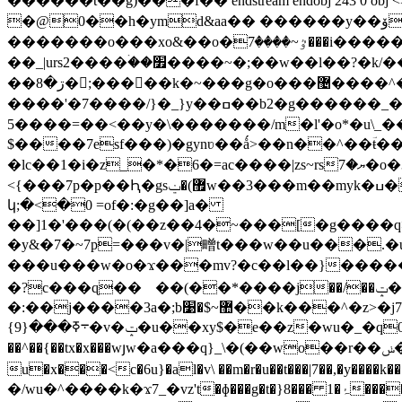
������t��g)���f�� endstream endobj 243 0 obj <> stream x�̝k�n�u׿��9߷��:�ǽ��龷ow��~tێm�6��
�@0��h�ymd&aa�� ������y��ۆw����]�֪��u�jgr&����&�}
�������o���xo&��o�ٷ~����7���i�����ҫo����i���'��_��^��}��ߝ����dr�?��w���'~�/��i���ڴ_|
��_|urs2����ۛ��׿����~�;��w��l��?�k/��|�������y��˛��&_8�<n�|��w^�� ���~����� �|�_}
��ڗ�8�;�����k�~���g�o���޴����^�������m��oo&_z������c2���������������o7��[|�~�k��o���������˛�?
����'�7����/}�_}y��ߛ��b2�g������_�������6���<�'�m���;���&������lf���{kͫ?
5����=��<��y�\�������/m�l'�o*�u\_������eg
$����7esf���)�gynʋ��ǻ>��n��^��ؔŧ��n���s�s��s�ڧ۔�6偨psv7e'���4��d����nx��h#
�lc��1�i�z_�*�6�=ac����|zs~rsޔ�7�o�3��e?j�7ߴ��r魭�2��}
<{���7p�p��Ԧ�gs޿)�ݔw��3���m��myk�ߎ��s�;7�x�p�ؔ�lʝ��ц�����m�b��n��7�ol�'6�c���m�d���hs�~ds>u�������|
կ;�<�0 =of�:�g��]a�
��]1�'���(�(��z��4�~���[�g����q>cyo������
�y&�7�~7p=���v�|㽪t���w��u���.�u����r�_�d��z����{�g�7�ދ
���u���w�o�ϫ���mv?�c��l��}�����ɸ��=u;�~�ÿv��ܔu��j�'�례u�ṹ�ż�����q'x
�?c���ɋ��ᅠ��(��*����j��/��ݓ��n��mao�? ^�|��� �r ��b|�2���{��ڷ���7�ka��w�?^�{(����ӂg/
�:��j����3a�;b޺~$�׹��k���^�z>�j7���?4_:��~o���\��?ļ����31���y�~
{܋ߧ���{9�v�ݓ�u��xy$�e��z�wu�_�q0��h��k��wd���w�d�埏�o���?2�t�
��^��{��tx�x���wյw�a���q}_\�(��wo��r��ݭ������>c��x��/�x*?~&xt��r��������k(������9����υ�� �
u�x���<c�6u}�al�v\ ��m�r�u��t���|7��,�y����k��
�/wu�^����k�ϫ7_�vz't�ɸ���g�t�}8��� 1�ۂ����|�n�pq]�o���,w}��c��j3�xkm���m�o`]�m�5���n|