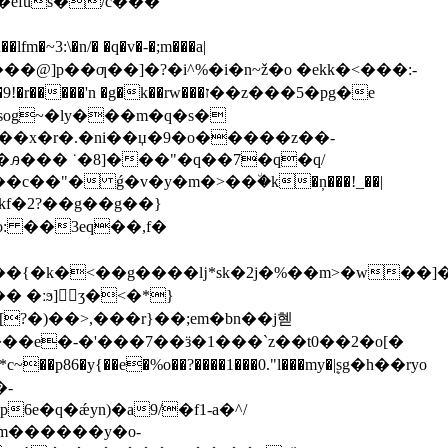
\�n/� �q�v�-�;m���a|
k��rw���ז��z���5�pg�e
og~�ly���m
�q�s�
z�ꭿ��� ˙�8]���"�q��7�q�q/
]g�kf�2?��g��g��}
: ��3eq��,f�
?�)��>,���r}��;em�bn��j혣
6e�q�ǽyn)�a
9/�f1-a�^/
�m������y�o-