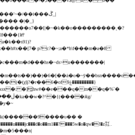
�bsn����o�����ئ�qj�a��xs�.m�w���my.��x��z���
������u����jc���d�o��m1��?���5w�o�qw�!�z㌟۔