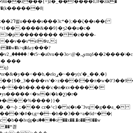
�s��(
^t1��.����&��9}�ʒ2��u�c�
w�k>q�dޏy���?
�� ���
 q}
h��=��h��.���\c�n�xv�����!
2��c��%����}}�
�g��a_�