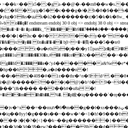
�( �$l�;q/g�5��c���g�/�,h�8�$��s
�ykg�ʖ\&s�աk�ù2��������z|�5�k�k�8w_
ƒ
b9��ݙ����=��4��ٙ��7��?ğ�ʓ�� �2�3���?^� ��"/
�z��!�{�hc� �#� /!��cy��"{�
 0�'�&�rc�y�� 0n�u�'�-�� b̧0>=�~�衟���5��te0
|2 c�a�e0zz�j��|�y1pax]e�p�#�0 `=�
q�gd:���1u�!1l��r��30�n,#�� #��ce��ϩc��4
�u���hp��b�,a�d����n �!
b�r�@/�����?���)�@)�h^f�9�~d
3=�ii��m��h�h��, %�. �p睃�iq�����`�ɱ�
���zټ�:o����@cj�f(��.�6,kx�yfm�5�8�|p�rl��le�&w�������{�/