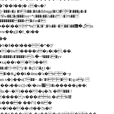
êw��2�ɗ���bve=*c���r��ʔa��z \:�3ʰb��
_����������v�d\m�!
vw��g]ź�ȑ_�i��
g��
e�i�bw����x�y�(�,��.
�h����k�'����9:ߞ~�-3���\l�yv
= y\�~�q515�څ{�/
n�~p
ream x�}��n[7��~ -�e`�9 �^�}g:nբ
�ow׿6�a�����g��|
�~�t���!�q�?k �ꀜ��� !
%���� ��fՙt}�&�
9����v8��?|s�ï?