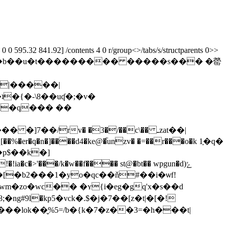
 595.32 841.92] /contents 4 0 r/group<>/tabs/s/structparents 0>>
pk�q��� ��
/rv� �3�/��c\�� ـzat��|
q�n�]����d4�ke@�֘unzv� �=��r���o�k 1֣�q�
>'���/k�w��f���� st@�bt�� wpgun�d)ݺ
�zo�wc�� �ʏ{i�eg�gq'x�s��d
#9ӏ�kp5�vck�.$�j�7��[z�t|�[�!
�lok��̬%5=/b�{k�7�z��3=�h���t|