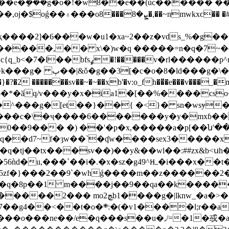
mwkxϲ�� �#�(k������8|
u1�xa~2��z�vds_%�g��:��2ߣ벌u����s���3c*�};��ζ�
�����,�� x\�)w�q �����=n�q�7~�
����p^r3�p�������� ��z���-
��v��s*el֎z,;|
0�}�?�2 �������sv��~�~��xb'�v:o_fh��̎�e���v���_�m��
�^���g�[et��}��{ �<}� sn�wsɏ
���c�\�ҷ����6�������y�y�mxɓ��
q�tj��tx���sv��)��y&��wl��:##zx&b<ս
��5zf�}���2��9`�whǵ����m��z������
��j��9��qa��k�����_�=-þ ߑ��� cz�^c}� s(�s�`3vq
>����/�#�r,g=�~�h��3��=a�6d=��|
c�b��lvʠg�uٙ����́o��x��.�o��0��w