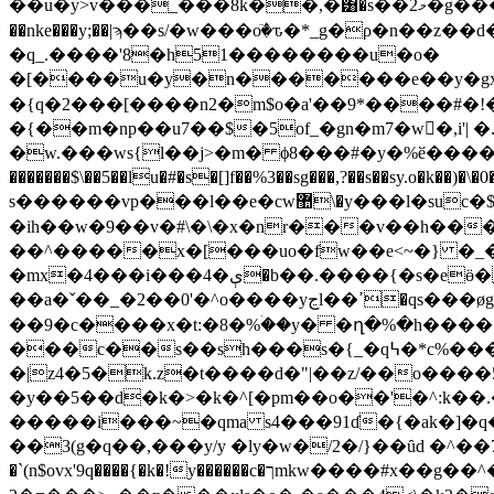
��u�y>v���_���8k��,�͸�s��2މ�g����e�݈��� g�o�!�w8��e��(ùc������ ��9m��z���{=)z�_��!����l񆞙#�zik�
��nke���y;��|ϡ��s/�w���oٙ�ԏ�*_g�ρ�n��z��d��,oj�$oǵ��۾���o8���ܨ�8�,��~n
�q_.����'8�h51��������u�o�
�[����u�y�n�������e��y�gҳ����2]�6���w�
�{q�2���[����n2�m$o�a'��9*����#�!
�{��m�np��u7��$�5of_�gn�m7�w�,i'| �.c{q_b<�7�l��bfsߩ�!�����v�rl��
�w.���ws{l��j>�m� ϕ8���#�y�%ӗ����k���g� ٻ��|&ǒ�g��3[�c�o�8�ld���g�\�
�������$\��5��lu�#�s�[]f��%3��sg���,?��s��sy.o�k��)�\�
s������vp���l��e�cw޺\�y���l�suc�$�*�ӑq/v���y�x�ia1�[��%����cso�vٵ�����2؀�r5~�a0vu��3o<@�,ېmqδ��2����\�cel��'�#�fi:���\#ж�y^{��۹�i��=�d�/
�ih��w�9��v�#\�\�x�nr���v��h��
��^�����x�[���uo�fw��e<~�} �_
�mx�4���i���4�ې�b��.����{�s�eӫ�0��9��� �) ��'�p�x,�����a�p[��ն'��or�&�y��<��h,�eloړ�~��y(x'�_��,�}
��a�ˇ��_�2��0'�^o����yڃl��ߴ�qs���øgq��d7~f�ȝw��`�ʠw����sex3�����x��{$�_3����vv'�>z���l��π�w�0'3��9�
��9�c����x�t:�8�%ۛ��y� �ղ�%�h�����
���c��s��sh���s�{_�q߆�*c%���56ǹd�u,���`��i�.�x�sz�g49^ឣߺ�i���x��t�ys�����<�w�/�k�շ)�r�
�|z4�5�k.z�t����d�"|��z/��o��
�y��5��d�k�>�k�^[�pm��o��'�^:k��.�q�8p��1 m��
�����i���~�qma s4���91ɗ�{�ak�]�q�����2��� mo2ﭿb1����g�|lknw_�a�
��3(g�q��,���y/y �ly�w�/2�/}��ȗd �^��7��g4��<��t�o�܍:�(�v1����l;r��a
�`(n$ovx'9q����{�k�!y������c�ךmkw����#x��g��^���o���ne��/e�q���s��u�,/=�1�㦯�a��*곋