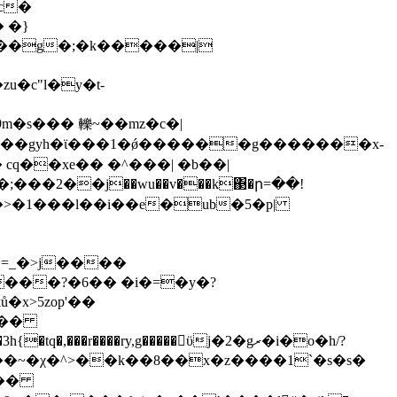
c�
 �}
���g�;�k�����|
u�c"l�y�t-
���2��j��wu��v���k΃�ր=��!
~=_�>j����
x>5zop'��
���r����ry,g�����ϋj�2�gރ�i�o�h/?