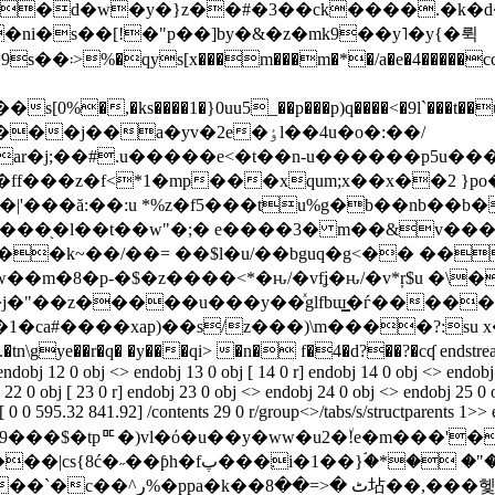
�ni�s��[!�"p��]by�&�z�mk9��y˥�y{�뤽
ar�j;��#.u�����e<�t��n-u������p5u���r
�ff���z�f<*1�mp���xqum;x��x��2 }
�t�|'���ă:��:u *%z�f5���tu%g�b��nb�
ʼ���֖�l��t��w"�;� e����3� m��&v����
k~��/��= ��$l�u/��bguq�g<�� ���ؓ�
|0v��2�ϗh��r�k�w��m�8�p-�$�z����<*�ԋ/�vfʝ�ԋ/�v*ŗ$
�^�j�"��z�����u���y��ͯglfbɯ͇�ѓ����
.�tn\gye��r�q� �y���qi> �n� f�4�d?��?�cʠ endstream endob
endobj 12 0 obj <> endobj 13 0 obj [ 14 0 r] endobj 14 0 obj <> endob
22 0 obj [ 23 0 r] endobj 23 0 obj <> endobj 24 0 obj <> endobj 25 0 
 0 0 595.32 841.92] /contents 29 0 r/group<>/tabs/s/structparents 1>>
d9���$�tpꥰ�)vl�ό�u��y�ww�u2�٘!e�m���'�
"�l�t��eck�����g��:"�q���`@
g��%=3��hr�up:�t;>p���