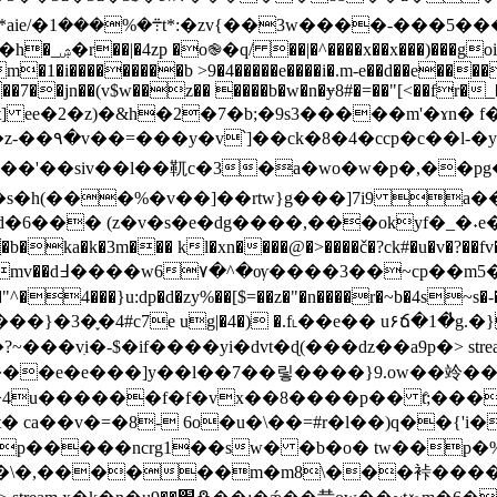
� c�x�?
m�1�i���������b >9�4�����e����i�.m-e��d��e����
��7��jn��(v$w��z�� ����b�w�n�ɏ8#�=��"[<��fr�
���yo��h�z-��۹�v��=���y�v՝]��ck�
8�4�ccp�c��l-�y
��ȏ���'��siv��l��靰c�3�a�wo�w�p�,��p
 d�6��� (z�v�s�e�dg����,���okyf�_�˖
�k�3m��� kl�xn����@�>����č�?ck#�u�v�?��fv
��v��ݴi��
��}u:dp�d�zy%��[$=��z�"�n����r�~b�4s~s�-��z�
ug|�4�) �.f˪��e�� u۶ճ�1�̓g.�}�i�&ߩ|��k�4mu�'a�
$��l��) y��ݲ��닻�>|ҝ�?~���vִi�-$�if����yi�dvt�ɖ(���dz��a9p�
> st
e�e���]y��l��7��맇����}9.ow��竛����s��xx]}ʛ�/
4u������f�f�vx��8����p�� t̊;���ta:
d/�p�����ncrg1��sw� �b�o� tw��p�
�\�,������m�m8\���裃����i�