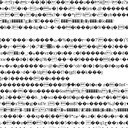
~}y�sc=��]�]������u��4(ǰ~\�z?)
o�s?�τ�<}e�w�}��o~��[ex�,@������
��� �y�g��x?�>��*ƹ ^h z�v �yb��
���7g;�e?��ٕ��f ������[�y�y���o�6o���/
�3�\��4q|�x2~�^���t���pl�9/��q�]l�z
��c��)`9m�s��� 轢~��mz�c�|
��1�ǿ������g�������x-
q��xe�� �^���| �b��|
xw���d�{�[�q?&� \��=��9�����ή��<��;
�a���>d�^�!dp���f?�(gf{��k���j
�[e�1�����f|��u����
������������ū9ީ��t� �l�e� z��0n¢
oeѱt(.�����hs y�ݲe����?�6�� �i�=�y�?
�����h _h�wz���b0͗�ge���ʏ�o*�k� �ků�
![�� �(i78�t��w�����{\�5��c���ɖ�o��u?y�����3h{�tq�,
d�a�s=�;��~�χ�^>��k��8��x�z����1`�s�s�