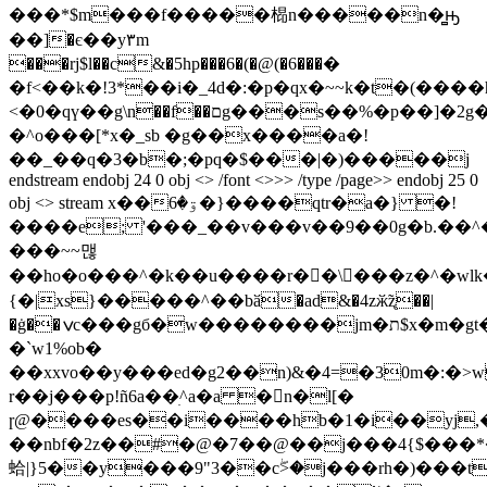
���*$m���f�����㭿n�����n�̻ԣ
��]�є��y٣m
���rj$l��c&�5hp���6�(�@(�6���؜�
�f<��k�!3*��i�_4d�:�p�qx�~~k�t�(����
<�0�qү��g\n��f��םg���s��%�p��]�2g���g`�k��g�����c�(�ȝ�@���>�z�a�g�vi�5��#`l�t��j�('|
�^o���[*x�_sb �g��x����а�!
��_��q�3�b�;�pq�$���|�)�����j
endstream endobj 24 0 obj <> /font <>>> /type /page>> endobj 25 0
obj <> stream x��ۊ�6�}����qtr�a�} �!
����e; '���_��v���v��9��0g�b.��^
���~~맪
��ho�o���^�k��u����r��\���z�^�wlk
{�|xs}�����^��bӑ�ad&�4zӂ̃ʐ��|
�ġ��ݍc���gб�w��������jm�ת$x�m�gt���2p�}k0���*�?
�`w1%ob�
��xxvo��y���ed�g2��n)&�4=�30m�:�>w
r��j���p!ñ6a��ׅ^a�a �𠚤n�l[�
ɼ@����es��i����hb�1�i��yj,�h2
��nbf�2z��#�@�7��@��j���4{$���*
蛤|}5��y���9"3��cۖ>�j���rh�)���t