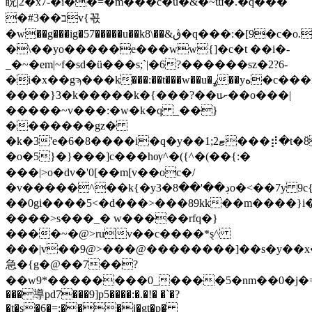
眖|2�x7-�i��=�m���c�u�&�~ɯ�.�q���
�#ב��3v{꼯
�w��g���ig�57�����u��k8\��&ڨ�q���:�[9�c�o.�p~ܫzz;��<�n��
�\��yo�����e���ww{]�c�t ��i�-
_�~�em|~f�sd�ü���s;`|�6?������sz�2?6-
�i�x��gϡ���k���:��t���w��u�ߩ��yە�c���m�
����}3�k�����k�{���?��uށ��o���|
�����~v���:�w�k�q _��}
�������gz�
�k�3'e�6�8����i�q�y��1;ޓ2���⡾�t�߳8�a�~#x�]*]�l����7��[�m1�\|s?}
�o�5}�}���]c���hѹ^�({^�(��{:�
���|>o�dv�'0[��m[v��oc�/
�v�����^��k{�y3�ڊ��'��8o�<��7y 9c{�'�|
��0gi����5<�d���>���89kk��m����}i�
����>s���_� w�����rfq�}
����~�@>ruv��c����*ȿ^
���|v��9@>���@��������]��s�y��x
急�{g�@��7��?
��w9*��������0_����5�nm��0�j�=��
���導pd7���9]p5����:�.�!� �`�?
�t�s�6�=;���j�gt�p�