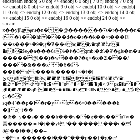
endstream endobj 5 0 obj <> endobj 6 0 obj [ 7 0 r] endobj 7 0 obj
<> endobj 8 0 obj <> endobj 9 0 obj <> endobj 10 0 obj <> endobj
11 0 obj <> endobj 12 0 obj <> endobj 13 0 obj <> endobj 14 0 obj
<> endobj 15 0 obj <> endobj 16 0 obj <> endobj 24 0 obj <>
stream
x��y]l\gφru�n� �@������7s�r����n���
(�}��hh���d�o�r��k��>t���囝
��z��ܻ�>�ܿ9�;ߜ�ݙ��e bq���y�rq�3�ؖc,n�!
�a��$ԡ�a���6a%�i\�3qmb;�;h\�9'�gls�
�����@l��)�w���?�q<�x�2l� ��/
����&���x�6�l-
��]j�ҵe���#n����i <�l�|
ئxa��f(�b8w,����!�"b��� ����"4ð�k"d�t-
�h2�[\dt�c�<�"n"����`�p�>.9pz��a��'
g��)��2����8q�s���~�r���a�3p�<�&�3�/u�_c�
ҁ1�5?
sq�4`��p�]�r�y>c�6=0�����h
�ljz(=)��
�t6�=y��s�'�t��h���v��g��v�� n7w�
쬼�����nuf�j��yb!�� �������d�
ô@��i��,j��--
~�m_������i�ֶ��"���p��{�g�e?