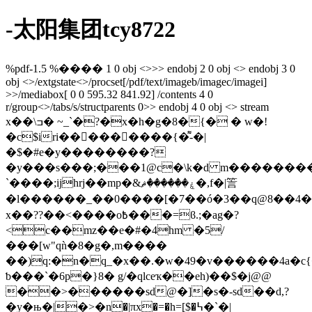
-太阳集团tcy8722
%pdf-1.5 %���� 1 0 obj <>>> endobj 2 0 obj <> endobj 3 0
obj <>/extgstate<>/procset[/pdf/text/imageb/imagec/imagei]
>>/mediabox[ 0 0 595.32 841.92] /contents 4 0
r/group<>/tabs/s/structparents 0>> endobj 4 0 obj <> stream
x��\ߏ� ~_`�?�x�h�g�8�{� � w�!
�c$iri���������{�͌-�|
�$�#e�y��������?
�y���s���;���1@c�\k�d m�����
`����;ijhrj��mp�&ۼ������ޘ�,f�|䇾
�l������_��0����[�7��ó�3��q@8��4��
x��??��<����o߿���=ϐ.;�ag�?
<c��mz��e�#�4hm �5/
���
[w"qǹ�8�g�,m����
��)q:�n�q
_�x��.�w�49�v������4a�c{�
ƅ���`�6p�}8� g/�qlceҡ��eh)��$�j@@
��>������sd@�]�s�-sd��d,?
�y�њ�|�>�n�|πx�=�h=[$�߆�`�|