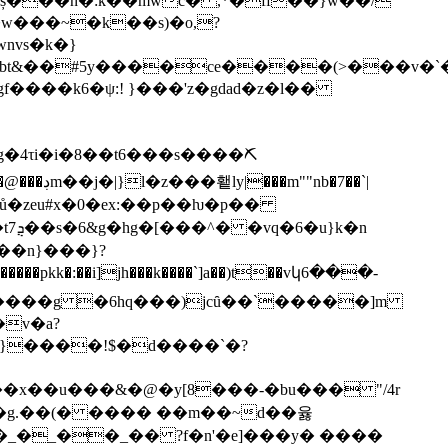
ș���n�:k��mwc� ,*�ff��}w��/
nvs�k�}
�bt&��#5y����ce����(>���v�
�4τi�i�8��t6���s����⛏
|���m""nb�7��`|
�ů�zeu#x�0�ex:��p��ƕ�p��
��n}���}?
kk�:��i]jh���k����`]a��)t��vկ6���-
@{����g �6hq���)jcȗ��`�����]m
 }����!$�d����`�?
_�_��_�� ?f�n'�e]���y� ����