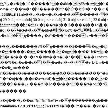
�,�,77�n��t��6z� ��мb��or�z�w�c�z���t��
bj 29 0 obj <> endobj 30 0 obj <> endobj 31 0 obj <> endobj 32 0
*e�@���$��x� �ljb� �t0d% �xym��
s�xh
�q����gt�#*���0k���ӫ }:>���l�
�����v�;r�����#�ng;��z0�=h�ge�
~�a?s�.khy��rr�}�ȇ�f� ���l endstream endobj 105 0
�uԪu\��%�(n�n��z�[�j�u�e!�=�7'\�s{k{w��
�o�͚_ruc���
�z�rt�x��e�e�������5��&��ok�m�����"�݁u5
�c�vy>�"�k��<�-b͠0'
�����ʼ��
�h��h��h��h��h��h��h��h��h��/n�8ǿfjy��l9�n<:�������z{�����~�x��ٽ|po
���wv���n��w�\q]�[v�t��e ̟7w���ғy3�3��8m���'l�x