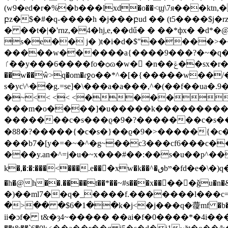
(w9�ed�r�%�b���lхd�o��<ϣ\7я���ktn
բz�$�#�q-����h �j���բud �� (t5����$j�r
� ��t�|�'rnz,�4�hj,e,��dű� � ��*фx� �d*
s�e�� j� )t�i�d�$"��
���>�
�����w������a{����9���?�~�q��
��ܶٵy���6����fo�ѻɷ�w� �n��ݝ��sx�r�w�o����#�#ҡ������|lwx��c���#���}w���]�hx?5>vx�[{z�� �������g���v_��v_k}��40t��k���/
��w��ŵ>q�om�ɾջo��*^�[�{�����w��/��v/�u/�-ݽķ�x�o!� ������[<�7g�l_eq
s�yc\^��g.=se]�\���a�a���,^�(��f��ua�.9
�~<< << <����
���m�o����]�u�����k���������
�������c�s���ϱ�9�?�������c�s�����
�88�?�����{�c�s�}��ϱ�9�>�����{�c�����x�����2׬f�t-cg.
���b7�[y�=�~�^�g~��c3���cf6���c
���y.an�^=j�u�~x���#��:��s�u��p^��~��~�"�;i�s�����=rב[��%
k�,�:�:
���<���.e���ٕxw�k��^�ٯbײ�fd�e�\�)q�{����dw�{�� `�hd��kc؆1؄n��b�ξ�:}}��t=�[��xg����ad�|
�h�@h��.����t��*��~#s���x���ُ��ǧu�n�&u���ۯ��ݥ�od?a7a.n
�)��ml7��q�_����f.�������l���c=��
�>�� �$6�1��k�j<�j���q�蘉mf �b��!����
ii�ɔf� t&�ȝ4~����� ��ai�f�0����*�4i���<׽�� ݢ�f�tό�� c%�9�epf��i9�