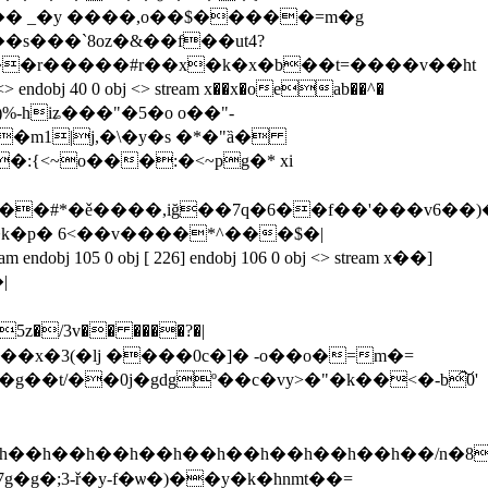
����<��r�����#r��x�k�x�b��t=����v��ht
 obj <> endobj 40 0 obj <> stream x��x�oeab��^�
�m1|j,�\�y�s �*�"ȁ�
:{<~o���:�<~pg�* xi
k�p� 6<��v����*^���$�|
 obj [ 226] endobj 106 0 obj <> stream x��]
|
z�/3v�� ����?�|
t8� /7g�g�;3-ř�y-f�ѡ�)��y�k�hnmt��=