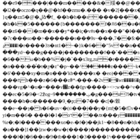
��e9����|���m�����&�绥��@�
�l2��oczo�q��@�hf��zmu�.��� �v�2[���
}q��zn5�@�ڸձ�f_ ��h�h��s�������ٸb����lz4��ے�e��ܕ� o���ew�6�m�b���ݢ m)߂t>ŭ�fc<`�� vcױ!�&ҟ����
�h�k�5������{b�������f�ꐦ6��a�6��
��z6��i�m��x��y*��iҫ�v#s��x���"�l�����f�df��
�7c���so��>������s��ܹ�9s~���,7��$:��
ڍ���l�r����3ƽ�nt1�~�}k�6��"5v'��n�� /[������������{٬�|
���yd~���g����j��������ϯ��`���s��9��{�ײ��\g~>m~n4?_3?���;zg���i���n�t����
�6��ω�b��%�j�`��x3rg,zu�r����
�n���:��֡�t�ƺ�z"�p~��^ٖ������z���
�6'����xy�m�n���'kb����x� �eo)��� ����r
���ԥh���z�6���zꎟ*-���-�2v��wr����6�pj�q�ej��
���vg�^�u�=���v׌z��fgv����><>:w��^v��h�gk� �o����gܹ�%�r�93�)��ٻ�cv�.:[z�cm�=ew�
��ec�5�9�<2߶og~ݔ�������9�g���u?l�tv�lq��y�9��<�3i�����\l>[f�7��)h�&c&�l�2��bz��c�yή��v� mց� �f��?
����h�o������9˛�p;i�7�� �c[�/榖
��e~��ȝ� h�6�uv<�(s\���j��y�{mϯ̮�5�fv
yi�m��6� ���l�1�oד�'��ԕ���y�������g�ѷ ��sռ��mv�dz8��p��x[;��=��[~���)靎�l�?�o�fh�smf��[f��fk����ޓ 7
%r�;�l����ͨ���xϭ�e-�f�)��jk1~�8��n�b|k�4㘭��{x 
�a���]1��]zw�s�w�(����)����������|
���l�]�6��o�9�tb���1�3����1ϟ����