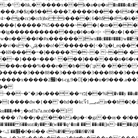
,�:;�^ :�hk,�����x��k�a�ψ�o�n���o�
z���,#�$zj�$��-���7,����0��� �64�\�͍
�@4>�rg�cc)�ccb)bor����| 6�h$�#a�k
���{�����?%5�����~��{�m����
ig������������g�ǁ�o�>|> <
�z�{���ٺ�y�b�v^����򝹻�w
�� �g�����:�h���h
��lś9��
��=�]�����?�~� ~�� �x
�=�}���=���^ ���]������n�6�v
���e���%���e��b��|`;p� ��� �
��3�� �88��3�� �88��3�� �88��3�� �8
9�[ً�)��u�9���.a��7x-�
���
l[�v��y ��u���02kykf-z�e ��gn �p�h��w
єd�� }
�ʾɾ7n��y�g��ba�p�<�gz��ѹ� �f���~�
 6��sozi�y���(w��ˀ�q^�m� �� ��o��|]ʜ>��
ʕ9�