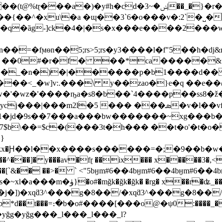
�cd�ݾ�~3|��_�}�r����b�2� ��<���1c�����k(�c
��{��^�xu\�a �ɰ��3`6�o���v�:2`�˽
�q�ȁg
-]ck�4�|�s�x���e����2���w
n��=�fϻѳn��5;rs>5;rs�y3����l�f"5��h�d
|/���<_�w]v:.���\ y��zao�}e�q ��e
\�x�����i�n�v������� ݠ;�'�w�'�wz�'����ҧa�s8�b��`4����p�
� ���ܣ�v�l��vfi�{��}��=�܇<�w�}�����?
jd�9s��7���a���bw�������~xg���b��~ 
}
��]� y���av�fɽ ��ix��� x�����3�,<�
ʓ{n���[`&�� ��>� ` <"5bӈm#6��4bӈm#6��4bӈm#6
ү\��k�r�w���8�ou8�mdp#�h?
yğg�yğg���_l���_l���_l?