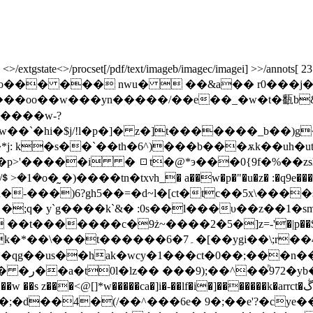
xtgstate<>/procset[/pdf/text/imageb/imagec/imagei] >>/annots[ 23 0 
 obj <> stream x��zko��� ��� nwu�  ��&a�
yn�����/��e��_�w�t�㽃b&�rc� ʀŗ����x���
����w-?
�`�hi�$j/!l�p�]� z�]t�������_b��)g
h�6^)���b���ѫk��uh�ut׷/�9q�v���x��x�wo�i�^k�� ����
�j0v2��p>'�����i � ⚀t�@*э���0{9f�%�
�o�̰ �)����tn�txνh_� a��w�p�"�u�z� :�q9e���g�d
-���)6?gh5��=�d~ӏ�[ct�tc��5x\����s
�;q� y`g����k`&� :0s��l���υ��z��1�sm
�t�������c�9ż~����2�5�]z=-'�|p��$�ps�
����۔7�6�[��ygi��\;r��4ai.@�
��qg��us��hak�wcy�1���ct�0��;���n��
�hv�՜��}
w�����ca�]i�-��lf�i�]�������k�arrct�ڴi�$�9݈)�l#�!^hsq��*m���{� �d!��