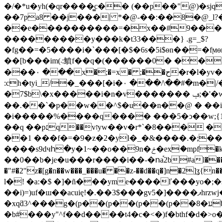
�/�*u�yh(�qr����̳c
�� (��p��"@)�sjq��(t@%tɽ���a�)�y#h
��7pa8 ��j���| *�@-��:��8�@_l?
��e����������=�x��#9���
���������y���k�t33���} .g=_$?
�fg��=�5����i�`���[�$�6s�5i$ѳn��=�fϻѳ
��[b���im(܁:鱝f��q�(������0� �� ��0#�r�f� ��*ca�����&�up=�al�)0n�4�/� �*����&l��`
���۰ ���x�;�=x� ;��ح�r�l�yv��_�n�)�|������p�b1����d�� v��kȇ=p{a���j���ʸ��
:ch�tyi_/�_���[�i�۰ ���/\��#�m�
�7$b
��.��`�p��w��^$�u��n��@ � ��iycj���|���m2l�5 ��
�i�����%����q���� ���5�ͻ��w;{1�
��q ��p׆q��vזyw��v�r*`�8��� �7$b\��=$c�(���3t�h��� ��t�o'�t�o�zb/� }�y��;� �s�n�y����#�~��
��1 ���f�=�9�z�2�yl�_�&����.�;��
����s9dчհ�y�1~��o��9n�ݗ�exަ�mpf�kx�Ԩ��l��x����s������=�;�9��b�w�z ��q|w���h�����s�����|
��0��b�je�u���r����i��-�ոa֡2b#al����^�
�"#�2"z�[g�n��w���_���u� ��z-��d��q�]n�2]
l�! �a:�$ �]�ñ���yme����ľ���yo�;�s�~xl�a���m�ۈ}�o#�mğk�ğk�ğk� �rg� x��r�ʥ_�� �~�
��i)=)uf�ш��acuię!�.��3$���gv5�]����ޕһrzwj�j�])�xqƌ3^���g�8��/�xqƌ3^���g�8��/�xqƌ3^���g�8��/
�xqƌ3^���g�(p��(p��(p��(p��8�עb*d��t���=։�b�o#����[���o@�ψ0:����_��w{�j^���=���i���i���i������������������������������������������������i���i���i���i��!
�b#���y"^f��d����t4�c�<�)f�bthf�d�>o�