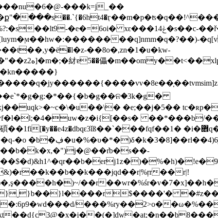
��nu�6�@-���k=j_��
i� xԑ���ݟ14�s��c-��ř��� )��7l(���mh!���-
�'[luym�ϻ��hw�:��������q]nmm�q�?��)-�
��t��,y�ё�l�z-��8o�,zn�1�u�kw-
sasf3�y�t�l�z�
`y�kn�����}
�ٵq�*�����]��g�߶d��o�\qu��1u۲����y�{����~�1�fu�uefi)2f��u���.�t�
��e`*�g�g:�*��{�b�g��ନ�3k�g�
j��uqk>�~c�\�u��\� �e;��j�5�� tc�ʀp�
�l�l;�4�uw�z�i{[��s� ��*���b/��a
q�mr�j�"e�mr���)br4j�
ˤ��b�k�x,�")j�@��r̓b�s��-
��$�d)&h1^�qr��b�erj1z�)�%�h)�!e�
&)�r��k��b��k���jqd��r|%ŗr��r|!
.}ˬ}b��}l����r$����'� �#z��
o�:6p9�wd���d/���%ry��2>o��ω�%��
t��d{c3@�x�j��(�]dw�at;�n��b8�