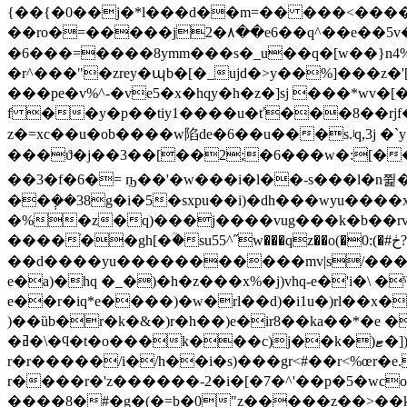
{��{�0��j�*l���d��m=�� ���<����
��ro�=�����j2�٨��e6��q^��e��5v�ք"����s��.`{�6ht4�ӷ��m�p�ʦ�q��!^���뢋�t������5 �be�%q�k
�6���=����8ymm���s�_u��q�[w��}n4%?:�s��lt9-�e�=6o
�r^���"�zrey�պb�[�_ujd�>y��%]���z
���pe�v%^-�ve5�x�hqy�h�z�]sj �
��*wv�[�
f ��y�p��tiy1����u�ť���8��rjf�"��z2ە]�m�;�䊷ɐ5��儡�m��omy��t˂��xlpc���h��ne�e�ũa�9[�r�
z�=xc��u�ob����w陷de�6��u���s.ʲq,3j �
���ϑ�j��3��[��2;�6���w�:[������q�jy������{����vv�8e��̩��tvmsim]z
��3�f�6�= ٜҧ��'�w���i�l��-s���l�n쮩
��݄��38g�i�5�sxpu��i)�dh���wyu����x
�%�z�q)���j����vug���k�b��rvf
����֨��gh[�ؒ�su55^˝w���qz��o(�0:(�#ڂ?碩��1fi[�y��e4z�dbqԑ3ǐß��`���fqf��1� �i�܎q��,��ų!�_]�?
��d����yu�����������mv|s/����q-�o �b�ڣ�u�%�υ�*�)δ�k�3�8]��rl��4)6j�a��rtj�n�)"r�k
e�a)�hq �_�)�h�z���x%�j)vhq-e�'i�\ �
e��r�iq*e����)�w�rl��d)�i1u�)rl��x�
)��ȕb�r�k�&�)r�h��)e�ir8��ka��*�e �
�ߥ�\�ϥ�t�o���k���c)j��k�)ޓ�])�,ş����h�)~/��r��wr�%śr�v�7�x]��h��j�k)~%�
r�r�����/i�/h��i�s)���gr<#��r<%œr
�e
r����r�'z������-2�i�[�7�^'��p�5�wc
����8�#�g�(�=b�0"z�����z��>��k