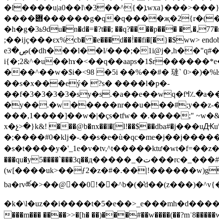
�l����u|a0��l\�3��^{�ܐwxa}���>���}?ay� c�ğ�.b0�����9��ahh�82z�r i�h�� _�y ����,o��$�����=m�g
����݋������g�q�q����җ�2{r�(�w\� \ch��ya�h������h�`f�s`0�:*��]4j��s���`8oz�&��f��ut4?
�h�g�3ь9du�n�d�=�?t��; ��q?����p��� 
;��ĳҫ���ԑx%cb� �e���d��!̀��fi�[�}�$ww
> endo
eڝ�3(�dh���l��l/���;�1i@j�,h��"q#����!ѧ!�{��9�;��!$����|��1o޼]�)%-hiʑ���"�5�o o��"-
i{�;2&^�u��hɤ�<��q��aaps�1$r������
���^��w�$i�<98 �5i ��%��#� 㼀` 0>� )�%l
��s�x���eý� ?s� ����l�p�-
��f�3�3�3�3�sy�s.�a��e��wq�fߞ؉�a����y���fk���e%� g���i��2���a�q:y�@��#*�ě����,iğ��7q�6��f��'���v6��)���u;���ӊɓ�zy��
�y��.�w�����nr��u���#;y��z-�
���,1����]��w�|�çs�tfw� �.����;" ~w�&�6�:�� �
x�չ>�}k&! ���@b�nx��l�[l!��$��dba#�ј��
�;����#0�kǉ�-.��s�e�ù�qc�me�j��j�����
�s�t����y�'_1e�v�tv,^t�����ktư�wt�f=�
���qu�y5����`���3q��д�����_�ت���rc�_���#'"�*�oj��q��u�/e~xcsd}�������uk��>���x�3(�lj ����0c�]� -o��o�=m�=
(w[����uk>��ƒ2�z�#�.��|!������w)g��ýl���ڞ����$o��e��h���9�o�r㗇�g��t/��0j�gdgº�
ba�rvཚ�>��@�ٰ�0!��^b�(�̔d��(z���)�^v{
�k�\l�uz�� i����t�5�e��>_e���mh�d����x�݆d��'�y��nc"%r"%r"%ҿ*)ws�݆��������ېh��h�
���m��� ����>>�[h� ��)���#��w����(��?mʿ8��