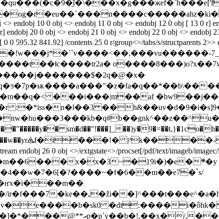
qu���(�c�9�֦ĩ�\���x�g���жef�`h���e['ƭ
og�r�eu��`���n����c�����ahz�ki�k?
j <> endobj 10 0 obj <> endobj 11 0 obj <> endobj 12 0 obj [ 13 0 r] 
r] endobj 20 0 obj <> endobj 21 0 obj <> endobj 22 0 obj <> endobj 23
box[ 0 0 595.32 841.92] /contents 25 0 r/group<>/tabs/s/structpar
�!w���j*�``v����<��,
���vu������-7_
c������j�������$�2q�@�x�
ӱ��m��q�< ���i���|m��af �bw9��j��
i �r :�*iss�n�l��3 ��h&��uv�d�9�i�
qf")��nw�hu���3���kb�q#b��gnk^��z��^
�����y�� sm�d��"!���]_��)y�9�=��t,}�1co�h�
��z��6y�1-~d
<> stream x���m��6���x�x�3~�}9i�)�e�܍�y
4��w�7�6[�?����~�f�6��m��e7�ٴs/
i�ҥx�i���m��
e^�a�h���j硞���ya=t֏�)�w��/˟
�e����b�sk0 �dt:����i�ȫhk� 
/.����x�z�ʋx��ۍ/�^ ��}