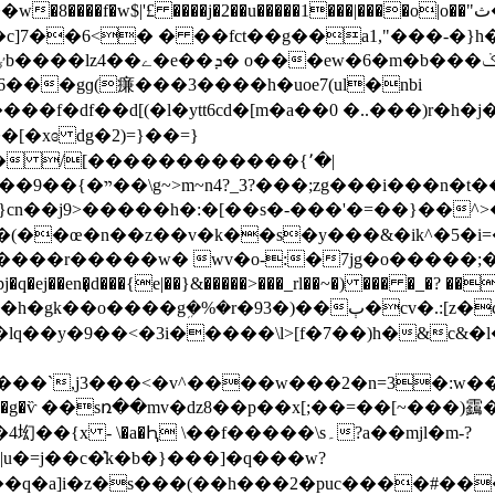
��w
�8����f�w$|'£ ����j�2��u�����1���|����o|o��"ث�z1��ٺ�mh;w�
x�c]7��6<� � ��fct��g��a1,"���-�}
�gɡ(㾾���3����h�uoe7(ul�nbi
d[(�l�ytt6cd�[m�a��0 �..���)r�h�j��iĉ
[�xɞ dg�2)=}��=}
na�������c���|
}cn��j9>�����h�:�[��s�-���'�=��}��^>
~k�(��œ�n��z��v�k��s�y���&�ik^�5
�����w� wv�o-:�7jg�o�����;���x���,�~
en�̣d���{e|��}&�����>���_rl��~�) ��� �_�? ���
����`,j3���<�v^����w���2�n=3�:w��l5
- \�a�Ԧ \��f�����\s۔?a��mjl�m-?
u�=j��c�̽k�b�}���]�q���w?
��q�a]i�z�s���(��h���2�puc����#��