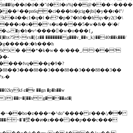
z�m��ׁ6p��d�d�:�"d�:l�o%j��@���<��
��^��pn6q�ci���bi�jcig�jbi]�y��r�l"/
�k�4��c1�q�l �r7�p�7�h0��hqv�y2(3�\
��o�o��^s�u����5�w�&� �\�/
�o���ݛ}
x� ��*�k�w� �/���_///��?
��-
���fvq���ϱ�9�?
8��3�� �88��3�� �88��3�� �88��3��
�bo�z���=�^do"���� r/���/٫��
��q͝q���/~�`�䢃��ͷ�z��� )��ƿ���c���