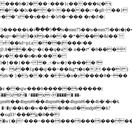
���/�lx���9>�����c=�g8> ��}
��"x��ҷ��d~�!zϥ�=��� �e�d\�|
j&r3�����k�˨ٗ���5��ts�mm75��ts�mm75��t�
��@.8��;�q>�{��q�u�˓n��t*`�8���
�ss8�ž�y���
�o�s�;���
a�ؚ�1g��q\��=��&g*t�n�. ���\ }
�x6� ^���x~����� ��-
��4bӈm#6��4bӈm#6��4bӈm#6��4bӈm#6��4b�\�e�k