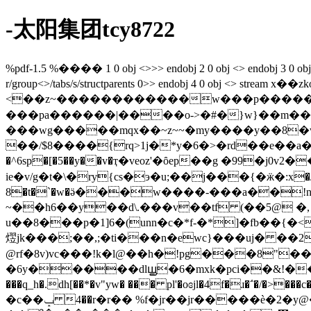
-太阳集团tcy8722
%pdf-1.5 %���� 1 0 obj <>>> endobj 2 0 obj <> endobj 3 0 obj <>/e
r/group<>/tabs/s/structparents 0>> endobj 4 0
<��z~������������w���p�������oo��w���
���pa������|����o->�#�}w}��m��
���wg�����mqx��~z~~�my����y��8�w�
��/$8����{rq>1j�*y�6�>�rd��e��a�*j: k�s��`��t
�^6sp�[�5��y��v�ҭ�veoz'�ȏep��g �99
ie�v/g�t�\�ry{cs�э�u;��j���{�ӝ�:x�/ᙚ >�1
8�t�`�w�ӛ���w����-���a��!n�
~��h6��y��d\.���v��tf (��5@ �, 
u��8���p�1]6�(unn�c�*f-�*]�fb��{�< �
熤jk���;��,;�ti���n�ewc}���uj� ��2k�*��\���t��
@rf�8v)vc���!k�l@��h�!pg���8"�
�6y�����dlꚗ�6�mxk�pci��&!�� �ر��a�t0l�lz�� ���9);��^��ͪ972�yb���<��!���?��p
���q_h�.dh[��*�v"yw� ��� pl'�oɞjl�4f�ɹ�΅�/�>���c���w ��s z���<@[]*
�c��ݒ 4��r�r�� %f�jr��jr�����ѐ�2�y@�;�d��4�(/��^���6e� 9�;��e'?�cye��@�3����;�b�