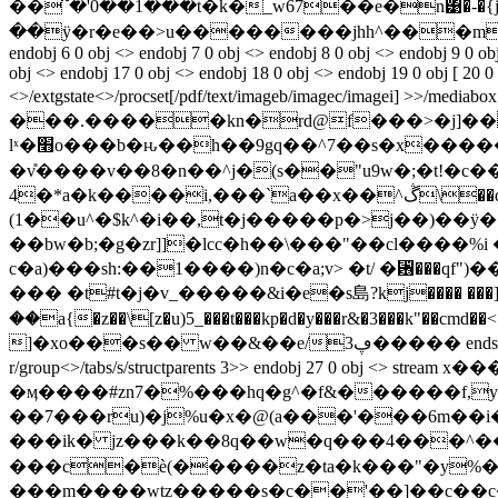
��՞�'0��1���t�k�_w67��e�n͹�-�{j�
��ӱ�r�e��>u��������jhh^���m�
endobj 6 0 obj <> endobj 7 0 obj <> endobj 8 0 obj <> endobj 9 0 ob
obj <> endobj 17 0 obj <> endobj 18 0 obj <> endobj 19 0 obj [ 20 0 
<>/extgstate<>/procset[/pdf/text/imageb/imagec/imagei] >>/media
���.�����kn�rd@f���>�j]��
lˣ�׫o���b�ԋ��h��9gq��^7��s�x��������t��ɬc����tr2a� o����8���)o?x��7w5r���trw#n?���i�b�m'���
�v̎����v��8�n��^j�(s��"u9w�;�t!�
4�*a�k����i,���`a��x��^ڴ\��q�ƽ�7p�ѭ����a���"�z�fa�q��*��b\�����yi\
(1��u^�$k^�i��,t�j�����p�>j��)��
��bw�b;�g�zr]]�lcc�h��\���"��cl����%
c�a)���sh:��1����)n�c�a;v> �t/ �␶���
��� �t#t�j�v_�����&i�e�s島?kj���� ���]��"
��a{�z��\[z�u)5_���t���kp�d�y���r&�3���k"��cmd��<��w��yr.ܞf�i���!� ץk����-
]�xo���s�� w��&��e/3ڥ����� endstream endobj 26 0 obj <>/extgstate<>/procset[/pdf/text/imageb/imagec/imagei] >>/mediabox[ 0 0 595.32 841.92] /contents 27 0
r/group<>/tabs/s/structparents 3>> endobj 27 0 obj 
�ӎ����#zn7�%���hq�g^�f&������f,y�
��7���ru)�j%u�x�@(a���'���6m��
���ik� jz���k��8q��w�q���4���^��/ir�f���7�ke��ـ�ži��]^���t���
���c�ѐ(�����z�ta�k���"�y%�v
���m��
��wtz�����s�c��'��]��c��c�]�*���@**އp�р`y��b�!,��x�