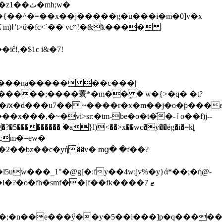
h�{��^�=��x��j�����g�u���i�m�0]v�x
!,�$1c i&�7!
�����;����瞏*�m��ܷ � w�{>�q� �t?
�i=�ԕ�d���u7��'~����r�x�m��j�o�ƥ���
�vi>sr:�tm-be�o�t�̌�-ٱo��f)j--
?�5��������� ۠�a}l)<��>x��wc�y��ëg
�i�=k|֢
uw���_1"�@g[�:fy��4w:jv%�y}ά*��;�ή@-
�;�n��e���ӳ��y�5��i���]p�q�����