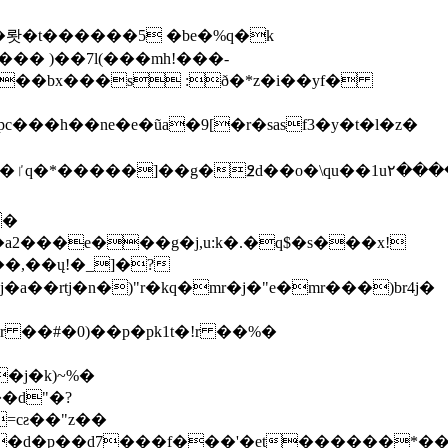
q[v��bx���s :ð�*z�i��yf�
�|
�
2���e���g�j,u:k�.�q$�s���x!
9r ��#�0)��p�pk1t�!r ��%�
�d"�?
=cƨ��"z��
���d�p��d7���f���'�et������*��