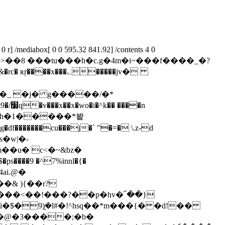
r] /mediabox[ 0 0 595.32 841.92] /contents 4 0
� r0���j�>��8 ���tu���h�c.g�4m�i~���f����_�?
ﮯ�����jv�
�_ �j� g�����/�*
n
�zsһ�1�����*봩
f�������cu���j�` "�=� \.z-d
�w|�-
��u� c<�~&bz�
���9 �^7%innl�{�
�& ){��r?