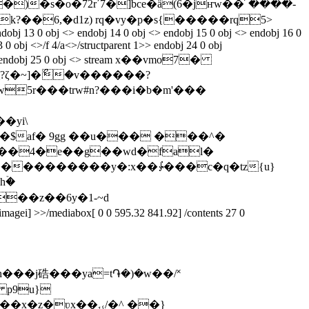
�)�s�o�72r΄7�]bce�ä(6�jҥw��՜����-
��6,�ԁ1z) rq�vy�p�s{�����rq5
>
endobj 13 0 obj <> endobj 14 0 obj <> endobj 15 0 obj <> endobj 16 0
 0 obj <>/f 4/a<>/structparent 1>> endobj 24 0 obj
ents 2>> endobj 25 0 obj <> stream x��vmo7�
?ζ�~]�ޯ�v������?
�$af� 9gg ��u��� ���^�
s]9��4�e��g��wd�fal�
u����������y�:x��⨑���c�q�tz{u}
hۡ�
p9u}