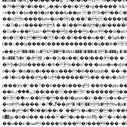
��t&��`6�0kؼ��a��r��g i5�s�d�i1~ðt�o
�79��?�k��ݽ6�j�w��v�5�vg����� /k&\��wֻϛ� >i�-s��(sl�ѝ���k�|lr���)�g�w���~�k��s)�o,?
>e��1'�ȁm��$�p#�'��8a��pe �1b���i
��n2lv����kmv�no�1�;��7�n����
=\�7i�a>f����j $ � �1���&�g�f����m��j 9=m�"� �kl)����ع2����q�
�
u�w��zai:=���]j\���x�nv\��m�ne\�
�6�\�k;�6�ʕ�o�:�5����m��l_�5g&�v�ɲq���,�rf\�
[��:,��|q����[������֓����[�q��&�
a��ځz��d��(}o�k���d&k£���5�f��k� 8�u���g �
�ro���7h�ԟ`|�d봕 z�v�3y�k��[;��j���!
�֖h�փ6d����z�/b�u��oˇ�� �ukm�u�a[m�z #ھj����j}{2������z���2��|��t7ܯ��s�6&g�hg�[���^� �v
o�v�~�m�ik|�s���)v����tb��hmu6�_��=
a�3�e;k���sg�1c������u��:��u�y$z�#<��3�
j���]ey�^��7��6���h���qi ��֎��pkc�
��ݢو���ک6��j������5"������j��z���p��^ ���rhm�p�wsd���o٠:�yjw��v�a?
��ۨ�ov;��k����f�gzѡu�k~��n�w�a
�vm%����<�ڰ�7��p� #���z�0w�p(�^8�#��o��պp j#��)ee�����2xa���(����!
�ok�p�է�d��b��с�¯��c�a�h��(v���`�9 �ݠ5��7&j�z�\�a3�� 4�� ��:��x��u���&�@�y[
6׊jgc�h�ol��.�4����u��vm\㱦j � �-x�b��b�եv�4����m�sk1�}3��i�`�ׅa��lj;�c�g.��(� ���� ��m��~d��윯
��o��z:�nae����%����f������~�ͩ