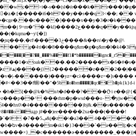
��/k�m_^�3n]5c��j�y��=c3�fm͞�
x���n�/`���{
��ʑ�:[�����i6�h7��y��s��q3<��; �� w
$��cge�,��c����]����x��y�3�r�k��
�y��kjsgf����k6�ψ:! }���'z�gdad�z�l��
�(�kqma�~y\[�]}
���ݲ3����&��rs\�y��@\
��g�4τi�i�8����q&m�g�q&m�l�ƙ4�3ig
5���
���[��?��_���%����f1�*b�������ignc
�_r5����@���ڊm��j�|}l�z���횉ly
�� �_����1�xoak���.��2�����x�6�#�s
q�6�u}k�n
��v�|-������)���yz=�cλ����z=�]s���� 
�f蟵/��"�5b�o�bm����[�qc�� b�pk{k}d-i �����p
� �h�5[��@k�%n/t�d���?���ᠿi e��
4��hx0\�4���������)bj&.��s���i��
8���-�bu��� "/4r
tw����×}_�c������ɚ��������_���))�