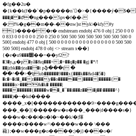
�fg��2u�
�{k��k(f��`�p�����n`�>�{����ý�$�
���j� �ժ�ng���5pv�f��-
�;f%�g��m��-��nw]st yk\�kfy #y
{ӭ�����r� endstream endobj 476 0 obj [ 250 0 0 0
0 833 0 0 0 0 0 0 250 0 250 0 500 500 500 500 500 500 500 500 0
500] endobj 477 0 obj [ 500 0 0 0 0 0 0 0 0 0 0 0 0 0 0 0 0 500 500
500 500] endobj 478 0 obj <> stream x��}
{�e�u׺���9��=��yf2?
�3�yى�p�yǎ�&q���=;�=��q�p�� �gj �*/!
��jzbk��rjea���t pֆ���( �
��^��>�ljub������9���x{���k��&d4�5�}
�c�~�d�_��z����y��o������|����|�����{�
�����o>���'&�k� �����|
����������{�����w��_�¯��i���z��i�j��\�����^}
����)�~�kd����
����_x�[������������9>����g���
���_��]{�����w�ɵ���_���|d����s�}
���w�c��i�o�l�~��k/�|㷨
����z����w^\�����w��� \���
藸};��w���g�o����;)�j}���o�/