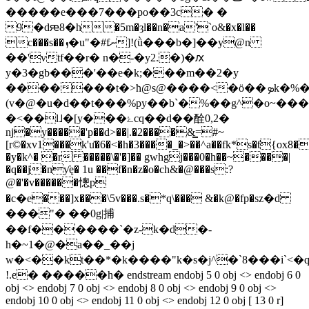
�����e���7���po��3c� �
9�dԙ8�h�5m�ȝl��n�a'`o&�x�l��
c���s��ܙ�u"�#fނ]!(ǜ���b�]��y@n
��'vtf��r� n�-�y2.�)�ԕ
y�3�gb���'��e�k;���m��2�y
�������t�>ћ@s@����<�ö��ܤk�%�\
(v�@�u�d��t���%py��b`�%��g^�o~��
�<��l˩�[y���ۓcq��d��ܺ酫0,2�
ǌ�y�����'p��d>��|.�2����&͇=#~
[r©�xv1���k'u̽�6�<�h�3����_�>��^a��fk*s�ƭ{ox8�
�y�k^� �r �����\�'�]�� gwhgj���0�h��~����|
�q��j�nƴę� 1u ��f�n�z�o�ch&�@���s:?
@�'�v������憁p
�с�e���]x���\5v���.s�*q\���
 &�k@�fp�ѕz�d
���"� ��0g|捕
��f������`�z-k�d�-
h�~1�@�a��_��j
w�<��kt��*�k����"k�s�j^�`8���i`<�
!.e� �����h� endstream endobj 5 0 obj <> endobj 6 0
obj <> endobj 7 0 obj <> endobj 8 0 obj <> endobj 9 0 obj <>
endobj 10 0 obj <> endobj 11 0 obj <> endobj 12 0 obj [ 13 0 r]