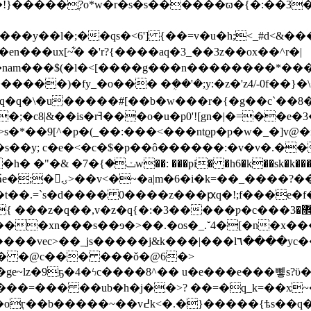
~<�!}�����ֳ?o*w�r�s�s������ϖ�{�:��3
���y��l�;��qs�<6'] {��=v�u�h;<_#d<&�
���ux[~͋� �'r?{����aq�3_��3z��ox��^r�|
��)�fy_�o��� �ܴ��'�;y:�z�'z4/-0f��}�\�
q�q�\�u�����#[��b�w���r�{�g��c`��8�
3�����2�>,�\�s��-��\�ԏ9
>s�*��9[^�p�(_��:���<���ntϱp�p�w�_�]v@�r
i��6�s��y; c�e�<�c�$�p��ô������:�v�v�.
�z��n�-���/��jy�7ow�kd�o�
ȉ�t��.=`s�d���� 0����z���ԗq�!;f���e�f��
3�����ƿ�c���޾�3c�<����|�/�[�m�2f]ߨ�:��e�������z�
����e8kp��8�����^�7��l}m��yf%ӹ
c� �@c��� ���ǒ�@6�>
���=��� ��ub�h�j��>? ��=�q_k=��x
���hq>��t��˳�|����o`�|�۶�k�,�p_�s