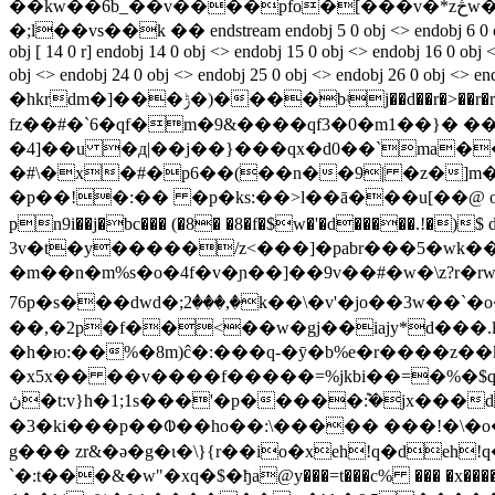
��kw��6b_��v����pfo�[���v�*zڅw�rx��!cб�4���_��pm�kyt;@ܕ[�q��r���oզ�jn������?����� |[ae��@��#�w!�?
�;l��vs��k �� endstream endobj 5 0 obj <> endobj 6 0 obj [ 7 
obj [ 14 0 r] endobj 14 0 obj <> endobj 15 0 obj <> endobj 16 0 obj 
obj <> endobj 24 0 obj <> endobj 25 0 obj <> endobj 26 0 
�hkrdm�]���ݱ�)����bʵj��d��r�>��r�rt�t����*r)��*umը�����������]�pɾٯ���3���� f9l��e�����}f
fz��#�`6�qf�m�9&����qf3�0�m1��}� ��c̷p�aܠ�>z�a��`g��87!ӱ�-�z6s���.�a1ϻ��\<��s�]]�q!����<�6`���
�4]��u �д|��j��}���qx�d0��`ma��
�#\�x�#�p6��(��n��9| �z�]m��>��\�|����a��
�p��!�:�� �p�ks:��>l��ā���u[��@ o82�6
pn9i��j�bc��� (�8� �8�f�$w�'�d�����.!�)
3v�t�y�����/z<���]�pabr���5�wk��
�m��n�m%s�o�4f�v�ɲ��]��9v��#�w�\z?r�
76p�s���dwd�;2ٝ���,�k��\�v'�jo��3w��`�o��h_��@vg߻so��q�z��k
��,�2p�f��<��w�gj��iajy*d���.l�b�l�}�?���n����џ�zqݙ�
�h�ю:��%�8m)ĉ�:���q-�ӯ�b%e�r����z��k'��~�l �mv�opt��7�
�x5x�� ��v����f�����=%jkbi��=�%�$q~<���igi'ܘ5uc�|� n;��0h���3ɗ�x1r���a����b
ڽ�t:v}h�1;1s���'�p�����݉:�jx���d*�n �pz� ���k�wn_���u[�׆���򵓗2w�ŉ��m���˫�u�f㣁ѓ��ͯv�������ҩ�͈�]?
�3�ki���p��ᱵ��ho��:\����� ���!�\�o�с�[��]sh�f
g��� zr&�ə�g�ɩ�\}{r��io�xeh!q�deh
`�:t���&�w"�xq�$�ђa@y���=t���c% ��� �x���������z#���k