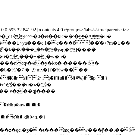
 595.32 841.92] /contents 4 0 r/group<>/tabs/s/structparents 0>>
鵿�k�ܷ�/���_�&��yag�i]����
����ncq\�/e�y�kx� ����� i�
b�%/�7 � ҭ9 mʌ�j f�%w�� ��
s�2~ip��`�u��-�#%)��p � }
�r^ı���o�ъ�i�
na�:y��d�pt
8nw��j��r�
h�g't��`gj�ϋ>q,�}
��z�qc.�ʒ��t���mq��w���|'��.��l