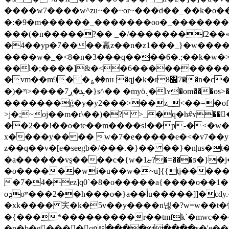
����w7����w^zu~��~or~���d��_��k�o��;��w_�l��'?
�:�9�m������_�������oo�_�������w^
���(�n�����?�� _�/�������f2�
�4��yp�7����羸z��n�z1���_}�w����
����w�_�<8�n�3���q����6�.;��k�w�>
��l�;����]&�<�6������������o�ls�6��(�myqs�x�
�vm��m9��؏��nн �qj�k�r8΂7��n�c���w����myw��m�p�)�ܔ�ؔ[�����̦<��
�)�ܔ�ڔ7����<ױ�}s^�� �myӧ܉�lʏ�om���os>�)xs>�)ٔ�n�ǃ�oe���c��{o��>/
�������ǵ�y�y2���>��z_<��=�of�g�uף]��$�������x>4�w��˻��od��e�oļc�>w�����m�,����m�;��ȧ|csޔ�m�yv�\lʍ
>j�;~oj��m�r\��)�? >_�q�hܿ#ʏ
��2��!��o�te��m����s!��p-�<�w
x����y���� w�7�e�����e�<�v7��y�
z��q��v�[e�seеgb�/���.�}�� ��}�n|us�
�a������vȿ����c�{w�ޏ1?�=���ƽ�}�j���o��=�xňa����zq���v��r�b�������[���~�ot_�ٸ�x�y~�#!
�o������wi�u��w�~u]{{tj�������2�{��t���
�7�4�ez]q0`�8�o�����a{����o��1� a˭
oܯoʷ���2��h���o�}a��أu�����]]�cdy.�\u�o��>��r7�xs�ʤƥ�v���}�d�ܝ?q����\i������ѹ-�r�'�^q����<���/
�xk���� 宎�k�5v��y����n넪�?w=w��t�ʳf
�{���*���������r��tmfk`�mwc����u�k�ɰ�?։�]
�p�b�g񼋵����qջ��������s�'e