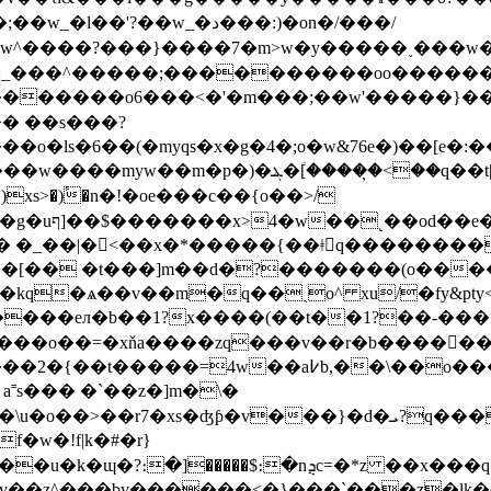
��w_�د���:)�on�/���/
����?���}����7�m>w�y�����˯���w��
�«_���^�����;����������oo������
������o6���<�'�m���;��w'�����}��lf
� ��s���?
g�4�;o�w&76e�)��[e�:���ܦ�%�կ��6�my �ܔ�mىk�? �;��(��
q��t|�m���/��ڊ/s��ǳ���y��momʻ6彛��my[�?
rwv���q��ps۔
��򵸪� �_��|�<��x�*�����{��ǂq�������
��[�� �t���]m��d�?�������(o��
kq�ѧ��v��m�q��ˏo^ xu/�fy&pty
t����eл�b��1?x����(��t��1?��-���
��=4w��a߇b,��\��o������_
s��� �` ��z�]m�\�
�w�!f|k�#�r}
�����$։�nܯc=�*z ��x���q��`�ϣ/
��v��z^���bv������<�}���`���z�