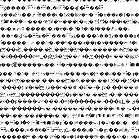
u��at��u8���q�1&�h8/�~��x��a�{�w�/
���?iǘ�%���[�og��d��r��م��we<&¤��el��x�n��n8ݔ7���:
noy<0 ����e�u�e�/�:/�3�f�l���ݻ\2��-
�g[<#�m����xz��|��^��3y����u�s�k��u�56ڂ�.�
�����r=ƨ~��/c�-��5���u��(�5����e<3�
w�j ��u����,������zi�����b&���
x�����z=^_�p$���< 9� �|��v ��t�pgx'
��ϕ�:���r7�^�=rs�xo��'�\�y� ��#���q�
���9�i7����[� �u�� �&,���e��1�a�
����(jm�t� {a��b��8h:�6ǐ�~�-[v� ��!�
x��p����w<���,�=(�����g�^���q]_֡� ڨ��'>�n
��~�'�����w�a�����e�e͕�]����c9b�>w
j?�r�;�k8'2s���9��k~>����gx^z?�|
�'=�鲴�%���r��q�
#y ;���q��h/ �t��\|�g��pg��zm�
s�l�u�{4���\%�p��x3�r=s�n���s���fi;�[y�uۋ��