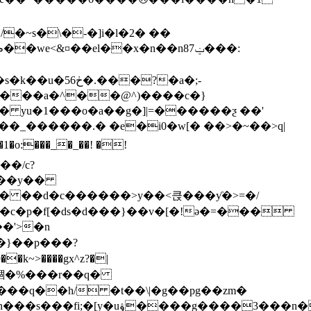
�~s�\�-�]i�l�2� ��
��?�a�;-
ti���a�^��@^)����c�}
 yu�1���o�a��g�]|=������ƺ ��'
��_������.� �e�i0�w[� ��>�~��>q|
��/c?
���y��
�h#� ��d�c������>y��<큱���ƴ�>=�/
��}��p���?
��g����3���n��}