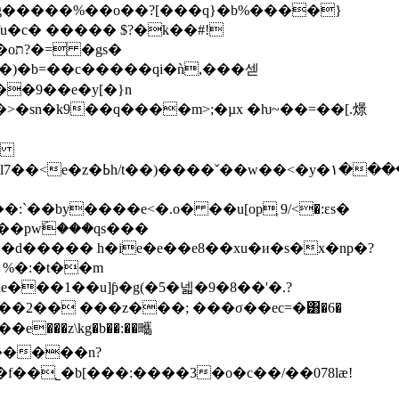
s�
��9��e�y[�}n
�sn�k9��q����m>;�µx �ƕ~��=��[.燝
��
�q�8.��j��v�o[�2�m-
��pwۜ���qs���
d����� h�ie�e��e8��xu�и�s�x�np�?
 %�:�t��m
���1��u]ƥ�g(�5�넯�9�8��'�.?
��2�� ���z���; ���σ��ec=�͸�6�
e���z\kg�b��:��㽯
q�����n?
f��˾�b[���:����3�o�c��/��078lӕ!