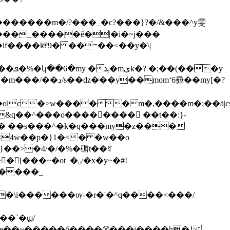
�����m�/?���_�c?���}?�/&���^y雯
��_�����ê�|�i�~j���
����kͫ?9� ��=��<��y�\|
�y
�&q��^���o�������� ��t��:}-
�� ��s���^�k�q���my�z���
<4w��p�}1�<� �w��o
}��>�4/�/�%�磭t��ꉐ
lk�e��~�����б����⮾���i����h�1