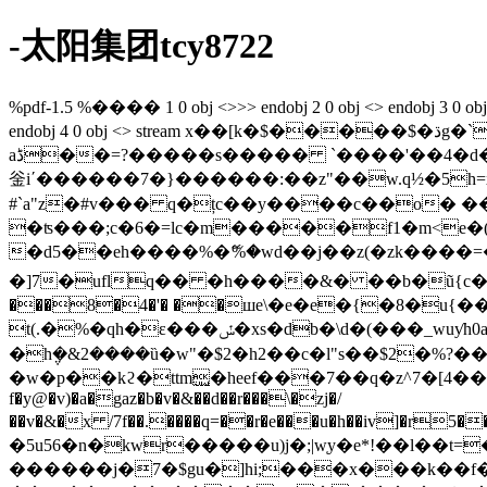
-太阳集团tcy8722
%pdf-1.5 %���� 1 0 obj <>>> endobj 2 0 obj <> endobj 3 0 obj <>/e
endobj 4 0 obj <> stream x��[k�$�����$�ڌg�`����@bk|:#�� ����ȫ�����^�j�]]�/�_df7l^^>�0�el��kӏc��'��/�il�-
aڈ��=?�����s����� `����'��4�d�����ͧ??��4�%�����m�� ���_yq�y���~ya���c|1�c���8��ͧ�>?m���
釡i΄������7�}������:��z"��w.q½�5h=
#`a"z�#v��� q�țc��y����c��o� ��� d�\��8$o�|�\ڊw�ӹr���lc�odn�fn[
�ʦ���;c�6�=lc�m�����f1�m<e�($�
�d5��eh����%�ޭ%�wd��j��z(�zk����=��u
�]7�uflq�� �h����&� ��b�ũ{c�[�k
���8�4�'� ��шe\�e�e�{�8�u
t(.�%�qh�ε���ݽ�xs�db�\d�(���_wuƴh0az����@?�}�h��l� �7 ���5.�y䒭ca�b��,v�;��qj����
�h݆�&2����ȕ�w"�$2�h2��c�l"s��$2�%?���
f�y@�v)�a�gaz�b�v�&��d��r���\�zj�/
��v�&�x /7f��.����q=��r�e���u�h��iv]�r5��
�5u56�n�kwr�����u)j�;|w̜y�e*!��l��t=
������j�7�$gu�]hi;���x���k��f