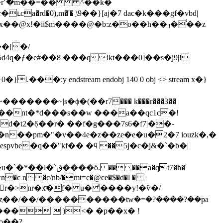
� �r՚�m��=�� ^��k�
�0),m�'� ַ\9��}[aj�7 dac�k���gf�vbd|
�[�/
��v?�?^�y�m~�������~|
s�ϕ�(��r7��� k���r���3��
ud�t2�ٜδ��r� ��f�g���7s6�f7|��֊
�e�e��n��pm�"�v��4e�z��ze�e�u�2�7 iouzk�,�
��a�qt7�h�
o��?