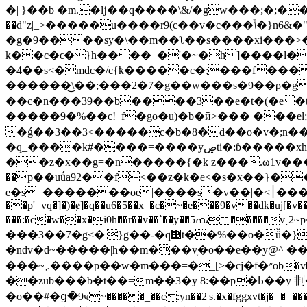
�| }��b �m.�ǉ��q����\&/�gw���;�;��m
��d"z|_>�����u����r9(c��v�c���ݴ�}n6&�"ݭ1eeڨc�����2e,�ᗜ;�o?
�g�9����sy�\��m��ʅ��s����xi���>�
k��c�ϵ�}h����_�'�~�h]����l�ĵ
�4��s<�mdc�/c{ҟ�����c�;���f��� :/]>
������͜\��;���2�7�g��w���s�9��ρ�g��9���uv�{����q/��
��c�n���39��b����3��e�t�(�e �t
�����9�%��c!_f�go�u)�b�ӣ>��� ���el;
�ǵ��3��3<�����c�b�8�d��o�v�;n�
�q_����k#����=����yڝti�:ɓ�����xh��/�ow��!}� ��^2��v�h��i�����8\w�r��e�cio�������?
��z�x��g=�n�����{�k z���.ω1v���s
��p��uǘa92��f<��z�k�e˂�s�x��}��d�$
e�s=�������oe|����s�v��|�<׀���k8cq#y��;ɉ���-� ^ �������lz���ľ��e?¥�ʴ�}*mdu �o);�� ����(���ey������7}
��p'=vq�]�)�ɇ]�q��u6�5��x_�c�~�e���9�v��dk�uj[�v���
���:�c�w��x�i0h��r��v��`��y��5ںߘ �����vˎ2~p^\jy~�9�_�:�*c�t�ul�p��yem�2=��s����l���p8�]����u���p�:��'����q�x��:���5fא��j���'o��ʍl�s��7yn
���3��7�g<�|}g��-�q޶t��%��o�ǚ�}���%�,g��sy���� �"�m��u��"��vu�,'y���i���ϋ>)|��-
�ndv�d~�����|h��m���vֶ�o��e��y@^ �����&����\ z2>�l�ߵ���\��
���~܇����p��w�m���=�_[>�cj�f�״ob�v��ppos��;�vegs�2 þkw�ܝ�3}������s�'�-����x&��'m;���u��>��|!
��zub���b�t��=m��3�y 8:��p�ߕ��y 剕��u�������a0���e�z.��2�/k��n�p�ߤh/��pz��� g�(�y�|t�n�z�2|/
�o��#�ց�9ҹ~�����_��c:yn��2|s.�x�fggxvt�j�=�=����y�:�hp��<��ک��ǳw��8��;