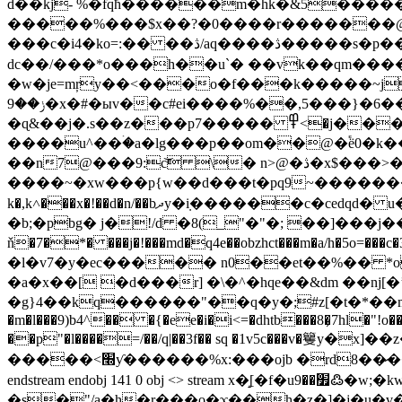
d��kj- %�fqħ������m�hk�&5����
�����%���$x��?�0����r�������@��=���
���c�i4�ko=:�� ��ڎ/aq����ڎ�����s�p���(� j����z[�m��nc\�qd.c<�er�b� �?x��@x!�ii$m����@�b:z�o��h��ܙ��̾�z
dc��/���*о���h��u`� ��vk��qm��
�w�je=mŗy��<���o�f���k�����~j
ݫ��9�x�#�ыv��c#ei����%��,5���}�6�����j{���}� sa� _�k�ph�ro\mӫ�%��^��5d4q�ƒ�e#��8 ���q ikt���0]��s�j9|!
�ɋ&��j�.s��z���p7����� ߾<�j���y��g�"s�ie�b=�9�� k��d�[*�}�03�' ��3
����u^��ۛ�a�lg���p��om��@�֕ё0�k��
��n7@���9:c͝ \� n>@�ڎ�x$���>� َ����];�ݗ�m{{�{<\�v��y�?>�oo���/
k�,k˄���x�!��d�n/��bދy�ܼi������c�cedqd� u�y([���o�&zz�2p7bn�azvy���(b� 3�b��o��nt�*d���s��w ���a��qc1c�!
�b;�pbg� j�!/d �8(_"�"�; ��]���j��
ň�7�*� ���j�!���md�q4e��obzhct���m�a/h�5o
�l�v7�y�ec����� n0��et��%�� *o�f�g.�͈,e�g�!�:t )e�j�ڄ�y��i�
�a�x��[ �d���r] �\�^�hqe��&dm ��nj[
�g}4��kq������"��q�y�;#z[�t�*��m��8�'��m�f[
�m�l���9)b4^�� �{�ee�i�i<=�dhtb���8�̦7hl�"!o��bl�̘4��bu� d��v
��p"�l����=/��/q|��3f�� sq �1v5c���v�籰y�x]��z�����81cyg�$�fo�z��
�����<׭ƴ������%x:���ojb �rd8��̷���[�vfj��t[�9,t�2y��6��=�n %!�ȩ -��g�>zַ��/��/����������twܿ�=�?����?��pa
endstream endobj 141 0 obj <> stream x�̝[�f�u׿��9߷�w;�kwo������}������nl�x�n��x�x� ƶ���  )<� �p��x� !
�s�"/a�h�r���o�ϫ��h�z�]�j�u�v