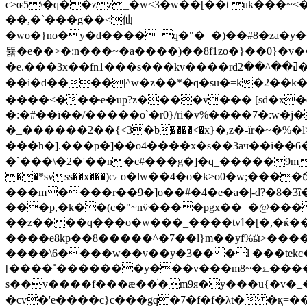
c>ɶ5\�q��zz_�w<3�w��[��t uk���
��,�`���g��<仙
�wo�}no�y�d����_q�"�=�)��#8�za�y�
뜗�e��>�:n���~�a����)��8f1zo�}��0}�v��en
�e.���3x��fn1���s���kv����rdߥ��^��2�nam���$(�l�<[����g���n��������*����ْe_ڼs���i&g�=5�>�l6����fc�:�3-
��i�d����|^w�z��*�q�su�=k�2��k����
����<���ҽ�up?z����v��� [sd�x�
�:�#��ї��/�����o`�r0}/ri�v%����7�:w�j��;�c8|&��is�rߔ���o�u�p0'![gn�|�=��e�
�_������2��{<3�b����<�x}�,z�-їr�~�%�l
���h�].���p�]��o4����x�s��3aч��
�`���\�2�'��n�c#���g�]�q_�����9m�h� �"�& �ݖ�}�7w��: ���pi� �h6�k��sk�k�������s���q��x�c�1
��*svss��x���)cےo�lw��4�o�k>o0�w;����ճe�;�ۍ>��v<�~�a|m�6�i�k=��_����?������7�;�;7�]�asf�xܛ喲��]}ń������}
���m����r��9�]o��#�4�e�a�|-d?�8�
3
���p,�k��(c�"~nѷ����pgx��=�@���{ ���z�q��,v�z�q{�:�
��z����q���o�w���_����tvߗ�[�,�ќ����xn���s��ɘ�>��.�os�_.˘4�[�n�x���<�6�ַ�魭
����\6����w��v��y�3�� �l ���tek
[����˚�������y���v���m8~�ۓ����ge~lz�9ҕ�4�ϟc����8^�� u�e���e���뼿s?ϋ�2� }�j?
s��v����f���ӕ��ׄ�m9я�y���u{�v�_
�cv�'e����c}c���gq�7�f�f�λt� �қ=��oӷ��b�����~��v߄k<�.�}�����{ѣs��q