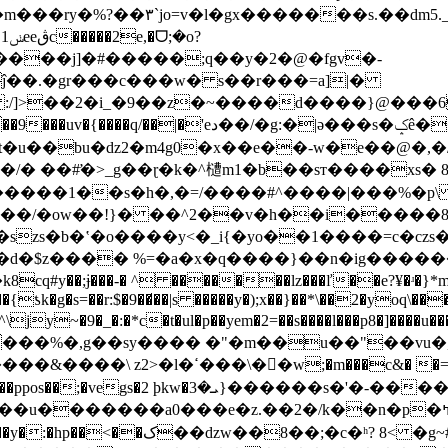
���ry�%?��۳`jo=v�l�gx�������s.��dm5._�
���j]�#�����;q��y�2�@�fgv�-
��.�gr
���c���w� s��r���=a]|�
��2�i_�9��z�~����d����}@���6�<���'��
|�'eد��/�g:�|ǝ���s�ݤê��-
�u��bu�ǳ2�m4g0�x��e��-w�e��@�,
�/� ��#̛�>_g��ɽ�k�^㯾m1�b��sт����xs
�����1��s�h�,�=/����#^����|���%�p
zs�b�ʽ�o����y<�_i{�yo��1����=c�czs��j 
z���� %=�a�x�q����}��n�ig��������p�fڑ�l�
{ƾk�g�s=��r:$�9��̸��|s �����y�);x��}��*\��2�yoq\���y\
ٌw;�m���c&� �=��}5g�9m焘
�c�ʰ? 8< �g~#�t�ʘ��{�9� �