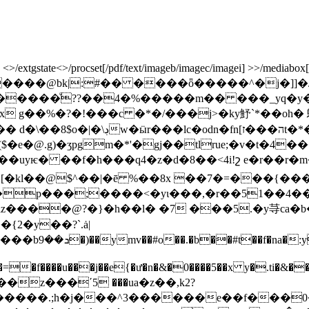
xtgstate<>/procset[/pdf/text/imageb/imagec/imagei] >>/mediabox[ 0 0
x g��%�?�!���c �*�/���j>�ky魣`*��oh� 
ה���זt�*�6����÷��w�n�
e�@.g)�ʒpgm�*'�gj��tlrue;�v�t�4�
yѥ� ��f�h���q4�z�d�8��<4i!շ e�r��r�m�
l��@$^��|�ē %��8x ��7�=���{���՘8�r 
{��p���;����<�yι���,�r��51��4�
{2�y��?`.ȧ|
�w�p��kϩ�ttm࢚�heef���7��q�z^7�[4�����bܖ��9�)��ymv��#o��.�b��#t��f�
=�f����u���j��e{�ư�n�&�0����5��x y�.ti�&���
��z���΄5 ���ua�z��,k2?
�����.;h�j���^3������e��f���0