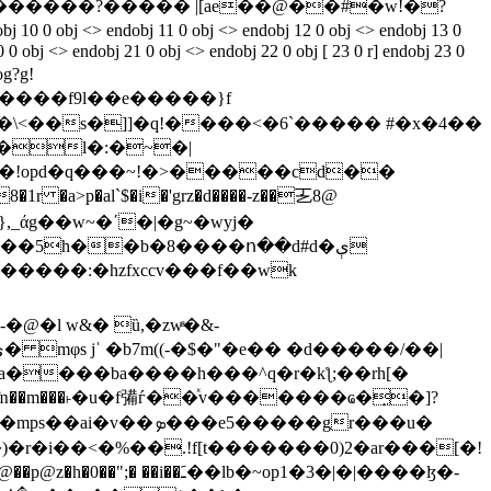
 10 0 obj <> endobj 11 0 obj <> endobj 12 0 obj <> endobj 13 0
 0 obj <> endobj 21 0 obj <> endobj 22 0 obj [ 23 0 r] endobj 23 0
og?g!
��l�:�~�|
>p�al`$�i�'grz�d����-z��㐉8@
�@�b},_άg��w~�ʹ�|�g~�wyj�
���5h��b�8����ո��d#d�ې
$p�����:�hzfxccv���f��wk
e5�����gr���u�
�)�r�i��<�%��.!f[t�������0)2�ar���[�!
��lb�~op1�3�|�|����ɮ�-