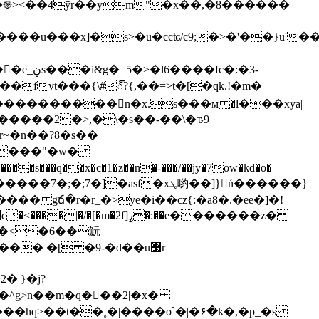
�֎><��4ӯr��ym"�x��,�8������|
�����u���x]�s>�u�ccʨ/c9;�>�'��}u'
�fvt���{\#్?{,��=>t�[�qk.!�m�
���������򸫌n�x.s���м �l���xya|
~�n��?8�s��
�����"�w�
�� gճ�r�r_�>ye�i��cz{:�a8�.�ee�]�!
>�������vec>��_js�����j&k���|���l٦����yc���� �[ �9-�d
��u޷r
~�^g>n��m�q��ُ�2|�x�