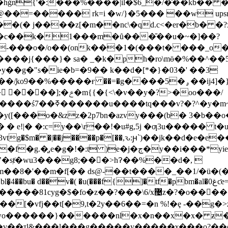
�hġn{'�:���%����|il�$6_�/�͗��kb�
�� rk=i �w/}�5��� ��w upsr�ւca�rd
��c��k�1���m�ȗ���̄��u�~�]��?
-���o�/o��(onk���1�(���t� ���_o�
�/֪kο9��%�����ғ ��=�g�
���5�ۄ��ij4]�}0�}꜑���:y endstream endobj 140 0 obj <> stream x�}
����~�xw���p{w��d���t�pq9~����������ś7��ߧ������u����tq�
 � e!|� �:c=y��\r��!�u#g,5j �ƣ3u����� t�
=���c�3vtg�$m� �|��j����p�[��,ԅ:ԩ`)��jk��d
��*yieespvbe�q��"kf�� �ϥ ��5j�c�j&�`�b�|
�ʼ�sⱦ�wu3���g8;��󭪚�>hꛫ��%��d�, 
�� ds@-��t����_��1/�ü�(�u�`�*��l�`ق����ȍ. ��
�( �u(���f{]�tf�pbm�al�0غƈe=n�c n�c/nb/�mt=c�@ce�$�d�l �
?���\6/x޴z�?�o��򉉆��r�>nr�x͞�f� u� ͗����y!�ѷ�/
�v��τl&���l���g�����y�����ɤ���o?��