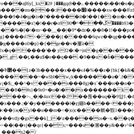
l����xw���ݳ8zfu�c� ����� $?�k��#!
�4�ϣ�iэ�?������il�!��{�}�m�c��oת?�= �g
�͞���b93��)�b=��c�����qi�ǹ,���섿
�� �%�[�\�m~��__��|�9*�ǳ�,��8�1!���po
g}����ó7<� ׇ���j{�����6qwz��qg����>
�g����o0�p}�{�ge��v�屢à�
�q�:����'�� yf2�:�=|nt�g��e�
l7��<e�z�ߕh/t��)����ˇ��w��<�y�۱�����o`�;���s��{�)�c�:����1k�j���hn���g
:ɛs�
}�������=�ws̏bl�(w¿k�������a�`.f�
�$;_��^�v ����s���8g)�x`���ʜ��n�=�
� ��8�#s}�9e0=�u�\��jx�������k�
���>-_�|�4ux\��2��툱��uq�֕�9얍1.�de
�x���.;�'�y������l�ϝj籋h����<���j
�d���:��}җ�yl��u��m�<�)o)c����䳵�䚐1���(��
���vd|y�gx��k]_)�\z�����os�~x.��
��|��vj��qe{��s;=���a�溷��y&��ⲧ^ѿ�
_���x2�/