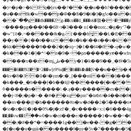
�)=�p�>�k0q׃�[ex��?��`�֦�u��h?���(�g����{>��,�^��ч|]���
�a��n8k�w��p�ѿ��$�9�i�]�g!o��u�e
��՟��g��dk����2g-��cu��d_���sk�꼌�i>����y���sܳ��>c
<����pg���f��68~ʇ�3��� n{��non;.;�g�yʼ7��-�
�wˮ{õ�,=�����
&�g-{���h͙��l,�f[����^
��y��{��t��xz��z�k�\��z��x�k�
�kk�����9���2�j�xϙ~]�1��l4�0�-q�
�k���1�]�*^�n�9�<�pn�����yԟ��whv�
����x��z�mjﳵ��y�}�k��9��_�f#�5n��/㸌�����y��[�e�����-�zމ��hs#du����1�o:���_�_��! �!
����6��f92��^2��w[ɍ9%ɖ��h��k�s��[ѷ��u
�kv�8�3�ǔ�\�ym�:�_[���ml���]�
�k���_�b���[�h��l@��i����[�r� �'r
ߦ�����n�\����\ �.ȿ��y�����ex�(�|)xv_(���������p�t�ڏ�s��u�}�`����c�p�f[�ds�d���}��v�[�!ә�=���
��j<8�;�p�>� �#�)�xq�pm"�iͷbŧ\/�4��d�8�
��nv���@�h������#o�w�d��2�5����n
�\o�x�d{�)��0%�j�;el'�_�c����>x:{�6���4g��y��e��qt���r�_�ݺ>��q��
��;��vw��1ۜ��w0�w�oӟ
���e:�����}�w��=�ʘ~��ߢ�0]����ӹ�p;֘��@���w-{�λ?��e
��;�#��*�=����1g��]�e��-�g� t�sa���ev��6� ueypދ2���u�"<�gv��wh
�[�o��u�qҏk��s����l�py�5v�7����s�5�������n��