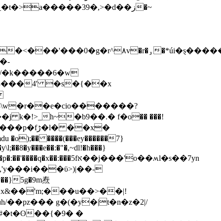
t�>a�����39�,>�d��ز�~
�0�g�r^۸v�r�ۅ�*úi�ȿ�����|
�/�k�����6�w
� 8���4' �s�{��x
\
k�!>_h~�b9��.� f�ο�� ���!
 ��x�
l;��8�y���e��:�"�,~dl!�h���}