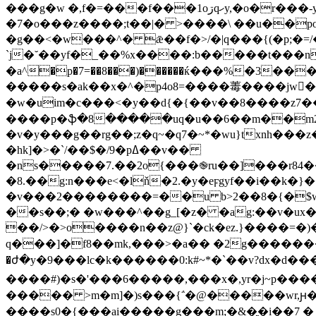
���g�w �,f�=���f���1oڗqހy,�o�r���-yo���aβ6y[_kx�2# }���gqr֖8��ے�����ι��t�u�g�����%��o��?[���q}�b%����}
�7�o���z����;t��|� >����\ ��u��po��� �ms�|��:i����׻
�g��<�w���^� ǣ��f�>/�|q���{(�p;�=/���9
`j�˘��yf�_��%x����:b�����t���n�����x'|�!��r�o9ڴ���^�90
�a^�p�7=��8���)������ќ���%�3��
�����s�ak��x�^�p4o8=����䓯����jw񇱢�
�w�uim�
c���<�y��d{�{��v��8����z7�
����p�ֆ�8�����uq�u��6��m��m2x
�v�y���g��rg��;z�q~�q7�~*�wu}txnh���z�_g.��ţ,��u$�e��q��.�9��u�ȟ����
�hk]�>�`/��$�/9�pߡ��v��
�ns�����7.��2o{���֎ru��]���r84��߻ߢ��{z�3h�����x���ϵ4�%��z�{ƅk{�k&��:`��by����e<�.о� ��u[opֶ 9/<�
�8.��g:n���e<�lň�2.�y�eϝgyf��i��k�
�v���2��������=��u b>2��8�{�$w¡
��s��;� �w���^��g_[�z� �ag:��v�ux
��/>�>o����n��z@}`�ck�ez.}����=�)�
q���]�f8��mk,���>�a�� �2g������
�ժ�y�9���lc � k������0:k#~*�`��v?dx
����#)�s�'���6�����,���x�,yr�j~p���
����� >m�m]�)s���{΅�@�����wr,ԩ�>
����s0�{���ai�����g���m;�&�ֳ�i��7 �