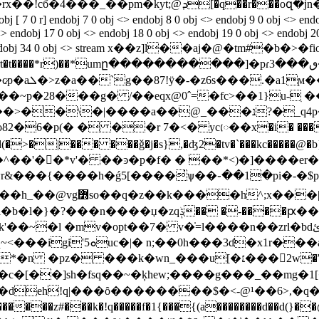
0 r] endobj 7 0 obj <> endobj 8 0 obj <> endobj 9 0 obj <> endobj
<> endobj 17 0 obj <> endobj 18 0 obj <> endobj 19 0 obj <> endobj 20
obj <> endobj 34 0 obj <> stream x��z]l��aj�@�tm#�b�>�fi
�� #�x�4��
�~p�28���g� /��eqx@0ˆ=�fc>��1}u-ׅ 
@_���נ?�_q4p�!opd�q���~ǃ�>�����cd��
�p(� � ��r 7�<� ycᰨ��x�i� ���8�1r �a
$ d(�>�|��� ���ǧ�j�s},�ʤ2�tv�`���kc����
^��'��ٕ*v'� ��ͽ�p�f� � ��*<)�]����er
rwr&���{����h�ǵ5[����̔ѱ��֊��1�pi�-�
����h^;x���|
� �-����ԗ��-�@�l w&� ȕ,�zwͣ�&-
 v�̇=l����n��zrl�bdئ� mφs jˈ �b7m((-�$�"�e�� �d�����/��|
a����h���^q�r�kƪ;��rh[�
sq��~�ķhew;����g���_��mg�1[�mps��ai�v��ܤ���
!q�deh!q|���ȏ��������$�<-@¹��6>,�q
�!q�����f�1{���{(a��������d��d(}��@��p@z�h�0��";� ��i��ﹷ