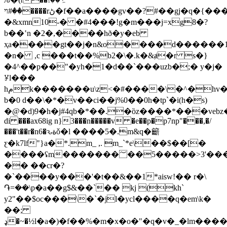
��#ױ����rڻ�f��a����gv��?#��gj�q�{���
�&xmn10-� �#4���!g�m���j=xg8�?
b��ʽn �2�,����hð�y�eb
ҳa����gt��j�n&o����d������1c
�n� ,c ���t��%b2�\�.k�&ⱥ�r s�}
�4^��p��"�yh�1�d��`���uzb�;� y�j�
ꐯl���
hمk�������u\z<�#����\�^�hv��a
b�0 d�
�\�*�v��ci��j%0��0h�tp`�i(h�s)
�@�d)9�h�j#4qb�*��.�ȍz����*���vebz�v�
di ���ax68ig n}3���n�����v �e��p�p7np"���,�/
���'t��r�n6�ԅةǒ�l ����5�.m&q�籪
ƹ�k7lf"}a�*.m_ ,. m_`*e\��$��[�
����ʢm�������؅��5�����>3'����b�5�z��ns����:t%���4����p�nm�֚auq��ށ�r�l�;�u��d�����.:�b-
�� ��cr�?
�`����y���'�t��&��1*aisw!�� r�\
֏=��\p�a��g$&��`�� kj (kh`
y2"��$oc���\�`�jl�ycl����q�em\k�
��;
ډ�~�½l�a�)�f��%�m�x�o�"�q�v�_�lm�����a=�_�#����޻^�w�j�3!