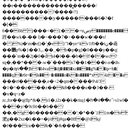
��e�������������͇�����/
����������?����/?}
���������|y�����f
���6�?�f
�[�
6��6b j���<�{��=nصy�������e�����uz���0͌:����3wtjz���>�j�0e��@ǘ
踁��wk�-�� l)�~���7�>���w�\��s!
� )%)�\m�e[)�`̢�
e}"l�ye^kѵ1f0��tڹ�𗇿
��߻p%�}��3ۍ.��_�b�p�g]�0���y��q|
���`m��2j�0�d̂i4�l��-�b�f!�l�wc?
sq�,��*�� �-w�`���x7��1���r-ʜ�ih-
�p�ԯո��]ƀ?�l4val�dj�t��$�xz����g%��ip=h�(
����q]�r6t=�|k��<�r����o�k�n����*x֑!4z��
���rf�����,e�<2�qm����9\4/3
�1�^��z���z��&8����u��3��-
�x�q~z�
zc,for��q(flp*&�,s1�,i2z��k�riɰ1�հ�4��
���y/�9c0ö��b�� /
��,�g�b�������';�*��`}l{m�o
淝g��2xz�k��=�j/d[j#qa�0ff�@dkj/
�f���cu��&�`�&����