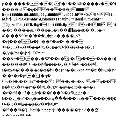
p��:����r��)x0�1��1@����v��'�
����n1�q����֎�jl����\
�v)3������c��x����p��gȶ�����tve���t]�$s9��'n
�6 595z�4���"�,z�pr��ʀ��n#e. [���,m-zl��
5jqzm�\7q��l`�z�@�[�:o����x�p��xv�4i��bj5�1ޅ��������
��p ����gi.<��g�1�y��)܎an�db�j�ijr�->
a`�i��&%m�ܰ!���_�o�;̖���_y?
�ej���fa�[m��#�:n�<�;��
�p:h�ӂ���5�o]t�%��ѐ�� [�#}
�ݨr�2w�y07
��&~� h��v�$ϩ'��n�s�o)��e�&��z�
�����8��)i�t��y�,��$�n-
i�ax@�:�)���;�ei��d)��87xf�bj�u�t
�:�z�s�p* � �q�
v�]�˓��o%*'��� {n��c�=�&rz�ԓ��
h�hx��l*��u�7k�ay�d,fo� �v�}
�e�^l$�,c5�,v���0��%�,c5ĭ�,c
b��v_�ח*�uݹ�m̶��#պ���t��ٵz�����(�fј�^����%��ō�r5w�wkք5ĭcղ�u���]h����_�r�jk�d��`@d��˾ĭd�'�knx�
�:p�u��jt�x̊�3
�l5��!0�` p������\jd��趸
ԉ�(r��ۂ��!