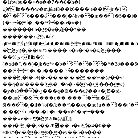
�1rbwbu��<�s��7��8�h�!
վ9ή�n���w�mij&ef8��k6���:e��f-jr|�}
��6���e���j�^hv��m��i�5��i�
}�~��_����ő�x�}
������hh��g�嶷��*��
����\��x:,y�ǽ?
q�%��jq��j��a0�]�8�d��c)���a*���=.���
� q(�,��0ri*5���� k�5�f�a�x,|���!
��%ي<��x�%
(�xd�".��)�jk�z*>�b�˸���*�3ơ���5
��t'�q�a����.���͛����
����l�-.÷[�v��|��.�'� ��%�@��y!
��q�ud����:z�߹�o�~�b�-���w}
�y�(ڗ-���8���q�6i���u?��<�j]5�rd-
��unt�&c���c�� ����m�豆
6i��6�j�il�}of�/k��*\��x\q�nc{u��[�
�,��p=\��s�[ �u ��x)6^�ƣ���
���wϭ�ea�i�2i��@,訌])j
��)�7��;߻�7��3��:o�m�4�0��
edkz*�o�s�3x��ēy��5�a���