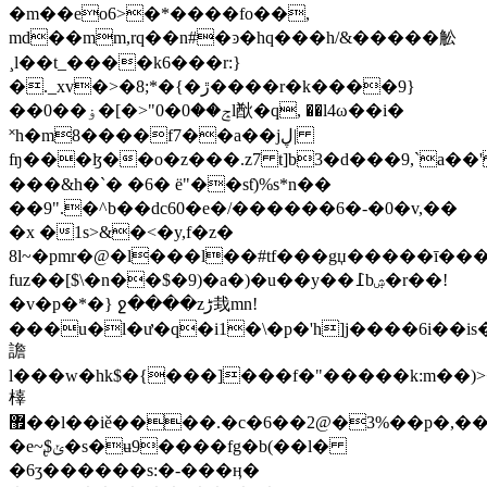
�m��eo6>�*����fo��,
md��mm,rq��n#�ͽ�hq���h/&�����䚗
¸l��t_����k6���r:}
�._xv�>�8;*�{�ڙ����r�k����9}
��0��ݘ��0�0"<�]�ۏl㷕�q, ��l4ω��i�
˟h�m8����f7��a��jڸ|
ʩ���ɮ��o�z���.z7 t]b3�d���9,`a��'�ڄ�$��>��y�[��pq
���&h�`� �6� ё"��sƭ)%s*n��
��9".�^b��dc60�e�/������6�-�0�v,��
�x �1s>&�<�y,f�z�
8l~�pmr�@�l���l��#tf���gџ�����ī���
fuz��[$\�n��$�9)�a�)�u��y��߁bۺ�r��!
�v�p�*�} ջ����zڑ㦳mn!
���u�l�ư�q�i1�\�p�'h]j����6i��is
譫
l���w�hk$�{���]���f�"�����k:m��)>�
橭
޿��l��iě����.�c�6��2@�3%��p�,��ǌ�k�2��'�uf-
�e~̢$ݵ�s�ʉ9����fg�b(��l�
�6ʒ������s:�-���ӊ�