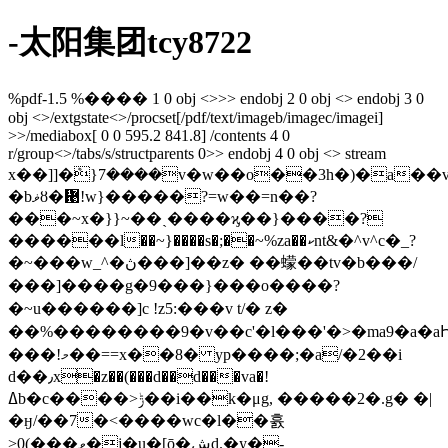
-太阳集团tcy8722
%pdf-1.5 %���� 1 0 obj <>>> endobj 2 0 obj <> endobj 3 0
obj <>/extgstate<>/procset[/pdf/text/imageb/imagec/imagei]
>>/mediabox[ 0 0 595.2 841.8] /contents 4 0
r/group<>/tabs/s/structparents 0>> endobj 4 0 obj <> stream
x��]]�ܶ}7����v�w��o��3h�)�a��
�bޥȣ�᜙!w}�����?=w��=n��?
���~x�}}~��ˏ����ϗ��}����?
������l��~}����s�;��~%za��ކnt&�^v^c�_?
�~���w_^�ڽ���]��z� ��蠓��tv�b���/
���]����g�9���}���o����?
�~u������]c !z5:���v t/� z�
��%��������9�v��c'�l���'�>�ma9�a�a
���!މ��==x��8� yp����;�a/�2��i
d��٫x�z��(���d��d���va�!
ߡb�c����>ݱ��i��k�μg, �����2�.g� �|
�ӈ/��7�<����wc�l��흀
>0(���ވ�j�u�[ǭ�ڜd.�y�-