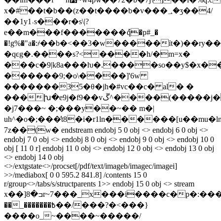
x�#��t�b��(z��t����b�v���؀�ʒ��4/
��1y1˓s���r�s\|?
e��m���f�������ުq�p#_�
�!g%�"a�:҂��b�<��3�w�����ȉt�)��ry
�qͼg�.����s?<����h/�m=x�
���c�9|k8a���ƕ�.����so��y$�x�
������9;�o\����]'6w
�������35�θ�jh�#vc��c� al� �
���խ�e9j�f9��vڱ^����(�����j��zi���n���7�͔t?ne�����ӑ�����ewy�s����n��{��3��!
�j7���~ �;���y��~�� m�|
uh^�o�;���̓t8�i�r1ln������[u��mu�lnj
7z��(w� endstream endobj 5 0 obj <> endobj 6 0 obj <>
endobj 7 0 obj <> endobj 8 0 obj <> endobj 9 0 obj <> endobj 10 0
obj [ 11 0 r] endobj 11 0 obj <> endobj 12 0 obj <> endobj 13 0 obj
<> endobj 14 0 obj
<>/extgstate<>/procset[/pdf/text/imageb/imagec/imagei]
>>/mediabox[ 0 0 595.2 841.8] /contents 15 0
r/group<>/tabs/s/structparents 1>> endobj 15 0 obj <> stream
x��]ߏ�8r~7���_x���i����c�p�:�����w�g'a���b�[�xu�z����p_�>�����������~����ӈ���?
��_�������߿��/���?�<���}
����o_~����~�����/