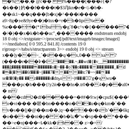
�% ��,�̆ @c�� t%����[���e{�?
�k��}妁��f����t�$3Ԯikn�e�<|-�b�-
��sk1~��q���[b�xj�^���i����
a9>8g�ɝe&9ye��)�lnx�=r�h�lipr%e�
%e����(*1buy�g`8�c^v�{�����7
�/�)��x�k�b��uc"¸������� endstream endobj
18 0 obj <>/extgstate<>/procset[/pdf/text/imageb/imagec/imagei]
>>/mediabox[ 0 0 595.2 841.8] /contents 19 0
r/group<>/tabs/s/structparents 3>> endobj 19 0 obj <> stream
x��]y��~_`�ü��q/�x,0�� xa ?
(����r�l�߇�l,�����.~,��wd�{�v__��������������|
���ǧ����/�����������o�|~��˗�o?��o����/����l����_�d
��(�!i��6f��l�~||���7�����tc7�~~|����
se�f�0�y�� ��z������s�dҧo~|#��i�'g�ϗwu�
���pc�h���{!y2ѝ���hs�.tr0��4�p��al
� m/
���cdt2�df�����=�##�9:wj�cpu${��
o�vi��� �唹�bn����n�ΐ��u�q�km�`��
v�s��[j�@��m��,|q~����r�zb˺��6
�o��>��ni�p� �b�և�"w�vp��� *���
��>e�nj���~ҍ�kk�)h� � z>�=/