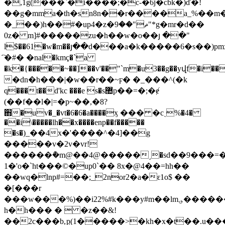
�,1g(���`�i����;�c-�6j�cbk�)ď�!
��g�mma�th�sn8n��r����a_%��m�
�_��)h��#�up4�z�ޡ"��9"*g�mr�d��
0z� m]#�����zu�h��w�o��յ ��"
l$��61�w�m��յ��d���a�k�����6�s��)p
҇�#� �nal�kmç�`a
�k�{�����~��]��v'��"`m�u3��g��yվf�i��
�dn�h���|�w��r��~ϝ� �_���^(�k
q���t��d'kc ���e s�s޺p��=�;�ɇׁ
(��f��l�|=�p~��,�8?
֋�uv�_�vt�6�6�a����ӽ ��� �cˏ%�4�
��i\�����lh��x����enp��f�����
�s�)_��4x�'����^�4]��g
�����v�2v�vr!
������݅�m@��4@�����͵�sd��9���=�q�
�1'o�`ht���©�up0`�� 8x�@4��=hh��
��wq�lnp#=��;_2nor2�a�ԑ1o$ ��
�[���r
���w���%)��i22%#k���y#m��lm؈�������������.iyf�~?
h�h��� �  �z��&!
��2c���b,ިp(1�����>�kh�x�t��.u���