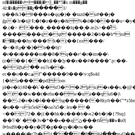
nf�i�����v���j�]_��*5�x m���g��
4ż:�x�p��չ����� 1/
ψ��&3�#���n�qq�)� �tazd�u#��j�
ğp�3r�t@⇕;�f�z��y�&%�d�f����u<�y
�.(�> i���_�����lq��܄�-ie2s>��͌-
�������q�qt'�����2�b��b*n꒯
���p��hy/���!k�(��{nx���/
�<�/8ܯ�'�]�'n��bj'/
�r��i����m��8�!q��r^�r�im��\
(z���{� ��h)[��]y��z��#����"ɻv:��-
�ùխ'�� eo7e��-
ec��o��cھf"�����9���\v:q$s4d
{�ha����pd]̩om
j4�e�ȁ}#ƌ��̔s`��sf3��2pu)�s��s,
�t��w��(�e6u��w�ua��qu6�)\
��-2�e�ã�ś���sg�����f�8kyfr��ť"*zʖh
�u��~ou5ek�oa?a5�: leu� ^�
<��i72�.�j{��hk�z���h�ʍ2�b�)�{?9sq}
��5'�' ��3v�*��ބ��aj ڻ���ռĥy��w�u0|
ꔼbsd9i�p��y�謣�g��qy�i�rw��
w����j�r7h�()١�'��^�8�#4���mޤ[]��$�i^�)���d���d����==&m�