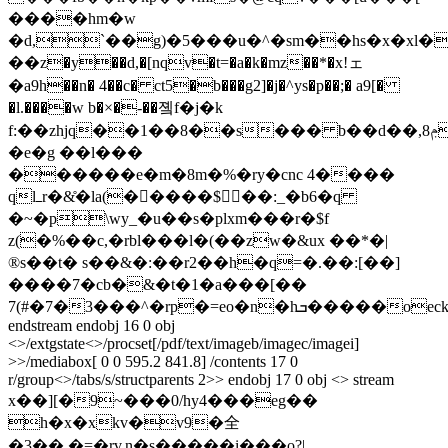
����hm�w
�d,`��g)�5���u�^�sm��hs�x�xl�
��z�y��d,�[nqv�t=�a�k�mz��*�x!ェ
�a9h��n� 4��c� ct5�b���g2]�j�^ys�p��;� a9[�
�l.����w b�×�-��졬f�j�k
f:��zhjq��1��8��s��� b��d��,ݦ8c6��d�:��t����d�d��0�y����"/
�e�g ��l���
������e�m�8m�%�ry�cnc 4����
qlߺr�&̊�la(��ُ���$��:_�b6�q
�~�p\wy_�u��s�plxm���r�$f
z(�%��c,�rbl���l�(��zw�&ux ��*�|
®s��t� s��&�:��r2��h�q=�.��:[��]
����7�cb�&�t�1�a���[��
7(#�7�3���^�rp�=eo�n�hܒ�����oeck�� t/k��ѯr'ˤ�i(.;���������,)���pu�6efnq⸦��(1�e zqp��(q��{�������f���b�;�&��ƴdk1������mc�;0d���nm[�pn��ͣ���6��
endstream endobj 16 0 obj
<>/extgstate<>/procset[/pdf/text/imageb/imagec/imagei]
>>/mediabox[ 0 0 595.2 841.8] /contents 17 0
r/group<>/tabs/s/structparents 2>> endobj 17 0 obj <> stream
x��][�9~���0/hy4���eg��
h�x�xkv�v9�全
�3��.�=�rv.n�s�����i���o?|