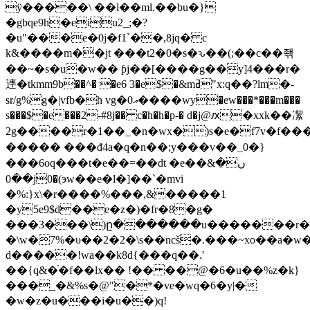
ӱ�����\ ��l��ml.��bu�}
�gbqe9h�eiu2_;�?
�u"���e�0j�f1`��,8jq� c
k&����m��jt ���t2�0�s�ԅ��(;��c��좪
��~�s�u�w�� ƥj��[����g��y]4���r�
䢦�tkmm9b��^� �e6 3�e$�&mߥ"x:q��?lm�-
sr/g%g�|vfb�h vg�އ0����wy�ew���*���m���
s���$�e���2-#8j�� c�h�h�p-� d�j@ԕ�xxk��㓗
2g����r�1��_�n�wx�)s�e�f7v�f���]�
����� ���đ4a�q�n��;y���v��_0�}
���6oq���t�e��=��dt �e��&ں�
��0j
0�(эw��e�l�]��`�mvi
�%:}x\�r����%���,&�����1
�y5e9$d��e�z�)�fr�8�g�
���3���\)ը�������u�������r�
�\w�7%�υ��2�2�\s��ncš�.���~xo��a
d�����!wa��k8d{���q��.'
��{q&�֨�f��lx�� !�� ��@�6�u��%z�k}
���_�&%s�@"�*�ve�wq�6�y|�
�w�z�u���i�u��)q!