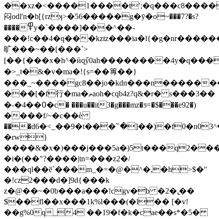
��xz�<����1����t';�q���c8�������
闷odl'n�b[{rzʞ>�56�����g�ӯ�o~���7?�s?
����߾y�`����]���^��-
���!c��4�q���kztz���ia�l{�g�nr������
旷���~��[���ˋ>
[��{���x�h^�ӣqӳ0ah��������4y�q���
�>_t�&�v�ma�!{s=��篿��}
���_~����gc8��jo�kdn���n�������
���[�f⾏�ma�ތaoh�ϲqb4z?q&�r� s���3��
�-�4��߀�c� ���u��it3�g���mz�ƽ=�$���e92�)
����f/~�c��ѐ
���d6�<_��9�t���՟�]��)�f0�n0ݼ)@.�^3n����:k��"d�
�rw}
����&�x�)���j���5a�)5t���q2���
�i�(��"?����|tn=���z2�/
���ql��ӗ`���m_�=�@�^�,�h>$�"
�!cz2���d�]9d{���k
z�@��~�0b���a���!cgv�b �2�,͓��
$��fl��x���1k%l���(�l�� [�v!
��g%0q_4 ��19�f�k�cae��s*�5�