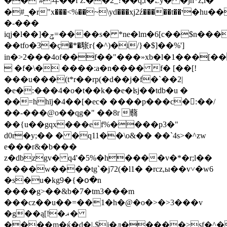
��`#ヸ��f z.��2_?��q;r�؎y� �jh*z,l�
�#_ͅ�r"x���˂%��~\yd���xj2ź�����t��י�hu��u���
�-���
iԛj�l��]�ݯ=����s� *ne�lm�6[c��$n����v�er�����%�2�
��tfo�3�ҫ�*�䮉r{�^)�i/}�$]��%']
in�>2���4of��f��"���»xb�l�1���[�
 �f�\� ����:a�n���� f� [��[!
���u���(t*r��rp(�d��j�f�`��2|
�e�:���4�o�t��k��e�ʪj��tdb�u �
��=hhīj�4��[�ec� ����p���c�󂶠:��/
��-���@o��qg�" ��8r 蘙
��{u��gqx���ef%����p3�"
d0r�y;�� � �q11��\o&�� ��`4s>�^zw
e���r&�b���
z�dbzgv� q4'�5%�h����v�*�r;l��
����w����tg`�j72(�l1� �rcz,ы��v˅�w6
�s�u�kg9�{�օ�n
����g>��&b�7�tm3���m
���cz��u��=��1�h�@�o�>�>3���v
�g��ą[!�ޣ�
����m�ќ�d�|.$j�д�����>sf�^�