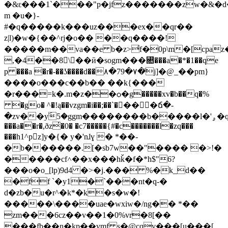
�&ԑ���1`���"p�jfz�������zw�&�d
m �u�}-
#�q�����k���uz���ex��qr��
z|l)�w�{��^rj�o�� ��q����!
�����m��va��e b�z>͐f�0p\m�[cpa
,�4��8\��ӣ�sogm���꣚���a�*�1��qe
p ���a �r�-��ʖ����d��٨�79�۷�҇j]�@_��pm}
����o���c��b�� ��k{���
�r���=k�.m�z��ѻ�g�����xv�b��q�%
�go� ^�!ą��vzgm�i��;��`����ճ�-
�zv��yۜ5�ggm��������b�����l�'ۄ�qep
���a��r�,ðz̓�0� �c7�����{#�c�������l�zq���
���h1^pz]y�{� y�'nɺɣ � *��-
�b������.[�sb7w��"���� �˃!�
�����cf˄��x���hǩ�f�*h$"6?
���o�o_[lp)9d4 �>�j.��� %�k_d��
�ff `�y1�`���nt�q-�
d�zb�u�r^�k*�k�s�w�!
�����\����uae�wxiw�/ng�� *��
zm���6cz��v��1�0%vr�8[��
���fb��n�kp��vmf s�@cqv���[u���[