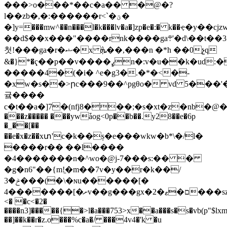
���>o���*��c�a�� �@�?
l��zb�,�:������r<`�ؾ�
�]y=���mw^��n���l�k
���lv�a�]zp�e�:� k��ҿ�y��cjzw
��d$��x���"����rnk����ga܊'�d\��t��3��4��4�'��vjqm�ki7�vz'���zn��#z����u5���f�����n|z����fsv�u$lq�'�����p���}'ߪa9�]����~im�
첫!���ga�r�ޝ�x ܞ��,���n �*h ��0չq
&�}*�ҁ��p��v����ߨn�:v�u��k�ud:��tr�a������
�����4�(�i� ^e�g3�.�*�<�-
�xw�s��>րc���9��^pgθo� vd 5���'
귴����
c�t��a�]7�(nfj8���;�s�xt�z�nbֵ�@�p:�
���z����� ���ywǡog<0p��b��.y28��e�6p
�_��[��
��e�x�z��xտ'c�k��ș�e���wkw�b*\�/l�
����r�� ��l����
�4�������n�^wo�@j-7���s:�� �
�g�n6"��{m!̠�m��7v�y��r�k��/
ݲ�3���(�\�ɴu������[�
4�������[�ށv��g���gx�2�ם�ޱ���szᤉ_u����<_w�j�ս�]��96%
<� �c<�2�
����n3]�����{�>l�a���753>x��a���s�s�vb(p"$
��]��k��r�z.o���%c�a�/ ���4v4�'k �u