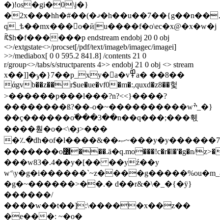
�)!os�gi�0\j�}
�2x���hh�#��(�ޤ�h��u��7��{g��n��♫#m_
q_ѣ��mx���o�ӣ|u����f�o\ec�x@�x�w�j
ꍴ$h�f������p endstream endobj 20 0 obj
<>/extgstate<>/procset[/pdf/text/imageb/imagec/imagei]
>>/mediabox[ 0 0 595.2 841.8] /contents 21 0
r/group<>/tabs/s/structparents 4>> endobj 21 0 obj <> stream
x��]]�ݸ�}7��p_xy�a�v߾a� ��8��
άgvb��z��r$ue�ue�vf0�m�:,quxd�z8��헟
>������p���ӏ���?n?<<}����?
��������ß?��˗o�~����������wׯ_�}
��ç������o߰���3��n��q���;���훿
����훧�o�<\�ɟ>���
�؉�dh�of�l����&��ޞ~���y�y������7?
�������o߼���.ӓ�q.mo���!c�r�l�'�g�
���w83�.4��y�[�� ��yź��y
wʻ\y�g�i������`~z����g�����%ou�m_8�
�g�~������>��.� d��r&�\�_�{�ÿ}
������/
����w��t��]:\�����x��z��
�e���: ~�o�