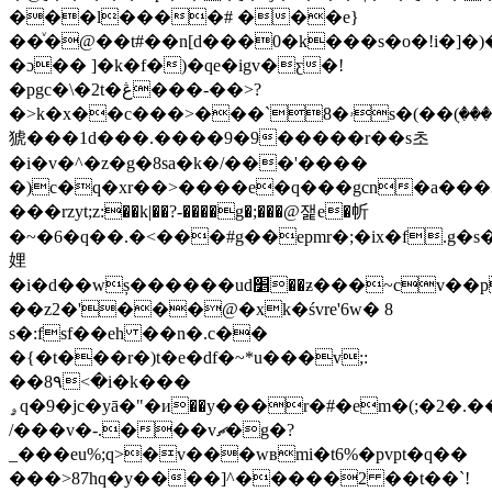
���l����# ���e}
��ͮ�@��t#��n[d���0�k���s�o�!i�]�)
�ɔ�� ]�k�f�)�qe�igv�ƹ�!
�pgc�\�2t�ڠ��
�-��>?
�>k�x��c���>���`8�ۥs�(��ٖ(����2�&��ğz���
猇���1d���.����9�9�����r��s초
�i�v�^�z�g�8sa�k�/���'����
�)c�q�xr��>����e�q���gcn�a���3
���rzyt;z:��k|��?-����g�;���@잹e�㠼
�~�6�q��.�<���#g��epmr�;�ix�f.g�s
娌
�i�d��wș������ud׵��ƶ���~cv��p�t�
��z2�'���@�xk�śvre'6w� 8
s�:fsf��eh ��n�.c��
�{�t���r�)t�e�df�~*u���v;:
��8٩<�i�k���
ۄq�9�jc�yā�"�и��y���r�#�em�(;�2�.��l���y�^�r
/���v�-.���vޗ�g�?
_���eu%;q>�v���wвmi�t6%�pvpt�q��
���>87hq�y����]^�����2 ��t��`!