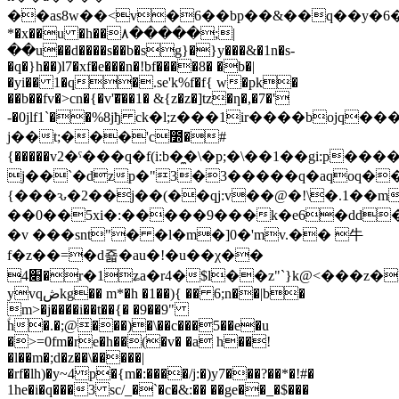
��as8w��<v�6��bp��&��q��y�6�o��m$�q�t��2a�rw"��)
*�x��u �h��٨�����;|
��u��d����s��b�sg}�}y���&�1n�s-
�q�}h��)l7�xf�e���n�!bf����8� �b�|
�yi�� 1�q�.se'k%f�f{ w�pk�
��b��fv�>cn�{�v'͝���1� &{z�z�]tz�ƞ�,�7�'
-�0jlf1`��%8jђ ck�l;z���1ir����bojq��
j��t;���'c೽�#
{�����v2�ˤ���q�f(i:b�̼�\�p;�\��1��gi:p�
j��`�dzp�"3�3�����q�aqoq��
{���ԅ�2��j��(��qj:v��@�!\�.1��
��0��5xi�:�����9���k�e6�dd�
�v ���snt"� �l�m�]0�'mv.�� ⽜
f�z��=�d죫�au�!�u��χ��
׋4�r�1ʑa�r4�$l��z"`}k@<���z�k4�����$s��:`��2�u����"�g*�(gt��s�5�p#���s�����
yvqڞkg�� m*�h �1��){ �� 6;n��|b�
m>�j���̸�i��t��{� �9��9"
ؑh�.�;@���)�\��c���5��e�u
�>=0fm�re�h��(�v� �a h��!
�l��m�;d�z��\�����|
�rf�lh)�y~4p�{m�:����/j:�)y7���?��*�!#�
1he�i�q���3 sc/_�`�c�&:�� ��ge��_�$���