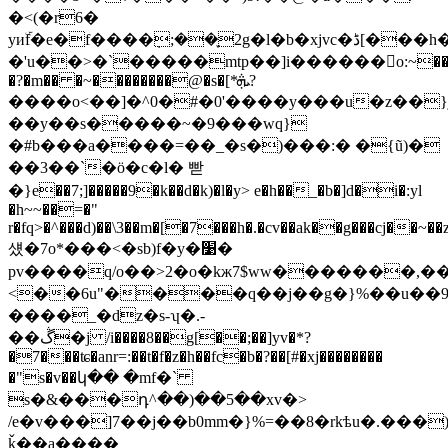
�<(�r6�
yиۜf�e�f����݂;��֢2g�l�b�xjvc�ڈ[���h�hk�f��bsn�мpfqi�_ez��^����/
�'u��>�`�����mtp��]i������o:~��v}|o
�?�m�� �~��������@�s�[*ܞ?
����o<��]�^0�#�0'����y���u�z��}jb
��y��s�����~�9���wq}
�#b���a����=��_�s�)���:� �{ũ)�
��3��`�ӧ�c�l� 빧
�}e��7;]�����9�k��d�k)�l�y> e�h��_�b�]d�i�:yl
�h~~��=�"
r�fq>�^���d)��\3��m�[�7���h�.�cv��ak��g���cj��~��
섔�7o*���<�sb)f�y�׹�
pv����q/o��>2�o�kж7$ww�������,��
<��6u"����q��j��g�}%��u��9
����_�dz�s-ʮ�.-
��ڴ�j /i����8��g[��;��]yv�*?
�7���ʨ�anr=:��t�f�z�h��fc�b�?��[#�xj��������
�"s�v��կ�� �mf�`
s�&���դ^��)��5��xv�>
/e�v���]7��j��b0mm�}%=��8�rkѣu�.���
ǩ��a����