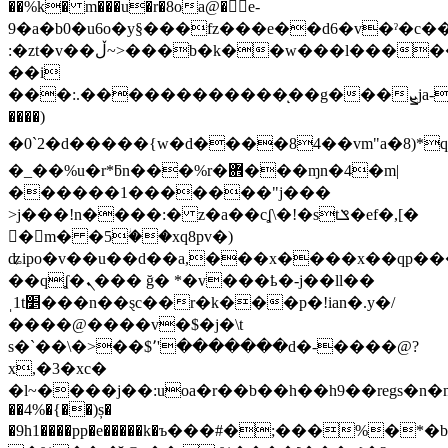
��%k� m���u�r�8oa@�񚕩e-
9�a�b0�u6o�y§���fz���e��d6�v�ˀ�c�
:�zt�v��ڵ~>���b�k��w���l�����٥[z�����-
��i
���:.������������ͅ��g���ܨja-
����)
�0`2�d�����{w�d����84��vm"a�8)*q
�_��%u�r*ƃn���%r�܎���ɱn�4�m|
������1�������"j���
>j���!n����:� z�a��cʆ\�!�stݏ�ef�,[�
�ِm� �5ؗ��xq8pv�)
ʥipo�v��u��d��a,���x����x��qp�
��qʆ�ܢ��� ğ� *�v���ҍ�-j��ll��
ˌ1t׵���n��ȿc��r�k���p�!ian�.y�/
����@����v�$�j�\t
s�`��\�>��$՚'�������d�-����@?
x,�3�xc�
�l~����j��:uoa�r��b��h��h9��regs�n�
��4%�{��)ș�
�9h1����pp�e�����k�ъ���#�;���%�*�