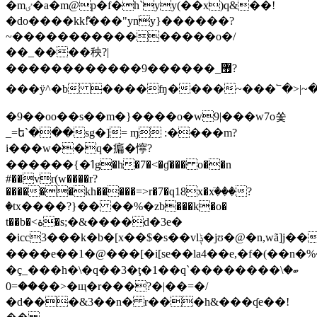
�mٸ�a�m@p�f�h`yy(��x)q&��!
�do����kk!͌���"yny}������?
~����������������o�/
��_����秧?|
������������9������_޿?
���ÿ^�b ����ʩ����~���՟�>|~��
�9��oo��s��m�}����o�w9|���w7o쏯
_=ե`���sg�]= ɱ :����m?
i���ԝ��q�㾫�懧?
������{�ߗg�h�7�<�ɠ��� o��n
#��vr(w����r?
������kh�����=>r�7�q18x�xٙ���?
�tx����?}�� ��%�zb���k�o�
t��b�<ة�s;�&����d�3e�
�icc3���k�b�[x��$�s��vlݙ�jʊ�@�n,wã]j���ajձa1x֪�$�ɔf�o�o���v�g{�7xo�y;�iܥb~v7n���*y�,���,�2�2�����";�ye����:�z���z��m���m�a��*u2�@;�k>u�/
����e��1�@���[�i[se��la4��e,�f�(��n�%��
�ç_
���h�\�q��3�ţ� 1��q`��������\ބ�
��=0��>�щ�r���?�|��=�/
�d���&3��n� r���h&���ʠe��!