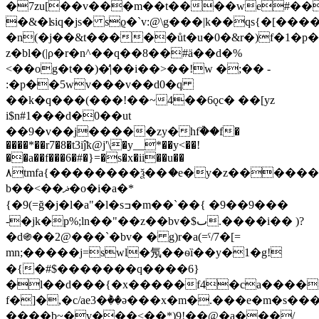
�7zu[��v���m��t����we#��
�&�ʪiq�js� sϱ�`v:@\g���|k��qs{�[
�n(�j��&t�����ůt�u�0�&r�)f�1�p�>d b�^�@��ʌag
z�bl�(|ρ�r�n^��q��8��#ä��d�%
<��og�t��)�̒|��i��>��!w �;�� -
:�p��5wv���v��d0�q
��k�q���(���!��~4��6ǫc� ��[yz
i$n#1���d�0��ut
��9�v��j�����zy�hfۜ��f�
����*��r7�8�t3iĵҟ@j'\�y__*��y<��!
��a��f���6�#�}=�s�x�ii��u��
٨tmfa{��������ѯ��ަ�e�y�z������&�������s:�>��q��cq��_y�����ei
b��<��ޛ�o�i�a�*
{�9(=ğ�j�l�a"�l�sߏ�m��`��{ �9��9���
-�jk�p%;ln��"��z��bv�$ٮ.����i�� )?
�d֍��2@���`�bv� � g)r�a(=ˤ/7�[=
mn;�����j=swl�氖��ѳȉ��y�1�g!
�{�#$�������q����6}
�l��d���{�x�����f4�ca����[
f�]�,�c/ae3�ٞ��ǝ���x�m�.���e�m�s��
����b~�v���<��*)9!��@�a���/