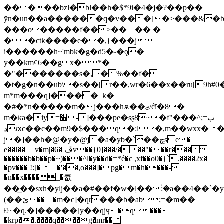
�����bzl�bl��h�$*9i�4�j�?��p��
ӯn�un��a������q�v���[�>���&�b
���o�����f��>���� �
��ctk����e��,{���j
i������h~'mbk�g�d5�˵�ǫ�
y��kmȼ6��gx�*�
�"�������s�,�%��f�
�t�
g�n��ub\�s��[r��,wr�6��x��ru[9h#
m*m���q]����_k�
�#�*n�����m�j���hѫ��ޒ/ćī�8�
m�ƙa�iy=໰-]���pe�sʂ8~�f"���^;=ب
ڍԕc��c��m9�$���q�:l�,m��wxx��ʲ�[�g6�waex���
j�]��h�@�y�@j�a�yb�`��چse�
e��l��|v�m|�6� ڦv��{0]���/���"���r���
������b�b��p�~)���^l�y��d�=*é�c ,xf��o0�{`.����2x�|
�pv��� !:[��'��,o���]�pg�m�h����-
�n��x���� _�큢
��͟��sxh�ylj��a�#��f�w�ļ��۠:�a��4��`
(��ێ�� �m�c]�qr���b�ab;=�m��
ƚ!~�q.�]�����[y��qjӌ �q���
�krp��.����q����g�mr��