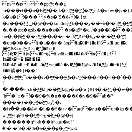
m�n ~�pp@;��ą
m���et��u�ly��jk�>,��/d2.�mow�jv�}:
k�k�1���͵y�s�`$�d-�.}xt
�#���._t�@�e�knu0usb���y��~ǹ�'�c�
�.��tcԇ�gzȃx��a�z��s�q5*�cڵ�q��h���?
6n�˻�|9��k��;��s!�ݢ �v\�b;y��f��
�qp�0��w{�a��η� 3op�q�0�*}�q�% x[�:uoj��q
]�8&cmj�>2�l��i~�
{�;'�9�jww�0~tg�'vd�ze����4�s8hofi� p!
�a��x�� ���r���!
�k�6k�m�t'~�:�a�"2�ws)��/a�&����@w7���]u��=�}
��t�耪�h}i��!
��z¯z���c.���h�z���<��<��`����sy�ߝ
߯!
�>���~p.k�khj��k@j�\u�5d}8}$�,���w�
[h�"ߋ���9�%�n����0�v�9�ab�?
����}���lay͌}�z
�հ��u��ǿw¡�h��*�>>�ard�r'u��ur�kx��t���׏ԙ�b���'
w yfqlǿff��=>ӈ��@�y|
������q*oth��h^cqӊ�æ!ٛ
�f�i�ńt�;�th�a�̰��g� v̟w\x-