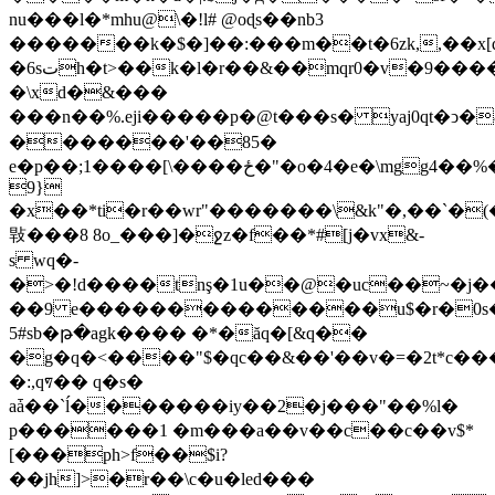
nu���l�*mhu@\�!l# @oɖs��nb3
�������k�$�]��:���m��t�6zk,,��x[
�6sتh�t>��k�l�r��&��mqr0�v�9����$ y�0��i;��e��/
�\xd�&���
���n��%.eji�����p�@t���s� yaj0qt�ͻ�&'f��ǣ%�������\
�������'��85�
e�p��;1����[\����ځ�"�o�4�e�\mgg4��%���ff�{]�u#����8���h��im
9}
�x��*ti�r��wr"�������\&k"�,��`�(
㪋���8 8o_���]�ջz�f��*#[j�vx&-
s wԛ�­
�>�!d����tnş�1u��@�uc��~�j
��9 e��������������u$�r�0s�>
5#sb�թ�agk���� �*�ăq�[&q��
�g�q�<����"$�qc��&��'��v�=�2t*c���
�:,q᥏�� q�s�
aǡ��`ĺ�������iy��2�j���"��%l�
p������1 �m���a��v��c��c��v$*
[���ph>f��$i?
��jh]>�r��\c�u�led���