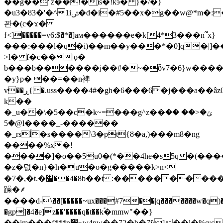
��g��''z��!�)s�!kӭ� }�/�}
�u3�ȣ3�'�^1iݜ�d�i�#5��x�g��w@*m�:��4�\e��r���]:�
꽌�(c�ϫ�
ϯ<]�����=v6:$�*�]aм������e�k[4*3���n՞x}
���:���l�q�i)��m��y���*�0]q�|]�
>l� f�c��|ǭ�
b���b������j��#�~�ȭv7�6}w����
�y}p� ��=��n裨
v��ڕ{�.uss����4#�gh�6���6�j���a��âz0@)�_�qٿ�}r��yo�u��^j����*�w�-
k��
�_u��\�5��c�k~=���g^z��ݶ�<�� ��
@�5l����_-������
�_rsĺ�s����\3�pt{ȣ�a,)���m8�ng
����%x�!
����]�o��5u0�(*��4he�s5q�(��
�z�덦�n}�h�ư�o�g�����k>n<
�7�,�t.�΃��4�8b��t :����������
躁�⸙
����d-\��[�����~ux���#7��|q�������w�q)�,
�gp]�4�e]z��ʹ����q�t��k֕�mmw"��}
��im���f***n׹~w4pw��72�b�7j\]��l�%q:c��s�vy���r��΢�u-