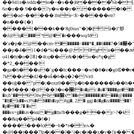
��941π�/eddʚ�m�<�x��)h�
���̊%b�
6o�x�� 9���?y�w��y�;������ǁ�
�i�ad~�����:fme<$>�����etr?
�n���{�}
����{���k��'&̙j0sux"�]�ɭ:à�)"䑰
�ź@q����`ף@�`�e���wq/lð}
�'a�р�.@��cm<
������<���*�_��6���׉�5�7�"�g�������pkodg��k��. >ɤ�{�y��.��!
��p�4�}1�d�*k(���@;0gn���ԕ
o41�h|�o�8ٔ}�4t:q��ee&�)�ss�o*q�g
�*2_��̮��!
�ga�h���u�`g��h:���~�wf�8�e�gϋᕳ��
7k��u�d2��nǩ�b�q�2�?vx0
��oğ�� "p�;�oxn9��p�b������֯n��h�
��$���.\�@��3�o�௡f�o�pc:�u�7����ge����`�
�n;b"��63twjb��׼x '��e]������)�$���@����
"�f͔t�k��vs3%�t$��h�zp#gj�, 2;� ggj:�d�g�zz������?
�p���:7� �ʜ
���ex=ġ��սv�iαz�g�פu!h���g���y>?�k
��&q��p4�!�}
�������h)t�~h�*ϧ�eԉ�
�@̶]��t���7fp�i��]�^j�c�i��ҳ�v�!]e