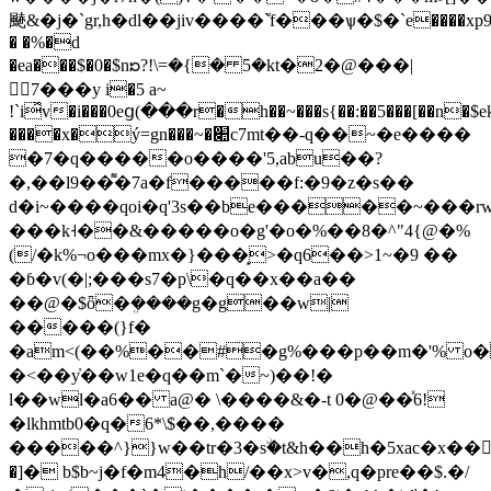
䬉&�j�`gr,h�dl��jiv����ܽ`f���ѱ�$�`e����xp9��
� �%�d
�ea���$�0�$nᘰ?!\=�{� 5�kt�2�@���|
7���y i�5 a~
!`i̽v�i���0eց(���r�h��~���s{��:��5���[��n�$ek
����x�ý=gn���~�׊c7mt��-q��~�e����
�7�q�����o����'5,abu��?
�,��l9��͌�7a�f�����f:�9�z�s��
d�i~����qoi�q'3s��be�����~���rwc
���k˧��&�����o�g'�o�%��8�^"4{@�%
(/�k%¬o���mx�}���̙>�q6��>1~�9 ��
�ɓ�v(�|;���s7�p\�q��x��a��
��@�$ȫ�ܸ����g�g��w|
�����(}f�
�am<(��%��#�g%���p��m�'% 
�<��y҆��w1e�q��m`�~)��!�
l��wl�a6�� a@� \����&�-t 0�@��ͯ6!
�lkhmtb0�q�6*\$��,����
�����^}}w��tr�3�sۨ�t&h��h�5xac�x��0ً
�]� b$b~j�f�m4�h/��x>v�,q�pre��$.�/