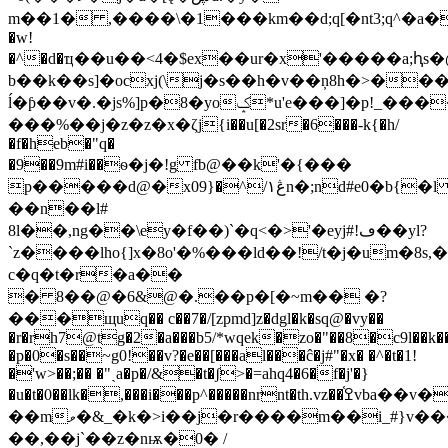
m��1� ,����\�1���km��d;q[�nt3;q^�a�p
�w!
�^�d�ҵ��u��<4�$ex��ur�x'�����a;ԧs�
b��k��s]�ocxj(\j�s��h�v��ņ8h�>�
ĺ�ƥ��v�.�js%]p�8�yoݤ*u'e���]�p!
���%��j�z�z�x�ζj{i��u[�2sr�6���-k{�h/
�f�heb�"q�
�9��9m#i��ѳ�j�!g fb@��k'�{���
p�����d@�x0ڠ١/^�{9n�;nd#e0�b{�l 6����yy�sч�;m�}
��n��l#
8l��,ng��\ey�f��)`�q<�>'�eyj#!ڡ��yl?
`z����lho{]x�8o'�%���ld��!/t�j�um�8
c�q�t�r�a��
� 8��@�6&@�.��p�[�~m�� �?
���щuq�� c��7�/[zpmd]z�dgl�k�sq@�vy��
�r�rh7@tg�2�a���b5/*wqek�zo�"��8�c9l��k
�p�0�s��~g0!��v?�e��[���al���ĉ�j#"�x� �^�t�1!
�'w>��;�� �"ˏa�p�/&�t�ʃ>�=ahq4�6�f�j'�}
�u�t�0��lk�,���i���p^�����nrnt�th.vz��ߐ֫vba��v��b�!
��mވ�&_�k�>i��j�r����m��i_#}v���l��,8�c;�&a�h^�,u��b�9֍��$.�
��,��j`��z�nѭ�0� /