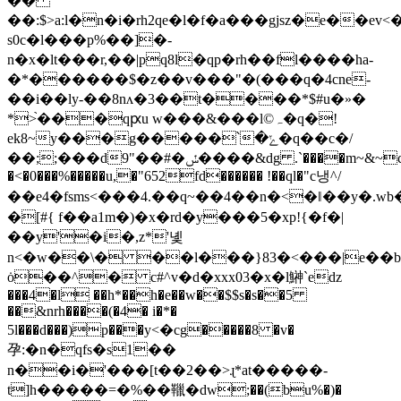
��
��:$>a:l�n�i�rh2qe�l�f�a���gjsz�e��
s0c�l���p%��]�-
n�x�lt���r,��|pq8l�qp�rh��fl����ha-
�*������$�z��v���"�(���q�4cne-
��i��ly-��8nʌ�3��t����*$#u�»�
*>֙���qԗu w���&���l©ہ�q�!
ek8~y���g�����՝�ݺ�q��c�/
��;;���d9"��#�ݽ����&dg .`����m~&~c
�<�0���%�����u,�"652fd������ !��ql�"c냉^/
��e4�fsms<���4.��q~��4��n�<�ǁ��y�.w
�[#{ f��a1m�)�x�rd�y���5�xрǃ{�f�|
��y'�i�,z*'녳
n<�w��\� ��l���}83�<���|e��
ȯ��^� c#^v�d�xxx03�x�l鰰`edz
���4�l ��h*��h�e��w��$$s�s��5
��&nrh����(�4� i�*�
5l���d���)p���у<�cg�����8 �v�
孕:�n�qfs�s1��
n��i�'���[t��2��>ɻ*at�����-
t]h�����=�%��䪉�dw;��(bu%�)�