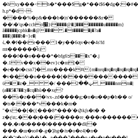
�hxy���<h�*���$g�*��i$6�dg�;�#�
h.p*�d~-
����%�p&���b�|n'������&r�
��\�'qs�cchσ׷}t����@�|]���������u�����m}
ã�����jcphk�ʜ�@��t� .�t�����j�?a�
���)]���b�~}e�|
ᢽ�.�f��ie��� 1�y��6ƣv�e�4s'fd
mt������̅h)
���f��n����*�bfg6ᤍ���x"�.j
�.1v��x��ev}c�m[�
�e��t�csn7]�.mх����k#t{m�nrq�rq�rq�rq�rq�
�v��͟��u�����[�l����������
ϋ��z�_ �/ ���ټ��2_����nmm�|
(a��5�7��:y�cq�ћù��xȩ?
��s�z���\vx-.zd����g;�n�u��p�h�� o/
�ts�:���*v���k�m�
"�x��[�({���8*���'�փkʃs�t� �
z�ę\n;.���ț���)����reˏ���e�������z�2�z޺*j��dn����s��;��r��$c7w���)ߌ$l�[�pg�{c���h��
��,�s�t����l�������dl(�
���.�ш�ю#�-g�ڋhg�/n�o�e4|�n�
�'�"t�gćӹ��}� _ʀ���7���n.s�e�n�r���l