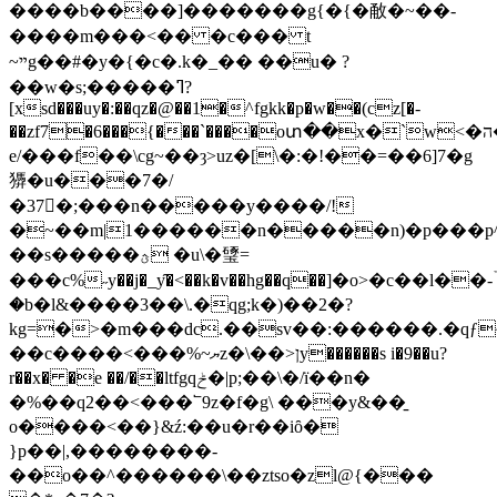
����b����]�������g{�{�㪌�~��-
����m���<�� �c��� t
~ײg��#�y�{�c�.k�_�� ��u� ?
��w�s;�����ߣ?
[xsd���uy�:��qz�@��1�^fgkk�p�w��(cz[�-
��zf7�6���{���`����oտ��x�`w<�ה����z_�'��ƛ?
e/���f��\cg~��ȝ>uz�[\�:�!��=��6]7�g
㺛�u���7�/
�37�;���n�����y����/!
�~��m|1������n�����n)�p���p^{|8
��s�����ؿ �u\�㻹=
���c%˶y��j�_y̑�<��k�v��hg��q��]�o>�c��l��-ۡ
�b�l&����3��\.�qg;k�)��2�?
kg=�>�m���dc.��sv��:������.�qƒ~
��c����<���%~ޔz�\��>ןy������s i�9��u?
r��x� �e ��/��ltfgqݲ�|p;��\�/ї��n�
�%��q2��<���՟9z�f�g\ ���y&��̱
o����<��}&ź:��u�r��iȏ�
}p��|,��������-
��o��^������\��ztso�zl@{���