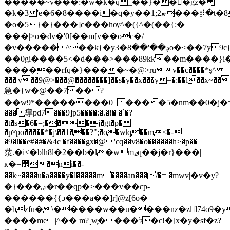
�����~v���:�w�k�q _��}��񨯥�gz�
�k�3'e�6�8����i�q�y��1;ޓ2���⡾�t�߳8�a�~#x�]*]�l����7��[�m1�\|s?}
�o�5}�}���]c���hѹ^�({^�(��{:�
���|>o�dv�'0[��m[v��oc�/
�v�����^��k{�y3�ڊ��'��8o�<��7y 9c{�'�|
��0gi����5<�d���>���89kk��m����}i
������rfq�}����~�@>ruv��c����*ȿ^
���|v��9@>���@��������]��s�y��x���y=�:��l��x~��
急�{w�@��7��?
��w9*��������0_����5�nm��0�j�=��
���導pd7���9]p5����:�.�!� �`�?
�t�s�6�=;���j�gt�p�
�pʷpo�����*�j\��1���?";�o�wǀq��m<�-
�9�l��e#�#�&4c �f����gx�@'cq��v8�o������h>�p��
汬.�i<�blh8l�2��b�l�wmޖq��j�r}���|
к�=ޭ׽�ni��-
��k~����u�a����y�l�����m����an���/�= �mԝv|�v�y?
�}���ۺ�r��qp�>���v��εp-
������{{ͻ���a��]r]@z[6o�
�bzfu�\�����w��u����nz�zl74o9�y
����me|^�� m?˷wֶ����ל�c!�[x�y�sf�z?