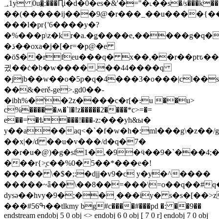
؀1y 0u�͖:���Ԥi�d�0�es�&'�="�˪��s�/s���k��������2�qvk��z���.��v��ۿ���j���`�b�����xr:
��(�����ij���9@�r���_��u����{��
���l�pr{'6����y�?
�%���ҏ\z�kr�a.�ǥ����e,�����g�q�
�ڌ��oxa�j�[�r=�p@�e
�ö$��rfeu���q� x��,��r��ptԏ��
귔��ċ�b�w����.��44����q
�jjb��w��o�5p�q�4���3�o���|cl��
��&�erě-ge>.gd0��-
�ibh%�'�2z����c�r[�։u ��u>
c%�����ʍ�`l�!z�����2����*c>=�=
e��=�ѣ���!���-z:���yh&ы�
y��a��aq<�`�f�w�h�:ml���g\�z��
��x|�/d ��u�v���/d�q�7�
��r�u�@)�g�sf1�,�9�ӵ��9�`���4;�
���r{>̥c��%0�5��*���e�!
����� \�$�;:�djj�v9�c y�y�^����
�����~ǟ��\��8��=���\=o��q��#q
dysə��hvy�9�;��˼���iy� s�s�[�
���#5ߒ6��tlkmy bg#c����#���pd �: ��9��
endstream endobj 5 0 obj <> endobj 6 0 obj [ 7 0 r] endobj 7 0 obj