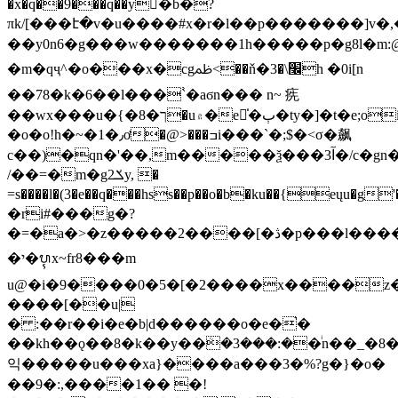
�x�q��9���q��y򋂯�b�?
πk/[���է�v�u����#x�r�l��p�������]v�,�[
��y0n6�g���w�������1h�����p�g8l�m
�m�qҷ^�o���x�cgﲹ<��ň�׬\�3h �0i[n
��78�k�6��l���`̀�aϭn��� n~ 㾌
��wx���u�{�ך�8�u۾�e̍�ٻ�ty�]�t�e;oiw_���
�o�o!h�~�1�٫ơ�@>���ߏi���`�;$�<σ�飙
c��)�qn�'��,m�����ѯ���3آ�/c�gn��s\�
/��=�m�gݎ2y, �
=s����l�(3�e��q���hss��p��o�b�ku��{eųu�g'���9a>�c�ߦ=s
�ri#���g�?
�=�a�>�z�����2����[�ڎ�p���l����-
�י�ᬋx~fr8���m
u@�i�9����0�5�[�2����x����z
����[��u|
� :��r��i�e�b|d������o�e�֙�
��kh��ǫ��8�k��y��ܳ�3���:��ͥn��_�8��"g߅�fw�{��vj���s_�qm���j_&��s�����c�����w��u�>��������
익�����u���xa}����a���3�%?g�}�o�
��9�:,����1�� �!