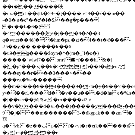
��(��� ����㫙
�qx:�c!'��i|fk�>9=�[����b< 9��έ��m��
-�0� a�c"��z'�l�$.��g߲�p��
�
�c��ʪ�6�(
�^r������]e�j���/l�?��3
q�wnet��4d(��hm�pz �z(�4��t�/f���-
-!5��y,�� �����lc��6
�u9�g����$oyn�*�)m�_`!�ʚ�}
�����"wiwl7��!orҥ
?��~f���hi&�|
��p"��� s]��k�> }5��f�q|eu7
���ey��r�ˢ��3���>���
���eд�%>�����
��m�c���9��4����9�~fa�y�9��\c��oe��
y\���r1���d��v��u��i�d�hқ e�%,s�
�j��uer��@j!$w �ՠ����zt2n/
��v����d�a1���)�����y���0��
9�j���m������3-�đkgpak�� �zm[�
旗
q�vb.�z��ٺ p�f�>vt�r�e(k�����d�*��^���z�y��7��q�t�o)ɗu��wrm�*ob>��5?
�yp=qt�vf��e