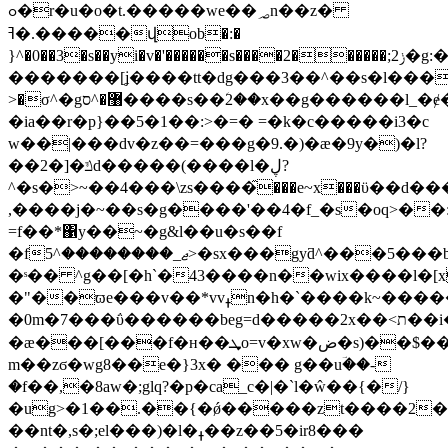
ߋ�r�u�o�t.�����we��؃n��z�
ߔ�.�����վob�:�
}^�0��3�s��yi�v�'������s����2������;ݫ2�g:���f�{��ʘo�m��l�{��ޟ����l�����2]�eݒ>���sh��
�������[ʝ����tt�dg���3��^��s�l�����*�����
^ס����s��ؘ2��x��g������l_�ɇ��e�?
>�σ^�g޸�
�ia��r�p}��5�1��:>�=� =�k�c�����i3�c
w��|���dv�z��=���g�9.�)�ӕ�9y�)�l?
��2�]�ݿd�����(����l�ڸ?
^�s�>~��4���\zs����໎���e~x���ϋ��d�
,����j�~��s�g����'��4�f_�s�oq>�
=f��*΁y��~�g&l��u�s��f
�fޖ_��������^5>�sx���gyƌ^���5���b_}
�ˢ�� ^g��[�h`�43����n��wix����l�[
�"��ϖe��
�v��*vvߪn�h�`����k
~����
�ӕ���[���f�ʜ��ܜo=v�xw�ض�s)��$��������%o�vu��ʃ{��v���v�_y_��
m��zϭ�wg8��e�}3x� ��� g��uؔ��-
�f��,�8aw�;glq?�p�ca_c�|�`l�ŵ��{�/}
�
ug>�1��.��{�ǿ�����zt����2�b
��nt�,s�;el���)�l�ߪ��z��5�ir8���