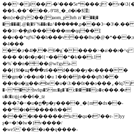
��^�ji��j -�ˀ���5e*���;j˹�v�\3{
��$-,��"���,-9'ʬ8_�_d�ɨ�$澲|
�m}e�@y2��jؙ])aom_phrh zr`���j�
�r��ɨ�[.@�(�9`%��e�ʑ^�ܶ�����,p���3~�3\�.�
��1t>�ܾ�gh������rm�qq�� [
��e��*uj%7��h���v̂���8wj�@�*���;
�4���
��;r�4l݄�,�-6�g`�����>�a\��r�^q
��� �(�t�p�l{=���*�k��ʟ1
�%`��n���@wl'gya-
��[{9f�պ���z6��d��t��y�ͼ���� �
�gm�`e��ui�1�u 1��j�jb���qfb3� �
��r�u�|g��obe�u�\3:��0r��o���ۅ�lq7j��r��qj�]�
�>*�;bvfqs�5m:�g�`�c�t���|o�ҿ���.�r
u�c�zӆjݟϭ��6�_tz
���7�<�u�ը�p�y����_�{m�dx��-
��*�t�����&��
�ʇ���t������zu:�qu�t7��r- lyy
ʂ�=�!�lw�}v����/
�we5`��$�a��q����-