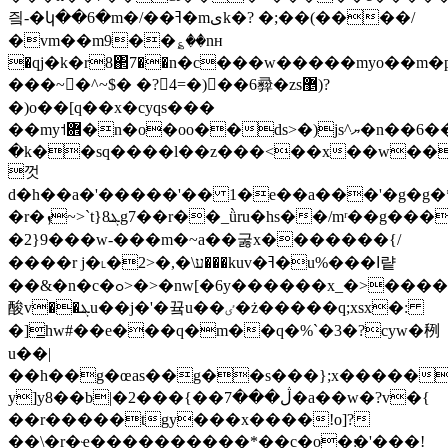
즼-�կ��6�m�/��ߔ�mىk�? �;��(����/
�vm��m9��؏��nн
�qj�k�r8΂7��n�c���w�����myo��m�p�)�ڔ�ٔ7�m���4��fُr��7�
���~�^~$� �?4=�)�ٔ�6彛�zs޵)?
�)o��[q��x�cyqs���
��my˦܎�n�o�oo��ds>�)js^ޔ�n��6��aק�m���m�lխ/
�k��sq����l��z���<��x��w���w�
껏
d�h��a�'�����'�� 1�e��a���'�g�g�*��
�r�ܙ~>`t}8ܔg7��r��_ǜru�hs��/mʳ��g����e�=������q�w�����џϸ���u��\�|
�2}9���w-� ��m�~a��굻x�������{/
����r j�˪�ע\�,�<2���kuv�ߔ�u%���ߊ럍
��&�n�c�ߋ>�>�nw[�6y������x_�>������=u;�~
酸v��ܔu��j�'�끀u��ٸ�ż�����q;xsx�:
�]̳hw#��e���q�m��q�%`�3�?cyw�䅀
u��|
��h��g�œas��g��s���};x�����
y]y8��b|�2���{��ڷ���7�a��w�?v�{
��r�����tgy���x����!o]?
��\�r�ҽ����������*��c�o�׃�'���!