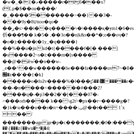
�w�_�/{�ވ�����r�t͓6���x?
(£.p�$��ou����/
�_���
�5�������>��}��3�-
���9y�ש8noo�qo�
��ڔ�s>��i��q����ϟ�\����қ�ɏm1�6�esp���0n�zw����mk�y�8�w�m�'�u�^5����=ݟdl��v���y
伒���¶�� k�5� ,��3o��n|k&s��*�;o��oҷ�?
�o�):����|�1y_�q����}
��%��u�jn/kd�t{�����f�[� ���|
�s����٘2~s�i:���m�[s����
��@�iǽw֯��n��w-
_e��^��w������lw���fa����uv7~�ň�~2_�ٷ
՘�z��'��{�k}
�����o�foƻv����%�l���լ߼\��5�����e��5�ŗ�����
��-�n����<������#���2?
����q�-�p3��2�'�[���07�-
>���orh���� k�� ϟg2tؙ>�px��r~����g�?
�}k�\u���u��s�n=����:ݕ@��t�� 1`x
�� /
�������agege�p�c�������;�f�:���ᡎj^"u
��\{���z{��wu��j�4|
��7���)��e���b��p��n���[�n�=�d�h��t�{���tn�>uq�