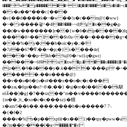
t���w�p�������=t�j�i�9���d�o�6�
�v�a��*���c{���
�e{��d����k�~�w ��!x�c��m@{�ww}
�>� e����괗^�4l��9���~~d|fұ�x��g�g-
��(�w�������]e��{w�6�sp����)
����8=��ī�:�$v0a<��~����ʈ�
���%�y�;��h�oic�y�,:�!
�7z��ߜ�67.��=�p;�}x����4e[
���^��p~lkb�;%@0�>wl{q�gwc|
�����~6fѿ/a�ׄxw�p
.����o����t[�^�߭r
(|z�.�ϥ�4���y�.k���`���g\^�~��
�����-��n����@}
��v��a�6�{s�s#���x��o�c�c���i|
��zܗ,�fqn��n?~8\�,��} �ų|�re�(��b��k駢
nꗏǩ��]�g{�7��sz(��"m��/e����0����
{m��_h_�xo�c�c���xz):�㡥
x�am/5��k��.���;����h�o�����7 7؞
�{�f�2
���e�%¦s�p��xpfǣ�x�� })��rpy�pww�a
�?m��0>���[�я>����/�*�vl