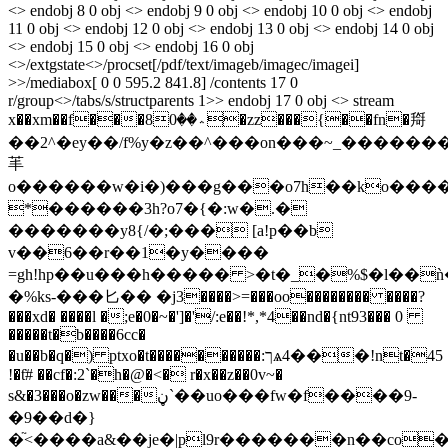
<> endobj 8 0 obj <> endobj 9 0 obj <> endobj 10 0 obj <> endobj
11 0 obj <> endobj 12 0 obj <> endobj 13 0 obj <> endobj 14 0 obj
<> endobj 15 0 obj <> endobj 16 0 obj
<>/extgstate<>/procset[/pdf/text/imageb/imagec/imagei]
>>/mediabox[ 0 0 595.2 841.8] /contents 17 0
r/group<>/tabs/s/structparents 1>> endobj 17 0 obj <> stream
x��xm��f���8؞��0�zz���{��fn�搿
��2^�ey��/f%y�z��^���on���~_������
䒠
o������w�i�)���g���o7h��ko���
*������3h?o7�{�:w�.�
�������y8{/�;��� [a!p��b
v��6��r��1�y����
=gh!hp��u���h����� >�t�_�%$�l��ǹ�
�%ks-���匕�� �j3����>=���oo�������� ����?
���xd� ����l �;e�0�~�']�'/:e��!*,*4��nd�{nt93��� 0
�����t�b����6cc�
�u��b�q�) ptxo�t����������:ךѧ4���!nt�45
!�ƭ# ��cf�:2`�h�@�<� r�x��z��0v~�
s&�3���o�zw���ڼ`��uo���fw�f����9-
�9��d�}
�֘<����a&��je�|pl9r�������n��co