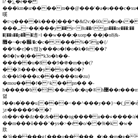
i? �ݻ�e��
���
km�sr����m��@���'�a�s���c�xu�a��s���
嗘
�t>q����k���]���*�&f2v;�60cu�u�s�
���,ܝ=��|���y��e<8o��r\gn���ne���:��
�[��s��p��ͭ�迶>l ��w���:�xorp� ��j�n8|&-
޿�~�r�֌/�c�c�.���%�5g�{/
��%�ҿ]�ԏ떥]y���o�f�o�k�fe��?
�8�[w�j��*k3o�h��-
�����u�8��9�֍�m�q�(?
��3\���c�y�sy��0�?
dc��k9���a;������tu�zu}
�mou���f� ^k��pn�� �-
h���̹��b�]:��ux�:�q�®h޳��r���m
뎖
l��s�ͭ���u]���<��^���y��}~�(˯j�
ݱzʵ�����9��?
oh��v��ǳ��;&���ng���ܽ�u��ء����/a̒��g�6�2�e�qf�?
��m���ů���־�ys�>�r�o/� �9i�k �w�
㸝
�3ù�����g{���u�����﮵�\�.�m�ʀ�mn�����z����