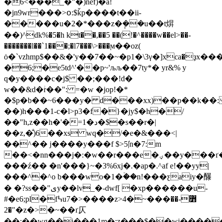
�6<���_�"�)nef)�a!
�jn9wr���>օ:$ǩp����t��ii-
�����u�2�*���z�݄��u��t焺
��)^dk%�5�h kt��,��5 ��(!�^����w��el>��-
�������l��`1���;�l7���\>���ϻ��oz(
ȯ�`vzhmp$��&�'y��7��~�p1�\3γ�]xca�ҙx���
�6;�e5td^'��p~'љљ��7ty*� yr&% y
q�y����c�j$ ��;���!d�
w��&d�ؗr��": =�w �jop!�*
�$p�b��~6���y� d���xx)��p��k��:
��)h���1-c�l>p3�f�}�jy$�h�/
��"h,z��h�'�=1�د�$�s��r�|
��z,�̐)6��xs wq�/�e�&���<|
��^�� j����y���f $>5|҆n�7:m
��<�nn���j�:�w��r���e�ؠ��y���ґ�,h
���ź�� �n'���}~�3%6xj�.�ap�.^af e!��yy|
���^�^o b���wo�1�ۡ��n!���ƹaiy�䤖
� �?ss��"ىy��lv
_�-dwf[ �xp������u-
#�e6;pl�f߆u7�>����z>4�~���߻-��
"�2�z�>�~��ґ仄
��;��wg��i���1m�;z���$��wi�����&�yer�r��ڥd3�