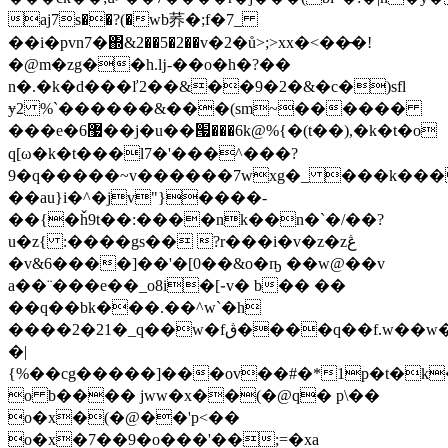
aj7s��?(�wb荞�;f�7_
��i�pvn7�΍&2��5�2��v�2�ů>;>xx�<��̵�!
�@m�zg��h.ǉ-��o�h�?��
n�.�k�d���ľ2��&��9�2�&�c�)sfl
ɏ2 %`������&���(sm~������
���e�޷6��j�u��՗���6k@%{�(t��),�k�t�o
q[ω�k�t���l7�'���^���?
9�q�����~v������7wxg�_ ���k���e$
��au}i�^�jv"}����-
��{�ȟ9t��:����nk��n�`�/��?
u�z{ :����gs�� ?r���i�v�z�zڠ
�v&6����]��'�[0��&o�ҧ ��w@��v
a��¨���e��_o8i�[֊v� b�� ��
��q��bk���.��^w`�h
����2�21�_q��w�fڨ����q��f.w��w�ba!
�|
{%��сg�����]���ov��#�*1p�t�k
o b���� jww�x��(�@q� p\��
o�x�(�@��'p<��
o�x�7��9�o���'��;=�xa