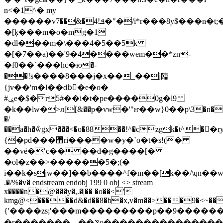
n<�1^� my|
������vܦ!4�&��7�"�/i*r���8y$���n�t;��u��m�4a�ī����|
�[ķ���m�o�mg�1
�dl���m�\���4�5��5k
�[�7��a)��'9�4����wem��*zn-
�f0��`���hc�ю�-
��!s����8���j�x��_��j臨
{jv��'m�l��dbٔ�e�o�
#ݷe�$�r5#��i�t�pe����0g�l9
�k��lw�>л[[&��p�vw�'"ҥ��w}0��p\3�n�.
�/
��a�h�ްwgx���<�o�88��!^�czgk�t^��ٖryw�tڕ�(�
{�pd���޾ri����w�y�`o�t�s!(�
��vё�ʽc�� ��d�g����[�
�ol�z��>������5�;(�
i��k�sjw��]��b����^f�m��[k��/\qn��w�f
.�/%�v� endstream endobj 199 0 obj <> stream
x����n�@���y�,.�|�� �o��<'
kmg@<�����d&�d��8�b�x,v�m��>���9�<~�����o�
{'����zs;'���m���������p��9�����
�r�������__��ݏo�����������������i�x���o?