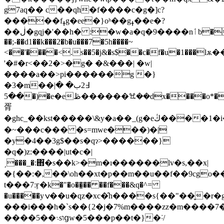
g7aq�� c��qh�f����c�g�]c?
�����fߪg�ee�}oʰ��gߪ��e�?
��ڶ�gqj�'��h� :�w�a�q�9����nٲb�ٟd�^���$��<ޟ���2��i���/4�e��1~�6��tw������zta�m�k��/
��;-��d1��k���2�b�u���7�5h����~
<��'����<.s��5�j&�s$��c�f�u�1���l
'�#�r<��2�>�g� �&���| �w|
����a��>pi������g �}
�3�m��߃2ب� �|
��5�)�e�eڟ������ꖐ��dx����o*��;�fx�k�=.�q��1�j�dk�'{һ�<_y�{��=�q�(]�_�\)���y�<�#����s���gj�k��3���$�7k�����.s���s�v"��<�q�~��
胥
�ghc_��kst�����\&y�a��_(g�eڭ����1�i���)�c��s"�0թ���hq���c{/
�~���c��� �s=mwe���)�|
�y�4��3g$��s�qɂ>������}
�q�)z:����|ut�c�|
͵���_�:΋ׁ�s��k>�m�ı������lv�s,��x|
�{��:�,��\oh��xt�p��m��u��f��9cgo�
t���7ːӻ�k�"�o��̱�� ��f���&q�^=
�u�����yݍ��u�qz�xc�̑h����s{��"��̬�r�g�z�ֻ������s[��|
���i���h�`s��{2�j�7%m����zz�m����7��
����5��܈sוցw�5���p��t�}�˸/