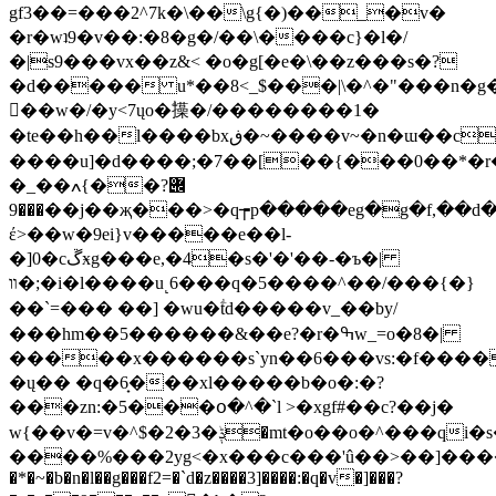
gf3��=���2^7k�\��\g{�)��_�v�
�r�wʇ9�v��:�8�g�/��\����c}�l�/
�|s9���vx��z&< �o�g[�e�\��z���s�?
�d����� u*��8<_$���|\�^�"���n�
��w�/�y<7ųo�ؖ㩰�/�� ������1�
�te��h��l����bxڧ�~����v~�n�ɯ��c�m���mx���v��o��on}
����u]�d����;�7��[��{���0��*�
�_��ߍ{��݌?
���9��j��җ���>�q┮p�����eg�g�f,��d�ٻ��>�ݭ���'x|^��
έ>��w�9ei}v�����e��l-
�]0�cڱӿg���e,�4�s�'�'��-�ъ�|
װ�;�i�l����u˻ 6���q�5����^��/���{�}
��`=��� ��] �wu�ؖtd�����v_��by/
���hm��5������&��e?�r�ߒw_=o�8�|
�����x������s`yn��6���vs:�f����
�ų�� �q�6̟���xl�����b�o�:�?
���zn:�5���օ�^�`l >�xgf#��c?��j�
w{��v�=v�^$�2�3�ݙ�mt�o��o�^���qi�s�>;.��4��c��q����q��t.
����%���2yg<�x���c���'û��>��]����_ҷ
�*�~�b�n�l��g���f2=�`d�z����3]����:�q�v�]���?