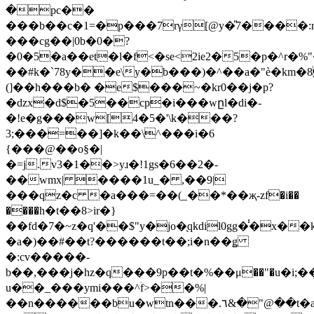
�pc��
���b��c�1=�p���7rγ[@y�̎7����:
���cg��|0b�0�?
�0�5
�a��et�l�f<�se<2ie2�5�p�^r�%
��#k�`78y��e\y�b���)�^��а�"è�km�8
(]��h���b� �e$���~�kr0��j�p?
�ǳx�d$�5��cp�i���wըl�di�-
�!e�g���w[4�5�'\k���?
3;���=��]�k��\^���i�6
{���@��o§�|
�=j.v3�1��>yɹ�!1gs�6��2�-
��wmx| ����1u_� ,��9|
���qz�c �a���=��(_��*��җ-zf�i��
����һ�t��8>ir�}
��fd�7�~z�q'��$"y�jo�̖qkdil0gg�̾�x�
�a�)��#
��t?������t��;i�n��ǥ
�:cv�����-
b��,���j�hz�q���9p��t�%��μ��"�u�i;
u��_���ymi���^ۛf>��%|
��n������bu�wtn���.٦&�"@��t�az�}