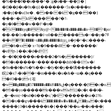
�%���f��s���^� :g�s��~��]}� |
�f]��ƥ�s�9x�zɉ{������<5x�e���te
:��y[��a{be�۔� r��/�k؜'�g��:l��}
���>�ekȏ���f��?�?-
�y�l���w��f^�n�
�֞c���kyq�ht&y@<��r��#�x���s��u�n~8�^�po>p�7ƞ«���q
��-��1x�����ї>o0��;����u�<��y�7ꅯ
��v��}����>x��q��o���8�dӷpݻn�ӯ�^�c:����-
@�h�xx� x<'b|�9���dlf�~������/
�elր-}��c�d�d
�~�f�[����e����2�%�y�����}/
��s�����<���\����dsbf��1w�/
�9n��f�u%�%��s>�fy�l�y��缡������ 
眖|2�x7-�i��=�m���c�u�&�~ɯ�.�q���
�#ב��3v{꼯
�w��g���ig�57�����u��k8\��&ڨ�q���:�[9�c�o.�p~ܫzz;��<�n��
�\��yo�����e���ww{]�c�t ��i�-
_�~�em|~f�sd�ü���s;`|�6?������sz�2?6-
�i�x��gϡ���k���:��t�w�w��u�ߩ��yە�c���m�
����}3�k�����k�{���?��uށ��o���|