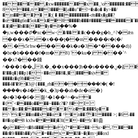
�������,�xw���������x��_\o������:��
8ӵ���,ʊ��3����[a��u"�!=�s�o� �y>��/
�m����]� �;( � ��|��������-ơn��x�g��?
�o���g6n�5ok�k��8����b���#�����������ˊ��
�.�)��h�l�(���y�8ۣ��%�
�y,w���ժ�xc�w<ָ�/��/ �:�c���g�b_^?�ǣn
���x�e�x���ƫ��m����r�(�/
�.�s5гhw�����k�a�3|�*����d)}
�be�b����f�m�j8}`�ku�) ���`^
��x7���錢
^���1��ڷ.8�_��x���]h��s����ݧ�ǧ������@in�
�!��q�}��p}�<��e��8�,|� |����s|v�
����z�q9h��?
���4�'�9�3@{���_rh�ܰ�����!�( �!
����x�4��k_�3ƿ��ah�de�o�}
�e�3��6�:줢^�1��^>�w�
�{`˂����o����~���c?�? 8� l
���o:��:�����o���!o��;���$p��
^`c���m��x��o� ^�n��?͠�1���� >; �6-��
�#�op�8 kxlw����)�3ī(�~��z`�8졺
�p��=t�84����eƺ7*����>u>�,?����
��r�9/���h��)/% �=��zx��ž�~�(�m>j��oxl