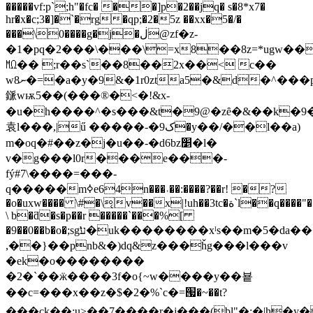
�����vf:p`;h"�fc� ��]p�2��jq� s�8*x7�
hr�x�c;3�]�`�rg�qp;�2�5z ��xx�5�/�
���\0����g�j�ڶ@zf�z-
�1�pq�2���\���\=x8��8z=*ugw��
㏁�� ;r��s`��8��2x��< c��
w8ނ�=�a�y�9&�1r0zta5�&d�^���p�6�����3��f z�o ct��
鎃wѭ5��(���®�<�!&x-
�u�h����^�s���&t�9@�zȇ�&��k�9�)
袁l���,|ű �����-
�ک9�y��/��l��а)
m�oq�#��z�j�u��-�d6bz׵�l�
v�g���l0r���e���-
fý#7\����=���-
q�����mߦe64n���˓��:����?��r! �?
�o�uxw���� \#�\͔v��x|!uh��3tc�ة`l��q����"��t
\ b�ƌ�s�p��r �����`���%[
�9��0��b�o�;sgע̛�uk��������xˡs��m�5�da���go�_z�o�*_��`�mh���eŵ�9,���f�x��?:�7��x�dom�\��p���;����6���9�_�mf������u�u_�l` ��t��ԁ:
,��}��pnb&�)dq&z���ȟg���l���v
�ek�o��������
�2�`��ӝ����3f�o{~w����y��뵽
��c=���x��z�$�2�%`c�=՗�~��t?
���ck��;u>��7����r�j���(bl"�:�|h�y�