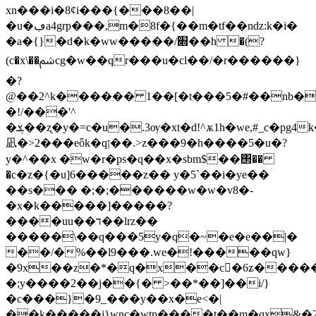
xn���i�8ȼi���{���8��|
�u�ڢa4grp���,m�8f�{��m�tf��ndz:k�i�
�a�{}�d�k�ww�����/׍��h �(?
(c�x\��ﴌcg�w��qr���u�cl��/�r������}
�?
@��2^k������ 1��[�t���5�#��nb�
�!/���'^
�ܮ��ʐ�y�=c�u�.3ѹ�xt�d!^ѫ1h�we,#_c�pg4k�k���%
凪�>2���eȫk�qן� �.>z���9�h����5�u�?
y�^��x܏ �w�r�ps�q��x�sbm$��΢��
�c�z�{�u]6�����z�� y�5`��i�ye��
��s��� �;�;������w�w�v8�-
�x�k�����]�����?
����uu��ד��lrz��
�����\��q���5y�q�~�e�e��|�
��/�%��l9���.ԝe�!�����qw}
�9x��z�*�q�x��c�ُ6ʑ��������jn�)1n
�;y����2��j��{� >��*��]��i/}
�c���}�9_���y��x�e<�|
��k�����j}wnc�wtp����t��m�qx&�