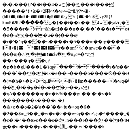
�:�,���{?��t��4�w�����i���|
�����*f z�<׋2�w-ƻ*�/ÿ?�~
(h����;��u��~��������g�����>y?c{��>�^e$vy2�}!
�uu��2�ڽ�����2�{��t��k��=4w�;a߇c,��\��o��w�guޯ^����_d�^w�
�5���r�>r~&h�tt]���n��j��`���t�e��[q�����g�╧�6�w���2�
�d�ܙ?q����\i��ן���ѹ-
�r�'�^q����<����c�5���m��rg�����v��z�h�
��>�}��_ *���������r��tmfk`�mwc����
�k�ɰ�7։�y�����$։��nܯc=�*z
��x���q�r�ϣ/
�p�b�g񼋵����}qջ��������s�'e�
���`���z�lk�e��~����б����⮾���
�)=�h�>�k0q׃�˰>�1��m�����~�wq��j����|^�y���ϣ���1.��ީ�p��4��`��g�����qw��<we,ց��e�!
���t��g�ǘ�s�� �)~��yz}
�qߡ������np�o�tv%���gˠ'��'�:�v�k!|
���͓����x����u�}
�&>o��ǫ�2�'a��[��~fu�>oq�6�
�2��$m_6��_�w�o�>��w<q��ez\gs�^����_�
�c�:�^��tsބo���s�c!n���r���)�� f�'8�޻������f�)�����=e������}y�h
꼸��m����gv�r��y淜_-�� wf����k