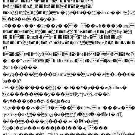
�1���w_���a'�~�����/�?�~��>�b?
�v����4�n,�_l����x����6��'���g��i/
��8b(������tε�{@�foi���àoa>��tl/s\
�b9�we�2�y�8/-
e#���<��~�2e��y�'��=��wh���ڏ�aop�h�������qy���������07�4�!
�%����%������p� ����o '�^is����e{���{p��q<�|
�� ʃ����l �tmz�-�yt=�!�����3|�?]dw�`k��h���u@
�o���c�"o����{���5*b�$fw�̐��jƈo"���&6{��;�'�m�.v�n�n
�'!
���d�
t=��^%y8w�����ʞ�^e�4t��#����#o7i�:�
�:"��"vce \8̔�8�j��.k�x^�asa�{��v��|&c��d��
⽊d 6�xg���-
�eyq�������x8amw��we��\v�1��/0�
ba��h?
a%r���'����{�"�d��*�p���w,$sdhcs�
d�������y���x鲠y*jw,ގ#��h
�v#���x�o�z\~9�dju�ou
<\gy����vy�- l9�e���d@wm=���w�
qvzfrky�#x��mق�a�՚)�8�s�䲒e1�2戺
�ѐ��.����p]����.w`�޻b�e-
%q�(�e!w��w���j��ǃ��'�-q"���
멃/==52���o�ר'=3iyo��t��q�l�y��g5v��]�w�h�bo�x�