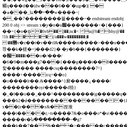
䝌q���d��|dw���6��`�щp�]( �
�ѧ���_և��=��w����~|
�_��7��������뚵�� ��~� endstream endobj
200 0 obj <> stream x�̝y�n�u׿�������<�{���}
��={�n�iϸ�6vb��[��;nc�< a@h� hhy@��
!1h ����� (/a���w��������;�
\��޻v�z��t�v��τl&����m����>���u�����dr���<��o����6���i�
导��k�槎�=)���d2}� �y�b��{������ �}
�՗����i��o�/���/
�6�9�m���g7���{���g���i��8����o
핯������ ����csq��������7^}
����÷����nʯ=��o}
�o����lr��.&����^}廯����ۼ����/
��������oyr�����d狯}
�_�l��o��_���^���������|g�����
���b2�ǿ���������������l�{&
x��[e���x&�콵浟
���i���l�ܼr.~ts����7&�o���o*�u\���
�����r�ն��������~�g?
���k��7��&���>�����c�����ܦ�o�ls�6��(�myas�x�g�4��~d��'76e�)��[e�:��