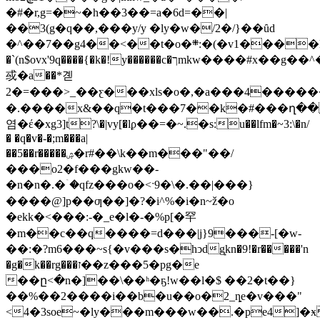
�#�r,g=�~�h��3��=a�6d=��|
��3(g�q��,���y/y �ly�w�/2�/}��ȗd
�^��7��g4��<��t�o�܍:�(�v1����l;r��ac�b��lvʠg�uٙ����́o��x��.�o��0��w
�`(n$ovx'9q����{�k�!y������c�ךmkw����#x��g��^���o���ne��/e�q���s��u�,/=�1�
㦯�a��*곋
2�=���>_��ƹ���xls�o�,�a���4
�����
�.����x&��q�t���7��k�#���ղ���
염�έ�xg3]t?\�|vy[�lϼ��=�~.�s:u��lfm�~3:\�n/
� �q�v�-�;m���a|
��5��r�����ۺ�r#��\k��m���"��/
���o2�f���gkw��-
�n�n�.�ۤ�qfz���o�<ˑ9�\�.��|���}
����@]p��ƣ��]�?�i^%�i�n~ž�o
�ekk�<���:-�_e�l�-�%p[�罕
�m��c��q����=d���|j}9���-[�w-
��:�?m6���~s{�v���s�hͻdg͙kn�9!�r�����'n
�g�k��rg���ז��z���5�pg�e
��ը<�n�]��\��ʰ�ҕ!w��l�$ ��2�t��}
��%��2����i��b�u��o�2_ȵe�v���"
<4�3soe~�ly���m
���w��.�pe4]�ӿ޼