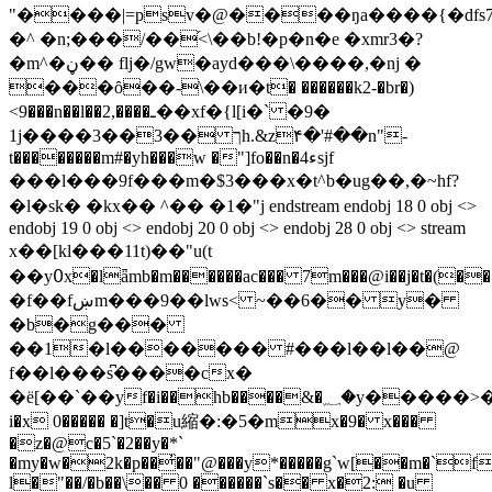
"����|=psv�@����ŋa����{�dfs
�^ �n;���/��֜<\��b!�p�n�e �xmr3�?
�m^�ڼ�� flj�/gw�ayd���\����,�ǌ �
���ȏ��-\��и�t� ������k2-�br�)
<9���n��l��2,����ـ��xf�{l[i�` �9�
1j����3��3�� ךh.&z۴�'#��n"-
t��������m#�yh���w �"]fo��n�ء4sjf
���l���9f���m�$3���x�t^b�ug��,�~hf?
�l�sk� �kx�� ^�� �1�"j endstream endobj 18 0 obj <>
endobj 19 0 obj <> endobj 20 0 obj <> endobj 28 0 obj <> stream
x��[kl���11t)��"u(t
��y߀x�lǟmb�m������ac��� 7m���@i��j�t�(����*qq��th���p%���dz��s׏ܵgv��"�;���ϝ{���t����k��1��l�6���ai��y:
�f��fښm���9��lws< ~��6�� y�
�b�g���
��1�l������� #���l��l��@
f��l���s͆����cx�
�ё[��`��yf�i��hb����&�؁�y�����>�ކ`�p@\�q��ck��;0r���� jazblsqq�
i�x 0����� �]t�u縮�:�5�mx�9� x���
�z�@c�5`�2��y�*`
�my�w�2k�p��̓��"@���y*�����g`w[��m�`
l�"��/�b��\�� 0 ������`s�� x�2: �u