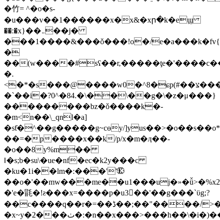
�⽵= ^�o�s-
�u���v��1������x�x&�xր�k�eϣ
��:�x}��܅��j�
���1����&���ǒ���!o�/e�a���k�fv{
�
��(w����#sʕ��r,�����ţe�'����c�
�.
<�*�s���@����w0�^8�ɕp(#��צ����®�e������;7�y�!,��2���z�<}:��r�9c�e|
�`��i�?0^�84.�\��\��g�\�z�μ���}
���������bz�ǒ����k�-
�m<n��\_qnl�a]
�sƭ�^��g�����g~cɵy/]yus��>�o��s��o*
��=�p����x��k/p/x�m�ӆ��-
�o��8y%mׄ��
ǁ�s;b�su\�ue�nf�ec�k2y���c
�ku�1i��lm�:���''㉿
��o�'��mw���me��u1���uj�»�ǚ>�%x2
�'e�毷�!ƨ���x=����p�u3��'��g���`ϋg;?
��c����q��r�=��ڈ��;��"����/>�n�n�m�����g�ds�"i�*�n���#.��k5�l�5�&dl!:�/
�x~y�2���ٺ�:�n��x���>���h��\�i�)��