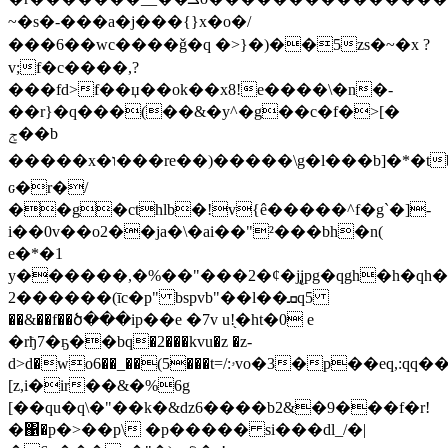
~�s�-���a�j���{}x�o�/
���6��wc����ǧ�q �>}�)��5zs�~�x ?
v;f�c����,?
���fd>f��џ��ok��x8!e����\�n�-
��r}�ԛ���(��&�y^�g��c�f�>[�
ݮ��b
�����x�ו���re��)�����\g�l���b]�*�tb�bm��&c�1�
ԍ�r�/
��g�cthlb�!v{ê�����^f�g`�]-
i��0v��o2��ja�\�ai��"²���bh�n(
e�*�1
y������,�%��"���2�ȼ�j̢jpg�qgh�h�ԛh�
2������(īc�p" bspvb"��l��ܩq5
��&��f��ծ���ip��e �7v u!֖�ht�0 e
�rђ7�ҕ��bq�2���kvu�z �z-
d>d�wo6��_��(5���t=/:ۥvo�3�p��eq,:qq��jze�r
[z,i�ir��&�%6g
[��qu�q\�"��k�&dz6����b2&�9���f�r!
�΁�p�>��p\ �p����� si���dl_/�|