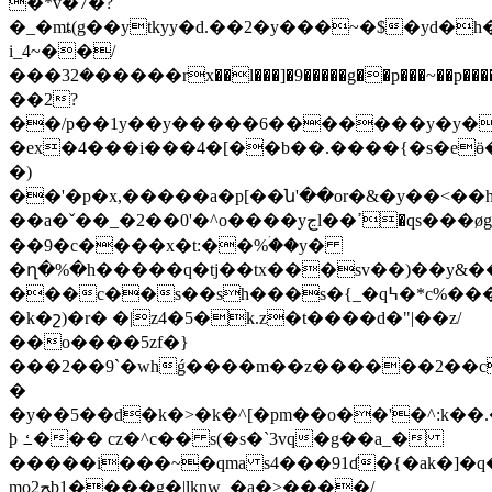
�*v�7�?
�_�mȶ(g��ytkyy�d.��2�y���~�$�yd�h
i_4~��/
���3܏�2�����rx��l���]�9�����g��p���~��p����k��<խ�sy���p#�
��2?
��/p��1y��y�����6�������y�y�
�ex�4���i���4�[��b��.����{�s�e
�)
��'�p�x,�����a�p[��ն'��or�&�y��<��h,�eloړ�~��y(x'�_
��a�ˇ��_�2��0'�^o����yڃl��ߴ�qs���øgq��d7~f�ȝw��`�ʠw����ex3�����x��{(�_3����vv;�>r���l��o����0'3��9�
��9�c����x�t:��%ۛ��y�
�ղ�%�h�����q�tj��tx���sv��)��y&��
���c��s��sh���s�{_�q߆�*c%���56ǹd�u,���`��i�.�x�sz�g49^ឣߺ�i���x��t�ys�����<�w�/
�k�շ)�r� �|z4�5�k.z�t����d�"|��z/
��o����5zf�}
���2��9`�whǵ����m��z������2��
�
�y��5��d�k�>�k�^[�pm��o��'�^:k�
þ ߑ��� cz�^c�� s(�s�`3vq�g��a_�
�����i���~�qma s4���91ɗ�{�ak�]
mo2ﭿb1����g�|lknw_�a�>����/