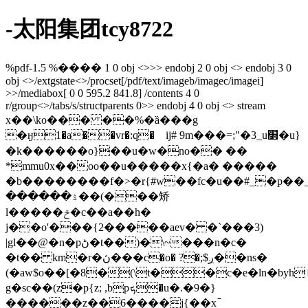
-太阳集团tcy8722
%pdf-1.5 %���� 1 0 obj <>>> endobj 2 0 obj <> endobj 3 0
obj <>/extgstate<>/procset[/pdf/text/imageb/imagec/imagei]
>>/mediabox[ 0 0 595.2 841.8] /contents 4 0
r/group<>/tabs/s/structparents 0>> endobj 4 0 obj <> stream
x��\ko��� ��%�ȁ���g
�ӈ1�a��vr�:q�離ij# 9m���=;"�3_u׻�u}
�k������o}��u�w�no�� ��
*mmu0x��oo��u�����x{�a� �����
�b��������f�>�r{#w��fc�u��#_�p�
������ۮ��(���矫
ӏ�����ݗ�c��a��h�
j��o'���{2�����aev� �`���3)
|gl��@�n�pڻ�t��)�\~���n�c�
�t�� km�r�ڽ���c�o� ?�;$ږ��ns�
(�aw$o��[�8�(\t��c�e�ln�byh
g�sc��(z�p{z; ,bpܟ�u�.�9�}
������z��6����j{��x߫