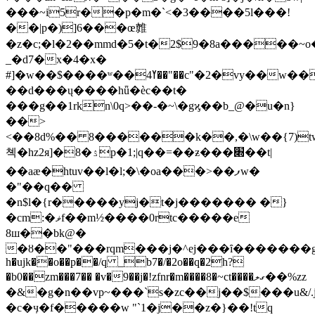
���~i5r��p�m�`<�3����5l���!
��|p�)]6���œ䨅
�z�c;�l�2��mmd�5�t�2$9�8a�����~
_�d7�x�4�x�
#]�w��$����ʷ��ߌ4��"��c"�2�vy��w�����z�����ċ(_7d#���?
��d���ų����hǖ�ѐc��t�
���g��1rkn\0q>��-�~\�gϗ��b_@�u�n}
��>
<��8d%�� 8������k��,�\w��{7)tw�ֱ�s2
쳭�hz2я]�8�ۮp�1;|q��=��ƶ���׍��t|
��aæ�htuv��l�l;�\�oa���>��ފw�
�"��q��
�n$l�{r�����yj�t�j������� �}
�cm:�ޥf��m½����0rtc�����e
8ш�
�bk@�
�ȣ��"���rqm���j�^ej���ȋ�������gx��g
h�ujk��o��p��/q _b7�/�2o��q�2h?
�b0��zm���7�� �v�9��j�!zfnr�m����8�~ct����ގލ��%zz
�&�g�n��vp~���`s�zc��j��$���u&/.
�c�ӌ�f�����w "`1�j��z�}��!tq