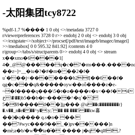
-太阳集团tcy8722
%pdf-1.7 %���� 1 0 obj <>/metadata 3727 0
r/viewerpreferences 3728 0 r>> endobj 2 0 obj <> endobj 3 0 obj
<>/extgstate<>/xobject<>/procset[/pdf/text/imageb/imagec/imagei]
>>/mediabox[ 0 0 595.32 841.92] /contents 4 0
r/group<>/tabs/s/structparents 0>> endobj 4 0 obj <> stream
x��xmo�6���1[
4�_@@�����q�c�7�ms���.����nc�r$ td�ԛ7��8��ۇo˻��������
��z~]=__�iu�?�#�m� ��2�f�
u`���j<�������h2f[��6��f�
qg�c���q&�����oyw��oῧ����z�e-
~�f����q���\5�t�ɑ����v�x<��f�4
ڂ\�\��)b5��b�t~����^�q`�]
5�$9����d��]jχ��� @u��ʛ��������r}
�.v��_n�e� ��^y�:y;`�� �� ���5��kw㐯
��]�q���� q.s�n� ��/
��7#wyc���9��_�)pv�����]n
�mѐ;a�b/�wؕ��ia�ͮ� ���� j�q�ql8f,?