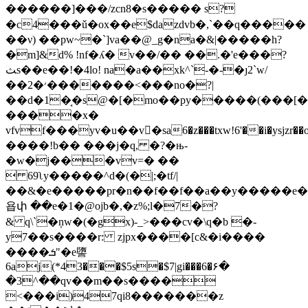
������]���/zcn8�s����� s?
�c4���ǔ�ox��e$dazdvb�,`��q�����
��ν) ��pw~�`]va��@_g�na�&|�����h?
�m]&d% !nf�ʎ� v��/�� ��.�'e���?
ﺚs��e��!�4lo! na�a��xk^`-�-�ȷ2`w/
��2�׳�������<���no�?|
��d�1�͔�s@�[�mo��py�����(���[�
����x�
vfvf���yv�u��v�ِsa6�z���txw!6'��i�ysjzr
����!b�� ���j�q, �?�њ-
�w�j���vv=� ��
 69ʅy�����^d�(�|;�tf/|
��&�e�����pr�n��f��f��a��y�����e���m�
욥փ ��e�1�@ojb�,�z%;l�7�?
& q\`�ņw�(�gx)-_>���cv�\q�b �-
y7��s����r: zjpx����[c&�i����
����ܭ"�e䜐
6aј(*43���$5s�$7|gi���6�۶�
�3^��qv��m��s����
<���i)47qi8�������z