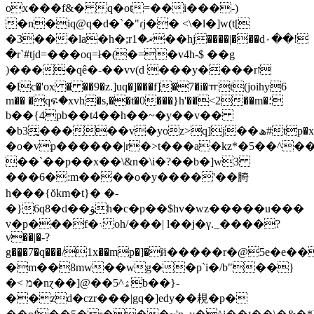
ox���f&� q�ot=��i���-)
�n�iq@q�d�`�"ɾj�� <\�l�]w(t[
�3���la�h�;rޜ�1��hj����|���d۰��!
�r`#tjd=���oq=ł�(�=�v4h-$ ��g
)����qê�-��vv(d ���y����rז
�lc�'ox � ��9�z.]uq�]���f]�7�i�ￗt(joihy6
m�� �qፍ�xvh�s,��t�0���}h'��<2��m�؛
b��{4pb��t4��h��~�y��v��
�b3̯�����v�yoz>q]j��ھ#tp�x�i2��e `\�.f��`��i��]*x�!e[ej�z¼uњge���(^6p��p���j��cu�?
�o�vp������|r�>t���a�kz*�5��^
��`��p��x��\&n�\i�?��b�]w3
���6�:m����o�y����'��䐀
h���{ŏkm�t}� �-
�}6q8�d��ﯟh�c�p��$hv�wz�����u���
v�p���f�܈ oh/���| l��j�γ._����?
v��|�-?
g��͇�7�q���/1x��mp�]�й�����r�@5
�m��8mw��wg��p`i�/b"��}
�< מ�nɀ��]@��ۿ^5b��}-
��zd�czr���|gq�]edy��䙿�p�