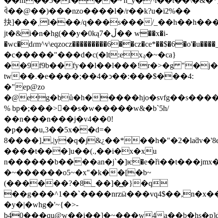
��nf��5�r���~'n_y�^i��t��\�&�*]��m� -�*
ꈽ��@��)���nzo����l�/r��k?u�i2%��
抉]���˱l���/q���s���/_��h��h���
jt�&i�n�hg(��y�0ką7�ڵ�� w��x�i-
�wc�dɾm^v\eqzocz���������6��cz�ce*��$�6�o'�u��
�c�����"���d�c(�lt:exݚ�~�ca}
��9f9b��fy��l��l���!r�>�g "�j�
tw��.�e����;��4�ͻ��:���$���4:
�"ep@zo
�@eg�bů�h�����hjo�svfg��s���
% bp�;���>��s�w�����w&�b`5h/
��n���n���j�v4��0!
�p���u,3��5x��d=�
8����],,|y�q�j&¿��*��h�"�2�laƌv�
����t���]u��(.,��i�x�xu
n������b����an�j`�]ѥ�e�ři��t���jmx
�~������o5~�x"�k��[�b~
(������?�8_��]�͟�}�q
��g���^1��`����nrzӹ���vq4$��,n�x��
�y�|�whg�'~{�>-
b40���qu@w��i��]�~���w4a��b�hs�p]