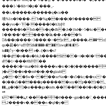
���1-'�&b=l�p�`���_-
��z,�����a�����q�cu��
墧%1ʊ�9���-:`ћ�%g��t��(�9�����
��yvo�>`� ����0�h3|rԨ!
�����h�bds�v�q�db�,b�}hd�>5�kc�
1��/��^����/�ǜܧ�� a���%
&��ܸr����>3���:�>�)cl؀z����ޛ��*c(bj�?
qu�㲭�b^ufdk�!���v� ��xwq�9�.�-
iu��jᮁy<�t��/ s�˖-[�iv�s?
f��
q�n��a�bk,h����ù��~i�r�l�^��h
s�1<���#lb��
����1�=mܖi�8ŵ:����w�ic�1�[��l����b
)�a3��tr��m#�t�;��gi͏zabl
ٯ�=��$w�=���xe%n�<�s5�kc;��xx^��o��
�(��a5�����p������soy�p��r�,_��ݪ%e�lxq$k�#o��`���q4���x�u�(v�x�%9����ʃok��&n7l��֖��@��¬f
��ۑg�f�]�œ���gx�nơo.������0�s�[l�j3��9�d�\�y
ᇥ
kܜ���7ȼˑ�����#���~gm�&�\`˛�����x���`5
,2����v�,���e-�qf�y�