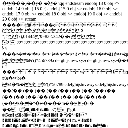
����)��y� ��hqq endstream endobj 13 0 obj <>
endobj 14 0 obj [ 15 0 r] endobj 15 0 obj <> endobj 16 0 obj <>
endobj 17 0 obj <> endobj 18 0 obj <> endobj 19 0 obj <> endobj
20 0 obj <> stream
����jfif��c  
 $.'
",#(7),01444'9=82<.342��c 
2!!2222222222222222222222222222222222
���}!1aqa
%&'()*456789:cdefghijstuvwxy
���w!1aq
#3r�br�
$4�%�&'()*56789:cdefghijstuvw
��(�� (�� (�� (�� (�� (�� (�� (�� (��
(�� (�� (�� (�� (�� (�� (�� (�� (��
(��z��"�w����m���܈�
��=f��]��z��z��qe7):n=j*g�-
#l5en�g$�o[���=�o��ld� �v�*~��?
��d�����u��0��^-�_ ������y4 m.�m��
�:����g5���u�*f�hs8zj�~m1���i���fx��w����?