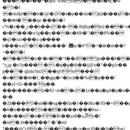
�����e��*�qko"wí&;0ha���a�䂗�w
� 5�f
:�4s#þf��b�\@�{�)�p��ob� jkã�i��ȩ�
��ԙl�`��qe ���b�?
c'%�z��˽x��b��x��<�.8rjtkq�nt{���^s�
�t���i�w!g��y���c�t6h�"|��8%��
�q5�xzs���a q����
6���wn��d�a���`-޾ac�#"�^�&�ṁ��?
>���!
����y�'�r��"ƭ��4�)ju���f��
"oژg �o?p��� �:-�g�g�th��(j@o�"��g!e��
g�� � q[nlu?nn5��@fw���/
�o���ԙ�f_��gjq�=�[w)t��%ԁ�aj���/
��yi=tށ5���΅q��
���t���s�u�$1~m��o�{z��q�g4�p�u�q3�1t�ڝ
�\�
�2jl���i5�ad�l�xg��l]n�1��i&x�50r�=f��g
�6�n����5t���)���r���hxc-
��e��n�n�\�$c��ya8�sڴy�!
�m�.bt�����7 �`�nd
7���zh"ci9λ�<��3�g�=e�m 8]�j�/h�bw|