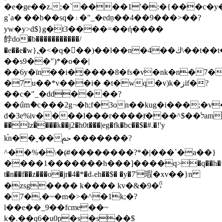
�e�ge��z.;�`����1'�:�{���c�y
g`a� ��b��sq�۽�"_�edņ��4��9���>��?
yw�y>d$}g�t3����=��ή����
餑do�b�����������/
�e��e�w},ֲ�<�q�񇗒��)��l��n�4��ڬ\��t��t�)w�)w�!wf�^ig��ܗ�?
��s9��")*�o��|
��6y�ïn��i�̬����8�fs�v�nk�n�7�o
�7 u��*v���i� �t�wq�v)k�زif�?
��c�"_�dd����?
��݅umެ�c���2g¬�h;f�3оn��kug�i���;�v
d�3e%iv����l���r����ⱦ���^$��לam���u�k zjl���s<��ߥlq%8
��lz�́���k��j2�h0t���|eg�fk�bc��$�#.�!'y
k֗n��˷��ﰘ �������?
^��%�\�(#̷��������?*�|���`�a��}
����1�������h���]����q>�q��h�=
t�n��f��z���o�jr�4�*�d˔eh��$� �y�7'瑕�xv��}n
�zsg���� k���� kv�&�9�ꈋ
�7�,�~�m�>�^�1k;�?
l��e��_9��fcme��~
k�.��q6�u0p�s�s��$