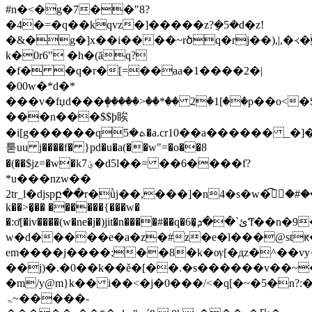
#n�<�g�7��"8?
�4�=�q��kqvz�]�����z?݈�5�d�z!
�&�g�]x��i����~rծq�rj��),|,�≺�
k�0r6" �h�(ăq?
�f� �q�r�[=��aa�1����2�|
�00w�*d�*
���v�fџd���ٟ�����
>��*�� 2�1[��p��o<
���n���$$ϸ䀵
�i[g������qܬ�5�a.cr10��a������ _�]�ϛ���0m)pk�e
툳uu j����f� }pd�u�a(��w"=�o��8
�(��$jz=�w�k؋7�d5l��= ��6����f?
*u���nzw��
2tr_l�djspբ��r�ǜj��,���]�n4�s�w�ؔ͡�#
k��>�͎�� ������{���w�
�:ơ[�iv����(w�ne�j�)jit�n����#��q�6�̹ئ`��ܕ'͡f��n�9�e�t'�ڡ
w�d�����e�a�z�#z�e�l���@stԟ
em����j����;��8�k�ѹ[�дz�^��v
��j)�.�0��k��ě�[��.�s������v��~
�m/y@m}k�� i��<�j�0���/<�q[�~�
5�n?:
ۃ~�����-