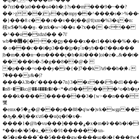
�7rzl��)a0���u4�h�:}?s��m���9�~��?
��>ƹ��)y�q�mpy��^���ָ�s�>%��
�}���8 c���z��v��j��@f(xm�%3�q�n:
榥w$�%��ӈ˕ �)trk�w~l��u �?x��[ �c��
�^��o�zdzd�� �7i'
wb݉��޶�[�=�;�քy����x��r1��k��%�.�s|
� o���c��i�p3���jp�p՛n�
yb��t?��a���
|b�m�,��n~�m����ҁ�h�ӂi���]oi�z�.,&��t�
�����b�-5�g��8��@� 
�p��s�=o���y�r�{�]7��k?ּa9��b�ۀ�|
�7���y&�|?
����λ3b�r`�����7n}3��z��ih�d1����,�'�lv�
�n8>��kc@��4���r�ё�<*�a9�����^o�h
���k����]�������3�{w>��n���'�:`
뼟
�emx�ݮ�5�@���p��88�q\w�)ѵk�wgp����mf�'�u����]��ެz8�jd�6v`�_cn�[��]�?
�ԡ�,�ǉ��x\z6��uǭq� f�x�-
� ���1�@h�vu���]����ߩ�x�m�߇��b�i�0�t0���¹�%ρ�"k���xްt$�c=of�����%��śh�̦�d��v���?
*��n�/�5�a_�x�91������xn-
�5�g����ˆ��5����gw����sg�i�{���#