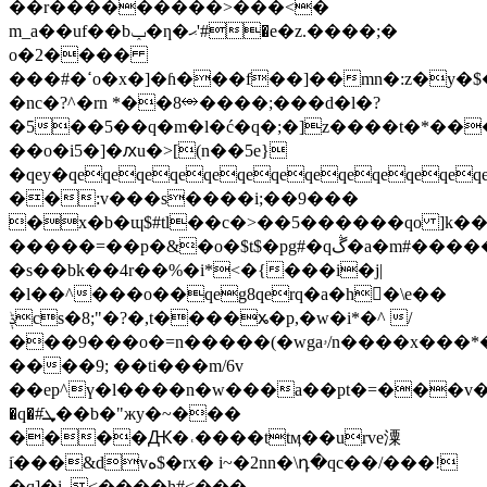
��r���������>���<�
m_a��uf��bݕ�ƞ�ޙ'#�e�z.����;�
o�2����
���#�ߵo�x�]�ɦ���f��]��mn�:z�y�$�f����$�#�f
�nc�?^�rn *��8⥈����;���d�l�?
�5��5��q�m�l�ć�q�;�]z����t�*��
��o�i5�]�ԕu�>[(n��5e}
�qey�qeqeqeqeqeqeqeqeqeqeqeqeq
��:v���s����i;��9���
�x�b�ɰ$#tl��c�>��5������qo ]k�
�����=��p�&�o�$t$�pg#�qڴ�a�m#�����ͺ��rߏa�׉y_�4�v�z��"�cw�?
�s��bk�
�4r��%�i*<�{���i�j|
�l��^���o��qeg8qerq�a�h󞘥�\e��
ݙcs�8;"�?�,t����ꭖ�p,�w�i*�^ /
���9���o�=n�����(�wgaۥ/n����x���*���n���ƛ�����b
����9; ��ti���m/6v
��ep^ү�l����n�w���a��pt�=���v�rw
�q�#ܜֿ��b�"жy�~���
����Ԫ�˓����ttӎ��urve潥
iׂ���&dvە$�rx� i~�2nn�\դ�qc
��/���!
�q]�i_<����h#<���