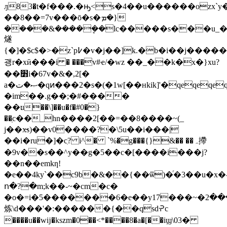
ԓ83�t�f���.�ԣ<s�4��u������ozx`
��8��=7v���ō�s�ܡ�}
����&�����ܷ�lc�����s���u_
燧
{�]�$c$�>�z`p߇�v�j��]k.�b�i��j�����u(��k���[d.�vh�c`����x
괭r�xӣ���i � ���v#ҽ/�wz ��_��k�x�}xu?
��׻i�67v�&�,2[�
a�ޞ�ت�qͷ���2�s�(�1w[��нkik]'�qeqeqeqeqeqeqeqeqeqeqeqeqeqeqeqeqeqeqeqeqeqeqeqeqey���z=��}
�im��.g��;�#����
��׃u��\]��u�f�#0�}
��ֽc��_hn����2[��=��8����~(_
j��x̶s)��v0����?�\5u��i���|
��i�ru�]�cִ? i^� `%�g���{}&�� ��ہ摕
�9v��s��^y��g�5��c�[
����i���j?
��n��emkƞ!
�e��4ky`��c9b�&��{��ѿ)�ͬ�3��u�x�
ո�?�m;k��-~�cm�c�
�o�=i�5�������6�e��y17���~�ړ������2�߱�c�yn�y�z]�
炼\d���'�:������{��qsdᣑc
����u��wĳ�kszm�0��<*����8�a�[��iϣ\03�