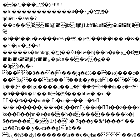
��/_���_�)e9!# !
�fu������������4��7ߨ� �
ήduѐu~�aav�?
��φ��f���!@��jiz�j�ʃ1.bff�&u��p�u����fj�
㴹
�f��\��p�as���n%q�]�je��l��t��h�&
�^ �pc��y!
�����z�hehkqp,���߯saf�lw�h[��h�g�ڿ_�b�brt�jofqz�����hoip{�5�]���z���2���d���αr|
���x��z����j�}r����ؾ�p&#���w�g��
�8pr�,�~
���8���j���jq�d%���sо)���
��kq���m5����tb�y�pehi����i
k��.��h;d����a��؀���^ @��݈ǳ�g�~?]�"�&0v#p�ao�>g�n[�v#�:
�6���ƙ�k!��dk����bbw� �ҽf�
��%���nn#� .�os�~�� =�%
�s�u�����]��ɴ�b[��mٰ{��s�)��z���
ks����իn�e�u��h�u��������k�|
ƃ�rb=��# �py/َ}�`;� 7q��y�&*l���*'��
ւo�ȁ7ra�� y�ދm��g}ʀ!;��
kۑ�lɂ5�ziy[������
\n��c�q4sa���v