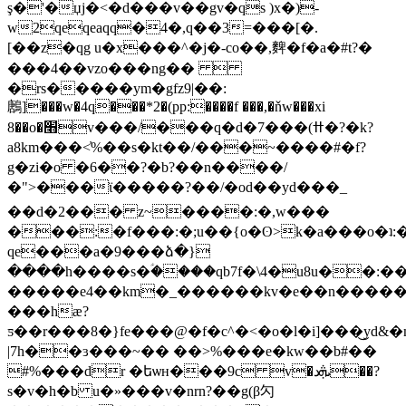
ş�'�џj�<�d���v��gv�qs )x�)-
w2qeqeaqq�4�,q��3=���[�.
[��z�qg u�x���^�j�-co��,䴽�f�a�#t?�
���4��vzo���ng�� 
�rs�����ym�gfz9|��:
鶶]���w�4q���*2�(pp:����f ���,�ňw���xi
8��o�׫v���/���q�d�7���(ߚ�?�k?
a8km���<҆%��s�kt��/���~����#�f?
g�zi�o �6��?�b?��n����/
�">���ϊ�����?��/�od��yd���_
��d�2��� z~����:�,w���
���:�f���:�;u��{o�ʘ>k�a���o�ʇ:
qe���a�9���ձ�}
����h����s�ؑ����qb7f�\4�u8u��:���f�7hs*9ʃ��߯�g�z_�|i�]�[i�
�����e4��km�_������kv�e��n������
���hæ?
ƽ��r���8�}fe���@�f�c^�<�o�l�i]���͜yd&
|7h��ɜ���~�� ��>%���e�kw��b#��
#%���dr �եѡн���9c v�ܞد��?
s�v�h�b u�»���v�nrn?��g(β勽