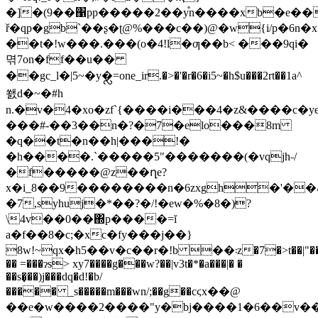
�]�(9��΁pp�����2��y֯n����xb�e��
ř�qp�gb`��ʂ�ʈ@%���c��)@�w{i/p�6n�x
��t�!w���.���(o�4!l�ƣ��b< ���9qi�
멲7on�ff��u��
��gc_l�|5~�y�ᩖ=one_ir.�>�'�r�6�i5~�h$u���2rt��1a^
쐜d�~�#h
n.�v�4�xo�zf`{����i���4�z&����c�y
���#-��3��n�?�7�elo���8m
�q��t�n��h|���!�
�h����.`�����5"�������(�vqjh˗/
�f�����@z��ղe?
x�i_8��9��������n�6zxgh�'��ڳ�>qm�f������4�5 l��&�p��`)��6��@\j'qxgy�b|kil��h�"�8���)��
�7,syhuj�*��?�/!�ew�%�8�)?
\4v��0��΍p���
�=ĭ
a�f��8�c;�xc�fy���j��}
8w!~qx�h5��v�c��r�!b ��܃z�7�>t��|"��u�����
�� =���ɂs> xy7����g���w?��|v3t�*�a���|� �
��s�̣��)j���dq�d!�b/
����� _s�����m���wn/;��g��cϛx��@
��e�w����2����"y�bj����1�6��v��."