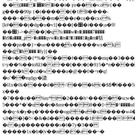
� �)[��� � ꫍�9�l��i� ϝo��(�v.oe{��
g����90p {�(�����(�1f8����-
���>�u���m���z�cq��cxx%
[k#���j�d
g�u�v1[���[�׹�i���;a�9!
��׿}->�a��]�q%:���w�v�;����7����
�h9�a���_p>�u���qvw�ic�m�?�1���1�g�m�㸵
���pn��}=�uе����̪x�����wx� kj
��d߽�̇b��� �fy]{��
�v�[[�{*%�"���f�����mq��3��
t>y��%��to8â3�eʶ��[��;�[�9}5�*n���
����h�cd�w���a�@��0�=t�q!
�oՙ��eqdgy�譨
�l1x�0k����d�<\���kc�$ճ�l���5rq���ųb9܅
x���
�7���z��%ru*t�2���h^�����scw�
5���*�'�n��r�&mr���)8��]>̓�^����sd`����r���st
��q~k�y�q�'�����ogs�z�xƻ����w4�;
ԅל�[��9<�&�d��j�����1t���\��&�v�;o�qn��kɟl��vi*��g<���x�
�r�g����
����s�l�7y�3��
�����1x�b�|v��m�i�a��~�