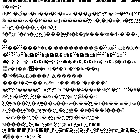
?�w
ʤl�ڲ�k�m��i�>�uwar���ې�[�<~�o]�;���m�k�e$s�?
$n���x&��l^��næ]x�����k�;�]�n�;n�
ȅ` q�����h&.
f�"gr"`�dp�)���[ٗbt�k�yie���xn�d~�'�
�
�����*�u�,��������@�xuaذb�íx����j�w����yzl=z�iϯ�
� o�c����q����b�`c\�����8�;z�[��2o
��:q�����t� ���g�\��y����b�g��ܚ$�a1�zy
噐y�}�)k׮2��ui\]:�!�5{�?�b>��գ
�@�i#ͼoi1ȫ���?_2c����)�
���9�4��uy,&:s=:��ul$�?�p���/
�����hd^d#��i�4��n�3h� r,�#
&6�h� �&x�ydǔ$��<
a/��?s�_pc� �䣈�.�e�9��!���/?
܀�i"z��^� !�bp�1�f�?)�
ы���ö¦��:�9/1|i@!���� ��d�l
�f�q����(�0>����j�_��m�\�{��b�v̘mz_�n�,��
�䮛��z�)3 �