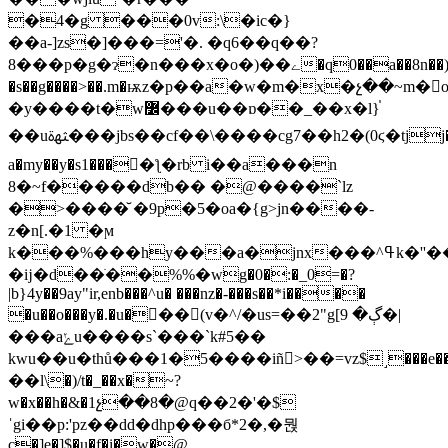
�4�g ���0v:\�ic�}
��a-]zs�]���='�. �q6��q��?
8���p�g�ɂ�n���x�o�)��ے�q0��a��8n��)����9�)�~
�s��g����>��.m�ѭz�p��a�w�m�x�չ��~m�
�y����t�w߼���u��ɒ��_��x�l}֓
a�my��y�s1����ƪ�rb i��a���n
8�~f�����db�� �@����`lz
�>����̆ �9p�5�oa�{g>jn����-
z�n[.�1 �ϻ
k���%���hy���a�jnx���^ߟk�''������o�����)�տ�>yr��ϛ�'k^ܧ�=�|
�ĳ�d��ֺ��%%�wg�0�:�_0=�?
|b}4y��9ay"ir,enb���^u� ���nz�-���s��*i����
�u��o���y�.�u���(v�^/�us=��2"g[ڳ� 9�|
���aݺu����s`���`k#5��
kwu��u�thů���1�5����іñ>��=
vz$˼���e�
��l\�)/t�_��x�~?
w�x��h�&�1չ��8�@q��2�'�$
ˈgi��p:'pz��dd�dhp���б*2�,�뭕
c�]e�]$�u�f�i�w�@