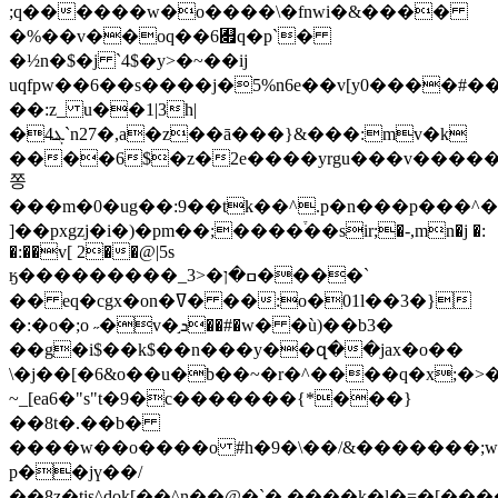
;q������w�o����\�fnwi�&����
�%��v��oq��6﯏q�p`�
�½n�$�j `4$�y>�~��ij
uqfpw��6��s����j�5%n6e��v[y0����#
��:z_ u��1|3h|
�4ܔ`n27�,a�z��ā���}&���:mv�k
����6$�z�2e����yrgu���v���
쫑
���m�0�ug��:9��tk��^.p�n���p���
]��pxgzj�i�)�pm��;����֒��sir;�-,mn�j �:
�:��v[ 2��@|5s
ӄ���������_3>�ߛ�ן����`
�� eq�cgx�on�ߜ� ��:o�01l��3�}
�:�o�;o ˶�v�֣ܖ��#�w� �ù)��b3�
��g�i$��k$��n���y��զ��jax�o��
\�j��[�6&o��u�b��~�r�^����q�x;�>��ߤ�r\
~_[ea6�"s"t�9�c�������{*���}
��8t�.��b�
����w��o����o #h�9�\��/&�������;w�)�f�
p��jү��/
��8z�tis^dok[��^n��@�`�.����k�l�=�[��