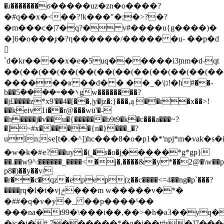
�ɹ�������ϭ�����uz�zn�o����?
�#q��x�<��?!k���"�;�>?�?
�m���c�|7�q?� v#����u{g����)�
�]6�o���ɟ�?η������/����� �u- ��p�d
𬏴
`d�kr����x�e�5uq������i3țnm�d-qt
��(��(��(��(��(��(��(��(��(��(��(��
������ʁ ��d� � ��_�\|ג!�h#��-
b��5݇����=��܌gw��������?
�j£����z*x9'��4�[��,|y�jz�:}���,ą ��r�x��>!
��keiv1i��r@���wü'�-
�h����j�v��u�{������b9t9�k�c���a���~?
�]~#x�����{n�}���_�?
uln;sҽ[t�.�^])hc���8�o�p1�*'npj*m�vak�s
�w�k�#ҽ?��uy|�(˷�s�o�j֚�����*g*gp}
��.��w9^:������_����<�j�,����&�y*��2@�\w��
p8�)��y��v/
�r��c�qz�epep(ȥ��c����<=4��ng�p`���?
����֦rq�l�t�vjݲ���m w�����v�*�
�##�q�v�y�_ ��p����ˁ��
���na�t99�\���i��,��>�h�a3��yq�q�"�u
�ic�j�#,7������*�q�i��t#s�]7��