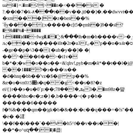
ua6�}=.�m�ϩ|>��n�<��!�n �
?.��l�7�k-٨���t��v��.jtl��]�.��dwvvt����/
�xm���]�z�ben��%
`ȭy����(:x�����с[t5�ȩmh�]8��sī?
�&��%�~�̵���
1r6���)d��~fwg�,��⣑&���lh�m�h����v>�͵�r�c4@8����8
љ;���!r�����i0t�2r�u3fۍ�'p��n�x4r�סs��1^>e���.�^3�[�%�
-�ge��p�ϟ3��{�uh�y��]� �|
�� ^���6��>�i1v�
b�*�;�w�o��o��<&'qhv
!,pyb�m�ӣ*��t��ӏ�j@a���vjqb�i�g˕�ݻ
��ל ���1�ɜ���\x��
�d�hnŋ�bb��ֺ'vz�$�@ :p��%
&e�o
�vn0׊٪5s�q��g <��s�8?�z
ei/{}r��ɝ�u�0`p:�ޱܦ,�!��78;�,�3�m98z�땳
����hbo�e�;z�}�,b����~(� p�h�
������6�����
f�%&�;��qm��|gk�b�&͏��:�c��q���=�!s"
�e� �䜚
\��f��i���`��v�h5^f��v��s��|
��*�o^uզ��)�)�큽|