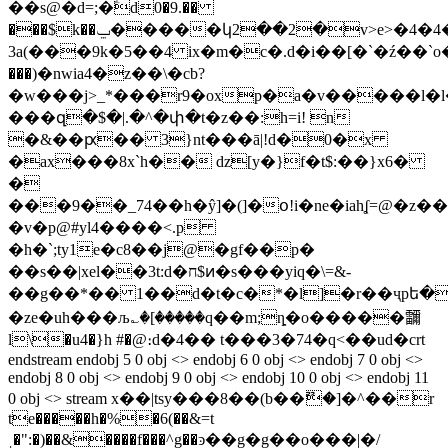
��s@�d=;�ؖd0�9.��
���$k��ݐ�����կ2��2�v>e>�4�4�y�4�sm�����˘]��]�m_a�
3a(���9k�5��4 ix�m�c�.d�i��[�`�ź��`
���)�nwia4�z��\�cb?
�w���j>_*���r9�oxp�a�v�����l�
���զ�$�|.�^�փ�t�z��:h=iǃ n
�&��ԗ�� 3}nt���ā|!d�0�x
�ax���8x`h�� ǳ[y�}f�t$:��}x6�
�
���9��_74��h�ŷ]�(]�օ!i�ne�iahʆ=@�z
�v�p@#yl4����<.p
�h�`;ty1e�c8��j@�gf��p�
��s��|xel��3t:d�ח$ͷ�s���yiq�\=&-
��g��*�� 1��d�t�c�*�l]�r��ҷpե
�zе�uh���љ؎�[�����q��m;ȵ�o�����鿨
l\�u4�}h #�@։d�4�� t���3�74�q<��ud�crt
endstream endobj 5 0 obj <> endobj 6 0 obj <> endobj 7 0 obj <>
endobj 8 0 obj <> endobj 9 0 obj <> endobj 10 0 obj <> endobj 11
0 obj <> stream x��|tsy���8��(b��ޫ�]�^��r
te�����h�%�6(��&=t
ˌ�":�)��&����f���^g��ͽ��g�g��o���|�/