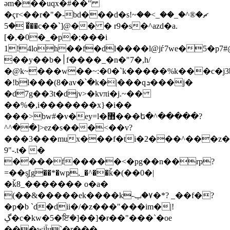
әm���uqx�#��"
�ҁr<��r�"�-bd���d�sޗ�®^�_��_>��~!
�5 ��͋�c��`]@�� � r9�s�^azd�a.
[�,�0�_�p�;���i
1!4loh��f�dl����l@jѓ7we�5�p7
��y��b�׀f����_�n�"7�,h/
�@k~���w��~:�0�`k�����%k���c�j3b5
�!bl���(8�av�՝�k�|���qܖ���j�
�d7g��3t�djv>�kvπi�j.~��
��%�,i�������x}�i��
���>bw#�v�ey=l�޻���ե�^�����?
^^��]>ez�s���<��v?
���3���mux���f�ti�2���^���z��f
9"-.t� �
����f�����<�pg��n��rp?
=��݆s[g��*�wҏ,_�^��ǩ�(��0�|
�ǩ8_������� o�a�
(��&�����ek����k-٧�ݕ�*? _��f�?
�p�b `d�dii�/�z���"���im�|!
ڲ�c�kw�5�ਇ�]��]�ɍ��"���`�oe
���wjl̄u`�r���