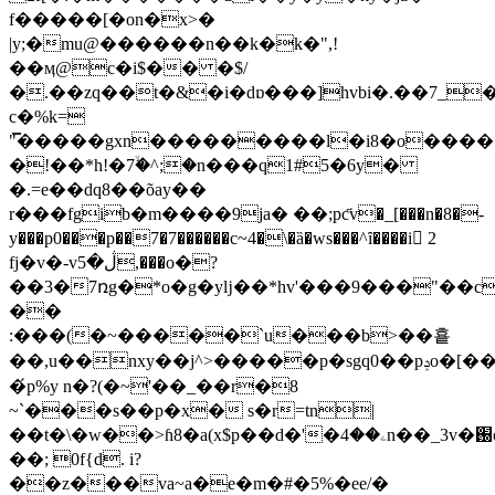
f�����[�on�x>�
|y;�mu@������n��k�
k�",!
��ӎ@c�i$�� �$/
�.��zq��t�&�i�dɒ���]hvbi�.��7_
c�%k=
"̿�����gxn���������l�i8�o�����
�!��*h!�7ۙ�^;�n���q1#5�6y�
�.=e��dq8��õay��
r���fgib�m����9ja� ��;pc҃v�_[���n�8�-
y���p0���p��7�7������c~4�\�ȁ�ws���^ȋ����i 2
fj�v�-vڷ�5,���o�?
��3�7ռg�*o�g�yǉ��*hv'���9���"��c
��
:�
��(�~�����`u���b>��훁
��,u��nxy��j^>�����p�sgq0��pݚo�[��������
�́p%y n�?(�~'��_��r�8
~`���s��p�x� s�r=tn|
��t�\�w��>ɦ8�a(x$p��d�'�ۦ��4n��_3v�֐o����k��onfm_y
��; 0f{d. i?
��z���va~a�e�m�#�5%�ee/�