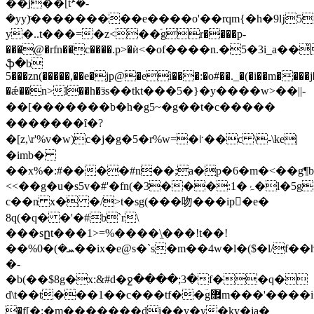
��j��[tܑ�-
�yy)ͬ���������e����o'��rqm{�h�9ǉ
y�..t���=�z<��֜gr����p-
���@�rfn��c����.p>�ѝ<�of����n.�5�3i_a�
ֆ�b
5���zn(�����,��e�jp@�eì���:�o#��._�(�i��m����j
�ǽ��n>l��h�ӟs��tkt���5�}�y����w>��||-
��[�������b�h�g5~�g��t�c�����
�������ȋ�?
�[z,\r'%v�w)c�j�g�5�r%w=�꜎��c \-\ke|
�imb�
��x%�:#����#n��;a�p�6�m�<��g¶b
<<��g�u�s5v�#'�fn(�3���:1�ۂ�l�5g��iɟ<�37p�n��ۉ
c��n x� �/>t�sg(���吻���ip�e�
8q(�q� �'�#b`r\
���sըt���1>=%����\̭���!t��!
��%ܚ�)�0��ix�e@s�`s�m��4w�l�($�l/f��hr!
�-
�b(��$8g�x:&#d�ջ����;3�f��q�
d\t��t���1��c���tf��ؔg޾m���'����i��kvm�mߢ׺
�f[�:�m�������di��y�y�ky�ja�