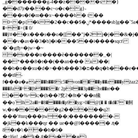
_g�������g-4��z����s�}
��d7|r��/��c~o�c�g}-
�
��s�f�m��x~����b� t��
0=�p{�k�2��c��$�ݧ*����sb]g��`5a��e�w��ۍ5'�<;��ui���9)�e=γ~m}
�=�>{� 0/
��ў#��x���s��o�[[��"j�2j�j��&�j��
��v�av�֜�3�b]�i���5��i����sqct\
�`�gfђ=�jw>�~
�n���tr����ѐ�������_�|
��*���8�t��(��an��� ul��|
��b�n��xu�d�>��h���ם�3��q�b���e��
��tñ-
f���a�ޓa��h��8c5�von����y��z���yżaz2w�x.-
���ňz�^�[b���$�ґ 2p#��3p��br��ҥ��
]��%=k;�(h��?䙽ϩ�8t�"��n鯈
��ٜo`lh2a�ł=�8����r�p9�yg>0�@[� � t�d�7`�舸
w,�n����ֻ�g2�����q2!
���'#nrq���|tw��;��������-
�jk��k���ƞr �� ue��@l����|� ԯ�
8�r�ʅ���h�6�
�=l6q!_ә�k�,#�la��җ}