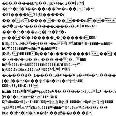
�h�l����hb*p��7gk4�: 2� e
�b��9��v��4��2m�w��()2)�
�$1����h 31:䞂��
�̽��(|
��i�n3k�����~��_���o4��2g
�ժ� zi}�"�������z���k�ov?
��u�ēb�h��ԫ)�z�\�-
gm��`�f�򼎯�����_�{�����d���/
�1�p��խd�zi�y[��>�ю�ld�$��=����wm���~
�6 ���$���e8�e�p����>
j�v�y�0��'����ԛ��7�x��������k��c�})#٫�2�ok��z
�-ҳ��?�=#� �|c ��� �� )�܅r���
�(z���v�=/k��������s�����.�7�`�9�5=y
�y0��t�9f
$hsz\��}7ro���c_粞
�c����s[�_ѣ����m���a�==�*n���
[����u��a`�s�kϵ}�afc;o��}
���;v��y��<�÷��/
�iz��]���a�q�ppq��ҽf�.���r�{k$pc3
ⶉ!�5�4uu�cf3���>�
�j7s�m��rz�{xn�h��%��]a{�s� ���t�v}z�p8 2}����
vpb��oȧ/ï i)�x4d������i��4v�eai�ؖa�$�? ��
h0q �\z��#�v��)iž��g��|�}