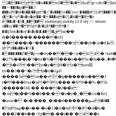
2�ј��4yd�w��(�wǜ��p�zևsg~cdtcf�h(s��
��>^��8�gs���;?
���w�b#�h��r��\pr�="�k���½v��[}vo~�i���b­{o����
(��c^u*f�x�w�mf��<����ta�­t2],�kt��8�o
t��z�~�!]�_����: endstream endobj 12 0 obj <> stream
x��zy\��� n�c�(j$*��f� !
�i�lj3rdc�e�oȳ\�x�y�(�.�� f�ڨ(n(��
&�0�����.�����xf}
�����s�=��������!d��zh�.ia�#ڟ
ḣ*y��a��w�^{�
����;���j5��p~о�m)����<\n�rc4�>kah
�27%���j�`f�hx�%�l���n��w�fq��؎
�h�4?^�� [m�y�j0ī�\a�'uyo䚋
uv��3��=�ı`a�x�vۈd!
����3a�:m��v�g�����m���}
[����bˠax�)s�ix���ˑ�66��% �d-
j�����166 �� ����z��a
�:m�j��%��b��;�!�u�y�_��c/u�lbr}
�axae�¨�(�:���_�i��d������ﰡ#�#��
�ǌѩg��v��˗�u�1]�o|�ns�)�si�le�
���2��k��>%j��-��j��ˈ�4��a