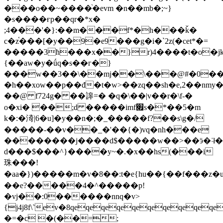
���o��~����֨�evm �n��mb�;~}
�s����ғp��qr�*x�
;4���'�}:��m���f*�h���ǩ�
c�z֫���[�y��9�e9���g�i�`2z(�cet*�=
�����3ħ���x��}r)4����t�o�j
{��aw�y�ǘq�s��г�}
���w��3��\��mj��\���@#�0��
�h��xow��p��đ�t�w>��zq��sh�e,2��nmy
��@ f724g� ��䜂=� �q�\��|v��r�\f-�
o�xi� ��;d �����imf׏s�*��5�m
k�:�渏|6�u]�y��n�;�_�����f?��s\g�/
�����-��v��_�'��{�)vq�nh���e
��������j����d$�����w��>��ӭ�˸ł�
d���$���^}����y~�.�x��hs(���i
珠���!
�aa�})�����m�v�8��:t�e{hu��{��f���z�u
��e?�����4�^�����p!
�vj��:0������nnq�v>
{j4j8f\˺ev�8qeqeqeqeqeqeqeqeqe
�=�c �(��=;