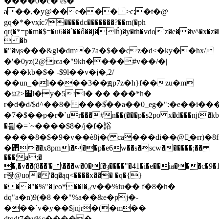
����0�c� es�
a��,�y@��e���>c;�t�@
gq�*�vҳíc7����dc�������?��m(�ph
qr(�*=p�m�$=�u6��`��ő��j�lȟ)�y�th�vdo'z�e��v^�x�z��
 �b
�"�ӎs���&gl�dm�7a�$��cz�d<�ky��hx/
�'�0yz(2@ѥa�"9kh����#v��/�|
���kb�$� -$9l��v�j�,2/
��un_�l����3��ԭp7z�h}f��zu�m
�׌̕<2עl�y�5ᵌl� �� ���*h�
r�d�d/$d^��8����$֗��a��0_eg�":�e��i���̾{�mhysd˻��ݽ
�7�$��p�rܵ�`ur���#n��(���p�s2po x�d���njt�
�딃�=`~����$8�/j�f�䛦
����8�$�9�v��ѐ8j�( ca���di��@̱�rr)
�΂��x8pmt���p�e6w��s�scw������;��
���¦a;�
�,�v��(8��'� \���w�0�f�ȝ����"�41�i�e��ia���c�9�
r좑@uo�'�q�ąq<����x��� �q�{}
���"�%"�]eo*��ǂ�ٸv��%iu�� f�8�h�
dq"a�n)9(�8 ��"%a��&e�pj�-
���`v�y��$jnjr�(�m��
dtqdt7�y%c�����