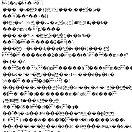
 l�w�� 
���=�s�8�ǯ{ 7���,���[a�
����*��~�l}
�h�x^a>k��˔w�wцgh����ۆ��k�
���t^m~i� p/����|
���;��*szu�y��c�6e%�
��������2�j�}
���u=�i.��d;��g��e�l�i{���r
�����e��2�t�p��t�}���m<�y?
�o{�-�?
��5n��x�(nx�����h���ym�z��
��k&�#�^�/��u��kf7sr���d�g�tޠ�-
b^����n�d�<"�!
�:�p����y��j�ǽd{�5o��q�z6�f���
�[�`��;��:�����m�^gdd�d���
ұ�0-��e��k��/
ʸ6��8$�b�cl�\�c�q�
��ܿ`�q�k6��0^e������ר[���|y
�=�֥ }n���&� �k�ۖ)�ܿ��×�0o��|��[&��/
��{���6�t���a�ƶ�3c`�e���3vм,x��9\�es��9