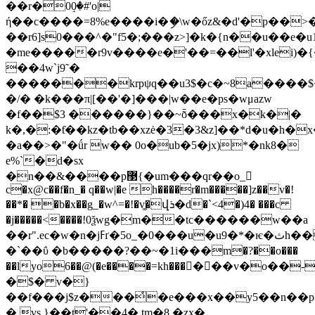
��r�0ٟ0�#'o|
ή��c����=8%e����i�ި�\w�őz&�d'�p��>
��r6]s0���^�"f5�;���z>]�k�{n��u��e�u
�me�����r9v����e�'��=��l'�xlei)�{
��4w`j9˜�
�������krpψq��u3$�c�~8a����$<�m��'�����
�/� �k���π|[��'�]���|w��e�ps�wμazw
�f��$3 ������}��~ȭ���x�k�|�
k�,�:�ƭ��kz�tb��xzė�3�3&z]��*d�u�h�x
�a��>�"�ǘr w�� 0o�ub�5�jx)*�nk8�
e%`�d�sx
�n��&����p޳{�um���qr��o_𦪑
c�x@c��f�n_� q��w|�e h����r�m�����]z��v�!
��*� �b�x��g_�w^=�!�v͚�վܪ�d�`<4�)4� ���c
�j�����<����!0ѯwg�m��tc������w��a
��r".ec�w�n�jߓґ�5o_�0���u�u9�*�ѥ�ثh��jʓk�au��,b��r�ϭm�
�`��ΰ �b�����?��~�1і���m�?��o���
��lyo6��@(�e����=kh����ٓ��v�o��-
�$� v�}
��f���j$z���҅�e���x��y5��n��p<
� vs }��t'��4� tm�8,�zx�