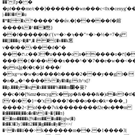
��`ľp� �
�pf���me/c��]�������wn���c<0x�cenyg'��y"�t
|-��0�#�u
�*�[�x܊����"��úv.�[�����f�鏥
����k�^���憋}
��f�����t�z'{v=�>�ϡ��"=�>�½�=7�g
��[[���q>�j�*,� i�{�v��k窸
v��t��v���d�"�
���ת.c��3ٚ�u����on�����o�ח]�f8.
���\�{�\��v��x���^�'�7��e�w��<��
�poվg�|�t;�]d ���/
�xg=w�w�o����h����2���y��g|t�/
�n�ݷ�^����v�y�h�g:ch^x[?
��p.���y�sq�x��!���%���m׹�퓾?
��c�l�[%mz�mcygc�pp�&���&ׄ�)d�eϯ�tf
[r'�i��}=�'x|i���?�
r��o��e�k=���_}
����2<]of���7vk��������f2e�e�ۛ��m
�t������|��o�e�h}�>�/[��ƽ}
��nɵ����k]%�mi���u��(qjw(�}
�t��3�3y3��ti2��]�g���u�y�<>/
�^�v��ū֜��>k������m��.�1����3|