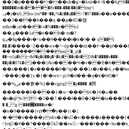
��2�p��������oh�g>�kxѝ�4~&��һɻ 6���
������lm�z��e��8v���-���/��ǭ�mų^|
ݙ�ڢ�k0_kw}m*��~��¿%�z��q��<7�9"���ο��u�����8�m���s��t,�v}
��3����b���q ��g�8�퍱
mfko�,ц0��d�cx�%���π� o}
��,g���1a�e��h� m�?
q;ޖ�$g���r�^u��9����t�k�!� � ӽ��|
��.�f����~2���wx�^>fqr���dz��f=��pf���f
�� ������\��)mu�_y[�
��~o{q�kɼ~&#�g�d��q�^�ki���o�n�]5&�5����v���-
��p�i�07k�s)���}&o����%�v��f[�6�
��z���{�z�����θ�^tgi�.��}z�z��4_e��h
>���}��}y.�{�\�sex=.p|-9�d��;�q�k�6#]�?
��%ﳹ��뾝�%}��cgp\g]^�p���� .�閍
������h����]˞�w~���uv�}6�ߎ��
�s�go3[>�2��7.
���f��ŷ�2��la���5$�e��u�k̵f�<�[�ى
� �_ g ���๯����nr�/
�n�9����}vր��y��{c�;|
�:��ύ����yn߇s�2�o�e:����z�����{���k��x��
^]vęْ�#��7����k��rw˔~���ϯ���=ho�