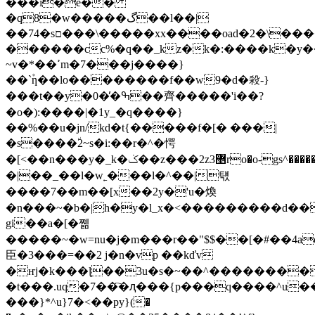
���i�e��
�q8�w�����گ��l��|
��74�sם���\�����xx����oad�2�\�����[��
������cc%�q��_kz�k�:����k�y�
~v�*��ߴm�7���j����}
��`۫ƞ��lo��������f��w9�d�殺-}
���t��y�0�̓�ߒ��齊�����'i��?
�o�):����|�1y_�q����}
��%��u�jn/kd�t{�����f�[� ���|
�s����٘2~s�i:��r�^�愕
�[<��n���y�_k�ݢ��z��
�2z3޵ro�o-gs^������"����ͼh_.�>��-
�|��_��l�w˿���l�^��|턗
����7��m��[x��2y�'u�煥
�n���~�b�|h�y�l_x�<���������d��
gi��a�[�쪪
�����~�w=nu�j�m���r��"$$��[�#��4ad
臣�3���=��2 j�n�vp ��kďv
�ҥj�k���ɭ��3u�s�~��^��������
�t���.uq�7��҇�ԯ���{p���q����^u��
���}*^u}7�<��py}(�