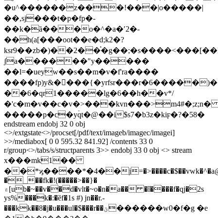
�u^������z���!���|o�����|
��,sj���t�p�fp�-
��k�ȁ���o�^�a�ʹ2�-
��h(a[���oot��e�d;k2�?
ksr9��zb�)��2��֗�g��;�s����<���[��h
ʃa������"y�����
��l=�ueyw��s��m�v�f'ra����
����fp)y&����{�yrfsr���r�6�����)�
��6�qr1�����lg�6��h��v*/
�'c�m�v��c�v�>���kvn���>m4#�;z;n
�����p�c�yۡqt�@��i$s7�b3z�kiϝ�?�58�
endstream endobj 32 0 obj
<>/extgstate<>/procset[/pdf/text/imageb/imagec/imagei]
>>/mediabox[ 0 0 595.32 841.92] /contents 33 0
r/group<>/tabs/s/structparents 3>> endobj 33 0 obj <> stream
x���mk1��
��*ϗ����*�4��j=�>����c�$��vwk�^�a@h
�_��fk�!(�����>��}�
۾[ub�~��v��d�vlt�~o�n�a�� �ǐ����f�qj�2s
ys%���k�:�ȅf�1s #) jn��r.-
���kk��8�j�u���ul�$���r��ؾ������w0�f�g �e