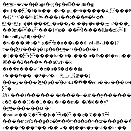
�ʑ~�v��|�6ge�{ҫ�p�e��8lu�g|
�
m{���f�ttr��`,�>�qp_�~tt�����4_���8_s�e"�׺���u��\�
�4?*[��k?,���}��;���=�z�
�<gm[�b����u��y�;��p�u��u7��
��9m��z���{=)z�_��!����l񆞙#�zik�
��nke��yx;��|ϡ��s/
�w���oٙ�ԏ�*_g�ρ�n��z��d. yޔ4i6ގki��}?
#��pr���q�1p
�9��^s��6�s�}
�{���o����b>�9\�s���m�#s��i�ocp��
臤���2�t����n6wi>�k
�̾t�ܸ�n���w{�e�n�6�g[��⾄
x8o��&��=�̦2�s?�c:a,_c캥��}
���y����
'�p��֘�2oա����eou��2���k
�
幼}.���s������,�t����~�sh��y�������
e�3;���%��1��z|�>��m�_�/�d��y?
�������k6�?
�zamw��3)�e�]y�p���g�3)��9
����tncvľx��g�c��=�d�o�^�xr���g���=�zeע�{��h������xu�;ϼ����lc�e9���ʨ[�� &sa���ͺ����%�0�#s�@���y��j�n�k�m���ѿ(&��2���$���pes!c�;e
x���?���*��h�� w�'�[��y�;e�sk��k~��