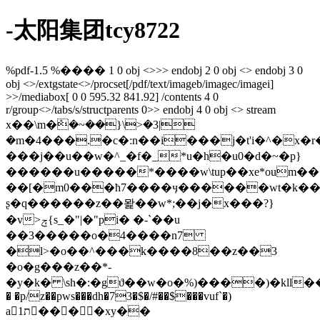
-太阳集团tcy8722
%pdf-1.5 %���� 1 0 obj <>>> endobj 2 0 obj <> endobj 3 0
obj <>/extgstate<>/procset[/pdf/text/imageb/imagec/imagei]
>>/mediabox[ 0 0 595.32 841.92] /contents 4 0
r/group<>/tabs/s/structparents 0>> endobj 4 0 obj <> stream
x��\m�ܶ�~��}\>�3|
�m�4���.�c�:n��i���j�t'i�^�x�
���j��u��w�^_�f�_*u�h�u0�d�~�p}
������u�����*����w\tup��xe*oum�
��[�m0���ћ7����ӌ������wt�k
ʂ�q������z��뫑��w*;��j�x���?}
�v>ݼ{s_�"|�"pi� �-`��u
��3�����o�4����n7
�ӏ>�o��^���k����8��z��3
�o�g���z��*-
�y�k� \sh�:�gϑ��w�o�%)����)�kll
� �p/z��pws���dh�73�$�/#��$���vuf`�)
a􍳕ת1�ِ���xy��