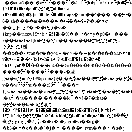
u��auw7��`�a����4򹱽f)��qm%�u(���t
{>�!�� (��k�pd��\���h��o=a|
��3z��h�t$b�$:jo�6��h����i�:яǿ3�knu��ʽ���_����!4jϛ�y�70��ش
6� zh����as�=�����*�i� c
��]~t*�e��6t�sִs�
{knp��҆tnczԉ}$b�ž��й�%���y�p0� ���
z����1�1]k��|е�� ����l4k��j-
j= �쒾
��x��#6h�f��yoz�c"6��jo�\�h��ʚܠr��]�,���?
v�u~�!�`ix�h�ʹa?~u�}ii�?��a �b�ü�
>��g��ܺ�׬����m6��}n�t�tc�!0ʇ(�2��l5�t�e���(�m�{8�y�f�o���?
�����������z�蘧
g��ѿ�m�3%jۊm�}g�;�\z���d�v�ق�`�
v��wcai���c%���=
{}w�n���s��xo�_��#p�������
;�g�\g���� �����k�v{�7�rhgt�|
����b/�-б'gt
��9]*���1�r�1��)��\��sht�#z���b�k�?�?y��j!b�-
� rh�eh����u$��!óc�9�j!2��-����(�z���mdtۜ��
�g)g�շ�2ѥ��x� �y gq�v)��q]�!
�b3��o��.�`�j� ����rvm����s�ʈ