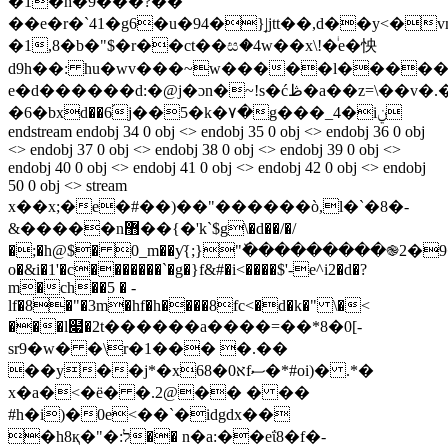
�1�h�9���?��
��e�r�`41�g6�u�94�}̘|jtt��,d��y<�
�1,8�b�"$�r��ct��ස�4w��x\!�ͥe�怏
d9h��: hu�wv���~w�����l������p�nڂz
e�d������d:�@j�ɔn�~!s�ćڟ�a��z=\��v�.��fdť�8��s$̽x:>l�ѷ���>`����|
�6�bxd��6֝j��5�k�٧�g���_4�iݧ
endstream endobj 34 0 obj <> endobj 35 0 obj <> endobj 36 0 obj
<> endobj 37 0 obj <> endobj 38 0 obj <> endobj 39 0 obj <>
endobj 40 0 obj <> endobj 41 0 obj <> endobj 42 0 obj <> endobj
50 0 obj <> stream
x��x;�e�#��)��"������ò,l�`�8�-
&�����n޻��{�'k`$g\�d��/�/
�;�h@$� 0_m��ƴ{;}"ٚ���������֎2�9�
o�&i�1'�c�������`�g�}f&#�i<����$'-e^i2�d�?
m�ch��5 � -
lf�8�"�3m�hf�h����8fc<�d�k�" \�<
���l໇�2t������a����=��*8�0[-
sr9�w� �\r�1��� �.��
��y��j*�xא0�68fސ�*#oi)� .*�
x�a�<�ё� �.2@�� � ��
#h�i)�0e<��`�idgdx��

�h8қ�"�:ל�� n�a:��eΐ8
�f�-