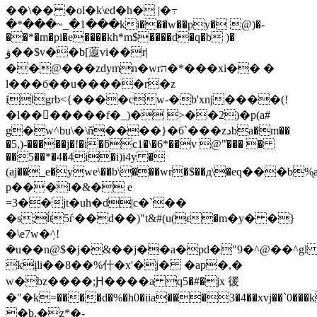
��\�� �ol�k\ed�h� |�߹
�*���~_�1���ki���w��py� @)�-
��*�m�pi�e����kh*m$����d�q�b )�
ۋ��$v��b[蕸vi��r|
��@���zdymn�wrה�*���xi�� �
l���б��u�����r�z
ilgrb<{����cw-�b'xnj����(!
�l��򗔠�����f�_)� >��2)�p(a#
g�w^bu\�\ň����}�6`���zدba�m��
�5,)-�����j�!�i�ƃc1�\�6*��v @"҆��� �
��5��*�4�4i�i)i4y �
(aj��_e�ywe\��b\���wr�$��д\�eq��
p���l�&� e
=3��jt�uh�d|c�`��
�s;ĺt5ѓ��d��)"t&#(u(ԑ�m�y� �}
�\e7w�݀^!
�u��n@$�j�&��j��a�pd�"9�^@��^gl
kįli��8��%什�x'�j� �ap�,�
w�bz����;Ԩ����a q5�#�jx 㣪
�"�k=����d�%�h0�iia���3�4��xvj��`0�
�b,�z*�-