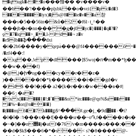
�qugk�˫��o���惽�� �v����v�
��b��'!����pl̼xbk��o�vԑi{�pc�d�3
��������iyx)�js@8��ie�v��a찯
���s�5��56in�&û�2�f6l٠t˽^��
���jb�e�nn��� �g֢�j0�yc�}���}�q�?�?
ƍ�7�iq��>_��,l-id��¬ z�v
�e$lb��ֆ����dxi
�i�2b6����y�qepۡa���@f4������ό=�
/�zf4��:!
�xg��,!ep�df���]$5woj�ո�m��*ɮ�� 
��w�,��f}
�@,j�ի�og���cy��r�l�z�
)��c���f�*ķ����:��ۨe�ȅ�gd�v
�)d$ ��!�j�́� a2�[k�r��x�w���ʙ�#|
��ۯ6�a�?
�x x[��1���1�!;�`���&o*ɨn:���e@qs%$a��r��
i�%~�or@n��l�}
�(���mj6��7k���ք$^���#.ge�j_�9d͸��۰�i?
�l�ا�ា���x��f[����sr��~o֏,f����z�s�t�^k��
�~�]��n΢�j�atf�76
/v�m��
��o���;��
��d�$k$���6�*�s��< s?�8����@-