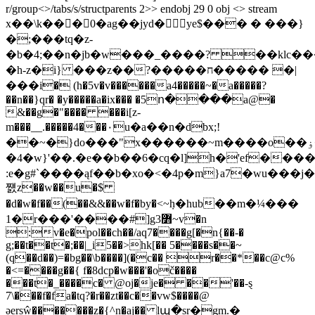
r/group<>/tabs/s/structparents 2>> endobj 29 0 obj <> stream
x��\k���0�ag��jyd� уe$��� � ���}
�;���tq�z-
�b�4;��n�jb�w���_����? ��kӏc�
�h-z�i} ���z��?�����ח����� �|
���i� (h�5v�v������a4�����~�a�����?
��n��}qr� �y�����a�ix��� �5ո����a@�
&��g�"���� ���i[z-
m���__.�����4���٠u�a��n�dbx;!
��~�}do���"x������~m����o��ۏ�;~�p��4��4ߞ3�*a�>`&m����".x���;ύs�iw����b-
�4�w}'��.�e��b��6�cq�l]h�'ef��
:e�g#`����ąf��b�xo�<�4p�m}a7�wu���j
쨼z��w��u�$
�d�w�f��(��&&��w�f�by�<~݀h�hub��m�¼���
1�r���'����#]g3߻~v�n
:v�e�pol��ch��/aq7����g[�n{��-�
g;��t��t�;��|_i5��>hk[�� 5����s��~
(q��d��)=�bg��\b����](�c�� r��*��c@c%
�<=����g��{ f�8dcp�w���'�oč����
���t�_����c� @oj�je� ��'��-ȿ
7\���f�fa�tq?�r��zt��c��vw$����@
əersŵ�������z�{^n�aj�� lպ�sr�gm.�