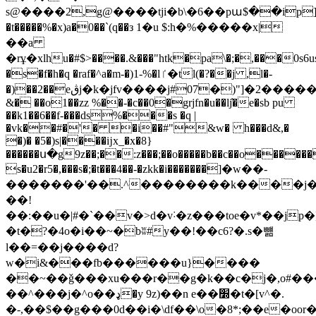
s@����2,g@����tji�b\�6��pա$��ip]d��ȓ6
�t�����%�x)a�0��`(q��з 1�u $:h�%�����x|
��a
�rұ�xlhu�#$>����.&���"htk�pa\�;�,���0s6us
�s�f�h�q �raf�^a�m-�)1-%�ӏٵ�tl(�?��j ,l�-
�)��2��eڨj�k�jfv����j#07�)"]�2�����eڕ��|$��8���[5�b<� r�6�3
&� ��o1��zz %��-�c��0�grjfn�u��lj҆�e�sb pu
��k1��6��f-���ds%���s �q |
�vk��#�'� �i��#"&w� h���d&,�
�)� �5�)s|����ĳx_�x�8}
������ս�g9z��;��:z���;��o�����b��c��o������
s�u2�r5�,���s�;�t���4��-�zkk�i�������]�w��-
�������'��.^��������k����j�
��!
��:��u�|#�`��v�>d�v˸�z���toe�v*��jp�]/n����p��󣭓���ć�~�ڣ6�������g7�c�qj�%
�t�?�4o�i��~�bʬ#y��!��c6?�.s�뺾
l��=��j����d?
w�i&���fb������u}����
��~��ǧ���xu���r��g�k��c�j�,o#���
��^���j�^o��ډ�y 9z)��n e��׽�t�[v^�.
�-,��$��g���0d��i�\df��\o�8*;��e�