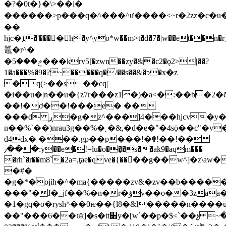
�?�0t�}�\>��i�
������>p���q�^���^
ư����<~r�2zz�c�u�x
��
hjc�ܐ�'���􆇹�h�y^yo*w��m>t�d�7�|w��et��n�r�i��a�4r���n
鼉�r^�
�ݲ���5���krv5[�zwn��zy�&�c2�ǫ2>|��?
1�a���%�9�?~�����q�/��s��&�ͻ�x�z
�q(>��s��cq|
�i��u�|n��u�{z7r���z1�)�a<�:��b�2�ĕ��؀\�a`��*׀�p�#����qn���3lr�(�a��
��!�ơ��!���e� ��
���d ڕ�g�z^���]4���hjcv�y�;i6�z�j�-
n��%`��)nrau3g��%�˛�&,�d�e�"�4sǭ��c"�v
d4dx� ���.gp��p���!�ꏀ!��!��
٫���:y��e�!=lu�o��̣�s��ak9�aqm���
�rh`�r��m8`�2a=,ţae�qve�{����g��w^]�z\aw�
�#�
�g�*�ojih�^�ma{�����zv&�zv��b����
���"�ɺ�_jf��%�n�r�ۋv��o��3zaa��&�zt�e�3�3����4q��=�7!
�1�gq�o�rysh^��0ѥ��{l8�&l�����n����u���
��"���ז��6ӝ]�s�tt׋y�[w`��p�$<`��չ ~�b�m�'g݌<�������