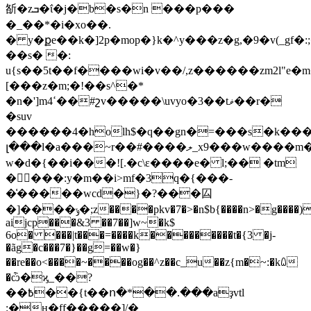
㪾�zܒ�ΐ�j�b�s�n ���p���
�_��*�i�xo��.
� y�քe��k�]2p�mop�}k�^y���z�g,�9�v(_g
��s� �:
u{s��5t��f����wi�v��/,z������zm2l"e�
[���z�m;�!��s^�*
�n�']m4ߵ��#շv�����\uvyo�3��tޥ��r�
�suv
������4�holh$�q��gn�=���s�k����bd���<]��
լ���l�a���~r��#����ލ_x9���w����m��`��;�k��]��ލ�_����\�z��ng[g��ܕ^��x������}o�������;�v��l_�{
w�d�{��i���![.�c\ε����e� l;�� �tm
�򓡨���:y�m��i>mf�3q�{���-
�͑�����wcd�}�?���囜
�]����ݸ�;z����pkv�7�>�n$b{����n>�g����)��[fc{tu�ѐ�
aijcp���&3 ��7��]w~�k$
6o� ���|t���=����k���������t�{3 �j-
�ãg�c���7�}��g=��w�}
��re��o<����~����og��^z��c_u��z{m�~:�kꑘ
�ѽ�ϗ_��?
��߿��{t��ո�*��.���aҙvtl
:�ӊ�ff�����]/�