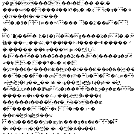
y�g�x���5`��/�b �� ��i�
��a�va6��j���4��b3�g�h�gg�q��r#
(�cԑ���f�o�'#���
<�.�8�|{w��^^��� ��2'��#�
�/
ٵ0�t)���_h�{�)��g����k�r�,�:%���y>��qu���q�@���$u~
钰� � �c{;��:@˛�3��l��t<ƌ����~ft�����.?
�:����� ��toy���%hjm3�d_ő-!
�1��\��[t��5��p�2c��1�)����u�o
w�ip;-�:��3�#�΄nj�j
�yc=��0�^���rolr.�c��c���tƌ��s�&�
���c���\�zw5@�r@�o��ʭ�^aw��v
hvy�!:j��_��thhї�ˑq;��mp1g�p9� �
�èkǚ1uv�i��li%u^k�r��#b�b,p�y�m�n
����oy�(x���؊,e��[ދlx���r|
��y���r�֍���r�_e�b/h��m
�������c  �e��n ~�
��m�$bg$��w
�yh���5��yh�myhv���q�u�ǡ��
�mt��sisq�(�� �c-��)k�a��f-