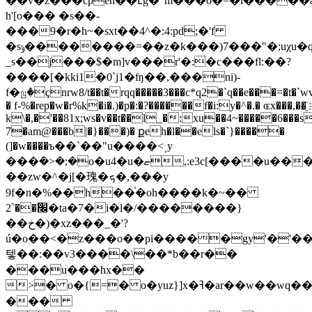
��v�z���cpeh��էg�"m���o�=�l�����a
h'[o��� �s��-
���9�r�h~�sxt��4^�:4:pd;�'f
�sݹ��������=��z�k���)7���"�;uχu�q�;���;�%o��'p�w�w�w�w�w�ט�
_s��j���$�m]v���r'�:�c���fl:��?
����[�kki1�0`j1�ʩ��,���ni)-
f�ꤜ�çnrw8/t��t�rqq�����3���c*q2�`q��e���=�t�`wv
� f-%�rep�w�r%k�i�.)�p�:�?������f�i:y�^�.� ɶx���,��҈
k\�,�'��81x;ws�v��t��l_�:xu��4~�����6���s
7�am@���b|�}���)� քeh�l��els�ˋ}�����
(]�w����ъ��`��"u����<͵y
���ܿ�>�;�o�u4�u�ޏ,:e3c[����u�������w[�
��zw�^�j[�瑰�ܟ�,���y
9f�n�%��h��֫�oh����k�~��
׬��`2�ta�7�i�l�/��������}
��خ�)�xz���_�'?
ú�o��<�z���o��pi�����gy'�'��
텧��:��v3����\��*b��r��
���u���hx��
>� o�{=� o�yuz}]x�ߔ�ar��w��wq��n���a�տn�� o�yu��
���