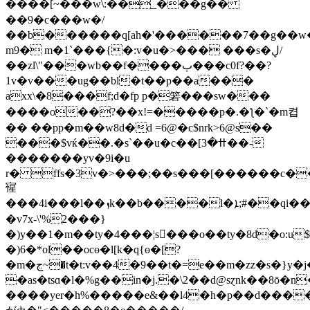
����[~���ԝ\:��_���g��
��9�c���w�/
��b������q[ah�'������7��g��w�
m9� m�1`���{�:v�u�>��� ���s�ڸ/
��zl\"���wb��f����ٻ���c0f?��?
1v�v���ug��bl�t��p��a���
axx\�8���f;d�fp p�箬���sw���
����o��?��x!=�����p�.�ƪ�`�m켭
�� ��pp�m��w8d�d =6@�c$nrk>6@s��
���$vќ��.�s`��u�c��[ߚ�3��-
�������yv�9i�u
r� ffs�3v�>���;��s���[������c�
㝭
���4i���l��ܙk��b����l�ܐ;#��qi����
�v7x-\'%2���}
�)y��1�m��ty�4���¦s�ِ��o��ty�8d�o:u$
�)6�*ol��ocө�l[k�q{ө�[?
�m�ڃ~�t�t:v��4�9��t�=e��m�zz�s�}y�j���1
�as�tsɑ�l�%g��in�j.�\2��d@sɀnk��8ō
����yer�h%�����e&��l4�h�p��d����