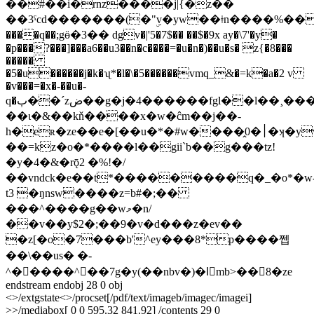
�؜�#��i�rnz����j|{�z��
��3ˤcd�������(�"ۣv�yw��ǂn����%���ef%
����q��;gӫ�3�� dgv�|'5�7$�� ��$�9x ay�\7'�y�
�p���?���]���a6��u3��n�c����=�u�n�)��u�s� z{�8���
�����
�5�u������j�k�ʯ*�l�\�5������vmq_&�=k�a�2 v
�v���=�x�-��u�-
q�ٻ��ˊzض��g�j�4������fgl��l��¸���vt�-
��ι�&��kň����x�w�ĉm��j��-
h�eʀ�ze��e�[��u�*�#w����̭0�׀�ʞ�yv��|
��=kz�o�*����l��gii`b��g���tz!
�y�4�&�rǭ2 �%!�/
��vndck�e��t*���������q�_�o*�w
t3 �ŋnsw����z=b#�;��
���^����g��wމ�n/
��v��y$2�;��9�v�d���z�ev��
�z[�o�7���b'^ey���8*p����쩹
��\��us� �-
^�����^��7g�y(��nbv�)�lْmb>��8�ze
endstream endobj 28 0 obj
<>/extgstate<>/procset[/pdf/text/imageb/imagec/imagei]
>>/mediabox[ 0 0 595.32 841.92] /contents 29 0