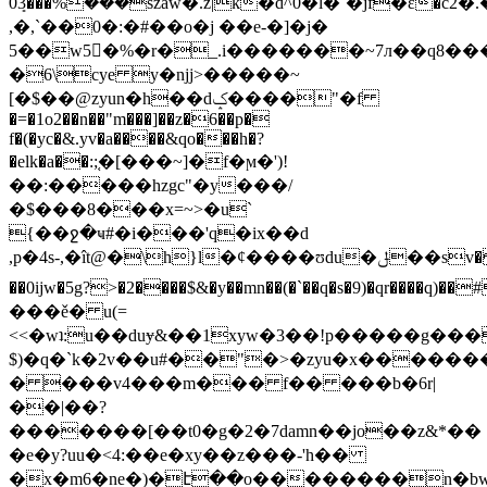
%���0ܻ3���szaw�.z|k�d^0�l�`�jf�έ�c2
,�,`��0�:�#��o�j ��e-�]�j�
5��w5�%�r�_.i�������~7л��q8��
�6\cye y�ǌj>�����~
[�$��@zyun�h��dݤ����"�f
�=�1o2��n��"m���]��z�6��p�
f�(�yc�&.yv�a����&qo���h�?
�elk�a��:;֚�[���~]�f�ϻ�')!
��:�����hzgc"�y���/
�$���8���x=~>�u`
{��ջ�ҹ#�i���'q�ix��d
,p�4s-,�ît@�\h}l�ȼ����ʊdu�ݪ��sv���p���v�!l7�ފ'a�݂�]�j�
��0ijw�5g?>�2����$&�y��mn��(�`��q�s�9)�qr����q)��
���ě� u(=
<<�wʇ:u��duɏ&��1xyw�3��!p�����g���
$)�q�`k�2v��u#��"�>�zyu�x�������01�
� ���v4���m��� f�� ���b�6r|
��|��?
�������[��t0�g�2�7damn��jo��z&*��
�e�y?uu�<4:��e�xy��z���-'h��
�x�m6�ne�)�ׁէ��o��������n�bw�