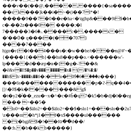
���v��(��@,����,����{�sа����v
��s k���]k��i�~�(i��7l*�!
�����9��7�0��e�ha<�\tg|hp&���9i$�
c�-��2z���0� ����;�l
ے�6�3�����7����c�,����x�
�'��߀� q���t�(��707}
���
�7����
{����1{��b}��hs8��p��o.<������w'-
lp����d��æp�ʙ�{�g�-?��&
�ѐ&v�l!$�p��v��������x� (/�%�:�/
��b$h>����x��б�:�o�0ٝ9�6����z���}
���6s�������������p�ϩ-q��4��~
[}\�ꇌ$�k�f ���/���&ܼg$
�t�y2�ͯ��_ezu�~x�^�c�#ĥ�q7�k5�b�dj�l��eg���r�v>i�w
��� =��5�
�lo0=��$ӓlo2=��$ӓlo2=��$�slo1=���slo��2
\z���m �h*j1�f�x$����ul������
�(�bgjň$�!��fօ��d��/
��:b.�b��kb�����}