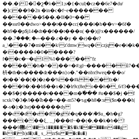
��.�)�ٔ�շ�λ� 1;s�{�cul|�cz��6e7�du̸
�]c)��9�2n �in�c�f~e�������
������$��,�0l�0=��
��sѕr0��dwo>���t���cc(�� �i�h��v>�6f�
�h9��p$j14�dt��f��t���n( ��)@x������/
��.ޝ� ;���7���.c��y � �e)��r?
a_\���7�mi��k\z'dmw)wq�iczjq�e�i
�ʇ����4�0�����?
f��c�~�q1%1��� ��"fz
�����h�^�j��=�#;gl~�����û7�
枿�th�o����ʣ���n}o�."��nbx9weq���o/
�t��`��[�]�z��%��#k��fz�/
���9�:��b$��x�2�lr9c(8e(o��h�_6/f3�
��$�ȳ�����r����m�߰��� #u��$�j �f
scxk/?�3�/l��îb��=��-m5?�ԏg�h8�:u($n���h|
�-s�);�3srj������dy
��c�d�e�f�gé�q���\ܰ�$u_�h�g?
���
(���ξ_ _ˌʃ���tf~��(�,��k�b� !
���޻9z \��x1��|��/��$/�k!�t����m4��g
�kt�)b)d�|x�_ s_.zr$u ��c�u�}