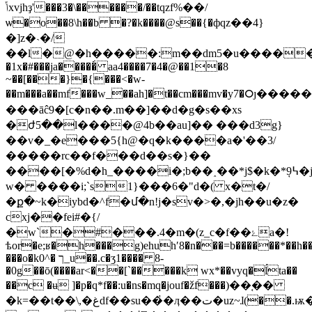
ݴxvjhҙ'���3�\������/��tqzf%��/
ѡ�o��8\h��b �?�k����@s��{�фqz��4}
�]z�˴�/
��l�@�h�����:m��dm5�u������n���e�xۋ&q
�1x�#���ja�����́ aa4����7�4�@��1�8
~��[���}�{���<�w-
��m���a��mf���w_��ah]�t��cm���mv�y7�᮰ȷ���
���āĉ9�[c�n��.m��]��d�g�s��xs
�ժ5��l����@4b��au]�� ���d3g}
��v�_�e���5{h@�q�k����a�'��3/
�����rc��f���d��s�}��
����[�%d�h_���
�i�;b��˰��*j$�k�*9߆ͅ�j�r�cs�zb�
w� ����i;`s1}���6�"d�( x�t�/
�ք�~k�iybd�^f�մ�n!j�sv�>�,�jh��u�z�
cxj��fei#�{/
�w`�#���.4�m�(z_c�f��ۓa�!
ѣor�e;ʁ�h���g)ehuhʹ8�n���=b������*��h��
���o�k0^� ך_u��.c�ʒ1���� 8-
�0g��ō(����ar<��[`�����k wx*��vyq�ĺta��
��c �ʉ ]�p�q*f��:u�ns�mq�jouf�žf���)܏��֚��
�k=��t��\,�غdf��su��҅�ӆ��ت�uz~ɺ(��.ѭ�>y�����1��iу�bbqhs������*d�\��6ay:ǚsw;e�ɓ����k��˫��k