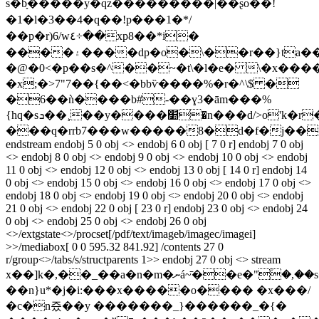
s�bָ�����y�qz���������|��ʂo��!
�1�l�3��4�q��!p���1�*/
��p�r)6/w٤÷��xp8��*i�
����۽����dp�o�\��r��}ta����g���{e�5q��z���(��jp�(�fi����ce\�
�@�0<�p��s�^��~�t\�l�e� \�x��
�x;�>7"7��{��<�bbѷ����%�r�^\$ �
�6��ǹ����b#-��ɣ3�ām���%
{hq�sܖ��¸��y����׺�n���d/>o'k�r��%z���|
���q�rrb7���w�����8�d�f�j��
endstream endobj 5 0 obj <> endobj 6 0 obj [ 7 0 r] endobj 7 0 obj
<> endobj 8 0 obj <> endobj 9 0 obj <> endobj 10 0 obj <> endobj
11 0 obj <> endobj 12 0 obj <> endobj 13 0 obj [ 14 0 r] endobj 14
0 obj <> endobj 15 0 obj <> endobj 16 0 obj <> endobj 17 0 obj <>
endobj 18 0 obj <> endobj 19 0 obj <> endobj 20 0 obj <> endobj
21 0 obj <> endobj 22 0 obj [ 23 0 r] endobj 23 0 obj <> endobj 24
0 obj <> endobj 25 0 obj <> endobj 26 0 obj
<>/extgstate<>/procset[/pdf/text/imageb/imagec/imagei]
>>/mediabox[ 0 0 595.32 841.92] /contents 27 0
r/group<>/tabs/s/structparents 1>> endobj 27 0 obj <> stream
x��]k�,��_��a�n�m�ނá~̄��e�"۫�,��s���1��l�
��n}u*�j�i:���x�����o���� �x���/
�c�n즜��y �������_}������_�{�