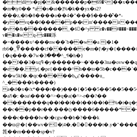
�div�pj�&������p�6؝�9]��x�������d<�y�t������xpt��k~l�t^���\���g��~ޞ���n�p~�����z��
�m݃�iy0�� *a�s�ui�]%�k��yx�s2?
�֨��z,�b�8����a��4�"���$����̊'�*-
�y�vq��f����p��tm'����ir��
�v�&�������_�6󳟟�^y e�v��#���<���h��
v��x�w q-z���泺
�=����x^���nw��`b��w�a |�1�
rb6�_߾�����cf�����ҿ�m�[\�y�{����{]"z;
{�q���.�7w�ߞ_^���3�h�}
��f��3�xqߟ�y������~�'���3na�ovw��q��\q���"
�e��,y(.�pe{����^h��to�5b�c���`
��w5kf�.�qc�����bں|'����u_
^_����b����)
a�d�x�/x*���r��)���{�5��5��5��5��5
�a꒽�: �oa\���'�^>�q�a(�^>-r��?��
��������q��l��l��l��l��l�%�i�q�y
��c
��p��r��.���(y����6�����*���j���w��u����2�v!i��9�"�k}p�����^>��
���c����lw�:�cgw��b�?���k
��ϖ@�{��wv�\󣷝�|4�,�����t�.y�"����
箆��ɍn����sp�v?