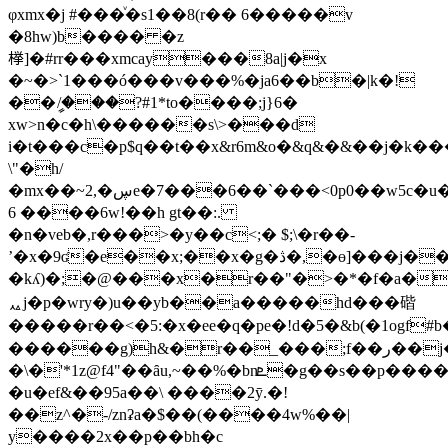
φxmx�j #���ͮ�s1��8(r�� 6�����v
�8hw)b���� �z
﨔]�#rr���xmcay���8a|j�x
�~�>`1���ó���v���%�ja6��b�|k�!
��ީ/���?#1*to����;j}6�
xw>n�c�h\������s\>���d
i�t���c�p$q��t��x&r6m&o�&q&�&��j�k��
\"�h/
�mx��~2,�ڛe�7���6��`���<0p0��w5c�u�k9
6 ����6w!��h gt��:.
�n�veb�,r���>�y��c<;� $;\�r��-
ʼ�x�9ʛ�e��x;��x�g�ڎ�,�ɵ]���j����l^��>������'/u72�z�.������)#����u�o/arx`����?
�kʎ)�;�@���x�r��"�>�*�f�a�0<
ퟮj�p�wry�)u��yb��a�����hd���䃈
�����r��<�5:�x�ee�q�pe�!d�5�&b(�1ogf#
������g)h&�r��_���;f��ر��j�
�\�'*1z@f4"��ȃu,~��%�bnܧ�g��s��p������d��y*��h�f2�01��y6����v.��g�q��yq�r
�u�ef&��95a��\ ����2ȳ.�!
��z^�-/znʡa�$��(����4w%��|
y����2x��p��bh�c