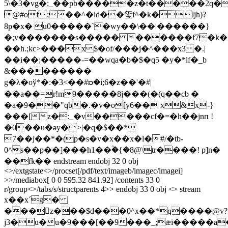
5\�3�vg�;_��pb�����z�t�����2q�
@#of;��^�id��玺f^�k�ljh)?
8p�x� u0�����`�wy��\��|������}
�;v�������s����� ������f7�k�
��h.;kc>���x$�of/���j�^���x3 �.|
��i��;�����-=��wqa�b�$�q5 �y�*lf�_b
&���������
g�λ�oў*�:�3<��#ᘰ�i;6�z��'�#|
��a��=r!m9�����8j���(�(q��cb �
�a�9��"qb�.�v�o[y6�� x&x-}
���[z�:_�v�����cf�=�h��jnп !
�0��u�әy�>|�q�$��*
7��j��*�(p�s�v�x��x�l�#/�tb-
0^s��p��]���h1��۫�{�8@\tr����! p]n�
��fk�� endstream endobj 32 0 obj
<>/extgstate<>/procset[/pdf/text/imageb/imagec/imagei]
>>/mediabox[ 0 0 595.32 841.92] /contents 33 0
r/group<>/tabs/s/structparents 4>> endobj 33 0 obj <> stream
x��xˊg�
���z���$d���0^x��*q����@v?
j3�u�u�9���[��9���_;ǣi�����a