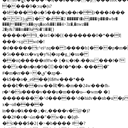
����9�;vٜa�(s?
�h���t�o�5����q��e�[r���4���
�1).g}�"�s�2 �����'t�sj���/p��t�wbr�
���j���x��oyq�ao&��1��4>3z�,�nwz��
2�y&7l��m��9ao�'1�l�[}
����r�ƚ_�lҥ1�l�[{��
�����0�*��f|
���>s:pwd�!
�d�����c^ei^zq�� 5����h{���p�m�#s
�5s���zx�wұ�y%]�op�g_|�xu�
��nǭ�����n9ϯw� {�x;�t�-��zu ���f�?
�� o��n�n�9���f�*�t�- ���|�͞
#�m�er��>�ٯ"�zp�-
�k$��n�_e6��[6$#w���*��
���է�r��nw��ȭէ�h-�m��24w���fh-
r�^�a����v���u�m���uސ�wm� �}
��������^d�����^d�hidv��nb�u�p
x�~o8����
in��a�k���ؽ�c,��
��v�@�)?
��2#�x�~ώn��"�w�u �[qθ-
�ʛ���$�2{�>�b���� #�?