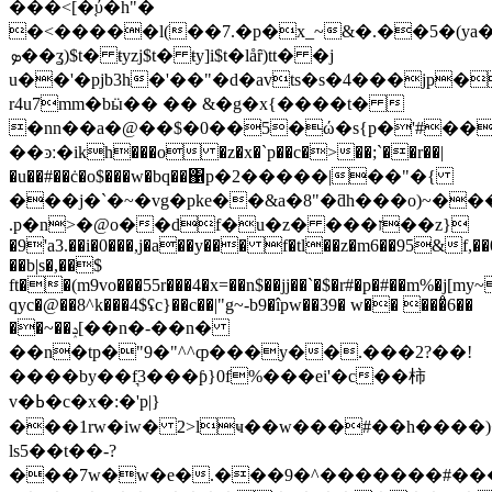
���<[�֚ύ�h"�
�<�����l(��7.�p�x_~&�.��5�(ya�
ܤ��ʓ)$t� ŧyzj$t� ŧy]i$t�låȓ)tt� �j
u��'�pjb3h�'��"�d�avts�s�4���jp
r4u7mm�bӹ�� �� &�g�x{����t� 
�nn��a�@��$�0��5�ώ�s{p�'#��
��ͽː�ikh���o �z�x�`p��c�>��;`��r��|
�u��#��ċ�o$���w�bq��΁p�2�����|��"�{
���j�`�~�vg�pke��&a�8"�ƌh���o)~��
.p�n>�@o��df�u�z� ���ז��z}
�9'a3.��i�0���,j�a��y��� f�tl��z�m6��95&f,
��b|s�,��$
ft��(m9vo���55r���4�x=��n$��jj��`�$�r#�p�#��m%�j[my
qyc�@��8^k���4$ʢc}��c��|"g~-b9�îpw��39� w�͏� ���̊6��
��~��ݚ[��n�-��n�
��n�tp�"9�"^^ȹ���y��.���2?��!
����by��f͉3���ƥ}0f%���ei'�c��柿
v�ߕ�c�x�:�'p|}
���1rw�iw� 2>lҹ��w���#��h����)
ls5��t��-?
���7w�w�e�.���9�^�������#���j]�koڶo�l