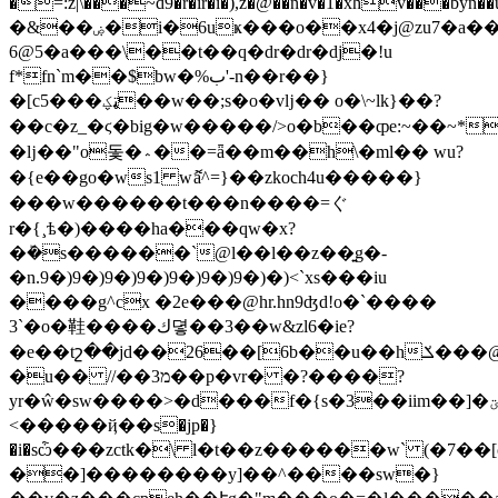
�=
:z|\���~d9�r�ir�i�),z�@��n�v�1�xhv��
�&��ۻ�i�6uҝ���o��x4�j@zu7�a��<�@����g���
6@5�a���\��t��q�dr�dr�dj�!u
f*fn`m��$bw�%ب'-n��r��}
ټؼ��w��;s�o�vǉ�� o�\~lk}��?
�[c5���
��c�z_�ϛ�big�w�����/>o�b��ȹe:~��~*
�ǉ��"o돛�؞��=ǟ��m��h\�ml�� wu?
�{e��go�ws1 wޮa^=}��zkoch4 u�����}
���w������t���n
����=ぐ
r�{¸ѣ�)����ha���qw�x?
�ܰ�s������`@l��l��z��͍g�-
�n.9�)9�)9�)9�)9�)9�)9�)�)<`xs���iu
����g^cx �2e���@hr.hn9ʤd!o�`����
3`�o�鞋����ك뎧��3��w&zl6�ie?
�e��tշ��jd��26��[6b��u��hݎ���@n��v�\xy��ѿ�g�_;�ͬ�v���
�u�� //��3מ��p�vr� �?����?
<�����ҋ��s�jp�}
�i�sѽ���zctk�\ l�t��z������w` (�7��[
��]��������y]��^����sw�}