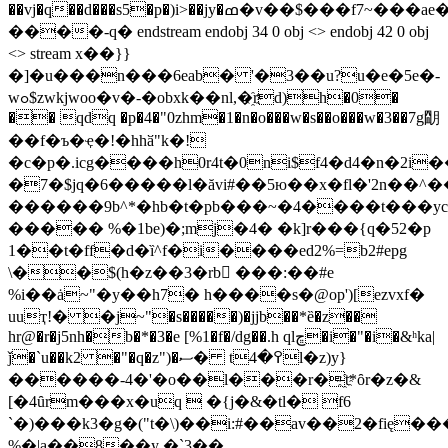
��vj�q��d���s5�p�)i>��jy�ߘ�v��$���f7~���ae��*7�,��m�q�dƚ�j�[��� \��1�&u�}
����-q� endstream endobj 34 0 obj <> endobj 42 0 obj
<> stream x��}}
�]�u���n���6eab� '�3��u?u�e�5e�-
wߋ$zwkjwoo�v�-�obxk��nl,�҈rd)h�0�
�� qdq �p�4�"0zhm�1�n�o���w�s��o���w�3��7g朙
��f�ъ�ҿ�!�hhӑ"k�!
�c�p�.icg����h0r4t�0ni$f4�d4�n�2i
�7�$jq�6�����l�ăvi#��5ю��x�fl�'2n��^
������9b^*�hb�t�pb���~�4����t���yc�
����� %�1be)�;mj�4� �k]r���{q�52�p
1��t�ff�d�ȉ^f�i����ed2%=b2#epg
\��$(h�z��3�rb ���:��#e
%i��ȧ~"�y��h7� h����s�@op')[ezvxf�
uuҭ!� �j~"�s�����)�jjb��*ȅ�z��
hr@�r�j5nh�b�*�3�e [%1�f�/dg��.h qlڇ�i�"�i�&ʰka|
ǰ�`u��k2 �"�q�z")�ސ� t߉�4l�z)y}
������-4�'�o��l���r�҈t*ȏr�z�&
[�4ȗrm���x�uq  �{j�&�tl� f6
`�)���k3�g�("t�\)��i:#��av��2�fię
%�|a��8��y �`3��