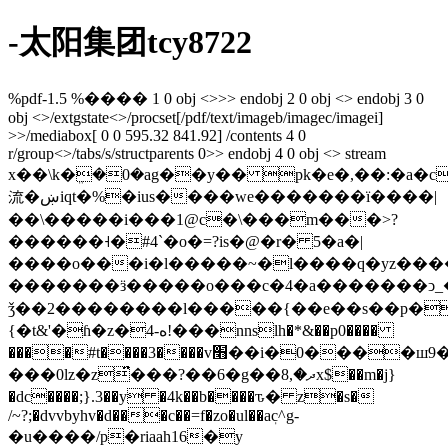
-太阳集团tcy8722
%pdf-1.5 %���� 1 0 obj <>>> endobj 2 0 obj <> endobj 3 0
obj <>/extgstate<>/procset[/pdf/text/imageb/imagec/imagei]
>>/mediabox[ 0 0 595.32 841.92] /contents 4 0
r/group<>/tabs/s/structparents 0>> endobj 4 0 obj <> stream
x��\k�ܸ�0�ag��y�� pk�e�,��:�a�
流�ښiqt�%�ius����we�������ï����|
��\�����i���1@c�\���m���>?
������˧�#4`�o�=?is�@�r� 5�a�|
����o���i�l�����~�l����q�yz���
�������ӟ�����o���c�4�a�������ͻ_������ٷ#ϐ�ʰ
ǯ��2��������l�����{��e��s�
�p��ݳz�q��
{�t&'�ɦ�z�4-ه!���nnslh�*&��p0����
����#t����3����v׫��i�0����ш9�g6e���5|
���0lz�z̈́���?��6�g��ދ�,8x$��m�j}
�dc����;}.3��y �4k��b����ԏ� z�s�
/~?;�dvvbyhv�d���c��=f�zo�ul��aٖc^g-
�u����/p�riaah16�y