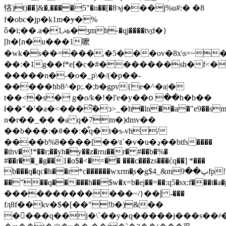
悋)t)��]&�,����5"�n��[�8ϡj���ֹj%u#:� �8
f�obc�jp�k1m�ɏ�%
ȫ�i;��.a�1ةޛ�ӡmh˞�qj����tv֪d�}
[h�[n�u���1嚒
�wk�s��=���,�5���ov�8x\s=~
��:�1g��f*e[�c�#�������sh�f<�srzyo�
�����n�-�o�_p\�/(�p��-
�����hb8^�p;.�;b�gpv{e�^�a|�
t��<�s� g�o/k�!�l'e�y��օ ��h�b��
ł��"�'�a�<���͠�ͻ>_�h�ln��a�"e9��sm�׉r��*��t�.f
n�r��_�� �a ԛ�7m�)dmv��
��b���:�#��:�͋q�t�s-vh/
����b%8����[��\t`�v�u�ڍ��btfs����
�thv�!*��r;��yh�y��z�rru��r� #��b�%�
#��r��_�g��1�o$�<�=�� ���c���zs���ćq��] *���
b���q�qc�h��r*c������wxrm�ָs�g$4_&mپ��9fp!b-
��"��q�����h��$w�x=b�ej��=��:q5�sx:f���t�a�pu���mݍh���d�~�n,�u�ܠ�_lkk4n�8n�x�m
�������������~/}��إ -���
fӆ8f��kv�$�[��"!b�)&��
����q��j�\`��y�q�����j���s��҂