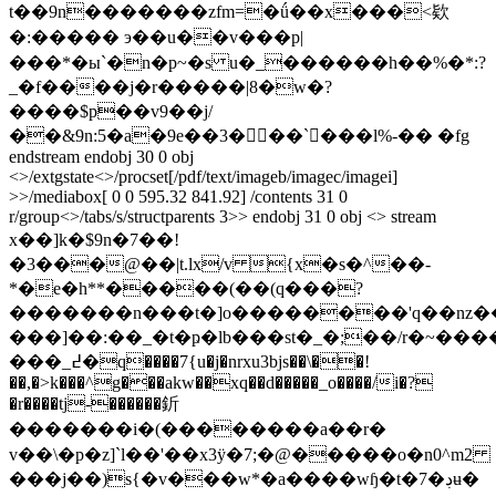
t��9n�������zfm=�ǘ��x���<欵
�:����� э��u��v���p|
���*�ы`�n�p~�s u�_������h��%�*:?
_�f����j�r�����|8�w�?
����$p��v9��j/
��&9n:5�a�9e��3���`���l%-�� �fg
endstream endobj 30 0 obj
<>/extgstate<>/procset[/pdf/text/imageb/imagec/imagei]
>>/mediabox[ 0 0 595.32 841.92] /contents 31 0
r/group<>/tabs/s/structparents 3>> endobj 31 0 obj <> stream
x��]k�$9n�7��!
�3���@��|t.lx/v {x�s�^��-
*�e�h**�����(��(q���?
�������n���t�]o��������'q��nz�
���]��:��_�t�ҏ�lb���st�_�;��/r�~���
���_߄�q����7{u�j�nrxu3bjs��\��!
��,�>k���^g���akw��xq��d�����_o����/i�?
�r����tj-������釿
�������i�
(��������a��r�
v��\�p�z]`l��'��x3ÿ�7;�@�����o�n0^m2
���j��)s{�v���w*�a����wɧ�t�7�ڊʉ�