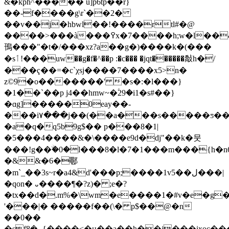
&�kph^����� u]p6tp��r}
��-f����g\r`��2�
��v��j�hbwl��!����rtl#�@
����>���à���߉x�7����h;w�l��&�r�̍j��
鳱���"�t�/���xz?a��g�)����k�(���
�sٲ!���uw��g�f�^��p :�c��� �jqt������敽h�/
���ҁ��=�c`χsj����7����x5>n�
z©9�o�������' �s�:�l���}
�1��`��p j4��hmw~�ؑ29�i1�s#��}
�ɑg]�����0eay��-
���i۷���j��(��a���s�����ƽ��
�a�q�q5b9g$�� p���8�1|
�5���4����&�\����e9d�dj"��k�뭇
���!g��ۨ�0�l���8�l�7�1���m���{h�
�&&�6�鄳
�m`_��3s~r�a4&d'���p;����1v5��ل���|
�qon� ᎑����¶�?z)� ;e�?
�tx��d�.m%�\wm�e����1�#v�e�g�
'���|� �����f��(\� p$��@�n
��0��
�sfܨ�8{����<�ӊ��a��h��j���ixoc�������36�c