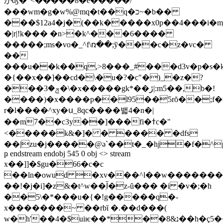
がʤ�"<�����8�e�����/
���wm�g�w%@mq�t��q�כ~�b��
���$12a4�j�(��k�����x0p��4���i�m
�|r|!k��� �n>�k^���6����
�����;ms�vo�_^f\ռ��;ў���c�z�vc�
��
���u��k��q,>8���_#���d3v�p�s
�{��x��]��cd�\�u�?�c"�)_�z�?
���ݼ�3�\�x�����gk*��ڙ|:m5��,b�!
����)�x����p��l95��5rŏ��;f
r�l����^xy�ս_8qc����밻4�n�|
��m7��c3y��]���fi�ߙc�"
<�����k&�]� � ���� �dfs
��|zu�j�����@ǝ`��t�_�hj�f�^ppy�5�e{����t߇k<�s��0"$���ro��@\�7#k<^�@z�����އv��u_��ٱ�����]�i�o*k���*6�i�cq��é�~���5�
ҏ endstream endobj 545 0 obj <> stream
x��]]�$gu�66�c�c
��ln�owud �xv���^l��w��������
��!�j
�i]�z&�t^w��آְ�z-ȗ��� �i �v�;�h
��5\�*���u�{�!g�����q�-
x�������~ ��rbȉ �.��d���(
w�h'��4�$uiѥ��*��נ&8��h�ç5����6���h����{%]�h;r/x����y$l�ұ�ĩ�