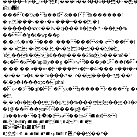
����~!qv�_av�ߌ�ӷ���b��3��o���~����o�~��lj
䠀zh΍d
���0�'9z�u��0&��l&������}
�rg,���v��x�m���~����}
������ͽzoc��!w�cj��� h�� *~���%
���'g�i�wp��p
�i�c%,�r(����=������&�|g7���|
�l�br  �e8|�˛�s� l0�����
`u��k�zhe0�
�a|ˣ����2$sqb���mȫ�`
�e��x�[ap۞y��g`�>w���p�1��f�
�i��;��m��nz����tr��@���:y��t�
;�e�� "a�b;��#u���.*�"?������<c��/
�l�p�4���xpx�բhn!
�o>�3�qf��yx�q����>���p,
�
�j�n�r���$�jj/r�%���'���3�z
�{@����ym����g@�
մh��lrv��ֆ�i�(xø��ćϙ4���cü&|
��a�v��'p����q������!]� 4*1i�f �
��b��z���7�!
�>>�'.�m���h�*��xp���֐�1j*����*�