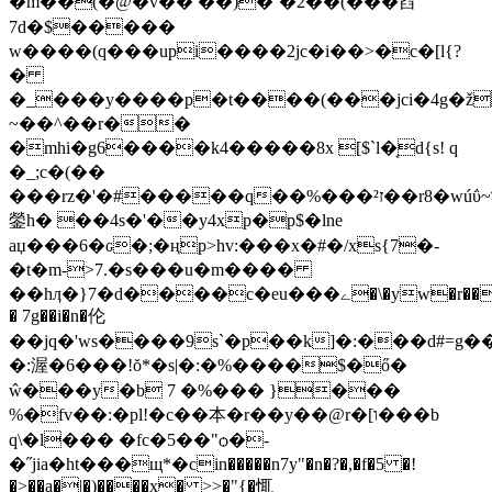
�m��(�@�v�� ��)�`�2��(���舀
7d�$�����
w����(q���upi����2jc�i��>�c�[l{?
�
�_���y����p�t����(���jci�4g�ž�
~��^��r��
�mhi�g6����k4�����8x [$`l�͔d{s! q
�_;c�(��
���rz�'�#�����q��%���ז²��r8�wúΰ~ד��:u6�"�������եk��&h$��4͇p�k'��|
鎣h� ��4s�'��y4xp�p$�lne
aџ���6�ԍ�;�ңp>hv:���x�#�/xs{7�-
�t�m->7.�s���u�m����
��hӆ�}7�d����c�eu���ے�\�yw�r�����z�ˊ��|.�my~ǭi5�/
� 7g��i�n�伦
��jq�'ws����9s`�p��k]�:���d#=g
�:渥�6���!ŏ*�s|�:�%����$�ő�
ŵ���y�b 7 �%��� }���
%�fv��:�pl!�c��本�r��y��@r�[ו���b
q\�l��� �fc�5��"ѻ�-
�˝jia�ht���щ*�cin�����n7y"�n�?�,�f�5 �!
�>��a�|�)����x� >>�"{�㤴