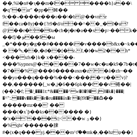
��,%l�n#�ԇ��m�ǐ� ����h}a��\
�q"�ar" �pp�䷛��
9c��ޑ����e���s��\�b@��vne
f��ca�8yj��{?r9�d/o��^��_�f�u?
@)��r��0a�ch�j�r�a��x�p>��k
��f]/�ܤ��$�ы
_�*���y�g��#�����i�v����b&x�~k�
� �ߒ,��,�d��[�z.f,�l�w2��h*
<���xfs�}k� x����-
���%ypnes@�c����7��w�c�u�k9�7b
�7��% @���б����aҡn�z�á�zh~��
��yo���q����%���<���j�=z��'v)?
��,������[_w�,j�6��6pk��f ��v裷��|
(��2�f; �/˿���1t:*&����^w�0�9� j8�k�}���|
�^":.���v��k��e�eu����áx�r �(l9f���߷��
�����m
z��' ��
���(�x`ƥ��ks������ �}
�'x�`���c|<��w ؿ��}
�%qbr`������腖
#�(x�q���yj.���m^fޭ��mk�,��hzψ��}