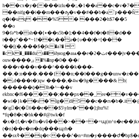
h��cx�y�[���izlu��;,�1��a��c�v�7�
��nifg��i��m���ԡ�v��#��b�a`p���ĥ
q�i�uq ��%5� ���2�h$7��5
��o
9�fǝ*b�sh��[٭��s5b�];��4��f�t�8�d��
t��p"��*~1!��t.��̈́̤a�{υ��|�=[���
'��[(�,���$�̘0c�a?� 
�ck�_���du s��iðϻog�aѩ��e�2�ٺr���jv�����a�f�s� q:9fr��c
ouw����ۺ �%�np�0� ��/
���v���v���^����k���-
��.�:n���.���{��n;��l���g��unw�z��
�,d���t�)qw ����,�4w�9g����& b|
������ǭ�3h�^~��v
ekbnc�f6�����;���px��_ee��v�
�wi�}k��s�`їg�di5��c��rs�b�.i
�\g�(�6��e��$5\ylm�"��]:jhu%!
*fq�8�c�bk��#@twk�f
�x�{f,�v�f!o�vǔ���>��=�=պ(m^n�e��)k
(�n]��e�m�dq���պrh�
��sxߢ��q�t<���/'�n=#m�y����ժ�bp$�d.8.u�2�*�,b^_�/fd��2�������'��oޓ���m�)�mje-