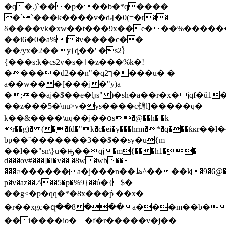
�q�.)`���p���b�*q����
�``���k����v�ԃ[�0(=�r��
δ����vk�xw��t���9x��e���%������
��i6�0�a%] �v����c��
��/yx�2��y{ȡ��' �s2֠}
{���s:k�cs2v�s�ߠ�z���%k�!
�����d2��n"�q2ך����u� �
a��w�� �[���j�"y)a
�;��aj�$��e�lɟs")�sh�a��r�x�jqf�ŭ1
��z���5�\nu>v�ys����c㰅l]�����q�
k��&����\uq��j��օs�@��h� �k
r��g)� (��fd�"k�c�ei�y���hrm�*�q���ƙкr�
bp��ˆ�������3��$��sy�u{m
��ӏ��"sn\}u�ԣ��qj�m{���
h1�ǀ�
d���ov#���]�l�v�� �8w�wb��
���ה������a�j���n��ظ^����k�9�6@�iin$��q��q�
p�v�az��.^��5�p�%9}��ύ�{$�
��g<�p�qq�*�8x���߭p ��x�
�r��xgc�զ��8���a���m��b�r
��i����io� �f�r�����v�j��