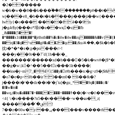
�2������
w�k�w��8��k���۟��#�������p#��t�v
wj���ҽ8_�b��r�k����p���ji��w{�
ƚwy{�o��� ����f4��9n
j�g4r$y(���o*埌d�a��wқ�u)�fb
_&����(5��!
�*����x1ti���(��*�jrthsth��%�c�4w�4w��zq�����&��v{�
��nj�3�q�^u��g#�a��2�qc��;&uꔛ��ߺ�$k�b�ե�x4���{ks��
抌ʇ�*�*�z�;p�po���ґ>!
���y��9r��7`d{1һ��/�_
�������͗:�����xd�h����5�k�wv#�j$*�
��g�w:;k�^��5��tٔz���1ʫ����|
��kм�j~m7_�4{5��y�r#h���n:�g>z9�|$
�o7�e�p<ȅb��|e` l��m0� 6��&�?
j����i�'��dz��i�'�j`ta]�gu_*f��9q�{���c/�/
�f�w�m�
��wq,t�bu�a���7�=���[����=����ߙ��(�>e�i\���svu�����=��z�������ƍ���o�z�-
<4{ \:�u����?n5��r����~w��ҩs�_z|
������ٯ�`� !
��7z�66w�y:��ݷ���[���v����rh��`"by��$7_i��7~r{�;�