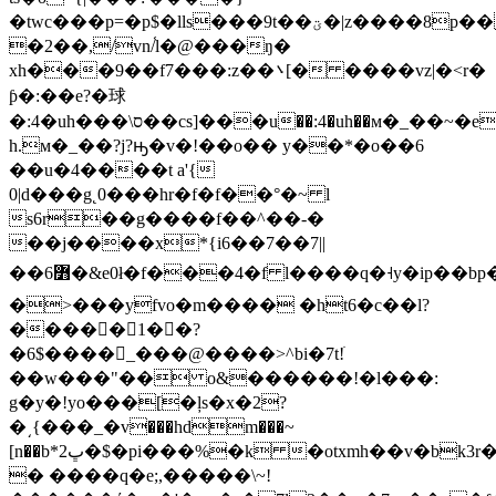
�twc���p=�p$�lls���9t��ؾ�|z����8p������;�x�by�q��
�2��,/vn/֫l�@���ŋ�
xh���9��f7���:z��܌[� ����vz|�<r�
ƥ�:��e?�球
�:4�uh���\ס��cs]���u��:4�uh��м�_��~�e��4
h.м�_��?j?ԣ�v�!��o�� y��*�o��6
��u�4����t
a'{
0|d���g˛0���hr�f�f��°�~ l
s6r��g����f��^��-�
��j����x*{i6��7��7||
��߻6�&e0ł�f���4�f l����q�˧y�ip��bp�!_,��r&����3[;hz��m����<��z4�;����^�hh4`i���w�~�$�ﲻy*���f���� w�x77t��pw����
�>���yfvo�m���� �ht6�c��l?
�����ٌ1��?
�6$����_���@����>^bi�7t!ׁ
��w���"�� o&������!�l���:
g�y�!yo���[�ļs�x�2?
�͵{���_�v���hdm���~
[n��b*2ڀ�$�pi���%�k �otxmh��v�bk3r��4p�p#
� ����q�e;,�����\~!