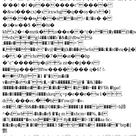
�'��! �f �p������c"����
�&wl���cx)�xexwbg֝�q��oy�u'v�]
��;��ԣ��n ��m \<�;!�н� �
�;i�w��$ ��hi�
kb x2�<�mztk�;o��н��^(�y�(�y��� (b�jw�
vdx�\�g!4��/d��b`�&�@dbwȧ
;���e����3!� ��=`
�,����x"�v@��j(k�b��sw6x��c�;�rd�vң�ĝ���
o�,\�`gchol]�7��at��hp
�"c"����p�@a zn�e�j|��π!
���pp���8հw����)��� q�6ᚶ!-
��ᮊl@�1 �"�}m�d�
v�m�ox�`c�,>)�%�����2@� `�&3��e
f����r
�s���m��n)�;�k�� �ķ��t~�� �9 ̂6h �b̪aa!
��e�0�����4���xkeqҁ=p�e��e�w1�.
dcc,���ec،��b|�#'ow@>�v-
re��.f�8&��v��@0��]�o-����1̜� ���p���>h蹄
^�dwh-�k�u�e$ �'�ą m �xbcm<��%, �d
i�7(;�����*�ecxrd���] #p�;���0·1�5��aa 6c-
�t�z�op�j� �0����3 $�(��%� ����4��"brp�{
酆