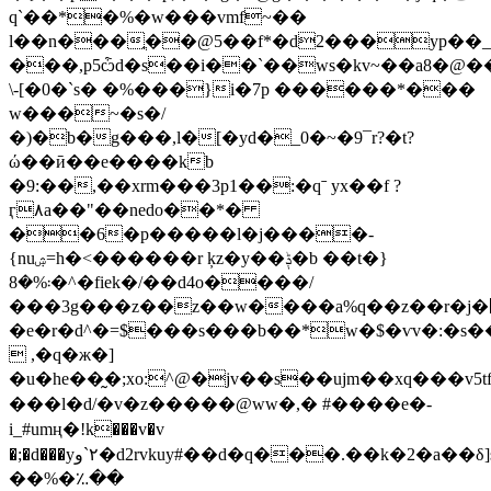
q`��*�%�w���vmf~��
l��n���ֲ��@5��f*�d2���yp��_�
���,p5ѽd�s��i��`��ws�kv~��a8�@�
\-[�0�`s� �%���}i�7p ������*���
w���~�s�/
�)�b�g���,l�[�yd�_0�~�9¯r?�t?
ώ��ӣ��e����kb
�9:��,��xrm���3p1��:�qˉ yx��f ?
ӷ۸a��"��nedo��*�
��6�p�����l�j����-
{nuۺ=h�<������r ķz�y��ݙ�b ��t�}
܃%�8�^�fiek�/��d4o����/
���3g���z��z��w����a%q��z��r�j�޶&?
�e�r�d^�=$���s���b��*w�$�ѵv�:�s�
 ,�q�ж�]
�u�he��̰�;xo:^@�jv��s��ujm��xq���v5tf�pى��� cȉ�t����5b1��j��`�
���l�d/�v�z�����@ww�,� #����e�-
i_#umң�!k���v�v
�;�d���y٢`و�d2rvkuy#��d�q���.��k�2�a��δ]syg�}*
��%�؉��