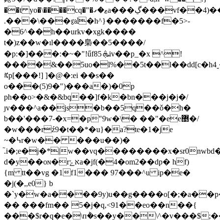
��t yo�\����cq�"�ޱ�ގa���ڲ���vf��4)�����e���i_�ߘ��t���
.���\���㏿�h^}�������f�5>-
�6^��h��urkv�xgk����
t�)z��w�ıl����梟��5����/
�p:�]���:�~�"!űf85 ܞiv��p_�x ^!
����&��5uo�l%��5t��l��dԁ[c�h
ꍵp[���!] ]�@�:ei ��s��
o���(5)9�")���a�)�0p
ph��o>�&�&bq��]f�k�bn���j�j�/
ȷv���^a��js�b��5q��ǒ�h�
b��'���7-�x=�p"9w�\� ��"�ee޵�/
�w���rź9�t��*�u}�a?te�1�je
~�߆r�w�� ���u��)�
֘.i�;e�j�*|w��vq��������x�sr0nw
d�y��oɴ�rאݺa�jf(�4�om2��dp� hf)
{m tt��vg �1f1��� 97���^u ip�e�
�j(�,,e0} b
�`y�w�a����9y)u��g����o[�;�a��p�
�� ���fm�� 5�j�q,<91��eo��n��{
���$r�q�e�\п݃�s��y��\^�v���$