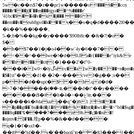
5w�c��rs$7�z��pr}ԝ�����oˡ!���t��ccn
����r'���j(�`��m���rgyƨ��^%����e'
'4}bc�$��4�v�u�j��� ��6
��em��v�euh8gvd�k��'�ҷ��υ�q�d����2l0��
�k��%��l��܆�
-5�;b�%��kg��y����'$90lh8c� �&�7|�o�
$�
�h�$7��'(�j�o4��w`4y�6��7��
�<��^��lwe�!�d�0,ٞha�r{����e"iyk&!e
�?�h
�f��:�rԯ{�}���2'�f"0-
���i�[w0<�l݁yڱuʋc��a[w�y����=n�pm�r
�$�}n"��;�d1� �2�<���cvef�g�� ;s��
p��d��up(�$ ��b.qd�d�
>ܧ>��)����?�7� ��d�t"�
�y����
�����i$�#'�h�4�>��ݝ'itr,���
s�����k�#daաj��q"�҈zb1 ;tl��i�
�p��gt��`ɓu�r�d�j1�8#��rk��ht(�j�wi.��>"bŏ�$sg
���8q���ꖚ����7���n9h.�¡]�r�ni�!
�njmv�: [�'��.垤p��%�&��d����
q�{�ľ�sxl\�-
��#j�%f��:y�'��boo6')p��83���{�