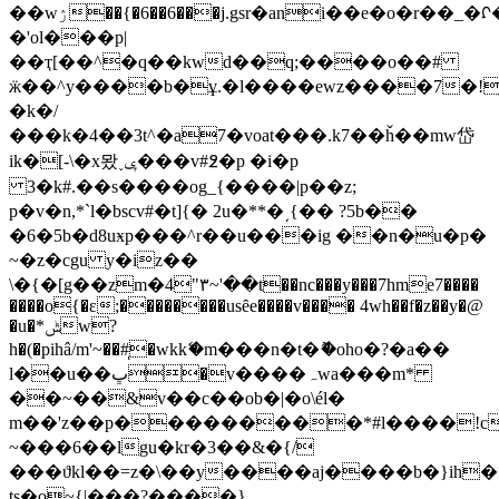
��wۯ��{�6��6���j.gѕr�ani��e�o�r��_�ᡗ�m��v8��[���}
�'ol���p|
��ҭ[��^�q��kwd��q;����o��#
ӝ��^y����b�ұ.�l����ewz����7�!
�k�/
���k�4��3t^�a7�voat���.k7��ȟ��mw岱
ik�[-\�x뫘˯ݷ���v#߶�p �i�p
3�k
#.��s����og_{����|p��z;
p�v�n,*`l�bsсv#�t]{� 2u�**�͵{�� ?5b��
�6�5b�d8uӿp���^r��u���ig ��n�u�p�
~�z�cgu y�iz��
\�{�[g��zm�4"۳~'��t��nc���y���7hme7����
����o{�ɛ;��������usȇe����v���� 4wh��f�z��y�@
�u�*ݰw?
h�(�pihâ/m'~��#ͅ�wkkޭ�m���n�t�ޮ�oho�?�a��
l��u��ڀ�v����ہwa���m*
��~��&v��c��ob�|�o\él�
m��'z��p���������*#l����!
~���6��lgu�kr�3��&�{/
���ϑkl��=z�\��y����aj����b�}ih
ts�o~{|���?����}