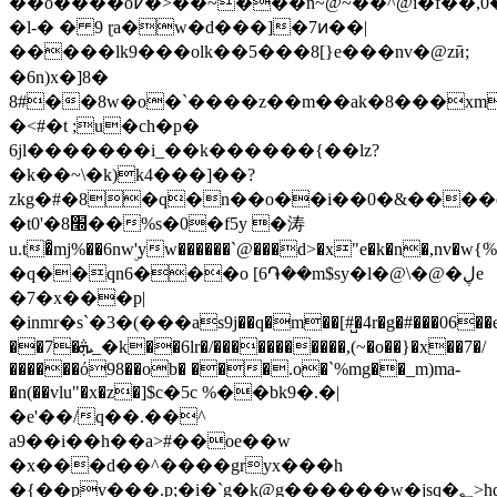
��o����o߇�>��~���n~@~��^@i�̅f��,0���0b�ce
�l-� � 9 ɽa�w�d���]�7ͷ��|
�����lk9���olk��5���8[}e���n v �@zӣ;
�6n)x�]8�
8#��8w�o�`����z��m��ak�8���xm
�<#�t ;u�ch�p�
6jl�������i_��k������{��lz?
�k��~\�k)k4���]��?
zkg�#�8�q�n��o��i��0�&����qܘym
�t0'�8׭��%s�0�f5y �涛
u.t�͒mj%��6nwۣ'yw������`@���d>�x"e�k�n�,nv�
�q��qn6���o [6֏��m$sy�l�@\�@�ڸe
�7�x���p|
�inmr�ѕ`�3�(���as9j��q�m��[#̺�4r�g�#���06�
��7�ܞ_�k��6lr�/�����������,(~�o��}�x��7�/
������ό98��ob� ���.o�`%mg��_m)ma-
�n(��vlu"�x�z�]$c�5c %��bk9�.�|
�e'��/q��.��^
a9��i��h��a>#��oe��w
�x���d��^����gryx���h
�{��pv���.p;�i�`g�k@g������w�jsq�؂>hd�;e1��s�"�=xe����#�z�`�p�z�q�{�n�bљ�^zf��ߙ�vձȴ���e�@t