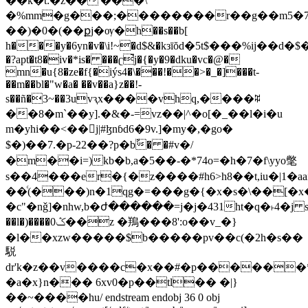
��k�t:�z��'���\
�%mm�g���;��������r��g��m5�7
��)�0�(��քj�ѹ�h��s��b[
h���y�6yn�v�\i!~�d$&�kзīŏd�5t$���%ij��d�
�?apt�t8�iv�*is� ���ʗ̚j�{�y�9�dku�vc�@�
mn�u{8�ze�f{�iýs4�\���!��>�_�]���t-
��m��bl�"w�a� ��v��a}z��!-
s��ñ�3~��3uvԇx����vhq,����ꍫ
��8�m`��y].�&�-=vz��|^�o[�_��l�i�u
m�yhi��<��򟛌j|#ɮnɓd6�9v.]�my�,�go�
$�)�� 7.�p-22��?p�bً� �#v�/
�m��i=)kb�b,a�5��-�*74o=�h�7�f\yyo氅
s��4���er�{�z����#h6>h8��t,iu�|1�a
��ͨ(���)n�1qg�=���g�{�x�s�\��[�x
�c"�nǧ]�nhw,
b�ժ������=j�j�431ht�q�˫4�j s
��l�)����0ݣ��z �鴹���8':o��v_�}
�l��xzw�����$b�����pv��c(�2h�s��
駾
dr'k�z��v����c�x��#�p������*ǳ
�a�x}n��� 6xv0�p��tl�� �|}
��~����hu/ endstream endobj 36 0 obj