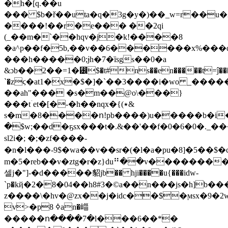
�h�[q.��u
��� $b�ř��uta�q�3g�y�)��_w=r��u�
����!��r�e��� ��2qi
(_��m�`��hqv�j�k!����8
�a^p��f�5b,��v��6������x%���
���h�����0;ɉh�7�ȉsgs��0�a
&ɔb��2��=1�⵼$�t#ns��en�����t=ĵ���
`�zϛ�at1�x�$�]�`��3����i�wo _����
��ah"��� �s�m��@o\���}
���tۤet�[�-�h��nqx�{(٭&
s�m�8����ո!pb����)u�����b�i
�$w;��d�ҕsx���t�.&��'��f�0�6�0�._�
sl2i�; �;�zf����-
�n�l���-9$�wa��v��sr�(�l�a�pu�8]�5��$�cu� b�t~g�usݷî
m�5�reb��v�ztg�r�z}du⠛��v�������
셀j�"]-�d�����貂jb�� hji����u{���idw-
`p�kҋ�2�8�04��h8#3�©a��n���js�h]b���ݕվg��u#
z����\�hv�@zx��j�idc��$�ϻsx�9
v>�p8 ߦan�崰
�����ո����7�l���6��*�