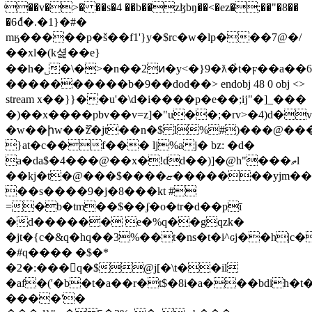
ͦ��v�>� ��s�4 ��b��zɮbŋ��<�ez�;��"�8��
�6ެd�.�1}�#�
mӄ�����p�š��f1'}y�$rc�w�lp���7@�/
��xl�(k셡��e}
��h�˾�\�>�n��2ͷ�y<�}9�ƛ�҆t�ϝ��a��6
����������b�9��dod��
> endobj 48 0 obj <>
stream x��}}��u'�\d�i����p�e��;ĳ"�]_���
�)��x����pbv��v=z]�"u��;�rv>�4)d�
�w��իw��ޫz�jt��n�$ l%#)���@��
}at�c��f��� lj%aj� bz: �d�
a�da$�4���@��x�!dd��)]�@h"���ތl
��kj�t�@���$����ޏ�������yjm��<ڡ^ȑ�i�0r�yh%���
��s����9�j�8���kt #
=�b�tm��$��ʄ�o�tr�d��pī
�d������ е�%q��gqzk�
�jt�{c�&q�hq��3%��t�ns�t�i^ԍj��h|c�
�#q���� �$�*
�2�:���q�$@j[�\t��il
�af�('�b�t�a��r�t$�8i�a���bdih�t
����'�