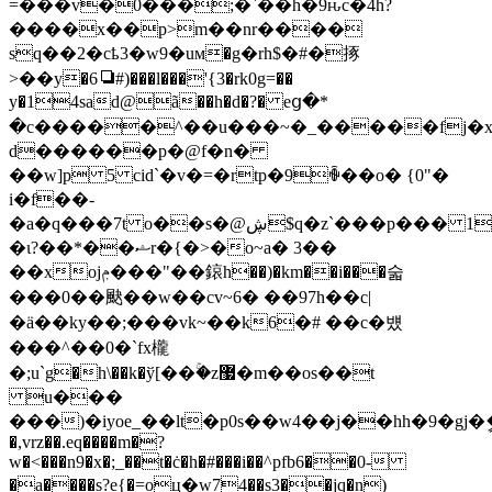
=���v�0���;�`��h�9ԋc�4h?
����x��p>m��nr����
sq��2�cҍ3�w9�uм�g�rh$�#�㧻
>��y�6❏#)���l���'{3�rk0g=��
y�14sad@ã��h�d�?� eց�*
�c�����^��u���~�_�����fj�xr
d������p�@f�n�
��w]p 5 cid`�v�=�rtp�9ꅴ��o� {0"�
i�f��-
�a�q���7t o��s�@ڜ$q�z`���p��� 19gu����jrtd
�ɩ?��*��ޝr�{�>�o~a� 3��
��xojݦ���"��鎄h��)�km��i���숣
���0��䫼��w��cv~6� ��97h��c|
�ӓ��kу��;���vk~��k6�# ��c�뱼
���^��0�`fx櫳
�;u`g�h\��k�ў[��ۚ�z޷�m��os��t
u���
���)�iyoe_��lt�p0s��w4��j��hh�9�gj�ީ�l
�,vrz��.eq����m�?
w�<���n9�x�;_��t�ċ�h�#���i��^pfb6��0-
�a����s?e{�=oц�w74��s3��jq�n)