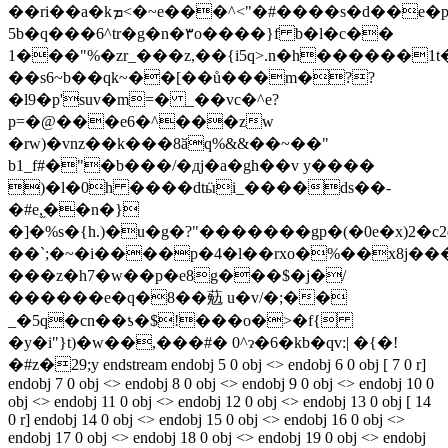
��ri��a�kܡ<�~e���^<"�#����s�d��e�p�,f34��l��������m��)�-6z@��"���r�ȟ�holpεf�l:
5b�q���6^tr�g�n�۳o����}f b�l�c��
1���"%�zr_���z,��{i5q>.n�h������1t
��s6~b��qk~��[��ů���m�??
�l9�p'suv�m=� _��vc�^e?
p=�@���e6�^���zw
�rw)�vnz��k���8ӑq%&&��~��"
b1_f#�"�b���/�дj�a�gh��v y����
)�l�0h ����dtӹi_����ds��-
�#e,֦��n�}
�]�%s�{h.)�u�g�?"�������gp�(�0e�x)2�c
��`;�~�i����p�4�l��rxo�%��x8j�
���z�h7�w��p�e
8g���$�j�/
������e�q�8��葂 u�v/�;��
_�5q�cn��ƾ�$!���o�>�f{
�y�i"}t)�w��,���#� 0^ɂ�6�kb�qv:| �{�!
�#z�29;y endstream endobj 5 0 obj <> endobj 6 0 obj [ 7 0 r]
endobj 7 0 obj <> endobj 8 0 obj <> endobj 9 0 obj <> endobj 10 0
obj <> endobj 11 0 obj <> endobj 12 0 obj <> endobj 13 0 obj [ 14
0 r] endobj 14 0 obj <> endobj 15 0 obj <> endobj 16 0 obj <>
endobj 17 0 obj <> endobj 18 0 obj <> endobj 19 0 obj <> endobj