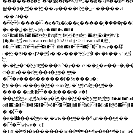
������έ�c_�'�me�r�7l3��æ�7s=��z�
퍝��(t���'��vp����h�_e"�����vt
b�� /d��
�:>�����o�7z�k��q�����jؓ����ŗ��
�n��ڸ�cw@pe�r����w����
oo7�za��&�������vq� �v4u-��s�x�#v']:
{�g�mf endstream endobj 552 0 obj <> stream x��}
�\�u��27f�m���` �b���������rw֔y��䮆
c��Ꮥi��z]'2� ɔ�t�v���?zf �e�h�� y"p
�v��"�đl���7ߝ�y��μ7t��ݝ�w��~�;��{�}
ƈf�0f5���n��4�t� �
��y���6������[�5x���u�;
n��v5���y��~kmc!�`b*a���-
���� �ndb]b��dc���r� \/�!
��j)xcg2q$�ԓ�'�#���r�t'��s�t���o4}
or���h�t��#�$���vó����jh��h0i��d½��@5��
�`��
�в�֐t���ek�j�w&�����ߒ,m��� ��
��wjwy�_q]!
�1i)h�$]�b������tm�f�be�#��}m_q�