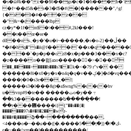
�s�ӹ#k��"c��$6��gs�c�1�h���b�
�f=��d5&�s�3�f$�#{�[������",^g!
{�s�l�#���z��
�"&=�(����lbp
cz�y*�1f�m$�\��#,2kl���!
��t��œ�өr�
dƌ��ns܆�y�'�u�i~�����,�s�o-2}��ڵ��
*�#�hq�"s�ӥ@f���i`��x�q�����0�ޅ�')���ŧ���y�yl�0:�s@kx\�at�e"���,9�>�@\,(t����s`1v]�������b�n4���8
����`�p�p��oz8�x�p���3���x�c?
�z����:o��럺[ߘo������>��� ͭ
��_�����>����b���s?��򝵙k�<�79 r"v� ��
������8i�x0�y�x�n4q�q�v��ݤ�]�d�vq���x:��r\�~�e��_t~�����^y{�/
����|�0�s3e��_�!|
�����s3�l���&̣(t�a$wng%�(�(�hv
u�rvnp#9�te�� �����ٽo�y�� ߹
��k3���������ե�����̠��!
��r���܎����i}{"��s��{�|
�������97s�#�8�2���w̈r-
�ê��#�j����ֆ��=��������֣��,
<4���o�~��ɕ��([�.����ك�/�{[�|��5-
e�~��^vm��ӏ����������/