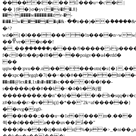
�����l�r�� t򬌑���u=�c\�t |
�� }|9�}σ�yv{�e�f�.8}
��>j����w�����i��zv-�-
�i��.w����j��q�&٠��n��)��ު�����&�=l���2��&�6���2� ��o����l]�rz�dcq��e�����
�^?
wd�{�l������ �!n����n~ww
��߾ve� �o��!
�_��ި������y����/9����� sp����
f�c0�fe��p�ё8��~��poigv��a4�rdd�
��
ųqiw��:pvu��.nr������otn(�s{�},���l���
��xpc�egqh�7(��<�(�#�� ��hl����b
��n��@lex�:�,1x�s�v��5�ͱc����l��f��-
s�����q��#��k�<�4�b�&j묖
��������;��n"�hý���\�th�sqq�v�
z#�hn��r>�ѵ�q)}�*��"2k=af������}
��evg�zg0-
���t���;;���u~�1e����m�.���
쒹��d���a���uv��]ǻ��"
���)�w��r�zj�mk�n[%�je�>_�ni��ݶtq���o�