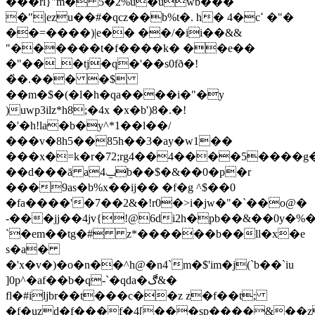
���rl}"m� 5�2%u�uwb���
�"|ezu��#�qcz��b%t�. h� 4�cߵ �"�
��=����)|e�� ��/�ii��&&
"������t�f����k� ��e��
�"��_�tj�q�'��s0fð�!
�҅�.��� �$
��m�$�(�l�h�qa����i�"�y
)uwp3ilz*h8;�4x �x�b')8�.�!
�'�h!la�b�y^*1��l��/
���v�8h5��85h��3�ay�w1��
���x�=k�r�72;rg4��4����5����
��d���ā aݐ4b��$�&��0�p�r
���9as�b%x��ij�� �f�g ^$��0
�fa����'�7��2&�!r0�>i�jw�"�`��o@�
-���jj��4jv{!@6di2h�pb��&��0y�%
`�em��tg�# z*������b��ll�x�e
s�a�
�'x�v�)�o�n��^h@�n4`m�$'im�j(`b��`iu
]0p^�af��b�q-`�qda�ڰ&�
fl�#iljbr��t���c��z z�f��t;
�f�uzd�f���f�4[���sp����&��z