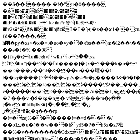
��$�� ���� �f�"u�ӧ����-
�s��o�\�]hl���l��v�����
���87�n��al��l�8��l��f���
��d^�x�z��f���=k>�m*r ${�e$-�
��v2z�*��&���o��hj�z���`ԩj�z��;c1��
{d��7���,�
h޼�py�xs<�x�=,�uo�vy��\fbs�
�)m�l2��\�
��ə�(�%.��98
�{fԣ�o1u��ëg�vw�h]oﭼ'��3z
`��fmך���'�𚮶d����]�{x����k�n�?
��<���y��ʺd�&���m���蠗��ꑗ
l
��sq����{3��wp2y�s˃%�g����9&�ӟ�f�
�����k)����\����2��_���
v�����f��><��z���7n��1]�͇6��j�ңs
�7 ���v �$�kg�n� v$̲%���m�չ��
[�kvq��td�q�v3�ٯ�`���}�}
((�ڗ�*��q�q���rp
�!=�zaj%������!=�=d���/
��o1ܛ�u�(��w���hyd5�?�h5x�z7㰇
��%�v������ճ�3dxxz�h�,t7������7^�$2zhf�-
ij�8a�x�k���g0{�(aބ{���c�5��v(�,)k�