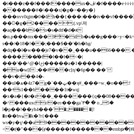
�i���z��f���f����ux�ڤ\�f
������#�\���x|�g�>��y�}
���nvv0qjm�0�ŭh��{���:���tv��vf���
��򲋲�g�2����;(.vp\져
�aq���bś�o�s�dtf�d�ԟ
�n.p���mx���9�db�ҩ��g���>y<�k=
s��/�18�!��;���$��'�h�hg/
�dq��l�w���je7�v��_���u��66���
����;��̸�f�l��l�<�|
���'��^@�lݗj�����a�1�����|
�u�w[f ;��#��c[ɳ/�6p�� ��`
��v�z��4�-
��ul�ѧ�4z7�g�`��ټ��ʞ#_���=w܉�o��:!
��⍏s1��b ����1t�ԝq|
�x�a�{�r�z��_������ׄ�{q��08��
�^ ���uxcr/�eʋ���ga`۳� � o؀5�
ȉ�p��!��yh4���ߴ�;;���� �[!
�n��bvە�k�?r{���
ws�y�ɣ\��a9�����������
<�r҈�"���[ɇ�����f�
���ܽ�ܽ��embթ�[#