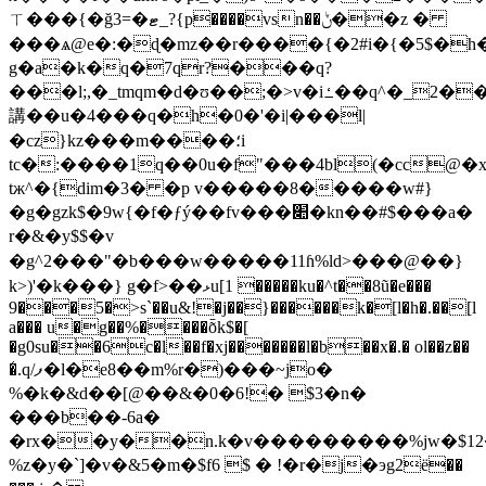
ㄒ���{�ğ3=�ޓ_?{p����vsn��ݨ��z �
���ѧ@e�:�ɖ�mz��r����{�2#i�{�5$�h
g�a�k�q�7qr?���q?
���l;,�_tmqm�d�ʊ��;�>v�iߑ��q^�_2���qv���%����t�z� bm��5�v���_��:8�2��8ek�q��i�wr��
講��u�4���q�h�0�'�i|���l|
�cz}kz���m����؛i
tc�:����1q��0u�f"���4bl(�cc@�
tж^�{dim�3� �p v�����8�����w#}
�g�gzk$�9w{�f�ƒý��fv���׊�kn��#$���a�
r�&�y$$�v
�g^2���"�b���w�����11ɦ%ld>���@��}
k>)'�k���} g�f>��ޅu[1 �����ku�^t��8ũ�e���
9���5�>s`��u&!�j��}������k�[l�h�.��[l
a��� u�g��%����ȭk$�[
�g0su��6c�l��f�xj�������l�b��x�.� ol��z��
�̒.q/ފ�l�e8��m%r�)���~jo�
%�k�&d��[@��&�0�6!� $3�n�
���b��-6a�
�rx��y��n.k�v���������%jw�$12�\�l�rh8���qʢ��u'�ܔp19˔'���p��_k0k%:h�i
%z�y�`]�v�&5�m�$f6 $ � !�r�j�эg2ё��