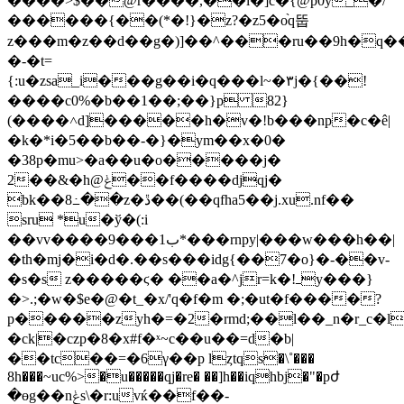
����>$��@r����,��l�]c�{@p0y_�/
������{��(*�!}�z?�z5�o֨q뚭
z���m�z��d��g�)]��^���ru��9h�q��*
�-�t=
{:u�zsa_i���g��i�q���l~�۳j�{��!
����c0%�b��1��;��}p 82}
(����˄d]�����h�v�!b���np�c�ê|
�k�*i�5��b��-�}�ym��x�0�
�38p�m
u>�a��u�o�����j�
2��&�h@ݟ��f����djqj�
bk��8߸��z�ڐ��(��qfha5��j.xu.nf��
sru *u�ў�(:i
��vv����9���1ب*���rnpy|���w���h��|
�th�mj�i�d�.��s���idg{��7�o}�-��v-
�s�s z�����ϛ� ��a�^jr=k�!ߺy���}
�>.;�w�$e�@�t_�x/'q�f�m �;�ut�f����?
p�����zyh�=�2�rmd;��l��_n�r_c�l�.�nt�t��rވ�!=�\9��{i�^���fva�i6�<���u��b��)]��ԏl���h'���f��5�]�[k4�[�/~y��|kd�3������k
�ck|�czp�8�x#f�ˣ~c��u��=d�b|
��tc��=�6γ��p lȥtqs�\˚���
8h���~uc%>�u�����qj�re� ��]h��iqhbj�"�pժ
�өg��nݟs\�r:uvќ��f��-