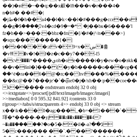
��)�ʁi�~��q;��x㕟�lft���v�r���4�
n�h#� ��#�|
�jط�f�h��a4��l�k<��l�#���g�cce��u���}
��gؒ�$����̟v4�cd�9݂�=�* �j��bк�6����'l
fz�h��>���:�bbz�fm�[/�#�|^/n���>}
�squ;��������{�|
ș�z�f���:zv�9=x�ښ�훞
�vߚ�v�!�f�z�c��y7��-l5
�cν���i*����يoh�oe����i�y�ew�o�ϧkk��r��ŷ��f�gs��z��b�$c��� rqqn\����zzr���omr�z�����k�,�����l��is���b|
��v�ńnl�]��� (�y�b�����o���vg��
��^ë�ra��6�@�n;�� hvf���%�;������r1eb~ݐ�ʢ{0�f�j&���f���h��(�
��&c@��7���je'�`�q̿ue0�j�/xh��:p��coe��q��)��u��ޭ�\�׬��
k����� endstream endobj 32 0 obj
<>/extgstate<>/procset[/pdf/text/imageb/imagec/imagei]
>>/mediabox[ 0 0 595.32 841.92] /contents 33 0
r/group<>/tabs/s/structparents 4>> endobj 33 0 obj <> stream
x��\k���0�ag;���_�b=�1���`�
琿�*����-��yj�l�z��x����͇�4?
?
~�a��ؘ�����?�o�5�/�il�-aڈ��
5�c���j��� ��`.� ��?������|