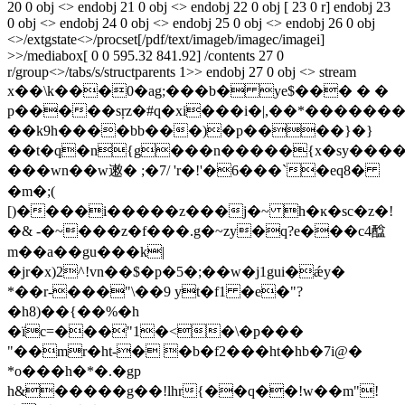
20 0 obj <> endobj 21 0 obj <> endobj 22 0 obj [ 23 0 r] endobj 23
0 obj <> endobj 24 0 obj <> endobj 25 0 obj <> endobj 26 0 obj
<>/extgstate<>/procset[/pdf/text/imageb/imagec/imagei]
>>/mediabox[ 0 0 595.32 841.92] /contents 27 0
r/group<>/tabs/s/structparents 1>> endobj 27 0 obj <> stream
x��\k���0�ag;���b� уe$��� � �
p�����sŗz�#q�xi���i�|,��*������
��k9h����bb���)�p����}�}
��t�q�n{g���n�����{x�sy����4n,
���wn��w遫� ;�7/ 'r�!'�6���`�eq8�
�m�;(
[)����i�����z���j�~ h�ĸ�sc�z�!
�& -�~���z�f���.g�~zy�q?e���c4䤈
m��a��gu���k|
�jr�x)2^!vn��$�p�5�;��w�j1gui�ǽy�
*��r-���"\��9 yt�f1 �e�"?
�h8)��{��%�h
�їc=���"1�<�\�p���
"��mr�ht-� �b�f2���ht�hb�7i@�
*o���h�*�.�gp
h&�����g��ǃlhr{��q��!w��m"!