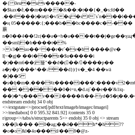
�{ 0eu�uv�����-
�$kax�ê,��m���:�&��:�t��{�_�s:fd��
.��#���)�iͷj1�v5�q�s #`s`n�t��l�
�ң 05�܏����:{;���b��bc����c�-���
蕨
n�0��4��!2c(��a�=h�a����t��j�ge��ӽպ
��sml)�h����t�%
>v3�uo��^��r�r`�e�h ����@e�
l[~�gj� ��i���z�$u�����i
�)��m6��)뜦"��d�(򵗟��/⫶����p��
a�y�p'���^��:/��d}|r}v�_�4 ��wä
�]��5
�s�ɧ�m�.���#z����i���':����v2�m6
�� �ϳ����0�i=n,�d.oj`��e��'&1iq-
��)�*q���v��ź����&��-yd�$�ƫ��,
endstream endobj 34 0 obj
<>/extgstate<>/procset[/pdf/text/imageb/imagec/imagei]
>>/mediabox[ 0 0 595.32 841.92] /contents 35 0
r/group<>/tabs/s/structparents 5>> endobj 35 0 obj <> stream
x��[k��� �0�ag;��d��h*�h
??
�o�o&l�4o�
��d/��8�@z-