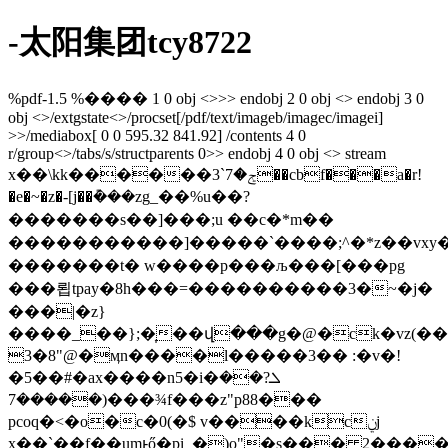
-太阳集团tcy8722
%pdf-1.5 %���� 1 0 obj <>>> endobj 2 0 obj <> endobj 3 0
obj <>/extgstate<>/procset[/pdf/text/imageb/imagec/imagei]
>>/mediabox[ 0 0 595.32 841.92] /contents 4 0
r/group<>/tabs/s/structparents 0>> endobj 4 0 obj <> stream
x��\kk������3`ݮ�7��cbf���a�r!
�e�~�z�-[j��݊���zg_��%u��?
�������s��]���;u � �c�*m��
�����������]�����`����;^�*z��vxy
�������t� w����p���љ���[���pg
���룁tpay�8h���=����������3�~�j�
���|�z}
����_��};�͎��վ���g�@�ck�vz(��&
3�8"@�ӎn����l�����3�� :�v�!
�5��#�ax����n5�і�ܠ?��
�����7)���¾f���z"p88���
pcoq�<�o�c�0(�$ v����kcݧj
x��`��f��umͱő�pi_�)o"�s��� 2����y��d�أh��a