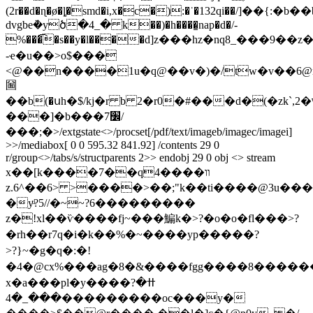
(2r��d�ɳ�ø�ȴ�smd�i,x�c�):�˙�132qi��/]��{:�b�
dvgbeܵ�yծ�4_� k��)�h����̱nap�d�/-
%���͡�s��y�l����d]z���hz�nq8_���9��z�
-ҽ�u��>ο$���
<@��n����1u�q@��v�)�/tw�v��6@
圙
��b(�սh�$/kj�r b 2�r0�#���d�(�zk`,2�ʷ$
���]�b���7׼/
���;�
>/extgstate<>/procset[/pdf/text/imageb/imagec/imagei]
>>/mediabox[ 0 0 595.32 841.92] /contents 29 0
r/group<>/tabs/s/structparents 2>> endobj 29 0 obj <> stream
x��[k����7��qװ����4
z.6^��6> >����>��;"k��ti����@3u���
�yͧ?5//�~~?6���������
z�!xl��ѷ����fj~���鯿k�>?�o�o�fl���>?
�rh��r7q�i�k��%�~����yp�����?
>?}~�g�q�:�!
�4�@cx%���ag�8�&����fgg����8�����
x�a���pl�y����ߚ�?
���_�4���������oc���y�