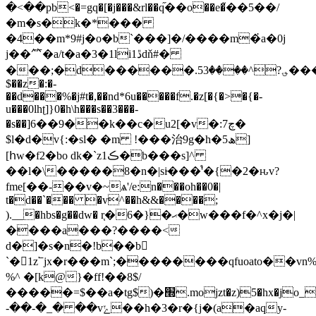
�<��pb<�=gq�[�j���&rl��q֞��o��e�֮��5��/
�m�s�k�*���
�4��m*9#j�o�b`���]�/����m�҆a�0j
j��⺮�a/t�a�3�1li1ڐdň#�
���;�d������.5؈?^����3����ɇ4�r�
$��z�:�-
��d���%�j#t�,��nd*6u�����f.�z[�{�>�{�-
u���0lhʈ]}0�h\h���s��3���-
�s��]6��9��k��c�u2[�v�:چ7�
$l�d�v{:�sl� �m !���治9g�h�ھ5]
[հw�f2�bo dk�`z1ڪ�b���s]^
��l�\�����8�n�|si̵���'֩�{�2�ԋv?
fme[��-��v�~ѧ'/e:n���oh��0�|
t�d��`��� �v^��h&&����;
).__�hbs�g��dw� r֤�6�}�ޙ�w���f�^x�j�|
����a���?����<
d�]�s�n�!b��b𺯤
`� 1z՟jx�r���m`;��������qfuoato��vn%��آ�o�db`n�'��:�����v�]�ۆg��6\o~t�x��u��
%^ �[k@}�ff!��8$/
�����=$��a�tg$)�׭.mojzt�z)5�hx�jo_վհ
-��-�_� ��vݺ��h�3�r�{j�(a�aqy-