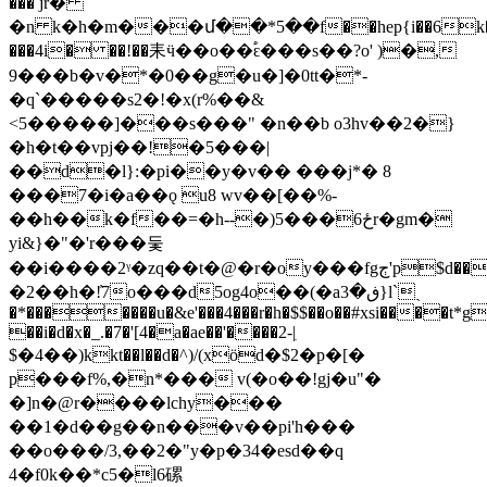
��� jr�
�n k�h�m���մ��*5��f��hep{i��6k�a�t
���4i� ��!��耒ӵ��o��֠ԑ���s��?o' )�,
9���b�v�*�0��g�u�]�0tt�*-
�q`�����s2�!�x(r%��&
<5�����]���s���" �n��b o3hv��2�}
�h�t��vpj��!�5���|
��d�l}:�pi��y�v�� ���j*� 8
���7�i�a��ǫ u8 wv��[��%-
��h��k�f��=�h--�)5���6ځr�gm�
yi&}�"�'r���둧
��i����2ᵞ�zq��t�@�r�oy���fgڄ'p$d���@�#ls:�߭�b�i*
�2��h�!̓7o���d5og4o��(�aڧ�3}l`ˏ
�*�������u�&e'���4���r�h�$$��o��#xsi����t*g
��i�d�x�_.�7�'[4�a�ae��'����2-|ִ
$�4��)kkt��l��d�^)/(xӧd�$2�p�[�
p���f%,�n*��� v(�o��!gј�u"�
�]n�@r����lchy���
��1�d��g��n���v��pi'h���
��o���/3,��2�"y�p�34�esd��q
4�f0k��*c5�l6磥