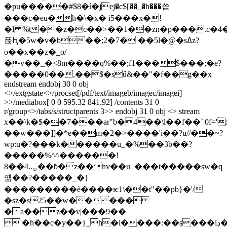
�pu�����#$8�ί�jej�c$[��_�h���씁
���c�eu�h�\�x� і5���x�!
�l %t��z�c��>��1��zn�p���.c�4
픉Ԧ�5w�v�b��;2�7� ��5l�@�sߡz?
o��x��z�_o/
�v��_�<8m����q%��;f1���$���;�e?
�����0��,��$�sű&��"�f��g��x
endstream endobj 30 0 obj
<>/extgstate<>/procset[/pdf/text/imageb/imagec/imagei]
>>/mediabox[ 0 0 595.32 841.92] /contents 31 0
r/group<>/tabs/s/structparents 3>> endobj 31 0 obj <> stream
x��\k�$��7���ar"b�4��\l��f��`|0f='
��w���]]�*e��m�2�>����'i��?u//��~?
wp:u�
?���k������u_�%��3b��?
�����%^^������!
؈..4��8��ƀ�z��hv��u_���t�����sw�q
꺫��?�����_�}
���������ѐ����ѥ1\��t"��pb}�'/
�sz�s25��w�� ���
�a��z��v|���9��
'�h��c�y��}_h�i����:��ș���lڊ�|