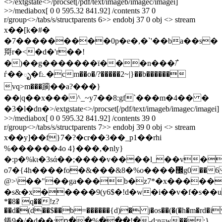
<>/extgstate<>/procset[/pdf/text/imageb/imagec/imagei]
>>/mediabox[ 0 0 595.32 841.92] /contents 37 0
r/group<>/tabs/s/structparents 6>> endobj 37 0 obj <> stream
x��[k�#�
�7���������0p�e�,�`'��ba��s�
搿r�<�d�'r��!
�)��g�������ï���n���߯/
ѓ��ృ�fۓ�cm��o�/?�����2~|}��b������
vq>m���躏��a?���}
��|q��x���^_~y7��8:gf`���m�4�� �
�3�l�dn�
>/extgstate<>/procset[/pdf/text/imageb/imagec/imagei]
>>/mediabox[ 0 0 595.32 841.92] /contents 39 0
r/group<>/tabs/s/structparents 7>> endobj 39 0 obj <> stream
x��y]��f}7�?�cr��3��_p1��rhi
%������4o 4}���,�nly}
�:p�%kι�3sά��;����v����l_��v�
o7�{4h����fo�&���&8�%o����޼g0��6�8���n~}b2����"$���ls��e��4� 4��o����f�����ƌocn�f���λ�@&�3hȸg��>wq
@>\��"��ga���b�z7*�x������
�s&�x�����9(y6$�!d�w�i��v�f�s��u
*�8� q��!z?
��d�(d��$��b=������{d)� j�os��(�(�h�m�rd�i
錈9�/�d��:ր��%���!�-d;n=w��:}