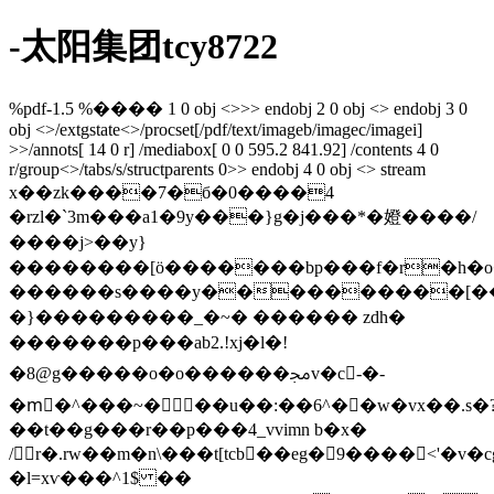
-太阳集团tcy8722
%pdf-1.5 %���� 1 0 obj <>>> endobj 2 0 obj <> endobj 3 0
obj <>/extgstate<>/procset[/pdf/text/imageb/imagec/imagei]
>>/annots[ 14 0 r] /mediabox[ 0 0 595.2 841.92] /contents 4 0
r/group<>/tabs/s/structparents 0>> endobj 4 0 obj <> stream
x��zk����7�б�0����4
�rzl�`3m���a1�9y���}g�j���*�嬁����/
����j>��y}
��������[ӧ�������bp���f�r�h�o
������s����y����������[���ؒ
�}���������_�~� ������ zdh�
�������p���ab2.!xj�l�!
�8@g�����o�o������ﳎv�c -�-
�mْ�^���~���u��:��6^��w�vx��.s�
��t��g���r��p���4_vvimn b�x�
/r�.rw��m�n\���t[tcb��eg�9����<'�v�c
�l=xѵ���^1$ ��