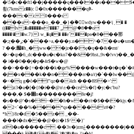
�\5�c��ft1��j�����q���l��s���$�
휲(7kmsz��(c �0x�������qꎟ-
���c�c 0���s
���u>���o_��_�}�ۗ� wdyw���\|﮾� �
((��lv;�a�����ѡ'���7؃@�8��o
����\� l�w.7}l w_�q�� ��e`���pѳ�8���䣟
�;ɀ��ݛ;�`���>a,���y.n� ^�7��u�xm���{�(��k�q�@����/p8�h9�f
? ��;՗�h_�jww� �jz��lϗ�q��&�mt/
�>�ȹ�6_dc���a�c�ko7��&�9hst.,9v�!vv)��_
� i��0��j�p�4r$�w�@
��>���{=��і��k�ge%'����w���t�q�`�#��b�
�j�x���k��n����ƨr�a/r)�`��lw��
�<�q g�ò�f"qz��4zh ���8l9�>':
�)z3�a�[�{f�i��@n\±��crsx�f}�y;�c'bu?
���,� $�׋n��������8e�ʝ!
�s��@'�s�f~��h�w��r/r�$��t�kjy.�/
�2<`��%���*qs����4\r#�?
*h}8z�d�5��z� _��-
���l�dx���@�(c�1$^�}'
a0l�a�����c˒��3v�)zmݞ��������j���`5tb
҇���k-�r�{u�k� 3�(!�k�mݢz�h!