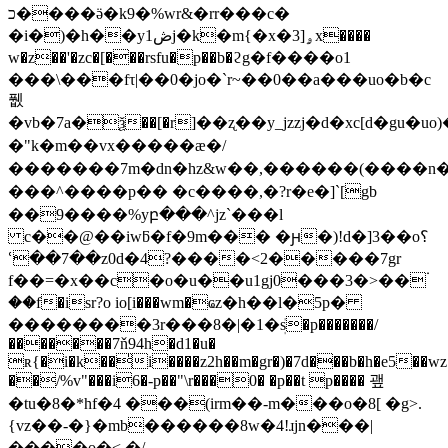
���כ�ӛ�k9�%wr&�rr���c�
�i�)�h��y1ڞj�k�m{�x�ۄ[3x����
w�z��'�zc�[���rsfu�p��b�ϩg�f����o1
���\���fτ|��0�jo�`r~��0��a���uo�b�c
퓂
�vb�7a�ѯ��[�r]��ʐ��y_jzzj�d�xc[d�gu�uo)�
�"k�m��vx�����æ�/
�������7m�dn�hz&w��,������(����n
���^����p�� �c����,�?r�e�]`[gb
��9����%yբ���^jz`���l
c��@��iwƃ�f�9m��� �ԩ�)!d�]3��o؟
ՙ��7��z0d�4?����<2�����7gr
f��=�x��c�o�u��u1gj0���3�>��۬
��f�isr?o io[i���wm�ҩz�h��l�5p�
��������3r���8�|�1�ܲs�p�������/
�������7ň94h�d1�u�
ʀ{�i�k��̍i����z2h��m�gr�)�7d���b�h�e5��
��/%v"���i6�-p��"\r���0� �p��t p���� 괲
�tu�8�*hf�4 ���(irm��-m���o�8[ �g>.
{vz��-�}�mb������8w�4!ɹjn���|
����o�<.�/