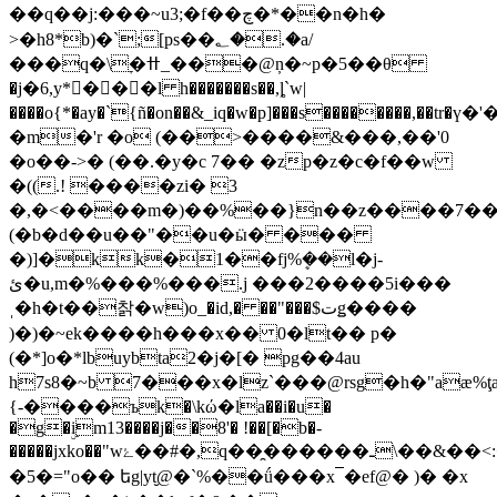
��q��j:���~u3;�f��چ�*��n�h�
>�h8*b)�`;[ps��؂�.�a/
���q�\ׇ�ߚ_���@ņ�~p�5��θ
�j�6,y*���l h�������s��,ȴ`w|
����o{*�ay�`{ñ�on��&_iq�w�p]���s��������,��tr�
�m�'r �o (��>����&���,��'0
�o��->� (��.�y�c 7�� �zp�z�c�f��w
�((.! ����zi� 3
�,�<����m�)��%��}n��z����7���
(�b�d��u��"��u�ӹ� ���
�)]�kk�1��fj%ܷ��l�j-
ئ�u,m�%���%���.j ���2����5i���
ˌ�h�t��찱�w)o_�id,� ��"���$تǥ����
)�)�~ek����h���x�� 0�lt�� p�
(�*]o�*lbuybta2�j�[� pg��4au
h7s8�~b 7���x�lz`���@rsg�h�"aӕ%ţa
{-����ъk�\kώ�la��i�u�
�g�ۣim13����j��8'� !��[�b�-
�����jxko��"wۓ��#�,q��̯������ـ\��&��<:��|y�^��$誇
�5� ="o�� եg|yt̮@�`%��ǘ���x⎺�ef@� )� �x