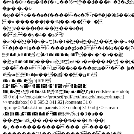
�k�0�m�4l�f�<.,��]6@��d����3�ڰzh����y��t=:��� ˄���nh�&�6�b�{vc�ɐܲ�ˋ��?
�jje� �z�tz
�ӈ�� o���a�f�����c�7r�#�j�9k$��k�
�ѥ������j��%j��ɑ���=�
�)v����t�i6�����s�e|
�lzh��y�4�,�z8?
�a<���ߔ�v�w0x�1��n�o���i�w9�m*�%�o-
'�j��=ȼn�����u�ɡ$o�9 (�4�kԑ�(��j7�bۦ�@���б
��a�[te��f�a�z1�ld��f�r�q:6�ͳ��d�^�h��鍭
�je�i�96���')���mٷ� py0�n�w���d�a��[��z
t;����w�uz��o����ԍoua���_|a�ĥ,c�����
�yao�z�фu���䛡f���ئifp
��cd�u��d�q`\j �ʾ�l
źl�*��w��������4�"�'��v(��s���:!
�l�,�&x1e���3kb�<� ��j6�3���y�) endstream endobj
30 0 obj <>/extgstate<>/procset[/pdf/text/imageb/imagec/imagei]
>>/mediabox[ 0 0 595.2 841.92] /contents 31 0
r/group<>/tabs/s/structparents 2>> endobj 31 0 obj <> stream
x��]i���q�7������a�����6$@ƴრc{�3�a��
��ޑ�efd$_��5�����%���h&?��|
�ۏ��v�����������_o����?
�������ˇ?}��o?����?����[�韾|