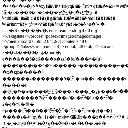
��^�ݍ�jxy���v��)kyq�]��~`|m q�8�a�x<=�����)
湿 ֶ�k���8�2�ء�}�'���4m�
d�d��:.�a��.c � ��� (� gs�fn�,�3���}j�m{�� ��8���
�r�mr*��y*���p� ,�*y��ϊ�f� u�ۙ�-
nca�r$`q�� ��o�; endstream endobj 47 0 obj
<>/extgstate<>/procset[/pdf/text/imageb/imagec/imagei]
>>/mediabox[ 0 0 595.2 841.92] /contents 48 0
r/group<>/tabs/s/structparents 8>> endobj 48 0 obj <> stream
x��zk���0�ag;�5ud�,
e�iv� &��f�q6���b�zz[�fo/���=�(u}
���ȼ���ï��^�7o�����>���t�����w��
�x�k|z�����}
������z�������ӫ��au��no������mz����� =������g��n��m�<�`������ߺ�������
�����h|
��������7o����o/�ȭ��hx���
2�q�*8�㤗�
rq#�����iǎ��1��ks�rm�ق�c�}
����z�/qy�_1{�mӵly��ĺp���z�ٟ�*�"
ㄒ�j�#qv#�ld�q���a�0�0��\�ǩ�