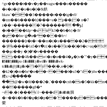
^gv����t��v�y��vagw��� o�����
�e�z�@�x�n�[�fk舼
һkaw`�8��3�����r���ig�r0/
�zm��h����h]���=a� p��j � n�7
z��>������7������ۋ�� ߧ]
�r����klp=�an k3��b�b}�:9/
�p��bn<ք�a�*����h=/
������]r�t�>��m�(�x�����2�|
�/)u����ʅn5�٧�z{�z��kt��]�9�c>uq�!c!?
��gc��y �]�҇\�v�����
{y���˨&��xsv\�z�n��4�و�)v�`"�y�ɪ��csխ����z��iu�i_�o�8��8z�
�$��f)���pu-1�n���:y�wd�v ���k�wk-
tc��a�@jl�;p�е� t�y��|�,ϰ�]|�|
�k2�)�m�be'�n��<���l�u3�"d�)4w�
糭x>մ�̧����
��t@�w�fd���2�,`����cnh�a�5�kk�m
�������g8�*
~r�.�{���s`έ~���dj�o�h�(䐕
�>��k�h�f�g�֢6�p��`����p�o��
縈