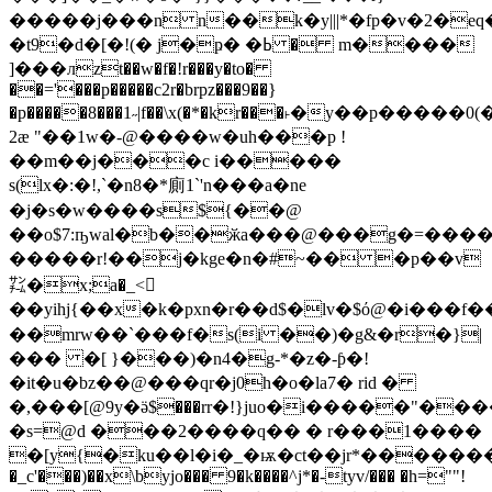
�����j���n n��k�y|||*�fp�v�2�eq�
�t9�d�[�!(� j�ҏ� �ߕ � m����
]���лzt��
w�f�!r���y�to�
��='���p�����c2r�brpz���9��}
�p�����8���1˶|f��\x(�*�kr���˫�y��p���
2æ "��1w�-@����w�uh���p !
��m��j���c i�����
s(lx�:�!,`�n8�*廁1`'n���a�ne
�j�s�w����s${��@
��o$7:ҧwal�b��ӂa���@���g�=����
�����r!��j�kge�n�#~�� �p��v
㌠�x;a�_<񻌒
��yihj{��x�k�pxn�r��d$�lv�$ό@�i���f������=��a
��mrw��`���f�s(i ��)�g&�r�}|
��� �[ }���)�n4�g-*�z�-ƥ�!
�it�u�bz��@���qr�j0h�o�la7� rid �
�,���[@9y�ӛ$���rr�!}juo�i�����"���
�s=@d ���2����q�� � r���1����
�[y{�ku��l�i�_�ѭ�ct��jr*�����
�_c'���)��x\byjo��� 9�k����^j*�-tyv/��� �h=""!