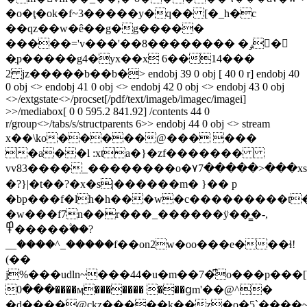
�o�ţ�ok�f~3�����y�q�� [�_h�c
��qz��w�ê��g�g�����
�����='v���'��8�������� �ݛ�
�ֲp�����g4�yx��x 6��14���
2 jz�����b��b�
> endobj 39 0 obj [ 40 0 r] endobj 40
0 obj <> endobj 41 0 obj <> endobj 42 0 obj <> endobj 43 0 obj
<>/extgstate<>/procset[/pdf/text/imageb/imagec/imagei]
>>/mediabox[ 0 0 595.2 841.92] /contents 44 0
r/group<>/tabs/s/structparents 6>> endobj 44 0 obj <> stream
x��\ko�����@��� ���
�a��l :xta�}�zf�������
vv83����_��������o�۷7�����>���x
�?}|�t��?�x�s|������m� }�� p
�bp���f�lh�h���w�c���������t�
�w���f7n��r���_������ÿ��͇�-,
߾�����۟��?
__����^_�����f��on2w�oo���e���ɬ!
(��
j%���udln~���44�u�m��7�͆o���p���[boڹ��~��
���0����ӎ������� ���ցm'��@^�
�d����@ckz�����k��z�o�5`����~����:ar�*ed