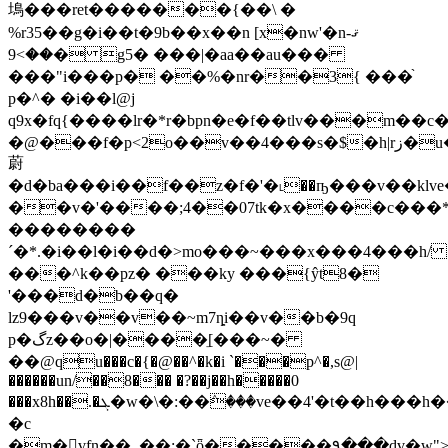
䲧���ret�������{��\ �
%r35��g�i��t�9b��x��n [x�nw'�nޤ-
��>9� g5� ���|�aa��au���
���"i���p� ��%�nr��3{ ���֨
p�^� �i��l@j
q9x�fq{����lr�*r�bpn�e�f��tlv���m��c
�@���f�p<2o��v��4���s�$�h|rز�u�o�di�ef���e�b�
蔚
�d�ba���i��f��z�f�'�˪��ҧ���v��klve
��v�'����;4��07tk�x����c���*7�c��^
��������
´�*.�i��l�i��d�>mo���~���x���4���h/
���^k��pz� ���ky ���{ŷt8�
'���d�b��q�
lz9���v��v��~m7ȵi��v��b�9q
p�گz��o�|����ֵ[���~�
��@qu���c�{�@��^�k�i `���p^�,s@|
������un/��8��� �?��j��h�����0
���x8h��.�ܓ�w�\�:��ٛ���ve��4'�t��h���h��a�a�p�6�q�p}
�c
�m�vfn��_��;�`ȫ�����۹���dv�w"