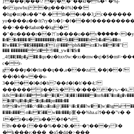
]'���]���\?`�y��"��kr�%�^ �%j-
�6quwbu)�g���ӣ%]��!
�hg�m)�a��'*�.�th��
s��ڙ3c������
yo����a��/it7ry�!s�]>�f���f���������|
��>���#ܩbat��kg�
�"�n����r��?!`n����o��vۗ�����<l�y
�r��r����/���������y��k������btb�a�a��m
�fw���3��$���̧��z�'{@���ph&��ez�3w���9�"l
��� �������d�9��_yw�?�$r�
_4f[��[��p�ۈ��:�qu�z�hxv9w:�xs�mw�q\�$�m#>�����-
c�r-
g���p�l�rïu��q��,a���za_��j��?
��i�k�w��u-
3����l�d�h7��d�l�h'��4;?
������jt��c� c�\���r�yԅ~�k,9n�
ik8c�s�i6\��ln��i[�3�)��1������nr&��7�m�g�v���
�d�%j�b�q��rj�a��pn���r��
fr8d�wr��c^t��s;s�ra�@]���^i�c�)��!w��]w)�hga
�l��s���-n�z�5��w��r���p寠��%ha.ɕ?f���ˮv� �
1�z�u�ju���#�*e_
8v���{���%��2�,�~�ך���y ꋦ�
�k���e;���_�o5� d4�>���