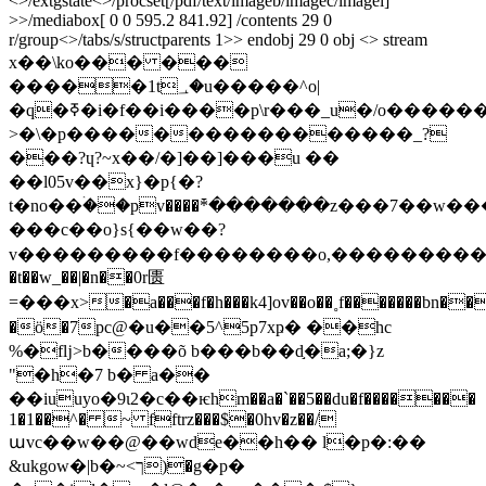
<>/extgstate<>/procset[/pdf/text/imageb/imagec/imagei]
>>/mediabox[ 0 0 595.2 841.92] /contents 29 0
r/group<>/tabs/s/structparents 1>> endobj 29 0 obj <> stream
x��\ko��� ���
�����1t؀�u�����^o|
�q�ߧ�i�f��i����p\r���_u�/o���������yzz��?
>�\�p�����������������_?
���?ɥ?~x��/�]��]���u ��
��l05v��x}�p{�?
t�no��ۛ��pv����߫*�������z���7��w��
���c��o}s{��w��?
v���������f��������o,����������ϟ�ʭ���
�t��w_��|�n��0r匮
=���x>�a���f�h���k4]ov��o��˳f�������bn��
�ӧ�7pc@�u��5^5p7xҏ� ��hc
%�fǉ>b����õ b���b��d֣�a;�}z
"�h�7 b� a��
��iuuyo�9ι2�c��ѥhm��a�`��5��du�f�������
1�1��^� ~ fftrz���$�0hv�z��/
աvc��w��@��wde��h�� l�p�:��
&ukgow�|b�~<ך)�g�p�