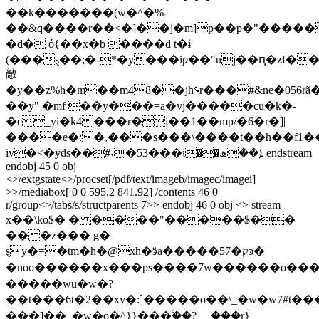
��k�������(w�^�%-
��&q��ָ��r��<�]��j�m]p��p�"�����
�d� ό{��x�b ����d t�ɨ
(���ȿ��;�-*�y���iƿ��"uj��ԥ�zf�
敵
��y" �mf ��y���=a�vj�����cu�k�-
�c_yi�k4���r�j��1��mp/�6�r�]|
����e�:�,���s���\����t��h��f1���
iv�<�yds��#˕�53���ι��ܐ��ھ endstream
endobj 45 0 obj
<>/extgstate<>/procset[/pdf/text/imageb/imagec/imagei]
>>/mediabox[ 0 0 595.2 841.92] /contents 46 0
r/group<>/tabs/s/structparents 7>> endobj 46 0 obj <> stream
x��\ko$� � ����"�����$��
���z��� g�
ȿy�=�tm�h�@xh�ӭa�����57�קͽ�|
�noo������x���ps����7w������o���?}~�
�����wu�w�?
��t���6t�2��xy�:`�����o��\_�w�w7#t���~
���]��_�w�o�^}}���۟��?__ ���r}