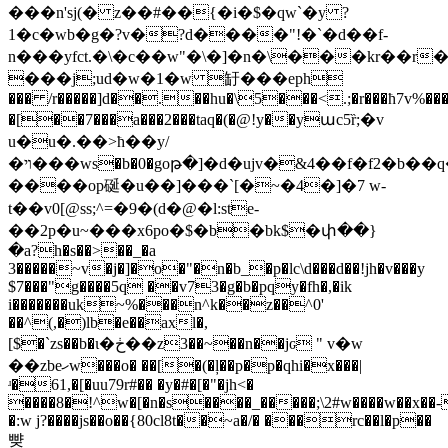
���n'sj(� z��#��{�i�$�qw`�y ?
1�c�wb�g�?v�?d����"!�`�d��f-
n���yfct.�\�c��w"�\�]�n�\���kr��r
���j;ud�w�1�w 䍂���eph
��� /r�����]d��.��hu�\5���<.;�r���ħ7v%���
�[��7���a���2���taq�(�@!y��yաc5ȑ;�v
u�u�.
��>ћ��y/
�ױ���ws�b�0�goթ�]�d�ujv�&4��f�f2�b��q�m��e66k��z�no\��äd��0�i󜫄���f�bm�hp^"�c�9(�;�q��4��w
����op硟�u��]���`[�~�4�]�7 w-
t��v0[@ss;^=�9�(d�@�l:ste-
��2p�u~���x6po�$�b�bk$�փ��}
�a?h�s��>��_�a
3�����~v�j�]�o�"�n�b_�p�lc\d���d��!jh�v���y
$7���"g����5q ��v73�g�b�pqy�fh�,�ik
i�������uk~%���n^k��z��^0'
��^(,�)lb�e��axl�,
[$�`zs��b�ι�ڂ��z3��~��n��jԍ " v�w
��zbeހw���o� ��[�(�ļ��p�p�qhi�x���|
ʴ�61,�[�uu79r#�� �y�#�[�"�jh<�
����8�!^w�[�n�s����_�����;\2#w����w��x��-
�:w j?����js��o��{80cl8t��~a�/� ���rc��l�p��
뺮