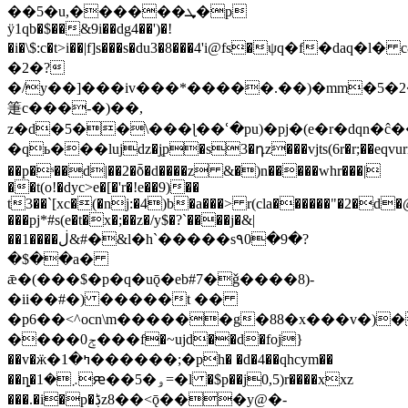
��5�u,������ܜ�p
ÿ1qb�$��&9i��dg4��')�!
�i�\$:c�t>i��|f]s���s�du3�8���4'i@fs�ψq�f�daq�l
�2�?
�/y��]���iv���*�����.��)�mm�5�
箑c���-�)��,
z�d�5��\���ɭ��ՙ�pu)�pj�(e�r�dqn�ĉ�
�qь���lujǳ�j̜p�s3�դz���vjts(6r�r;��eqv
��p�ˢ��d|��2�ȭ�d����z &�)n�����whr���|
��t(o!�dyc>e�[�'r�!e��9)��
t3��`[xc�(�nj:�4)b�a���> r(cla������"�2�d�@i
���pj*#s(e�t�x�;��z�/y$�?`����j�&|
��1����ڶ&#�&l�h`�����s۹0�9�?
�$��a�
ǣ�(���$�p�q�uǭ�eb#7�ǧ����8)-
�ii��#�) �����t ��
�p6��<^ocn\m������g�88�x���
v�)�
����ݮ0���f�~ujd��d�foj}
��v�
ӝ�ߤ�1������;�ph� �d�4��qhcym��
��ȵ�܇�1ԙ��5�ۅ=�l �$p��j0,5)r����xxz
���.�i�p�ڋz8��<ǭ���y@�-