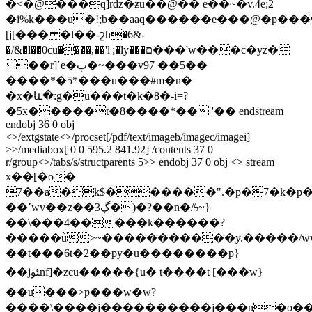
�<�@���q]rdz�ƶu��@�� e��~�v.4e;2
�i%k���u�!;b��aaq������e���@�p���
[j[��� �l��-շh�6&-
�/&�l��0cu����,��'l|;�ly���ם���'w���c�yz�
��r]ʹe�ٻ�~���v97 ��5��
����*�5*���u���#m�n�
�x�և�:g�u���t
�k�8�-i=?
�5x�����t�8����*�� '�� endstream
endobj 36 0 obj
<>/extgstate<>/procset[/pdf/text/imageb/imagec/imagei]
>>/mediabox[ 0 0 595.2 841.92] /contents 37 0
r/group<>/tabs/s/structparents 5>> endobj 37 0 obj <> stream
x��[�o�
7��a�k$������".�p�7�k�p�5
��٬wv��z��ڳ3�)�?��n�/ϟ~}
��\���4�����k������?
�����ǜ>~�����������y.�����/ww
��t���6t�2��py�u��������p}
��jﯯnf]�zcu�����{u� t����t [���w}
��u���>ƿ���w�w?
����\����j����������j���n�o��o��e�