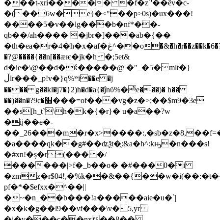
���t-xri����� �f�z`'��ȅv�c-
�(��6w�e{�<"��p>0s)�ux���!
����5�v��lg���b�nf*��-
qb��/ah���� �jbr�]���ab�{��
�th�ea�r�4�h�x�af�ڠ^��o�&�h�r��z��k�6�?
�?@����{��n[��ӕѥ�jk�h �;5et&
d�ie�\@��d�ќ�����@ �"_�5�mlt�}
ڵlr���_ƿ!v�}q%ײi��e �j
���� g��kl�j7�}2)h�d�a{�ĵnϋ%�ͭe���)� h��
��)��n�?9c�׫���=of���vg�z�>;��$m9�3e
��s[h_t`\h�k�{�r}� u�a��?w
�ij��e�-
��_26���m�r�x>����:,�sb�z�8,��f=��
�a����qk��g#��ʥѯt�ֻ:&a�h^:kԣ�n���s!
�#xn!�ș�r(����/
������|>f�_b��o� �#���0�i
�zmz�r$04!,�%k��&��{��w�i(��:�t
pf�*�$efxx�^��||
�~�n_��b���!a�����aie�u�`|
�x�k�g��l9��νf���\v� 5,yr
�i�v���c��nx��8��