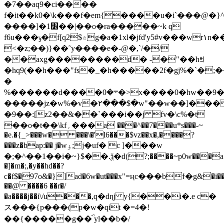
�7��aq9�ci����
f�it��k0�\k���f�em{����u�i`���@�
����]�1׶��|��o�ra�����~k q
f6u���ݹ�f[q2$۾g�a�1xl�jfd'y5#v���wr١n��{��k�w�5�ж���f�$�
<�z;��)}��˜y����e�-@�,`/�/
��axg��������d� -�"��hꒄ
�hq9(��h���"fs�_�h�����2f�gj%�`�
�
%������d����܋�0�>x����0�hw��9���w%�o�f����w%��8��q��x�����$3���y�c�xbs�~� d7�����
�����jz�w%�v�٢���$�w"��w��]���c�z�j$(��,�
�9��:[z2��&��`���i��j fv�\c%�t
��o�t��\kf؍���a ���^��7���u*s���-~
�e.�{_>���w� ���\�'l6���$vz��x�,����?
���z�bap:�� j�wۏ;j�uf� c ]���w
�;�^��1��i�~}$��.ѯ�d(?;����~p0w���a�v
�]�m�;,�y��hd��?
c�f$�97o&�}]ad�6w�ut���x"=ңc���bϯ�g&�i
��@ ����6 ��r�/
�a����j��i\/uׇ���,q�dɳj y{��i�.e c�
ス���{p���(p�w�qit �=4�!
��{�����g��̈ؒ yl��b�/