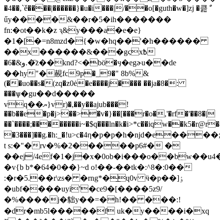
�4��,`ě����|������}�u�i���|/��o[�guth�w�]zj �큺ް
űy����&��r�5�ih�������
fn:�ot��k�z ԇ&y���a�e�e}
�1�[�=n8mzd�{�w�hq��'�h������
��x������&���gϛx߿
�6�&و.�҇z��knԁ?<�bö�ӌ�egɚu��de
��hy"�䚂fc9p�_9�" 8b%&
(��uo��s�(zq�z0ė�e����j���� ��ja�8�:
���ѱ�gu��d�����
vq��ޔ}vr)�,��y��ajub���!
��b��e�p�j>��>�v�}��[���r�o�,'�rf�'��8�|
��`����;��������i~�$q���ln�k�i>*c��iqw��k5�r
�3���]��g.�h:_�!u>c�4η�p�p�h�njd�e��
t s:�"�rv�%�2�����p6#� �
��ej/4ef�1�j�x�0ob�i���o��bw��u4�j
�v{b b*�64�0��}~d o!��-��tk�:^8�:0��
:�r�5.��r\zs� �rng*�͟ɥ0v ӵ�p��]ٶ
�ubf����uyi'�ce9�[����5z9/
�%����j�貀y��=�h!�� ���:!
�dr�mb5l�����f uk�y����i�xq