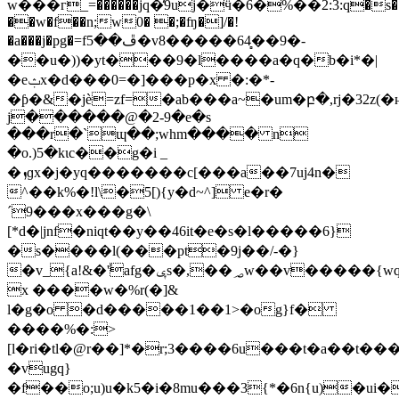
w���г_=������jq�̒9uj�ӵ�6�%��2:3:q�s�
��w�f��n;w0� �;�ʩ�]/�!
�a���j�pg�=fڦ��5�v8�����64̻��9�-
��u�))�yt���9�l����a�q�b�i*�|
�eݑx�d���0=�]���p�x �:�*-
�ƥ�&�jè=zf=�ab���a~�um�բ�,rj�32z(�
j������@�2-9�e�s
���r�`ɰ��;whm���� n
�o.)5�kιc��g�i _
�ܙɡx�j�yq�������c[���a��7uj4n�
^��k%�!l\�5[){y�d~^] e�r�
´9���x���g�\
[*d�|jnf�niqt��y��46it�e�s�l�����6}
�s����l(���pt�9j��/-�}
�v_{a!&�ٝ'afg�ݷs�,��؃w��v�����{wq�
x ����w�%r(�]&
l�g�o �d�����1��1>�og}f�
����%�:>
[l�ri�tl�@r��]*�r;3����6u���t�a��t��
�vugq}
�f��o;u)u�k5�i�8mu���3{*�6n{u)�u