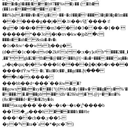
���r�q0�i��/���fr#7��%v�) �� ( �lb�
(��1av���9���@�
��t%]u,�#��v�v�qi�{<��<�cȅ��j�^���3�tj�0�p�fim��ޠ�
��:����g��j��.b\��v댃`���� t!
�g� l��r�f�m3��d�3� ��-�{�� 
�����*��3oj�t�пv�kw�jpձ �c|
���n��ah� &sla�-�v�ι
�1s�&w^��weђ��g�,
(d�e�}c�l�nvd�2k#!x�:x�y]ⲕ#b*���2��_��
,��"gk�2�fh��@��5��8@[~i�a�=���:��� a
q��
؈r�q�quç�ɉ�w���6{����ĝ�(�b�v���j�:n�s�t�qs�
����tf߉:w*~�t.`�kd�0c��\_��gd��،ի|���
��vl�x����
���bb��d=���`��ӂw��?
��gowx��z�xy���{٦)1vb�z�y1��w�^��g�y�%ʻ��֫pż4e{������\�2�*v�y��*����¬�!
����: |�.���pb��dh^�28èu)�`.@j=��m�%
(&c����d<��r�2by�4s
���߭ѭug���`��:�~�x�~�x�\͚ׯ����b
��ݾ�5ߠ���h ���l��fc��#lҽ
���^��ch��,y��5-
�y�ߒ�ra�`a�*�pc�7}