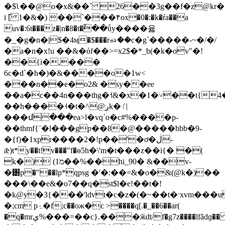
�$ʅ��@o�x&��` 26��3g��f�z@kr��
i [̅ 1�&�) ��`���۴ox�0�:�k�ŕa��a
uv�:6t���z�|n�8�t�ٗ��ǘy����윫
�_�g�n�|$�4ӎ�$���rᨋ��c�g`�����-~�/�/
�a�n�x!u ��&�όf��>=x2$�*_b(�k�ov"�!
��{i�,���
6c�d`�h�)�&����o�1w<
���n��e�o2& �sy��ee
��a�c��4n���thg�˦&�x�1�˅��t{4�
��h����˧�t�^@ږk�ٵ|
���մ���ea>l�vq΄o�c#%����p-
��thmf{¨�l���gp��8�@�����hbb�9-
�{f)�1xpr����2�!p��'�ơ�ڶ-
ǣ)t*y��t!v���"f�ѳ5h�\'m�t���z��i{� �(
k�) (מ1��%��hi_90� &��v-
�͸p�"��lp*ԛpsg �'�:��=&�o�&(@k�)��
���\��e&�o7��q�st$l�e!��t�!
�k@y�3{���'l
dvt�c�z�(�~��t�ˑxvm���u
�;cm pۂ�f;c��oж�c >����q[.�_��6��ar(
�q�mrې%���=��c}.���ӂdt/f�g7z����lfãdɡ�� ���@�����rͅ*�٢�m����