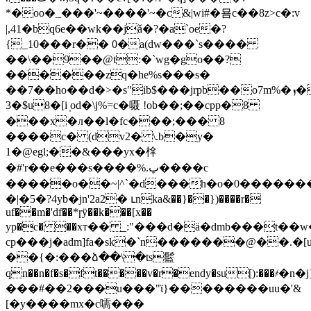
*�oo�_���'~����'~�c&|wi#�묨c��8z>c�:v
|,41�bq6e��wk��jǎ�?�a`oe�?
{_10���r�� 0�a(dw���`s����
��\��9��@t:�`wg�go��?
������zq�he%s���s�
��7��ho��d�>�s"ib$���jrpb��o7m%�ܙ�[�$�vk%j�ae-
3�$u8�[i ̩od�\j%=c�嗫 !ob��;��cpp�8
���x�л��l�fc���;��� 8
����c� (dv2� \.b�y�
1�@egl;��&���yx�㮆
�#'r��e��
�s����%.پ����c
�����o��~|^`�d���h�o�0�����
�|�5�?4yb�jn'2a2� ւnka&��}��})����r�
uf��m�'df��*ɼÿ��k���[x��
yp�c� ��xт�� _:"���d�ä�dmb���t��
cp���j�adm]fa�sk�`n�������@��.�[
��{�:���ձ��\�ts䰐
qn��n�f�s�ft�����v�r�endy�su[):���҂�n�j
���#��2���u���"ϊ}��������uu�'&
[�y����mx�c嚅���