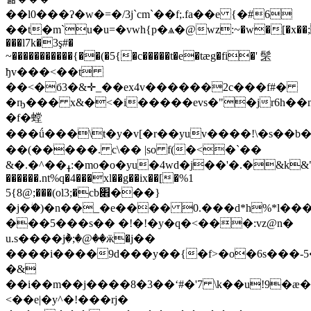
��l0��
�ʔ�w�=�/3j`cm`��f;.fa��e {�#6
��t�m`u�u=�vwh{p�ѧ�@wz:~�w�[�x��;
���l7k�3ş#�
~�����������{��(�5{�c�����t�e�tæg�fi�' 髬
ђv���<��t
��<�б3�&✛_��ex4v������2c���f#�
�ҧ��� x&�<�i�����evs�"�jr6h��
�f�螳
���ǘ���\t�y�v[�r��yuv����!\�s��
��(�����. c\�� |so f(�<�`��
&�.�^��ߪ:�mo�o�yu�4wd�j��'�.�&k&"�ɥ �����f�!d[�1�b̩�����kv��s�h�uv�w��p�b4jw���ʅr{rte��հ��b
������.nt%q�4���xl��g��ix��[�%1
5{8@;���(ol3;�cb׎���}
�j�ؗ�)�n��_�e���� 0.���
d*h%*l��
���5���s�� �!�!�y�q�<���:vz@n�
u.s����jٞ�;�@��ӝ�j��
����i����9d���y��{�f>�o�6s���-5�k
�&
��i��m��j����8�3��ʻ#�'7 \k��u!9�æ�
<��e|�y^�!���rj�