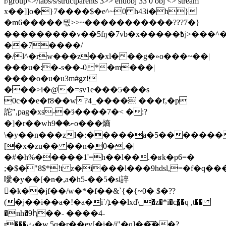
r/group<>/tabs/s/structparents 3>> endobj 33 0 obj <> stream
x��]]o�}7����$�e^~0 h43i�h}
�m6�
����믟>>~�����������???7�}
���������v��5ʩ�7vb�x�����߿j>���^���иx����`z�@#�nuc�l�n^~�t_o���|
��7����/
�/l^�rw���z��xl���g�»o���~��|
���u�:�-s��-0*�m���|
����o�u�u3m#gz!
���>i�@�=sv1e���5���s
0c��e�f8��w?4_����￼ ���f,�p
詑",pag�xs-�ӭ����7�< �:?
�]�r��whނ��9o���熵
\�y��n���zl�:�����a�5�������
[�x�zu��
��n�0�,�|
�#�h%�����1'=h��l��.�ʁk�p6=�
;�$�"8$*!t z�i���l���9hdsl,=�f�q��
噯�y��[�n�,a�h5-��5�sl誶
�k��jf��/w�*�f��&`{�{~0� $�??
(�j��i��a�!�a�i`/ܐ��lxd\_�z�*i�c�̫�q ,t��
�nh�9ԧ��- ����4-
r���ث�w,5q�r��ev[�i�/i"�q]��͠��?