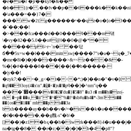
�e�u�r �jr��kyf�&��
�b�{(r� .��fv��p��6���k��k��ni�
�\a���=��}7�|
���rw�2{g������ˣ��qz�o�[o�3�
�`��;��!
�>���fca���d��0���ϥ���m댺
\�vy�82��5.0��o#֝@l��0�@�*�
�����p6>r~`n� ��닧
ճ��5x=w��l���imitrswj����7ˮs�a�~q�
�me�8i�)�j��r����>&=<z���&�-
%�[�#����8�� �[��[�ܺ�b�����-
�|y��!
�zyk7;��=�_g<�t�<�*;)�]��n�"�ν�[t p�
�q9��93oy(4�x\n".�ĝ�<�)x�!�pϥ��]�^nm"q��
��î�`׋���lv�0�2�'du�}�5�8" �u3 r� m��hi�zo|-
rh �~p� ��u˳�ii""�^�"%�f^�sb#u�h4�*-3m˥ii��
��{os��1��` mb��ps��3a
bxһ����ay��b��v�/=�n��k�a�����
�f�t���r�,��g醜
-s"�b\�
[]��)�z1�hܟ��h�iwrk���8}4�u���j�i�i{$qtbqÿ�w����zp�r�z������x i�#�w��tio��n���)n���
na�tg��8� ��r�z;��)�]�b�4�p8"?