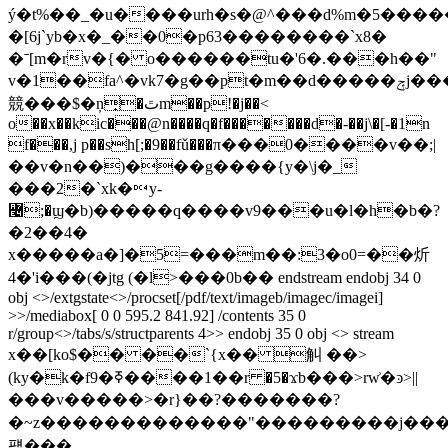
ý�t%��_�u����urh�s�@^���d%m�5�����
�[6j`yb�x�_��0�p63��������`x8�
�ˉ[m�rv�{� o������tu�'6�.���h��"
v�1��fa^�vk7�g��pt�m��d�����ݼj������)$��'�q�@�
競���$�ņ̟�ٿm��p!�j��<
o��x��kic���@n����q�f�������d�-��j\�[-�1n
f���,j p��sh[;�9��fǔ���π���0����v��;|
��v�n��)���g����{y�\j�_
���2�`xk�␔y-
꟤;�ϣ�b)�����q����v9���u�l�h�b�?
�2��4�
x�����a�]�5=���m��:3�o0=��炘
4�'i���(�jtg (�l>���0b�� endstream endobj 34 0
obj <>/extgstate<>/procset[/pdf/text/imageb/imagec/imagei]
>>/mediabox[ 0 0 595.2 841.92] /contents 35 0
r/group<>/tabs/s/structparents 4>> endobj 35 0 obj <> stream
x��[ko$�� ��`{x�� 觓 ��>
(ky�k�f9�ߧ����1��r �5�ϫb���>rw͗�ͽ>||
���v�����>�r}��?�������?
�~z�������������"���������j��
퍪���