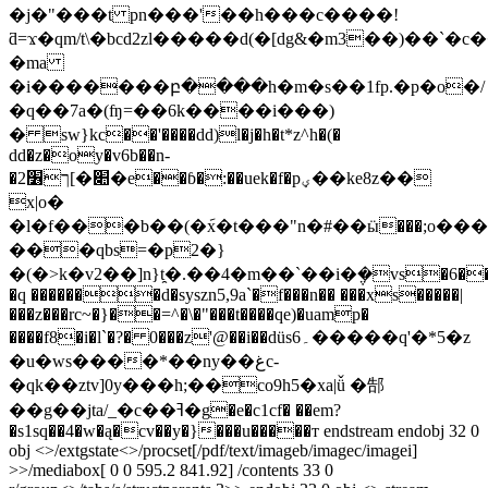
�j�"���t pn���'��h���c����!
ƌ=ϫ�qm/t\�bcd2zl�����d(�[dg&�m3��)��`
�ma
�i�������բ����h�m�s��1fp.�p�o�/
�q��7a�(ʩ=��6k����i���)
� sw}kc��'����dd)l�j�h�t*z^h�(�
dd�z�oy�v6b��n-
�2ך׶[�׊�e��ɓ�:��uek�f�pؠ��ke8z��
x|o�
�l�f���b��(�݇x�t���"n�#��ӹ���;o���
���qbs=�p2�}
�(�>k�v2��]n}t̯�.��4�m��`��i�݆�vs�6���
�q �������d�syszn5,9a`�f���n�� ���xs�����|
���z���rc~�}��=^�\�"���t����qe)�uamp�
����f8�i�l`�?� 0���z'@��i��düs۔6�����q'�*5�z
�u�ws����*��ny��غc-
�qk��ztv]0y���h;��co9h5�xa|ǚ �郜
��g��jta/_�c��ߔ�g�e�c1cf� ��em?
�s1sq��4�w�ą�cv��y�}���u�����т endstream endobj 32 0
obj <>/extgstate<>/procset[/pdf/text/imageb/imagec/imagei]
>>/mediabox[ 0 0 595.2 841.92] /contents 33 0