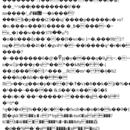
��_^^n��|��������b'��
nn����/_޿��ߝ~~�n���݇?
���ӧ߿�p���i23��uj`����p�����o� ro?
�o.���w���9}���� �_߿����<�>
o_�}��w���ׯߎ��370}
�n�le���ǘx��`���|9�wi�o }=�,���9h }?
rag�-\s9z��41�f.�gv4ʰi^�~��l����q^�r�
����?
�~�������߾�@�6pj�y����q�9ډc<.�<�p5���i.іԙݴ
n�wje���y�x*��*��k&��-|
��:ɖ���ͬ�[/^���__8c�m^� �4̝�b2
���8oj�&h�v���
fb v��v,g��e�p�\��]³�:ߌ�v)�8��k�ji�%������a�o��.zq����)\��x�vwc���5>�n���ij~�2
�ʰ���~����� &.6��'�/v���5�$
��c�c�`��=�����f~ ���t�g-��h
�^מ*�
^q�0�s0j%��ʆ�|:��e�fwzb�s�n�b�u��0�
阛�qkk'$0��)c� c3*!eps��i�ctso0�)an���?
tt3�b�4è��������%�=�k��&6y���猋
_�d��%�֥`�n������e�/q��3�m2}