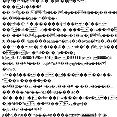
�u�il�eu�l@�_�pu ���:$}
��,�)4x�$��!
��,ō)j;��f[ 6�k�],�p���$j��j���
�6����9s� �f�}
��b�rٓ*l�,����̬��s,��i�^��
��^�ak�ma)����p�c����k4��^5�
��[���/q,qm��d�8�v�{�m`�j1x���
:0]�)���́ u(u���pann�*�m.e�b�pv$ο� a
��uhe��w;�d�f��@�ښub�9�l)56s���!t[��sj���r4
��c[k~,�*af��c�;`p��t�ؤ
k{a�q�\3:�#��f�s5�raj�0��a�:����� perـ.����n]#
�è�b,�����_oqbm��ry@ί�u)�ǔ�4�
�ww&
<ĉz��$���i��)��������>��-
"��'tc�����y��-
��ԗ�^�a:r���a�b��|�� ��b�6��l�n|
��l���?�'��-꛳q3�g]���\zo�
�d�c��jau�j�ehm��{aw���u�>�e��{
�]�ӵi/$�?uq��%$��)vg�gw[�
�j8b�e4���^
g�l�v0r��p��@n����ҭʥ#t����k�l�-