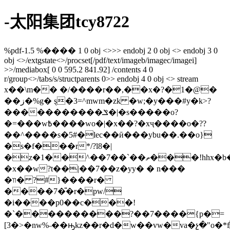
-太阳集团tcy8722
%pdf-1.5 %���� 1 0 obj <>>> endobj 2 0 obj <> endobj 3 0
obj <>/extgstate<>/procset[/pdf/text/imageb/imagec/imagei]
>>/mediabox[ 0 0 595.2 841.92] /contents 4 0
r/group<>/tabs/s/structparents 0>> endobj 4 0 obj <> stream
x��\m�� �/����r��,��x�?�1�@�
��ز�%g� ȿ�3=^mwm�zk �w;�y���#y�k>?
�����������ݏ�|�s�����o?
�=���w߿����wo�|�x��?�xҷ����o�??
��^����s�5#�lec��ӣ���ybu��.��o}
�s�f���r*/?l8�|
�z�1��^��7��`��ތ���!hhx�b�
�x��w?t��|��7��z�yy� � n���
�װ� ?#}���
�r�
����7�̎�r�pw/
�i����p0��c���!
�`����������?��7����{p�=
[3�>�nw%˵��ԣkz��r�d�w��vw�va�չ�"o�*