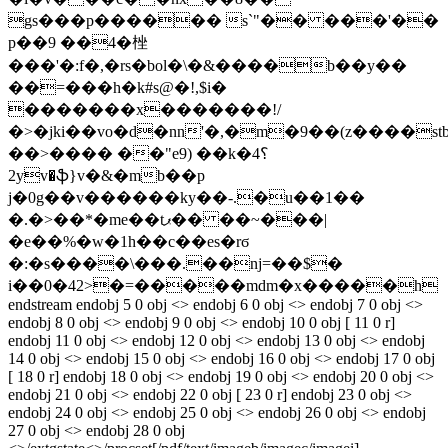
gs���p������ s`"�� ���'��
p��9 ��4�㭫
���'�:f�,�rs�bol�\�&����b��y��
��=���h�k#s@�!,$i�
�������x�������!/
�>�jki��vo�d�nn'�,�m�9��(z����stb
��>���� ��"e9) ��k�4؟
2yv�ֆ}v�&�mb��p
j�0g��v������ky��-.�u��1��
�.�>�
�*�me��tޕ�� ��~���|
�e��%�w�1h��c��es�rϭ
�:�s����\���.��ǌ=��$�
i��0�42>�=�����mdm�x�����h
endstream endobj 5 0 obj <> endobj 6 0 obj <> endobj 7 0 obj <>
endobj 8 0 obj <> endobj 9 0 obj <> endobj 10 0 obj [ 11 0 r]
endobj 11 0 obj <> endobj 12 0 obj <> endobj 13 0 obj <> endobj
14 0 obj <> endobj 15 0 obj <> endobj 16 0 obj <> endobj 17 0 obj
[ 18 0 r] endobj 18 0 obj <> endobj 19 0 obj <> endobj 20 0 obj <>
endobj 21 0 obj <> endobj 22 0 obj [ 23 0 r] endobj 23 0 obj <>
endobj 24 0 obj <> endobj 25 0 obj <> endobj 26 0 obj <> endobj
27 0 obj <> endobj 28 0 obj