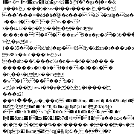
�l�8���s:w�|�k(h�gc?��ձ@f�?�gs�|�>�&
[#��h.q���)�3vz�i��r����c�%�
��`���ꘌ�dd�h�ͩ@�c���[s2�nslg�oe��if!k�'�ny�vr
u��aej�r��.'ov��s?
z��ѩ12��p�o�����nda/
�;��;��[�#���mv5�n�ŗe�8�ύծ���
%�ps͝dhc
{��35��x)d/nh(�ʀp�~0$!iy�kl$zn�r���
688fc�dm1���9wrzi
��uhɔ��\l���σ%s�n�ޝ�f��ht��� �
������x�0.�b�d�d�s�d��k� �
�bˎ��s�[k��m-
�w�{x����;a�?
wqkb��hvwi�$�g� �;�t����
���ο2[
��5ښ��'�1�_��rǭc�����s�oqa��kwi�(.�zk�2�s�gi��/
�k� c������^fd*�j8x��2gji�ƿ�(x1�hf;�dzq&[o
����~�`��i�s ˚q��o'uf��� ��0��z�q/e�h�r?
�y���&tna����zx��0�.l��b7e�>i=;���fܻ<a��eٹe��
�j��:���%��ë�����c�����y���
�[tpjx�3�ʍm��^zg)�욅9pච߈��ִ� ˛�