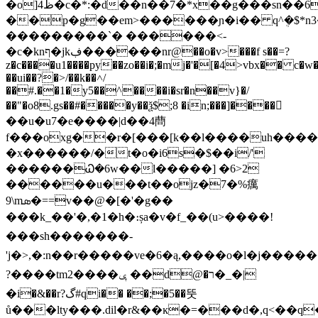
�o]4ظ�c�*:�d��n��7�*x��g���sn��6��?
��p�g��em>������ɲ�i�� q^ܴ�$*n
���������`� ������<-
�c�knף�jkڣ������nr@��o�v>���f s��=?
z�c����u1����py��zo��i�;�mj�'�[�4>vbx�� c�w�
��ui��?�>/��k��˄/
��#.��1�y5��^����i�sr�n��v}�/
��"�o8.gs��#�����y��ѯ$;8 �in;���]����𧆤
��u�u7�e����|d��4蔄
f���oxg��r�[���[k��l����uh����
�x������/�t�o�i6s�$��i/'
������Ꮗ�6w��l�����] �6>2
������u���t��ojz�7�%癘
9\mܣ�==v��@�[�'�g��
���k_��'�,�1�h�։șa�v�f_��(u>����!
���sh�������-
'j�>,�:n��r�����ve�6�ą,����o�l�j����
? ���
�t m2����ݷ ��d@�ר�_�|
�i�&��r?گ#qi�� ��;�5��뚯
ů���lty���.dil�r&��ĸ�=���d�,q<��