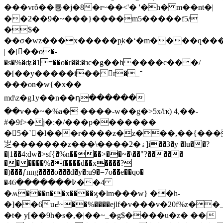
���vrȱ��툥�j�8�r~��<'� '�h� m��nt�|
��2��9�~���}����m5�����f5/
�$�
��σ�wz���x�����p̞k�ʻ�m����q����
| �[𾓪��o�-
�s�%�ʥ�1=��o�r��
:�зc�g��h����c���/
�[��y�����i��r�_־
���on�w{�x��
md\z�g1y��n��դ������
��v��~�%a� ����-w��g�>5x/iҡ) 4,��-
#�9f>�j�:�/���p�������
�񟅭5�`�l���r����z�z���,��{���գ�#�u�$כ���g��{{�[[
㞫�������z���\����2�ۀ]i��3�y �lu��?
�|1��4:dw�>sf{�%n����>��~�\��"?�����
������%�f����d��x����?
�)���ƒnng����o���d�y�:u9�=7o��e��qo�
�4߈�������6��4
�ʍ���n��x����ϗ�lm���w} ��h-
�]��6u߄~��%����ejlf�v���v�20f%z��_j������z��5��oi0đ�f�ʭw��d�����tk
�t� y[��9h�s�,�|��~_�g$����u�z� ��|