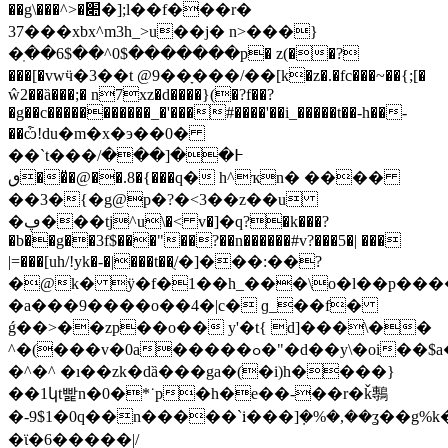
��g\���^>�׊�];l��f���r�
3
7���xbx^m3h_>u��j� n>���}
�ֽ�ׁ�6$��^0$�������p� z(��?
���[�vwӵ�3��t @9��ָ���/��[k�z�.�fc���~��{;[�
ŵ2��ȁ���;� n7xz�d����}(�?f��?
�g��c�����������_�'���#����'��i_�����t��-h��-
��ѽ!du�m�x�э��0�
��`t���߅��[���/
ٯ���̎@��.8�{���q� h^ҡn� ����
��3�{�g@p�?�<3��z��u
�ڥ���tj^u\�< v�]�q?�k���?
�b��g��3f$���"��?��n������#v?���5�| ���
|=���[uh/!yk�-�|���t��ֻ/�]���:��?
�@k� ÿ�f�1��h_���\o�l��p����@�0�
�a���9����o��4�|c� ɡ_��f�
ǵ��>��zp��o�� y'�t{ d]���\��
^�(���v�0a�����ߋ�"�d��y\�oi��$a���c��
�^�^ �ı��zk�dȁ���ga�(�i)h����}
��1կt빭n�0�*˙p�h�е��-��r�ǩ鷒
�-9$1�0q��n�����`׃i�
��]݂�%�,��ʓ��g%k
�ϊ�6�����|/