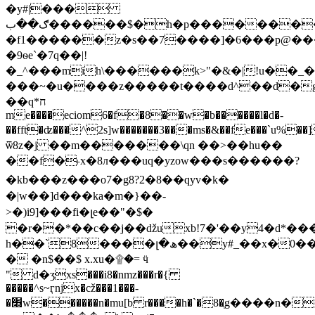
�y#|���
ګ��ب������$�h�p�����������'!
�f1������z�s��7����]�6���p@��
�9ѳe`�7q��|!
�_^���mih\������k>"�&�|!u��_�2��
���~�u����z�����t����d^��d�
��q*ח
me����eciom6�f�8��w�b������l�d�-
��fft�ʣ���^2s]w�������3���ms�&��fe���`u%
ѿ8z�j ��m�������\qn ��>��hu��
��f�˫x�8л���uq�yzow���s������?
�kb���z���o7�g8?2�8��qyv�k�
�|w��]d���ka�m�}��-
>�)i9]���fi�լe��"�$�
�r��*��c��j��ǆuxb!7�'��y4�d*���
h��`8����լ�ھ��y#_��x�0��u��
� �n$��$ x.xu�۩�= ӵ
" d�ӡxs���i8�nmz���r�{
�����^s~ӷǌx�cž���1���-
�׫w������n�mu[b r����h�`�8�ֶg����n��w���]���_�!]�ќ�y��