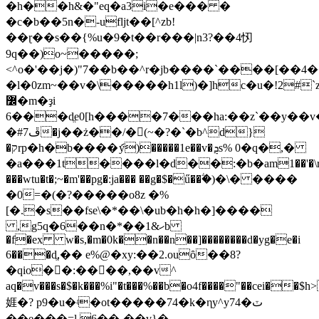
�h��h&�"eq�a3i�e��� �
�c�b��5n�-ufljt��[^zb!
��ɽ��s��{%u�9�t��r���|n3?��4㣼
9q��)o~�����;
<^o�'��j�)"7��b��^r�jb����`����[��
�l�0zm~��v�\�����h1l)�]hc�u�!2#`z
߼�m�ҙi
6���dֱe0[h����7���ha:��z`��y��v
�#7ڦ�j��ż��/�𙧿(~�?�`�b^d}
�קrp�h�b����ަy)�����1e��v�ܯs% 0�q�,�
�a���1t����l�d��:�b�аm1��'�\r
���wtu�t�;~�m'��pg�:ja��� ��g�$�ű��ؖ�)�\� ����
�0=�(�?�����o8z �%
[�.�s��fse\�*��\�ub�h�h�]����
,g5q�6��n�*��1&ހb
�f�ex w�s,�m�0k��n��n��]��������d�yg�e�i
6���dֱ,�� e%@�xy:��2.ouȏ��8?
�qio�񳍛�:����,��v^
aq�v���s�$�k���%i"�t���%��b�o4f����"��cei��$h>
娾�? p9�u�ʵ�ot�����74�k�ηy^y74�ٽ
��ȩ���=l.6��-��v}�