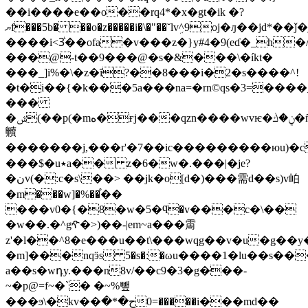
��i����e��o��rq4*�x�gt�ik �?
ޔf���5b� ��o�z�����i�\�"��˘lvܹ^9oj�ԓ��jd*��ǰ�j
����i<3ᷞ��ofa�v���z�}y#4�9(eɗ�_h�/
��
�@-t��9���@�s�&���\�íkt�
���_]i%�\�z�ȋ?��8���i�2�s����^!
�t�i��{�k���5a���na=�rn©qs�3=��
���
�ݜ(��p(�mە�ғj���qzn����wvѥ�ݧ�ڬ�ñ~v�\��#����k�x~m)t�ϳ���$�ڶq�xse���e˱
贕
�������j,���r'�7��ic���������
юu)
���$�u٭a�� z�6�w�.���|�je?
�نv(�:c�s\��> ��jk�o[d�)���需d��s)v岶
�m���w]�%��֯��
���v0�{�8�w�5�ϥ�v���c�\��
�w��.�^gዯ�>)��-|em~a���霌
z'�l��^8�e���u��t\���wqg��v�u�g��
�m]���nqӭs 5�s�:�ωu����1�lu��s��
a��s�wդy.���n8v/��c9�3�g���-
~�p@=f~�`� �~%뺖
���ϧ\�kv��ح�*�0=�����i���md��