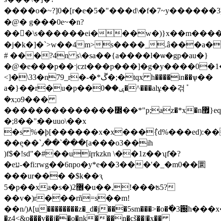
����o�~?]0�[r�e�5�"���d\�f�7~y������3)
�@� g���0e~�n?
���\ѕ������ei���w�)}x��m����
�j�k�]�`>w��4m>s����_.â���a�
# ���?4n s\�sa��{a����l�ѡ�gp�au�}
�@�e���p��ˑ|czt���p���]�g�y����0�1�;
<]�\33�n79_r�-�*ڱ�;�tqx h����in��ѱ��
a�}��r�u�p��ݷ��0�^���alұ��걲݊
�x;o9���
��������������߼��*"p;az�*x�n޿}eqm��7 %��lz�%ru�̷)hp�����b��ݘn����x��ƌ��ݺ�le�����%?
�;׃"��8��uuo\��x
�s %�þ[������x�x���݅{d%���ed):��
��ܾe��`٫��`���[a���o3��ih
)f$�!sd"�#��uïɼrkzkn \��1z��ʮf̑�?
�eע-�fi:rwg��6npo�y*e��3���'�_�m0��圜
���ur��� �$k��ԇ
5�p��xa�s�)2޶�u��,!���ʦ5?
��v�)r���rñ=s��m!
��n/)۸[u��������z�_d�j���5sm���>�o�ٚ�3֐h���x�-1r�����ls[^��x��6��֣����xcy����:r�4g�}ovʕ�'���_w
�z4<&o���v��j��o�nk���n�cš��|�x��