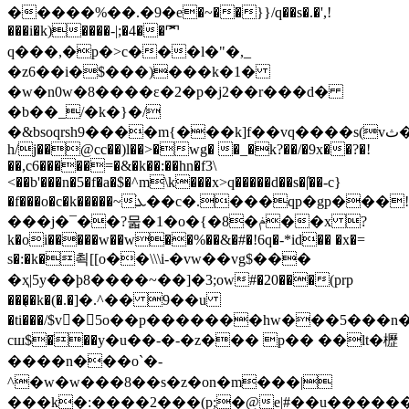
�����%��.�9�e�~��}}/q��s�.�',!
���i�k)����-|;�4��罓
q���,�p�>c���l�"�,
_
�z6��i�$���)���k�1�
�w�n0w�
8����ε�2�p�j2��r���d�
�b��_/�k�}�/
�&bsoqrsh9����m{���k]f��vq����s(vث��>o���^rrkn�>i�񅏂?
h/j��@cc��)l��>�wg� �_�k?��/�9x��?�
!
��,c6�����=�&�k��:��hn�f3\
<��b'���n�5�f�a�$�^m\k���x>q�����d��s�|҅��-c}
�f���o�c�k�����~ܥׁ��c�.���qp�gp���!
���j�¯��?묿�1�o�{�8�ݥ��x ?
k�oi�����w��w��%��&�#�!6q�-*id�� �x�=
s�:�k�쵝[[o��\\\i-�vw��vg$���
�ҳ|5y��þ8����~��]�3;ow#�20���(prp
���͔�k�(�.�]�.^�� 9��u
�ti���/$v򃗎�5o��p�������hw���5���
cш$�ֺ��y�u��-�-�z��� p�� ��lt�櫪
����n���o`�-
^�w�w���8��s�z�on�m���|
���k�:����2���(p;�@e|#��u������