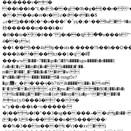
��|����v��
��h��h�"f,�db��g�0b�g�[��r�^
��;��u�er�r�}z�d�ч�k�$
؋z�)j��l�[�^�o���!`�՜yҕ�;�^��ha�~9�zq>ʕ�x�����
衯������m���k�v/
�fl��m��#��" j�t��գ��u���h7"
4��yw|
��ϯ.�͗�b��4x9p��otx�.����!'b��h��ȋ2��ݰ�[�4ì\
���ih����h;t��}�q �嶧
���ww�i��
=7��[�qn�c5�$%����xgw����b�e����l|
ŕ:a�e�{�y��m�b[�o�n����)�'/��-
m�t�9��!_���(�a�?�b�w/
�*d��el�<���ť����$� rxngt5v?
�gr;޶v_�i�'��ҷ�b7\h&����{��s �(-m
�^�:h��n a)�pw,�'ol���t$0�}��k�h�t
6z�l��tǵ���/m�{|o��rep�(a�p<^����9�
/οr{y/0���â�'���
w"y��s��k�=o�����/
�j��a�f�"��3�sg�����އ��ug�b��~�l.sه
(�p�3;6�e����n�h�����/
��%�3��m���c�̂v)��xv �)