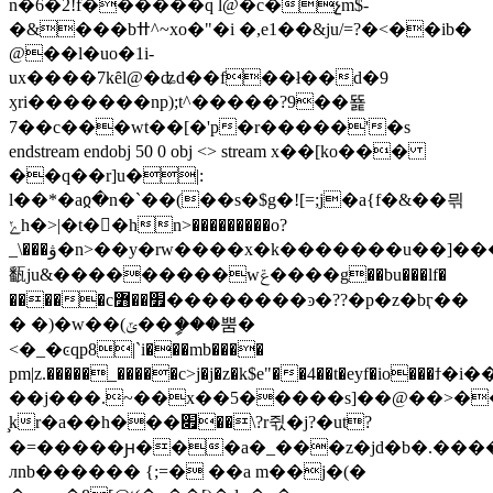
n�6�2!f������q l@�c�չm$-
�&���bߚ^~xo�"�i �,e1��&ju/=?�<��ib�
@��l�uo�1i-
ux����7kȇl@�ʥd��f��ł��d�9
ӽri�������np);t^�����?9��뚍
7��c���wt��[�'p�r�����'�s
endstream endobj 50 0 obj <> stream x��[ko���
��q��r]u�|:
l��*�aჲ�n�`��(��s�$g�![=;j�a{f�&��믞
ݺh�>|�t�񡺼�hn>���������o?
_\���ۋ�n>��y�rw����x�k�������u��]�������
㽃ju&���������wݝ����g��bu���lf�
�����c׿��߻��������ͽ�??�p�z�bӷ��
� �)�w��(ݶ��ީ���뿜�
<�_�ͼqp8|`i���mb����
pm|z.�����_�����c>j�j�z�k$e"��4��t�eyf�io�
��j���.~��x��5�����s]��@��>�
̧kr�a��h���׏��\?r쥓�j?�ut?
�=�����ԩ���a�_���z�jd�b�.����
лnb������ {;=� ��a m��j�(�