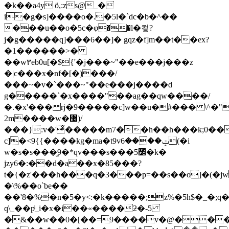
�k��a4y ö,:zs@_�
i�g�s]����o�.�5l�`dc�b�^��
���u��o�5c�φ��l�컿?
j�g�����q]���6��]� gqz�f]m��t��ex?
�1������>�
��w٣eb0u[�${'�j���~"��e���j���z
�|c���x�nf�[�)���/
���~�v�`���~"��e���j����d
g�����`�x����"��ag��qw����/
�.�x'��� rj�9�����c]w��u�#��� \^�"�
2m����w�޹)/
���}:v�'ͦ�����m7��h��h���k;0��
��6(�i
c]�<9{{����kg�ma�t9vݓ��
w�s�s���̫9�*qv���s���׼5�k�
jzy6�:��d�a��x�85���?
t�{�z'���h���q�3���p=��s��o]�(�
�\%��o`be��
��'8�%�n�5�y<:�k�����;z%�5h$�_�;q
q\_��pͥ_i�x�i��«����ƻ�-5
�&��w��0�[��=9�ּ���v�@��