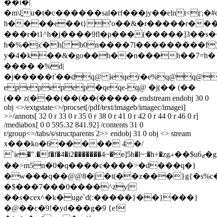
��i�|
�m\ξu�t�c������sal�rf���jy��elnt<ӷ;�#
h����e��t}'o��&�r�����r���.
���r�t1^h�j����9fl�p���(�����]3��s�
h�%�|c�h[ b0n����7l���������f)
y�4�k��&�go��h��n���h��7=h�
���� �%d|
�j�����ť��dq@ ieqer�e%q@q@
epepepep�qeqe-q@ �j(�� (��
(�� z(���(��(��(����� endstream endobj 30 0
obj <>/extgstate<>/procset[/pdf/text/imageb/imagec/imagei]
>>/annots[ 32 0 r 33 0 r 35 0 r 38 0 r 41 0 r 42 0 r 44 0 r 46 0 r]
/mediabox[ 0 0 595.32 841.92] /contents 31 0
r/group<>/tabs/s/structparents 2>> endobj 31 0 obj <> stream
x���ko�6����� 4�/
`iִe�".�f�f�4�i2�������4~�e]5h�l~:�
h÷�zgޣ��$u6ޖ�gz�l8�j��q���7f���(ī�\h��7��u�8�z̊�x�ٻ���k}
��>m5n�0�q����c����>�d���q�}
�w���q��@@8�jִ�t(��z���}g{�s%c
�$���7���0����^zy|
��s�cex^�k�uge`d(:�����}��}���}
�@��c�9!�yd���g�9 {e!