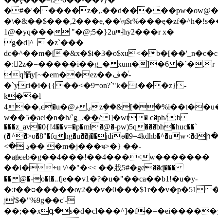
�#�'�����z�,.��d�����pw�ow@
�\�&��$���,2���е,��\ӌ$r%���ȩ�zf�^h�!s�
1@�yq��� "�@;5�}2uhy2���r x�
g�d]^_|�z`���
dc�^��m�[�&x�$i�3�o$xu<�b�[��'_n�
�:2z�=�����i��g_� xum�]�6�`�,r
q𘎁y[~�em��ez��ڦ�ͬ-
�`yri�i�{{��<�9=on?`"k�i���z}-
k��l
4��,ͼ�u�@ޡؠz݀��&[��%i��t��u�in*��fc�j-
w��5�aei�n�h/`g_.��/l]�wt� c�ph/;b
���z_av�0{!4��v=�p�mƚ�@�-pw)5q���bh�huc��`
(�|^�>o�8"�fqhg�u��j��jdiɵ�9=4kdhb�^�uw<�d
<� ڍ�� �m�j���ҹ>�} ��-
�aⱦѥeb�g��4���!��4���<w�������
��i�÷u \^�"�<< ��戕5#�ge��ɖ���
�� @�-o�l�܅fje��v1�?�u�"��ca��b1!�u�y-
�:t��ס�����ѹ2��v�0���$1r��v�p�51�����n��4-
j'$�"%9g��c'-
��;��xգ�s�d�cl�
��^]�f
�=�ei�����