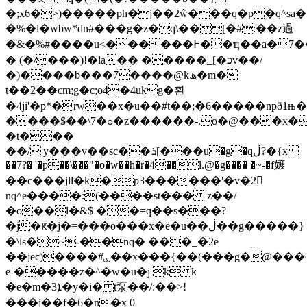
�;x6�>)�����ph�j��2ŵ���q�p�q^sa�|d}
�%�l�wbw*dn#���g�z�q\��[�#:��z過
�&�%#����u<������߅��ҵ��a�7���7h�h����}hs��"�
� (�/���)!�la�� �����_[�כv��/
�)����b���7����@kھ�m�
t��2��cm;g�c;o4�4ukg�환
�4ji'�p*�rw��x�u��#t��;�6�����npð1њ
����$��\7�ߋ�z������-.o�@���x�c
�t���
��/|y���v��sc��ܪ[���u�g�qڵ?�{x
��7?� '�p��\���"�o�w��h�r�4��l.@�g���� �~-�f嬢
��c���jll�k�p3������'�v�2𵞯
nq^e�
���:(����st��� z��/
�o��l�&$ ��=q��s���?
�j�ԟ�j�=���o�
��x�ë�u��ڶ��g�����}
�\ls�~-��nq� ���_�2e
��jec)����#ۑ��x���{��(���g�@���~�a�}
eˈ�����z�^�w�u�j k k
�e�m�ܐ3�y�i� t泵��/:��>!
���j��f�6�n�x 0