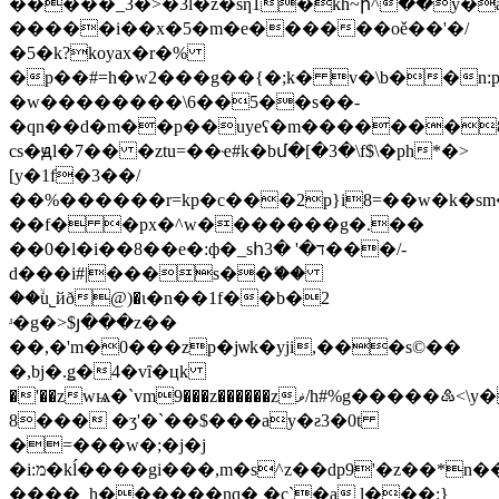
�����_3�>�3ӏ�z�sƞ1�kh~ի^��y�
�����i��x�5�m�e������oě��'�/
�5�k?koyax�r�%
�p��#=h�w2���g��{�;k� v�\b��n
�w��������\6��5��s��-
�qn��d�m��p��uyeʕ�m�������
cs�ԭl�7�� �ztu=��ҽ#k�bմ�[�3�\f$\�ph*�>
[y�1f�3��/
��%������r=kp�c���2p}i8=��w�k�s
��f� �px�^w�������g�.��
��0�l�i��8��e�:ф�_sհ3� '�ד���/-
d���i#|���s��ޭ��
��ۙu˾йð@)�ι�n��1f��b�2
ʴ�g�>$յ���z��
��,�'m�0���zp�jѡk�yji,���s©��
�,bj�.ǥ�4�vȋ�цk
�'��zwѩ�`vm9���z������zޥ/h#%g�����♷<\y�*��@
8��� �ʒ'�`��$���ay�ƨ3�0t
�=���w�;�j�j
�i:מ�kĺ����gi���,m�s^z��dp9'�z��*n���
����_h������nq� �c`�a l���:}