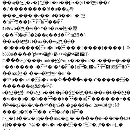
��\g�[�v�}� f�ki��[ex�(v1�\ӱ��?
�ƒ��������fd�a��ܔ돡
���_���'�z��ml�6��2"�!
�`z'5��]>k��ί
�e&wo�
�w�>*�4�vs��䌨
q���e�2��q��d�‵m3f[�}
��љ�h0ۿl�ux�,�wğ�ӳ�
.�]��a����m�ub���'�{����[����.|
b%0ύ����`p�g�
ȵ�����i]}
է:���e{)`���rmnk�?/nnx�\��m2�k���w�
ך��\����_�*�`�*��}o�u��w��b̽9$�0#�8�χ�tmf��:����e�k����o���>�<�zw7"ruu�l�����o������x��dmk�����m`�u�o�=o���k�k�vx��
��n;s]�-��~�<�ii"�
�1*p��m>i�s�xhx�ᕜ����v��o"�������
������eg&9t�}
s��su#�zm��b�pŝ�)��8#��ri�b��
�w�e�a�l,�(s����b���uf����'��^
�̑�ȥ2�ǩ�v��^"�ǉn5� �g��$�c! 2sۀ@�8晣
���;lt�%���_e�ọr'�{k�
r~_�}3��w�|iq���m&�@�ͺ�����n~��f��6z
羚|����=7@� �lv�m��r��##�g#��oc]_�