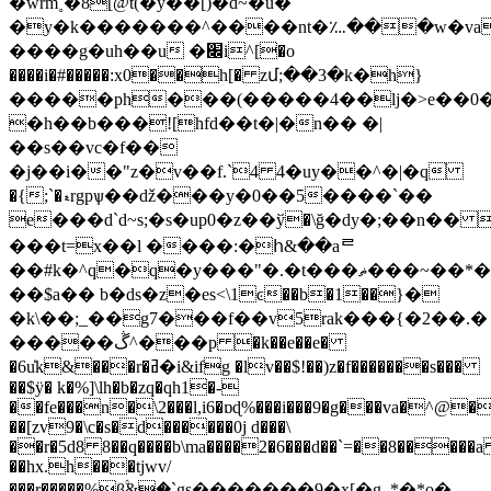
�wrm˳�8[@t(�y��[)�d~�u�
�y�k�������^����nt�؊���w�va
����g�uh��u �׌i^[�o
����i�#�����:x0��h[� zմ;��3�k�h}
�����ph���(�����4��ӏj�>e��0�w
�h��b���![hfd��t�|�n�� �|
��s��vc�f��
�j��i��"z�v��f.`4 4�uy��^�|�q֨
�{;`�ޑrgpѱ��ǆ���y�0��5����`��
e���d`d~s;�s�up0�z��ў�\ğ�dy�;��n��
���t=x��l ����:�հ&��aᄅ
��#k�^q�q�y���"�.�t���ޡ���~��*�����s�5�z�m���x6��`7h���t
��$a�� b�ds�z�es<\1ͼ��b�1��}�
�k\��;_��g7���f��v5rak���{�2��.�
�����ڴ^���p �k��e��e�
�6u̒k&���r�ߥ�i&ifg �lv��$!��)z�f�������s���
��$ÿ� k�%]\lh�b�zq�qh1�-
��fe���n�\2���l,i6�ɒɖ%���i���9�g���va�^@��
��[zv9�\c�s�d������0j d���\
��r�5d8 8��q����b\ma����2�6���d��`=��8�����
��hx.h���tjwv/
���r�����%β۟&�`gs�������9�x[�g_*�*o�