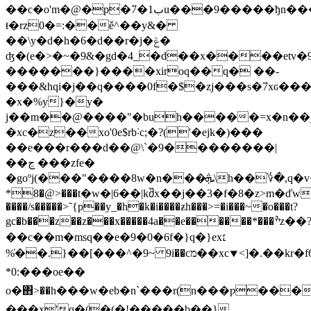
��c�o'm�@�p�7�1بu���9�����ђn���ވ���:�k}k�;�$�[����������feσ�m'���f�s^��|)�o��m��cr
ŧ�rz0�=:��ě^��y&�
��\y�d�h�6�ԁ��r�j�ݝ�
ʤ�(e�>�~�9&�gd�4_�d��x����etv�9
�������}����xiroq��q� ��-
���&hqi�j��q����0f�$�zj���s�7xԍ���
�x�%y}�y�
j��m��@����"�buh�����=x�n��j�
�xc�z��
xo'0e$rb˸c;�?('�ejk�)���
��e���r���d��@\`�9��������|
��ڃ ���zfe�
�goºj(���"����8w�n���ܞ\h��؇�,q�v���z��>���(���ݞ�uѥ?
*8�@>���t�w�|6��|kშx��j��3�f�8�z>m�ďw¸߁>3������o�
����/s�����>˜{p��y_�h�k�i����ƶh���>=�i���~�o���t?
gc�b���z��z���x�����4a��e������*���ׯz��?
��c��m�msq��e�9�0�6f�}q�}ex׆
~9�^���]��{.��%̍ 9i��cמ��xc⯆<]�.��kr�f6�
*0:���oe��
o�΋>��h���w�eb�n`���r(n���ƿ���~��c��ne�7v$
���x'q�(�(�!�����b��}