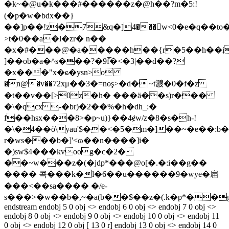
�k~�@u�k���#������z�@h��?m�5:!
(�p�w�bdx��}
��]p��!z�7&q�]4���w<0�e�q��to
>t�0��a�l�zr� n��
�x�#���@�a�����h��{r�5��h��į
]��ob�a�^s���?�9f̿�<�3|��d��?
�x���"x�ҩ�ysn>o
�n@�v��72xμ��3�=nөş>�d�|~t㵻�0�f�z
�t��v��[>0z�h� ���ä��s)r���
�\�qcx -�br)�2��%�h�dh_:�
f��hsx���8>�p~u)}��4ɇw/z�8�s�h-!
�\�4��ö\yau'$��<�5�m�]��~�e��:b
r�ws���b�]'<ɷ��n����]i�
�)sw$4���kvoog�c�2�
��~w���z�(�jdp*���@o[�.�:i��g��
���� 콕���k�l�6��u������9�wye�㧂
���<��sa���� �/e-
s���>�w��b�,~�a(b��$��z�(.k�p*��g
endstream endobj 5 0 obj <> endobj 6 0 obj <> endobj 7 0 obj <>
endobj 8 0 obj <> endobj 9 0 obj <> endobj 10 0 obj <> endobj 11
0 obj <> endobj 12 0 obj [ 13 0 r] endobj 13 0 obj <> endobj 14 0