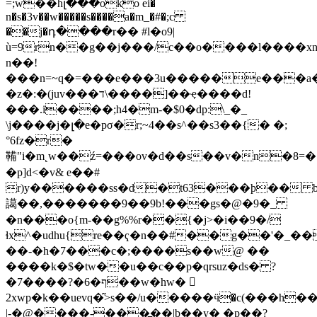
=;w��hլ���oko ei�
n�s�3v��w�����s����a�m_�#�;c
��j�դ����r�� #l�o9|
ù=9rn��g��j���/c��o����l����xn
n��!
���n=~q�=���e���3u�����e���a�
�z�:�(juv���ד\����]��ҿ����d!
���.i����;h4�m-�$0�dp:\_�_
\j����j�լ�e�pσ�r;~4��s^��s3��{� �;
°6fz�r�
鞴"i�m˛w��ź=���ov�d��s��v�n�8=�7����z֕s�>��#r�
�p]d<�v& e��#
r)y������ss�d�t63���þ�� b
譪��,�������9��9b!���gs�@�9�_
�n���o{m-��g%%r��{�j>�i��9�/
ɬx^�udhu{re��ҁ�n��#��g��'�_�
��-�h�7���c�;����s��w@ ��
�͏���k�$�tw��u��c��p�qrsuz�ds� ?
�7����?�ף�6��w�hw� 𦵯
2xwp�k��uevq�͂>s��/u�����ӵ�c(���h�
|-�@����-���߽��|b��y� �p��?