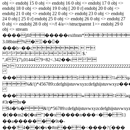
obj <> endobj 15 0 obj <> endobj 16 0 obj <> endobj 17 0 obj <>
endobj 18 0 obj <> endobj 19 0 obj [ 20 0 r] endobj 20 0 obj <>
endobj 21 0 obj <> endobj 22 0 obj <> endobj 23 0 obj <> endobj
24 0 obj [ 25 0 r] endobj 25 0 obj <> endobj 26 0 obj <> endobj 27
0 obj <> endobj 28 0 obj <>/f 4/a<>/structparent 1>> endobj 29 0
obj <> stream
����jfif�����exifmm*
3.08bim%��ُ��
���b~��c  
 $.'
",#(7),01444'9=82<.342��c 
2!!22222222222222222222222222222222222
���}!1aqa
%&'()*456789:cdefghijstuvwxy
���w!1aq
#3r�br�
$4�%�&'()*56789:cdefghijstuvw
�[��m2�[�ɒ"]��x����n���<��1}
��a�������9ɪ�-
���?4��l�v�#m���<����?{֫���