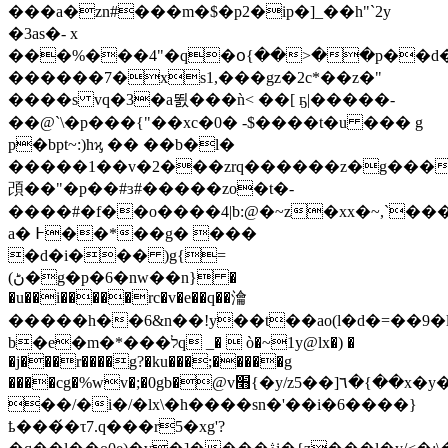
���a�zn#���m�$�p2�ip�]_��h"`2y
�3aѕ�- x
���%���4"�q�օ{��>��p��d�o
������7�xs1,���gz�2c*��z�"
����s vq�3�a뙰���ǹ< ��[ ҕ|�����-
��@`\�p���{"��xc�0� -$����t�u ��� g
p�bpt~:)hϗ �� ��b�l�
�����1��v�2���zrq������z�g���
䪱��"�p��#ɜ#�����zo�t�-
����#�f��o����4|b:@�~z�xx�~,`��
a� ߅��*��g� ���
�d�i��� )g{=
(ڻ�g�p�6�nԝ��n} �
�u��i�����rc�v�e��q��㵸
�����h��6&n��!y��t��ao(l�d�=��9�
b�e�m�*���לq _�  ò�~1y@lx�) �
�j���r����g?�ku���;�����g
����cg�%wv�;�0gb�@v׫{�y/z5��]٦�{��x�y�vv�h���
��/�i�/�lx\�h����sn�'��i�6����}
ҍ���́�τ7.q���r5�xg'?