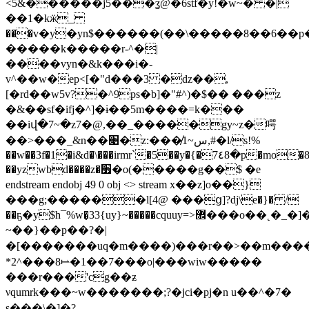
<5&������j5���ʓ@�6stf�y!�w~� �|
��1�kӝ_
���v�y�yn$������(��\�����8��6��p�,��ڷ�_y�u��o�
�����k�����r-^�|
����vyn�&k���i�-
v^��w�ep<[�"d���3 �ǳ��,
[�rd��w5v?�^9ps�b]�"#^)�$�� ���z
�&��sf�ifj�^]�ɨ��5m����=k���
��iվ�7~�z7�@,��_�����gy~z�㗁
��>���_&n��׉�z:���̸1~س,#�l/s!%
��w��3f�1�i&d�\���irmr`�5��y�{�7٤8�p�mo�8ģ��sgŭ��/
��yzwbd����z�׿�o(�����g��$ �e
endstream endobj 49 0 obj <> stream x��z]o��}
���g;������l[4@ ���ց]?dj\e�}� /
��ҕ�y$h¯%w�̜33{uy}~�����cquuy=>޾���o��˛�_�]���o?
~��}��p��?�|
�[�������uq�m����)���r��>��m���������]q~
*2^���8⥛�1��7���o|���wiw�����
���r���'cg��ƶ
νqumrk���~w�������;?�jci�pj�n u��^�7�
s���\�]�?