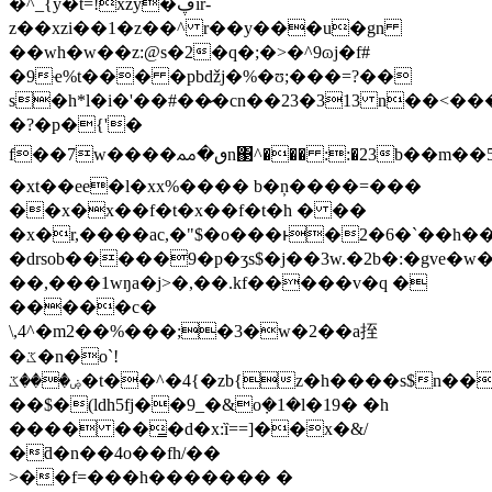
�^_{y�t=!xzy�ڥiŕ-
z��xzi��1�z��^ r��y���u�gn
��wh�w��z:@s�2�q�;�>�^9ɷj�f#
�9ҽ%t��� �pbǆj�%�ʊ;���=?��
s�h*l�i�'��#��̷�cn��23�313 n��<��
�?�p�{'�
f��7w����ٯ�ﳑn΃^��� ::�23b��m��5d���2�
�xt��ee�l�xx%���� b�ņ����=���
��x�x��f�t�x��f�t�h � ��
�x�r,����ac,�"$�o���ͱ�2�6�`��h�
�drsob�����9�p�ʒs$�j��3w.�2b�:�gve�w
��,���1wŋa�j>�,��.kf�����v�q �
�����c�
\,4^�m2��%���;�3�w�2��a挃
�ػ�n�o`!
ۻ���ػ�t��^�4{�zb{z�h����s$n��yvly�ض� fv
��$�(ldh5fj��9_�&o݀�1�l�19� �h
���� ��̳�d�x:ȉ==]��x�&/
�ƌ�n��4o��fh/��
>��f=���h������� �