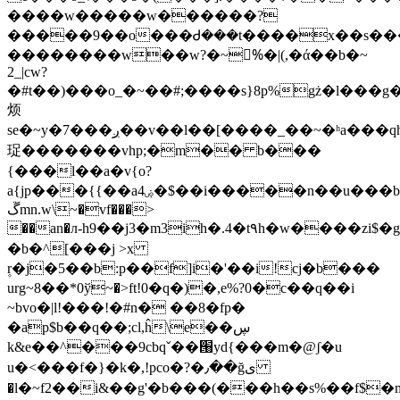
����w�����w������?
�����9��o���Ꮷ���t����x��s���
��������w��w?�~%َ�|(,�ά��b�~
2_|cw?
�#t��)���o_�~��#;����s}8p%gż�l���g����܉sg��w�wy�����
烦
se�~y�7���ږ��v��l��[����_��~�ʰa���qh���yy�� gʛ�z�f�����^�q.�u�l��w��;6�,���������q�������
珿�������vhp;�m�� b���
{���l��a�v{o?
a{jp���{{��a4ۻ�$��i�����n��u���b��u�_�|
ڱmn.w\~�vf���>
��an�л-h9��j3�m3ih�.4�t٩h�w����zi$�g����}
�b�^[���j >x
۪r�j�5��b:p��f]i�'��i!cj�b���
urg~8��*0ў~�>ft!0�q�)�,e%?0�c��q��i
~bvo�|l!���!�#n� ��8�fp�
�ap$b��q��;cl,ĥ\e��ڛ
k&e��^���9cbqˇ��՘yd{���m�@ʃ�u
u�<���f�}�k�,!pco�?�٫��ğى
�l�~f2��i&��g'�b���(���h��s%��f$