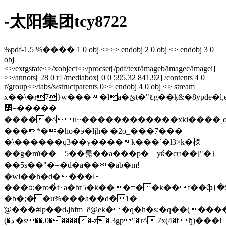
-太阳集团tcy8722
%pdf-1.5 %���� 1 0 obj <>>> endobj 2 0 obj <> endobj 3 0
obj
<>/extgstate<>/xobject<>/procset[/pdf/text/imageb/imagec/imagei]
>>/annots[ 28 0 r] /mediabox[ 0 0 595.32 841.92] /contents 4 0
r/group<>/tabs/s/structparents 0>> endobj 4 0 obj <> stream
x��\�r7}w����la�ئt�"٤g��ķ&�8ypde�l,eme�e���hrm�6�jd@�.x��'o��t~qۜ�ono�/~�|
׼=�����|
�����^u~������������xki����ˏo�4�
���*��ho�э�ljh�|�2o_���7���
�\������q3��y����k���`�ֱl3>k�㯨
��g�mï��__5��룳��a���p�yќ�сџ��["�}
��5s��"�=�d�a���ab�m!
�wl��h�d����l
���פ:�ro�̉t~a�bτ5�k���=��k��f��ֆ{�5o��tbx!
�b�;��u%���a��d�1�
̽@���#lp��ԃjhfm_ȇ@ek��q�h�s;�q��(�����inנt`
(�ڐ'�s��,0�����l�-z� 3gp"�'r^ 7x(4�f ђ)���!