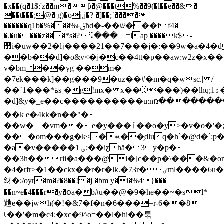
�x��(q�1$:'z��m�ƥ�@���t%��9(�l��e��&�
��t���;@� g)�oj,j�? �]��;`����
������q1b�%���%ͱݪħd�-��ש���ff4�
�.�u����z���*s�?⠫���=lap ����k$-
໺i�uw��2�ǉ����21��7���j�:��9w�a�4�d
��b��d]�o&v<�j�c��4tt�p��aw:w2z�x
v�bm ��yg ��m�
�7ek���k]��g���9�uz��#�m�q�wsc.| /
��`1���*ةs˯�g!mx� x��ⓙ���)��lhq;1ۮ�}
�d]&y�_e��c����������u:nռ�������
��k e�4kk�n��"�
��w��vm�� e�y���ٱ��o�y>�v�o�'�;#t�r�ru�򻚖��l�m$b�h��i�{���n�e�aj��k׋����i}
���om���g�k<�ʍ��̗dluq�h`�@d�`:p
�a�v�����1|؈;��iƹhӑ�3y�p�
��3h��rii�a���@i�[c��p�\���&�
�4�rfr>�1��ckx��r�r�lk.�73r�ٸml����6u�]��s
䌶�;/oyr�m�?�8��! �j �bm y�i�%4}���
��n~e�4���r�y�օa�b#u��@�9�he��~�sl*
逇e��jwh(�!�&7�f�n�6���=r-6��8
ʲ.��'�m�c4:�xc�9^o=��l�hi��툮