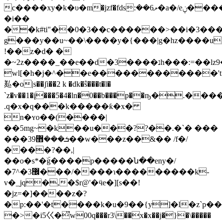
c����xy�k�υ�m�jzf�fds݀:��ލ6�a�/eݧ�
���
�i��
��k#ti"��0�3��c������>��i�3�����ړ�
g���y��u~��\����y�{���|g�hz����u
!��z�d� �
�~2z����_��e��d�3����נh���:=��lz9�wrf
wl[�h�j�^��e������������'t
㕗�o|s��ʃi��2 k �dk�ŝ���t�l�
`z�v��1�į���5�4�ln�0��b���p��ҧ�.�
.q�x�q���k�����ƙ�x�
n�ʏo��(����|
��5mg~�k��u���??��.�`� ���
���39ܭ���޻��w���z��&�� /f�/
����?��,|
��o�s*�ۜg����p�����ն��eny�/
�7^�޼3���/����ɿ���������k-
v�_jq�,�$r@'�ӵe�][s��!
�jz=�]����z�?
�p:��'�t����k�u�9��{y]�l�z`p
�>�i5巜�̈w00q���r3\��x�x��j�}�\�����