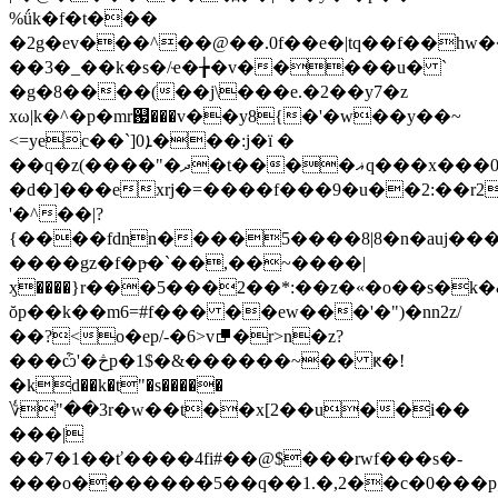
%ǘk�f�t���
�2g�ev���^��@��.0f��e�|tq��f��hw
�
�3�_��k�s�/ҽ�╆�v�����u� `
�g�8����(��j\���e.�2��y7�z
xω|k�^�p�mr஗���v��y8{�'�w��y��~
<=yec��`]ܐ0���:j�ï �
��q�z(����"�ދ�t����ޣq���x���0�ƙ�=
�d�]���exrj�=����f���9�u��2:��r2
'�^��|?
{����fdnn����5����8|8�n�auj���
����gz�f�p̶�`��,��~����|
ӽ����}r���5���2��*:��z�«�o��s�k�
ŏp��k��m6=#f��� ��ew���'�")�nn2z/
��?<o�ep/-�6>v⮻�r>n�z?
���ѽ'�څp�1$�&������~�� ԟ�!
�kd��k�t"�s�����
؇"��3r�w��t��x[2��u��i��
���|
��7�1��ť����4fi#��@$���rwf���s�-
���o�������5��q��1.�,2��c�0���p;