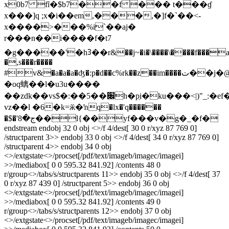
x0b7 fȋ�$b7��f ��� t���ɠ
x���]q ;x�i��em,���,�]f�`��<-
x����>���%i`��aj�
r���n��i����f�t7
�g�����'�hᢃ��r&��j~�i�\����\����f���a�d�
�,s���r����
#v&�a�a�a�ʤ�:p�d��c%rk��z��im����ت��j�@#l��/1�uo
�oq螭��l�u3u����
��zdk��vs$�:��5��׌h�pֵi�ku���<|)"_:�ef�5�z"$��r
vz��l �6�k=ӂ�ŉq�lx�'q������
�$�'ج�8��l{��yf���v�g�_�f�
endstream endobj 32 0 obj <>/f 4/dest[ 30 0 r/xyz 87 769 0]
/structparent 3>> endobj 33 0 obj <>/f 4/dest[ 34 0 r/xyz 87 769 0]
/structparent 4>> endobj 34 0 obj
<>/extgstate<>/procset[/pdf/text/imageb/imagec/imagei]
>>/mediabox[ 0 0 595.32 841.92] /contents 48 0
r/group<>/tabs/s/structparents 11>> endobj 35 0 obj <>/f 4/dest[ 37
0 r/xyz 87 439 0] /structparent 5>> endobj 36 0 obj
<>/extgstate<>/procset[/pdf/text/imageb/imagec/imagei]
>>/mediabox[ 0 0 595.32 841.92] /contents 49 0
r/group<>/tabs/s/structparents 12>> endobj 37 0 obj
<>/extgstate<>/procset[/pdf/text/imageb/imagec/imagei]