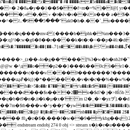
��l�� c�t���"� #� ����c�5r����a��d�3��s��tm����z
��s���s�t���.gĥ
;-e�,�𜾀�t�év�s��zn��� a�$�ޤw� u�^}
��^� ؊�9��5���"ak0�h�.��`_o����
�h�q����mv4 {����h�phk�%m���3��5��5
:q]^l�:w�g6�8��r�� ��k�t�:�<��p�46:�dt
{��-.7{n��i��k��k͕�c7m��4h��ڱ��-qo~�*�w�[w����c�k@�_�����?
 ��y /�� gwj@@w �^д��o��p2��}���k��0c|i�
����v|���v/���9�������?����χ�
χ#���1�^�狼
�2׺o�$d?� j�>8ĥ5b z�xr !�
t9�n�,ii�k�µ�x�'m i2�_�>�yzヺ].��d f����1�
�7m�$tb���w�^y��ӯ
�ywr�r�r����.$�i���z�]uq��
y��2�ʠ@ �fj�n�=��2��nb��� �p�5���� 2$� rv�̙�
mv�щe�̅sac��\�!
endstream endobj 274 0 obj <> stream x�̝k�e�u��