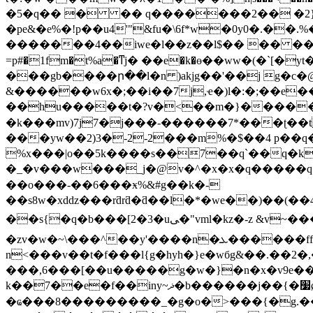
�5�q�� � �� q�������2�� �2}8 k)
�pe&�e%�!p��u4'"&fu�\6f*w�0y0�.�
�������4��iwe�l��z��l$�� �� �� ��)z-9 �
=p#�1fm�t%a�ͳј� ��e�k�ө��ww�(�`[�
���gb����ր��l�n )akjg��'��j g�c�@n/3
&������w6x�;��i��7j,ҽ�)l�:�;��e�
��hu�����t�?v�<��m�}�����ro�j�>w顷�^$jn�̧֛��c�`��ߴ�)�f�t
�k���mv)7j7�j���-������7*���ʈ��t
���yw��2)3�-2-2���m%�$��4 p��q��q��q��e�*�
%x���|o��5k����s��7��q`��q�k7d��q�y�=8�ڳ�
�_�v���w���_j�@v�^�x�x�q�����q��
��o���-��6���ӿ%&#g��k�-
��s8w�xddz���rƌrƌ�ƌ��l�*�we��)��(��4�ә�wf.�mb*$�bjع"��
��s{�q�b���[2�3�uﻰ�"vml�kz�-z &v~����w�3 s^���%�jﴳ � ��atn>n�j��oo�x����ru�#0�]��r������k�p���#󸧉���_�?
�zv�w�~\���^��y'����n�ܥ������ffb4�*|���x�bdꎅ>���d �j�p���x�w����7�[?
n<���v��t�f���l{g�hyh�}e�wбg&��.��2�,��
���,6���[��u�����g�w�}�n�x�v9e���'߇ei�wj�h$v���5h$��k�l~��
k��7��e�f��iny~ޛ�b������j��{�׷ǿ�����;*76v���c��t��a�4�<㖫
�ҩ���8���������_�g�o�>���{�g.��]|1~r���z�