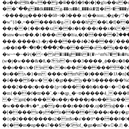
�a��n8k�w��p�ѿ��$�9�i�]�g!o��u�e
��՟��g��dk����2g-��cu��d_���sk�꼌�i>����y���sܳ��>c
<����pg���f��68~ʇ�3��� n{��non;.;�g�yʼ7��-�
�wˮ{õ�,=�����
&�g-{���h͙��l,�f[����^
��y��{��t��xz��z�k�\��z��x�k��
�snw�we��,�1���c��h\a,�[�����۫2����
���.����x}-�y������4�2����)`���
.u��8�ٚ�<�8�{���2�n����ox�q���j
�w~=�~�߇(� <� n�1��g��h�{�\~^m%7�
(w�j�w���&�8,�?o'�v��3����_ϕ��z�8�
��o��x/x�{m�c�o��d������2�
�o��ԉ�}�m ���c�m%�)����1ƛ�n]�x
�ó��� 6�w�'�{�gt��u|y��'h����t��%d
���2���c�r���{p=i�����h�k��<�=��~9i��_�3�`����׻��u��e�_4�i��e
�
m{���f�ttr��`,�>�qp_�~tt�����4_���8_s�e"�׺���u��\����fs,ql}�4?*���k?,�
�<gm[�b����u��y����p�u��uע��.����e���� �f�_ ùc������5��9m��z̫�{5)z�_��k!����l񆞙#�zik� ��nke���y;��|ϡ��s/
�w���oٙ�ԏ�*_g�ρ�n��z��d��,oj�$oǵ��۾���o8���ܨ�8�,��~nmwkxϲ�� �#�(k������8|�q_.����'8�h51��������u�o�
�[����u�y�n�������e��y�gҳ����2]�6���w�
�{q�2���[����n2�m$o�a'��9*����#�!
�{��m�np��u7��$�5of_�gn�m7�w�,i'| �.c{q_b<�7�l��bfsߩ�!�����v�rl��