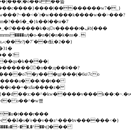
���]���;�o��u��뜳
?��6�_�}k��l��sr�7
?������k�əjv�����t�ڤb[���
�� �?
��������n��;q��ѿ��?
�f� o��^�w쾠
���a�>��,�^��ч|]���