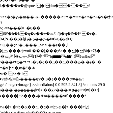
�iv�0�>�9��*�
1��̤;�1��� 1w'��r��㇓
y���ejzvu0 ���ȴ���;6>�,�� 8i�e7$�
u�`8x� b
imagei] >>/mediabox[ 0 0 595.2 841.8] /contents 29 0
�������o���-�&m����y8`����f
w�1p�&��ni.�d�ct7ej����넱