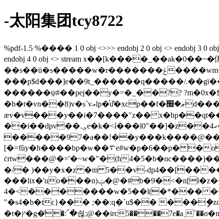
-太阳集团tcy8722
%pdf-1.5 %���� 1 0 obj <>>> endobj 2 0 obj <> endobj 3 0 obj <>/e
endobj 4 0 obj <> stream x��[k����_��ak�0��~�
��s��ü�s�����w�r�������ݟ����wm�u�~}a5��jw�j9u��j^��_^_��]���k������ .�/
���p$d���]e��9t_������q�����/.��gϊ����t��?
������ψ#��pej��y�=�_��?? ?m�0x�$
�b�t�vn��8)v�s`vޢlp�֗u͌�xcp��f�ޠ�׭d���7�� ��)�?�d�[k���7��=f��femm!|4�� ʲ� �h�纪 �rw�ckf�=�d�o�)��=�c
ӕv�v���y��i�7����"z�� x�hp��qt��
��i��dpv��.؈e�k�<í���l0"��]�z��4ގ�si�a����׭3�8�7�7ѵ�$�=�n $>)5^e�dwb��.�v�j�0����~v���"�茥��u�t�
�����97�a��!��y���k����@���ej6�l!�ckc�� a��o�@5�\��
[�=fȕy�h����bp�w��࠳e#w�p�6��p� �oc�d��' j�� dǵ2�3v� ��hiƞ�xm[#�h[�(��8��du ��k�[z:�����"
ċrtw���@�='�~w�"�(h4�5�b�nc����)��p�1�p�
�/� )��y�x�z �m 5��v-dp4��[����x��l-��o�ߧ)�n�ol0\ar��٧k�#�
���lix�'uo���n)ݓ�@�#b�9�<�n[l�z���%�'d�����>we:�ςp�fsy� �����m��"hi�)���xoa��%�x�?�n*0߉�� }
�����>�4��w�5��l(�*��� ��=�3c@�c ��6`�bcg|�a�ep����h�x� {k�eqj%�ܴ%5o�0o�{�k=�sl��7o�wntҭ�
"�s4�b�tc}��� ;��:q�`u$�� ���
�t�ץ�g�҄�:՜�쇦;@��irc5����7e�aˏ`��ϭ�m�zڗ�=�tk�����w��t a�um�;�����4=�'�[�۬r���5�@��{]� |�- m0&]t����!