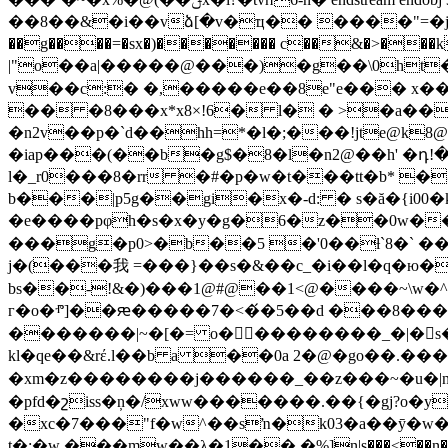
��8��&�i��vձ[�v�ҵ�� ����"=�j|)ozt���
��g����=�sx�)�
������ c��&�>���k���qj��t�
|"o��a|�����@���)�g��\0ht�`6�% u���@��e$�
v��c:� �,�����e��8e"e��� x���;��
�� �8���x*x8×!6� l� � >�a��
�n2v��p�`d��hh=*�l�;���!jte@k
�iap���(��b�g$�8�l�n2@��h' �դ!�
l�_r0���8�rr �#�p�w�t���tt�b* 
b���|p5g��gi�x�-d: � s�ă�{i00
�e����pφh�s�x�y�g�6�z��0w�
���g�p0>�b��5 �'0��ƚ`8�` �
j�(���我 =���}��s�&��c_�i��l�q�ю��
bs��-!&�)���1@#@��1<@����~\w�^
г�o�ⱂ]��ԙ�����7�<�́�5��d ���8���v��l��$�(/�g _9_u��g�j'ߐ�쿂t 
�������|~�[�= o���������_�|�s�
kl�qe��&rέ.l��b a ��0a 2�@�go��.��
�xm�z��������j������_��z���~�u�|n���
�pfd�շiss�ņ�/xww�������.��{�gj?o�y
�xc�7���"f�w^��sŉ�k03�a��ӯ�w�~}�w�� ���~p�
t�:�w ���mw��λ�1�� �%]n|s���˂��n�ڴ�����w��l&v̵��/s:�a�mg��# ��`jfe�ur�s�w��5����sx���3��e������/