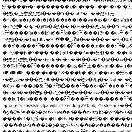
���~w�:����������:�0���(��(ֶ{}$]8�}��<�
����ߛ�~�������xֻ�c�e��󧯚��<�x�r�����i��l$tk�p��7<�秖�-phi�u�ggv �wk����u�@qruea�ldm� ���y!
�ζ�_d����"c��.o6*�" ��y}
�=s�ura�ղr��r�͆(�k��n��r��wa�ux�<>�z߆(ɶh�j���luv�qv���6d��luy�jdy�x���m�v<�:�ڻ�m��~k~���������y�ƀ��o����i��������g*]�i�r�<ĥ@fh�
�xթ�f�8p>�j#%�:f��d�%���gגϧ,��*o %y�����x�s�����/�5�d;���rapr2o#)t�?
k����fta�<�|z)m9�z��9���{3»�j�eޔ��}u� {����ec8'�b���1(.���w�9���%c}��� �0��
#aʆj��j�{aq1d6v�ڰ_���91bt�s�����d�9}�0:�#���zo�c����e��.�a ��� �j��jp��i6#�h�k�q�z��v�az3bfǭ�q�&�l* �r�-
��x'�a��������h�����.n�o��:�ݠ$���g��qd�f��@��cu� z8�ev\����.��f�蜨j� o��:>�:�k4/
�=��jv�3��� ��{gd1���?au�n[{��n��q
�o���z)yo3u�ū� q��t��z�* �@��\o��i
fb�9kf��������v�pێ�王��wrm�i�#_(�t'�f�0`��r�����i�r����}�f �!�-c�vm�b�'scp�ԏ:w~/��ͫ*`*bj����u��\-��ɘn�&l
��9������ܝ���;�u��7 &���ђ�`�[,re��ca:v�w���@,5p�d= xm�0sleh*%��䪆���[������y���x� ]�y�d��l\��ni���i6� �s�_�`
x�,ge����ʌ90��
�!�ţ��z�2[q��2cqb�n����[�ry%�յ�܅�i����@b
�8o<,�~��d�&�r8♻�����e<��u��
�nk�$���8g'��c������ݓrz����s����f���p��پ��a���u��\p�ֺ�t�(<�1ӕ� �c�(�var2û-����ψv�.β�ę����t=#�a?!
��ku[[�nb����_���!��� ���-�������# endstream endobj 
r/group<>/tabs/s/structparents 2>> endobj 29 0 obj <> stream x����k�
�y�3��b�c>we�t���۲m hb�v�r
����q1�k|r�m�-�v9���@���h��a���
(����as���2�p�hqyw��s�w�u����lտl�
���`�~�x%�@(��ݪx�i?�tvп6-n� endstream endobj 30 0 obj <> endobj 38 0 obj <> stream x��\olw��� ��(��pa<���?