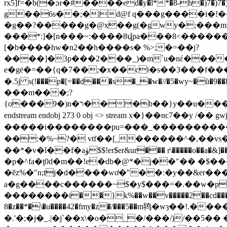
rx5]f=�b(�;ҥ�#����ed�y�l**�8-h�)7�)7�)7�m�@� �
g��6s��;�|d@f q���g����i�!��>� 2�8ه�y��}��$��ȓ>m�=%|�f@[ yr�� ��k�g�
�g��?�����g�@x��g(�gwy�;���m���
���*:]�[n���~:����8վpa���8<�����
[�b����hw�n2��h����s� %>;�=��j?
����]�3p���2���_)�m`u�nέ�����
e�gё�=��{q�7��;�x��cϊ�s��3���f����
�.5j s(!���p�[=��d���s�_�w�//�5�wy~�ȕ�9��h�k�:7������ �o��
���m���;?
{o���9�)n�ר���b��}y��u�������>_(z��-4o�g��*���[%3�w�ŉ�nb2#�՟��od���z�x9���چem@���h���a�zi������3c�
endstream endobj 273 0 obj <> stream x�}��nc7
�����i��������pu=���_�����������
��:�%~?� vtf��[_������^�,��vs����պߝ�kj}|�*����î�,�v�r�ƈ��%��w%����
��*�v�ĩ��f�aۈ$$!er$er&ur��� r\�����o��a�&]��f��/�fs�t>5�o��r �7���[ �r'u��z�r$���{����t���� m2��o�#t2]ե�r�.����ip$zz�m���/�jr
�p�^fa�ţ0d�m��!e�db�@*�j��"�� �$������d���$s��
�ӗz%�"n;tj�d����wơ�"��:�y��&er����q�b�
a�g����c������~$�y$���=�.��w�p�
��
������i��}k%��w��v�����2��cd���j����
8�z��*�\�u����42�fmy�z�/���5��m鸨�wȝ��!.������� fߨ0�z�$�,���f�w��9�ykbg��q}2z�i[0�g���v?;\3;��c
�.'�;�j�_.|�j`��x\�o�_�/���/)/��5�� �� 