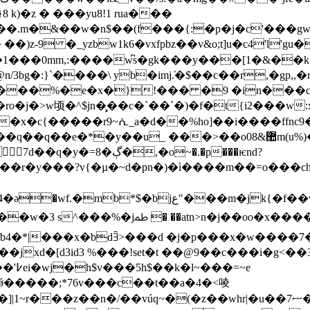
�z � ���yu8!1 rua���
�.%��.m�&��w�n$��(f���{:�p�j�c'���
_yzbw1k6�vxfpbz��v&o;t]u�c4'l'gu�.��媄�e
yt�1���0mm,:����w͆s�gk���y���[1�&��k
bg�:}`����\ yb�imj.̕�$��c��r,�gp,,�r
���%�e�x�}!��� �9 �in���crkm�
{i2���w:x����m�t_����v��au���v�s
�x�c{�����r9~ᕇ_a�d��%ho]��i����ffnc9�
y��u_ ���>��o޺&08m(u%)��%x\����sg�ļ��
,�o~�.�p���ѥnd?
r�y���?v{�µ�~d�pn�)�ì����m��=o���ch�=
�m�jk{�f��v��yj:��dӊ�����p1gw��>y�
jxd�[d3id3 %���!set�t ��@9��c���i�g<��3mr
�=~e
�n�/��vúq~�(�z��whr|�u��ޟ7���v }�k�${�c