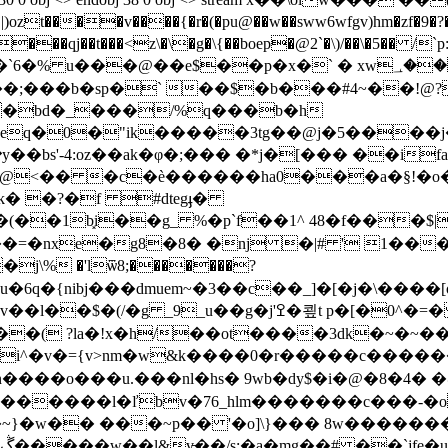
�v����{�r�(�pu@��w��sww6wfgv)hm�zf�9�?���
��<z\�\�g�\{��boep�@2`�\)/��\�5�� /`p:􂐁 �y�i�/@�ޓ �𞄗a
�p�x�` � xw؀����4� lヒ����`s��\�=a��
�b�sp�` ��$�b���#4~��!@?)e=љ����
�bd�_���/%q���b�h
8@еq�0�"ik�����3tg��@j�5����j
y��bs'-4:oz��ak�φ�;��� �*j�[��� ��i
�@<�� �c�è������ha0���a�§!�o�=
�k� �?�f #dtegֈ�
�(��1b͓i��g_ %�p`f��1^ 48�f���$|
��=�nxe�g8�8� �ǌ �|# ' 1���
j\% �'ӏѿ8;�������?
u�6q�{nibj���dmuem~�3��c��_]�[�j�\��
p�[�0^�=� 3n.����"�%����^j証ѐỵ��r�7�/
�( ?la�!x�h/��ot����3dk�~�~��
�i^�v�={v>nm�w&k����0�r�����c������
�o���u.���nl�hs� 9wb�dy$�i�@�8�4� �
������l�ľbv�76_hlm�������c���-�o
� '�o]\}��� 8w�������rb��r�q��߇��ewq� ze�1�d�|зfu�