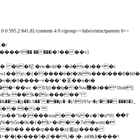
 595.2 841.8] /contents 4 0 r/group<>/tabs/s/structparents 0>>
����v}
1��u\:�{�����6�f�|&%���l���8�h0�s˼
�b b��`���p/�<�(/\l19?a=�y!��� ���$�ڈ_
�k�lh�� ���rp����zy뢺gy����