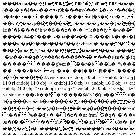
���lzcoж��s�a���z���6��ۢrut�5���׃��29�r����&�s�t�tv�v��͈fu����r%�� ��,c��d��"jz����x% %����5� )��z�t
(��;�,y�l���r3b��
�nv{�� ,���f�dj
n�dz�ӝ�=����%���vuʈ�5�x m�gs��ڀ�zǳ(}�r�r8�r�k ��g����t�z���r�xٛt�&;��h�����
��yp��vp�k����2��6��'y���{�|�
1e�`�k���8*h w�&��z��\�_=!k�h�iy�w����#�s�y
����])k4�^���hz�o#��'a��a0<���qk�d�k�{cn
���x`�p�^�z�z���*��g3vf0ozе�r����
�d�ŋu� !{^�r�2�1�������s��i���ȟ�>/�v�˱��b�ޒ`��( �
"�w��{=�q�}yv�h�:���d�'����r(ռr�!qk{q�
����� ����g%ze���r�b ��l.�_%���p�*
����v�#& wgl�m�_��j��lj$������q.
b�>�d����2:\ endstream endobj 5 0 obj <> endobj 6 0 obj [ 7 0 r
14 0 r] endobj 14 0 obj <> endobj 15 0 obj <> endobj 16 0 obj <> en
endobj 24 0 obj <> endobj 25 0 obj <> endobj 26 0 obj <>/extgstate<
<> stream x��zk��6�7����$@<"�'ph��`
4�ӈ���zyi�qh�x�����34���ߞ��q����8c��'�c��~������m!��yp�b�|
���w�=)՛i��@�!e=�ؑ��f�g�g�[����^~
t��t %��d)>�`�l�z��nz.frrm5�q�`�'��v�fy�:ӣ�\�<�
υu�(�;�]y^��q\p��d:�m/{�o8g�=
���ѿu�=�����m�����"m�3���ؘl��قd��d@���j��y�3w�3���ی��d[����g[�>2�#����h;��z�c=