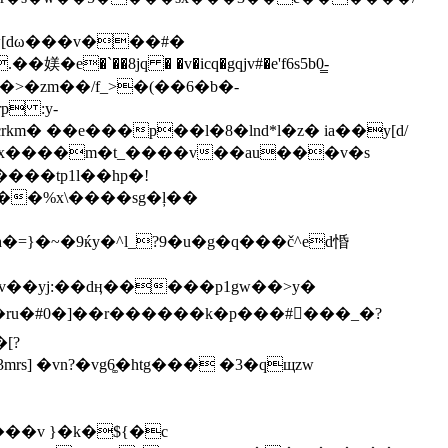
gw[dω���v���#�
�`��8jq � �v�icq�gqjv#�e'f6s5b0̳-
�>�zm��/f_>�(��6�b�-
p :y-
 ��e���p��l�8�lnd*l�z� ia��y[d/
���tp1l��hp�!
}�~�9ќy�^l_?9�u�g�q���č^ed惛
s] �vn?�vg6͚�htg��� �3�qщzw