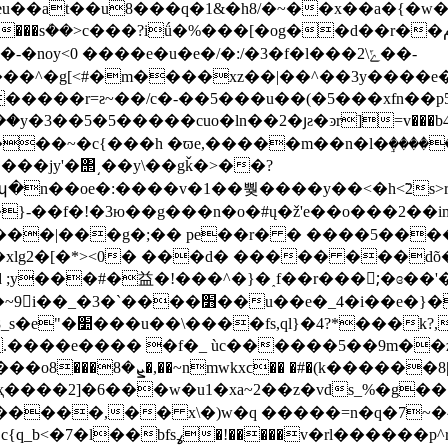
u��at��u8���q�1&�h8/�~��x��a�{�w�/
���?iǘ�%���[�og��d��r��م��we<&¤��el��x�n��n8ݔ7���:
noy<0 ����e�u�e�/�:/�3�f�l���ݻ\2��-
�g[<#�m����xz��|��^��3y����e�s�k��u�56ڂ�.�
����r=ƨ~��/c�-��5���u��(�5���xfn��p
y�3��5�5�����cuo�ln��2�յƨ�ͽr]=v���
��~�c{���h �ϖe,�����m��n�l�ٟ�����*
���jy'�΢͵��y\��gǩ�>��?
'�o�#պ�n��oe�:����v
�1��뿾����y��<�h<̃2s>
}-��f�!�3ю��g���n�o�#ų�ž'e��o���2��
��|���g�;�� pe��r� � ����5�����
lg2�[�*><0� ���d� ����� ���dõ��5
 ;y���#�益�!���^�}�˰f��r���;ْ�ɞ��'�
�}�ʑ~�v��|�6ge�{ҫ�p�e��8lu�g|
��}��;���=�z�
u1�xa~2��z�vds_%�g��:��2ߣ벌u����s���3c*�};��ζ�
�����,�� x\�)w�q �����=n�q�7~�
����p^r3�p�������� ��z���-