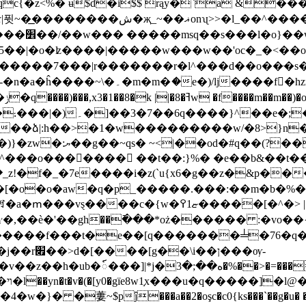
c{�z<%� ʉ$d�i$$ rąy�`a &�
w��>���?
��|�o�ʫ����|�����w���w��'oc�_�<��om�
���7���|r�������r�l^���d��o��ּ�s�_�t
hzmrms����uԯ�o-�n�[�n�k�ns�۔
�)۔�]��6��7�3q����}^��e�;�31�
9�o��⹎���|
m��ձ|:h��>�1�w���������w/�8>}n
���o������� ��t��:}%� �e��b&��t�
�ޏ1߉�����[�^�> |��ׂo��=�xňa����z�
������f���t�e��[q�������╧�76�q
��ן���ѹ-
ه��;��%��>�=����u�t���r���
<�}
� �蔞~$pĵ���a��2�oşc�c0{ks���`��g�u� �