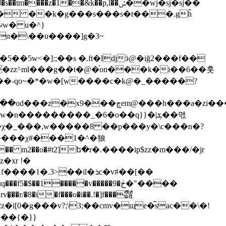
�1��&k��p,l��ݽ��wj�sj�sj��
n�\��u����]g�3~
w<�]:;��s �.ft�ldjӭ@�iğ2���f��
�zz^ml���g��t�@�֗on���k�i��6��훗
e1�.w�n���������_�6�o��q}}�|ܮ��맧
_���,w�����8 ��p���y�\c���n�?
.3>��il�ܪc�v#��[��
�f5�$��1�����v�����9�ڂ�"����
�r/�8�i�f���o�i��.!�]f���㍿
����{�}}