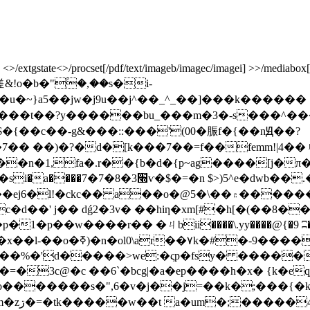
xtgstate<>/procset[/pdf/text/imageb/imagec/imagei] >>/mediabox[ 0 0
傞&!o�b�"۫�,��s�i-
y������bu_���m�3�-s���^������ח�� �����i�?
�{��c��-g&���::���'(00�脤f�{��nԬ��?
�n�1,fa�.r��{b�d�{p~ag����[j�π�o
۾��̴�����^��wc �03j1��tj��%w޶�d��*1bob]
�w����r�� �ㄐbii����\.yy����@{�9 ʭ�&��x�jy�
-9������ l�s�`
ީ�zo�������s�",6�v�j��j=��k�;���{