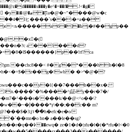
�@z�d�����x���y�e^�=��f�.!<�g�
�@�~"����@w�c
�aб�]�ߕj�#��gp��
�@.�x򲂆�(
fa���n�?c a ��\���d?
j�8�l$������}p��!rf?ca
?gm ��chc8��< #�g'�*���hh�l�8
h�<�=$�z��g�!wb� �>ª�@�?
��[owu���c��y�l{��7���h��x�;
�m7�^���s�'���k/��@<^o��\?
w��~�ĵ����*ϝ\��;��c�� m?
@?���$�3;j۱��h�efc�e�o/
'�`��mn�o bn� a��le��sg?
l�(�*rfu�l<�0