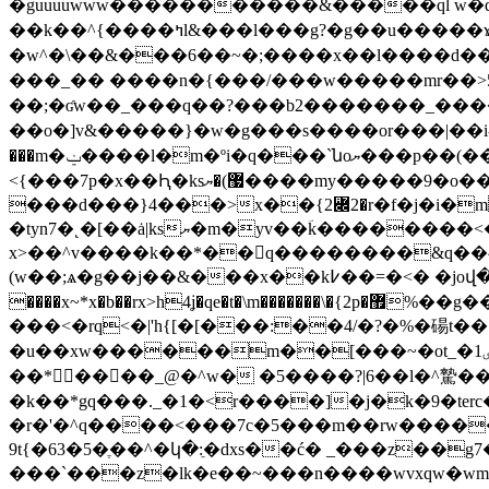
�guuuuwww�����������&�����ql w�q
��k��^{����ߤl&���l���g?�g��u�����ɤ|퓟~�͟��������ش�җ_~��ޣonʯ>>�l_��^������c����}����|��������w7�_}
�w^�\��&���6��~�;����x��l����d����׾��/��w��� �����msq��s���l�o}��w���?~��<�`r�w�����k����
���_�� ����n�{���/���w�����mr��>5
��;�ʛw��_���q��?���b2�������_�����
��o�]v&�����}�w�g���s����or���|��i-�n�a�ĥ����~\�۔�m�m�ަ�e�)/lj����f�ُ
���m�ݔ����ӏ�m�ºi�q���`նoޔ���p��(��ݫ�q����)���,x3�1��8�k ||�8�ߔw �f����m��m��)�oʟޔ;��e?j�7ߴ��r魭�2��}
<{���7p�x��Ԧ�ks޷)�ޔ����my�����
���d���}4���>x��{2Ꟍ2�r�f�j�i�
�tyn7�˛�[��ȧ|ksޔ�m�yv��ؔk��������<�)}�zw�:ޔ��g��~qs� ~<|��od�#q��(?����qu�k����|
x>��^v����k��*��q��������&q��^
(w��;ѧ�g��j��&���x��k߇��=�<� �joվ�_z!�f�_�7e����i�z(`u{x6�g��z�&p������o7�y���ϣ\���(�6u\7co
����x~*x�b��rx>h4ʝ�qe�t�\m�������\�{2p�޿%��g��[�o�o�aw�q�p_�����.���:��m�b�%�����a���/��t��
���<�rq<�|'h{[�[���:��4/�?�%�碭t��ꉐ�a�ՠ���vȿ����c�{w
�u��xw������m��[���~�ot_�ٸ1�,��ѐ�'��gh��߫���*oż������ :�vo��{��d��x:��^�kw�����v���k��:�~.�s��
��*����_@�^w� �5����?|6��l�^騺
�k��*gq���._�1�<r����]�j�k�9�terc�j��r׏��>d�[����[g��\i
�r�'�^q����<���7c�5���m��rw�����v��z��h�ub�៍���]|*j�3
9t{�63�5�ֶ��^�կ�:ֵ�dxs��ć� _���z��g7�ױ�l��yn�t�v�(�[y0�gїe8w1֣x���u�q�����]�l@�r ��ǎ�s�'e��v��z^���bv������
���`���z�lk�e��~���n����wvxqw�wm�4�w�}