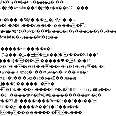
�~s�\�-�]i�l�2� ��
��?�a�;-
5��2�:���r\��k�>����n �/
b4�w���*�ҟ�p/yk<��w��x�g�9���x��9�6���
����i�k6)����{d��
r�����~m��;��u� :
im[㿣(��s�_4�� ū��(�c��a�ly1��?
�a}�l�|�y|�����⛊�$c�r�k?
� ��r�${�|�\��~�<(�}�c�y�b_�l|
wv��}moc�.j��5w�v�~v.��u�?
�s��(
^t1��.����&��9}�ʒ2��u�c�