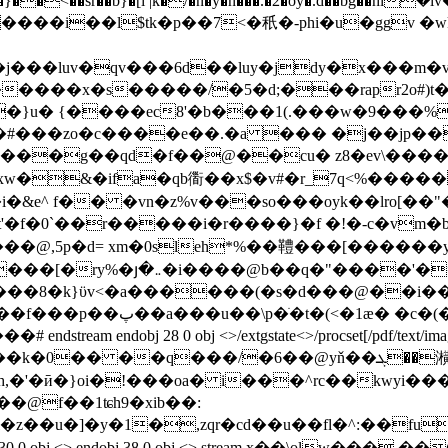
�sr��b}�[i |k�/�n�y�n���.�2�oy�.d��bg��hl݁
3xw�&�ifa�qb衟��x$�v#�r_7q<%�����
�&e^ f�� �vn�z%v���so���oyk��lro[��"�
��q�"����'�=�yۤi�ʂy�"�\f/
���8�k}ϋv<�a������(�s�d���@��i��
28 0 obj <>/extgstate<>/procset[/pdf/text/imageb/imagec/
0�� ��q���/�6��@yň��ܓ��㶇��� �p�h��r��x<���8�@|�
h,�'�ӣ�}oi�!���oa� i���^rc��kwyi
�@f��1ʨh9�xib��:
z��u�]�y�1�,zqr�cd��u��fl�^:��fu