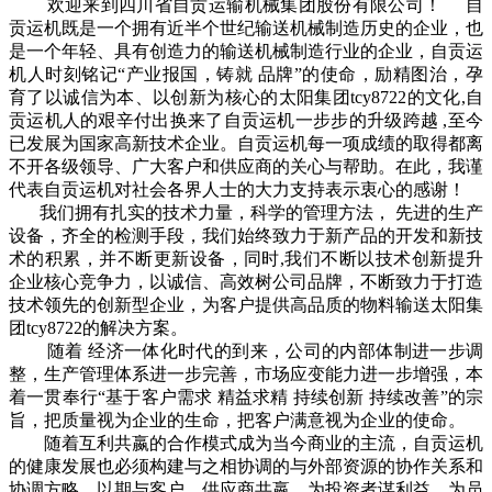
欢迎来到四川省自贡运输机械集团股份有限公司！ 自
贡运机既是一个拥有近半个世纪输送机械制造历史的企业，也
是一个年轻、具有创造力的输送机械制造行业的企业，自贡运
机人时刻铭记“产业报国，铸就 品牌”的使命，励精图治，孕
育了以诚信为本、以创新为核心的太阳集团tcy8722的文化,自
贡运机人的艰辛付出换来了自贡运机一步步的升级跨越 ,至今
已发展为国家高新技术企业。自贡运机每一项成绩的取得都离
不开各级领导、广大客户和供应商的关心与帮助。在此，我谨
代表自贡运机对社会各界人士的大力支持表示衷心的感谢！
我们拥有扎实的技术力量，科学的管理方法， 先进的生产
设备，齐全的检测手段，我们始终致力于新产品的开发和新技
术的积累，并不断更新设备，同时,我们不断以技术创新提升
企业核心竞争力，以诚信、高效树公司品牌，不断致力于打造
技术领先的创新型企业，为客户提供高品质的物料输送太阳集
团tcy8722的解决方案。
随着 经济一体化时代的到来，公司的内部体制进一步调
整，生产管理体系进一步完善，市场应变能力进一步增强，本
着一贯奉行“基于客户需求 精益求精 持续创新 持续改善”的宗
旨，把质量视为企业的生命，把客户满意视为企业的使命。
随着互利共嬴的合作模式成为当今商业的主流，自贡运机
的健康发展也必须构建与之相协调的与外部资源的协作关系和
协调方略，以期与客户、供应商共嬴，为投资者谋利益，为员