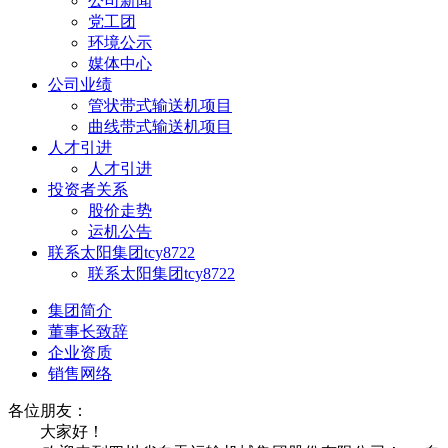
公司新闻
党工团
环境公示
媒体中心
公司业绩
管状带式输送机项目
曲线带式输送机项目
人才引进
人才引进
投资者关系
股价走势
运机公告
联系太阳集团tcy8722
联系太阳集团tcy8722
集团简介
董事长致辞
企业资质
销售网络
各位朋友：
大家好！