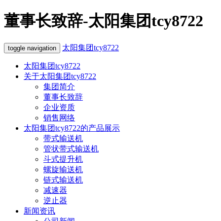
董事长致辞-太阳集团tcy8722
太阳集团tcy8722
toggle navigation
太阳集团tcy8722
关于太阳集团tcy8722
集团简介
董事长致辞
企业资质
销售网络
太阳集团tcy8722的产品展示
带式输送机
管状带式输送机
斗式提升机
螺旋输送机
链式输送机
减速器
逆止器
新闻资讯