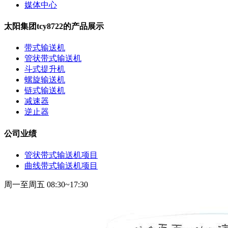
媒体中心
太阳集团tcy8722的产品展示
带式输送机
管状带式输送机
斗式提升机
螺旋输送机
链式输送机
减速器
逆止器
公司业绩
管状带式输送机项目
曲线带式输送机项目
周一至周五 08:30~17:30