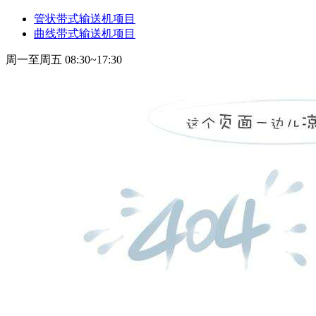
管状带式输送机项目
曲线带式输送机项目
周一至周五 08:30~17:30