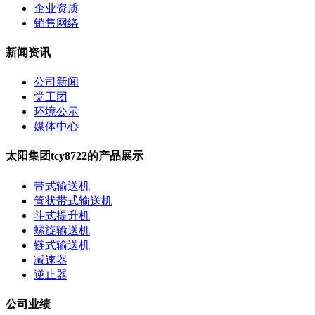
企业资质
销售网络
新闻资讯
公司新闻
党工团
环境公示
媒体中心
太阳集团tcy8722的产品展示
带式输送机
管状带式输送机
斗式提升机
螺旋输送机
链式输送机
减速器
逆止器
公司业绩