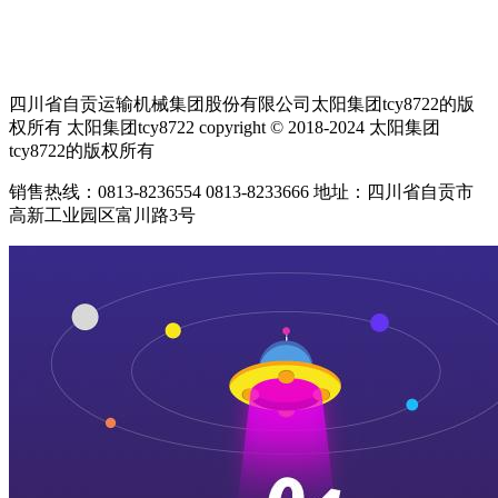
四川省自贡运输机械集团股份有限公司太阳集团tcy8722的版
权所有 太阳集团tcy8722 copyright © 2018-2024 太阳集团
tcy8722的版权所有
销售热线：0813-8236554 0813-8233666 地址：四川省自贡市
高新工业园区富川路3号