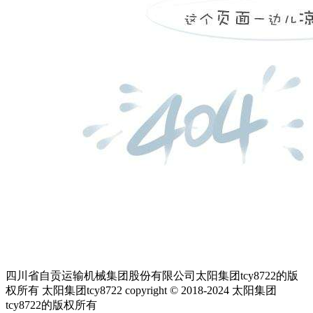
四川省自贡运输机械集团股份有限公司太阳集团tcy8722的版
权所有 太阳集团tcy8722 copyright © 2018-2024 太阳集团
tcy8722的版权所有