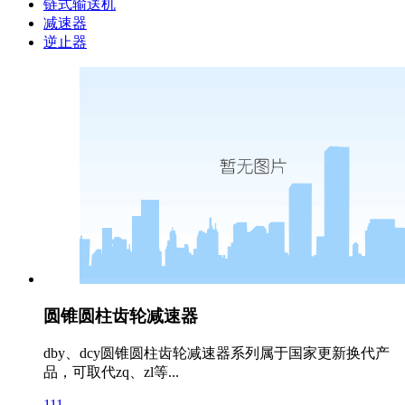
链式输送机
减速器
逆止器
圆锥圆柱齿轮减速器
dby、dcy圆锥圆柱齿轮减速器系列属于国家更新换代产
品，可取代zq、zl等...
111