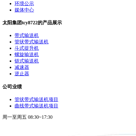
环境公示
媒体中心
太阳集团tcy8722的产品展示
带式输送机
管状带式输送机
斗式提升机
螺旋输送机
链式输送机
减速器
逆止器
公司业绩
管状带式输送机项目
曲线带式输送机项目
周一至周五 08:30~17:30