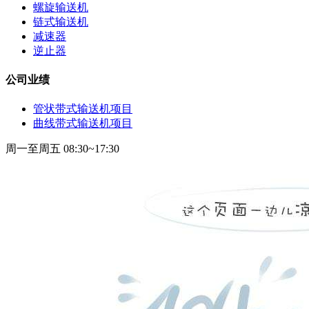
螺旋输送机
链式输送机
减速器
逆止器
公司业绩
管状带式输送机项目
曲线带式输送机项目
周一至周五 08:30~17:30