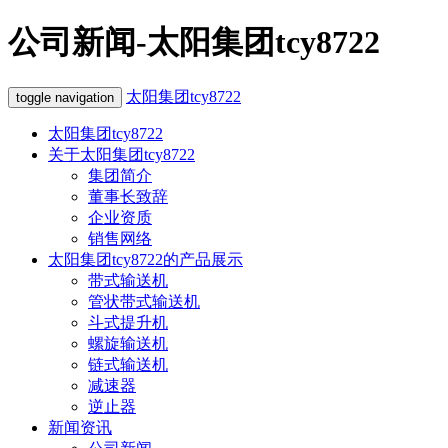
公司新闻-太阳集团tcy8722
太阳集团tcy8722
toggle navigation
太阳集团tcy8722
关于太阳集团tcy8722
集团简介
董事长致辞
企业资质
销售网络
太阳集团tcy8722的产品展示
带式输送机
管状带式输送机
斗式提升机
螺旋输送机
链式输送机
减速器
逆止器
新闻资讯