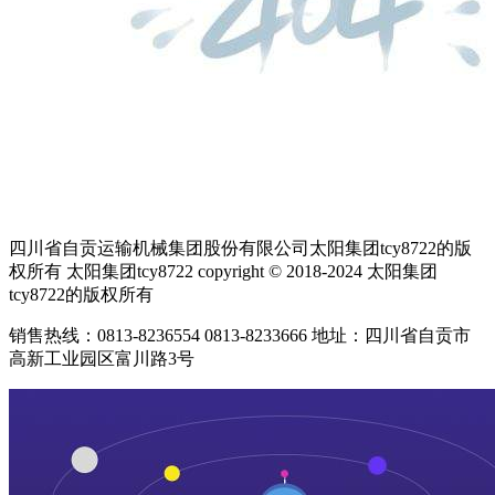
四川省自贡运输机械集团股份有限公司太阳集团tcy8722的版
权所有 太阳集团tcy8722 copyright © 2018-2024 太阳集团
tcy8722的版权所有
销售热线：0813-8236554 0813-8233666 地址：四川省自贡市
高新工业园区富川路3号