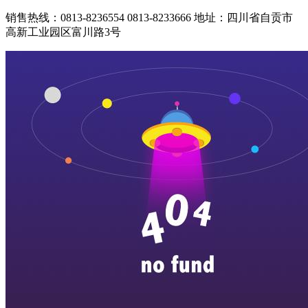
销售热线：0813-8236554 0813-8233666 地址：四川省自贡市
高新工业园区富川路3号