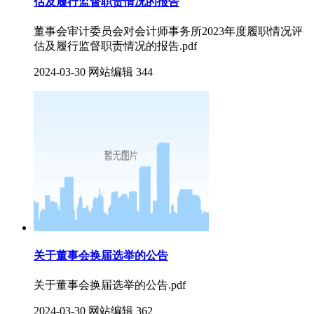
估及履行监督职责情况的报告
董事会审计委员会对会计师事务所2023年度履职情况评
估及履行监督职责情况的报告.pdf
2024-03-30
网站编辑
344
关于董事会换届选举的公告
关于董事会换届选举的公告.pdf
2024-03-30
网站编辑
362