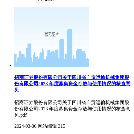
招商证券股份有限公司关于四川省自贡运输机械集团股
份有限公司2023 年度募集资金存放与使用情况的核查意
见
招商证券股份有限公司关于四川省自贡运输机械集团股
份有限公司2023 年度募集资金存放与使用情况的核查意
见.pdf
2024-03-30
网站编辑
315