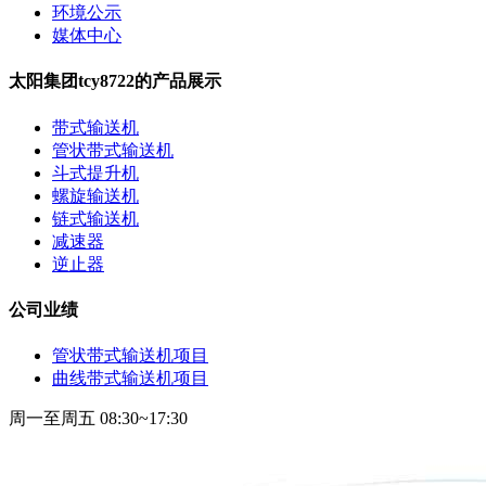
环境公示
媒体中心
太阳集团tcy8722的产品展示
带式输送机
管状带式输送机
斗式提升机
螺旋输送机
链式输送机
减速器
逆止器
公司业绩
管状带式输送机项目
曲线带式输送机项目
周一至周五 08:30~17:30