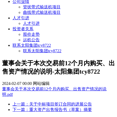
公司业绩
管状带式输送机项目
曲线带式输送机项目
人才引进
人才引进
投资者关系
股价走势
运机公告
联系太阳集团tcy8722
联系太阳集团tcy8722
董事会关于本次交易前12个月内购买、出
售资产情况的说明-太阳集团tcy8722
2024-02-07 00:00
网站编辑
董事会关于本次交易前12个月内购买、出售资产情况的说
明.pdf
上一篇：关于中标项目签订合同的进展公告
下一篇：重大资产出售报告书（草案）摘要