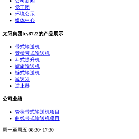
公司新闻
党工团
环境公示
媒体中心
太阳集团tcy8722的产品展示
带式输送机
管状带式输送机
斗式提升机
螺旋输送机
链式输送机
减速器
逆止器
公司业绩
管状带式输送机项目
曲线带式输送机项目
周一至周五 08:30~17:30