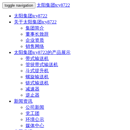
太阳集团tcy8722
toggle navigation
太阳集团tcy8722
关于太阳集团tcy8722
集团简介
董事长致辞
企业资质
销售网络
太阳集团tcy8722的产品展示
带式输送机
管状带式输送机
斗式提升机
螺旋输送机
链式输送机
减速器
逆止器
新闻资讯
公司新闻
党工团
环境公示
媒体中心