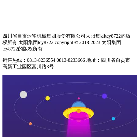
四川省自贡运输机械集团股份有限公司太阳集团tcy8722的版
权所有 太阳集团tcy8722 copyright © 2018-2023 太阳集团
tcy8722的版权所有
销售热线：0813-8236554 0813-8233666 地址：四川省自贡市
高新工业园区富川路3号