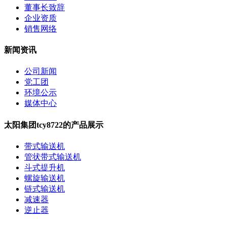
董事长致辞
企业资质
销售网络
新闻资讯
公司新闻
党工团
环境公示
媒体中心
太阳集团tcy8722的产品展示
带式输送机
管状带式输送机
斗式提升机
螺旋输送机
链式输送机
减速器
逆止器