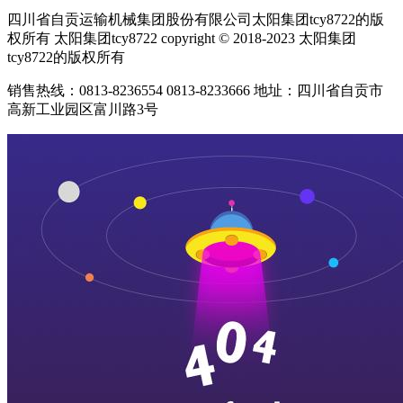
四川省自贡运输机械集团股份有限公司太阳集团tcy8722的版
权所有 太阳集团tcy8722 copyright © 2018-2023 太阳集团
tcy8722的版权所有
销售热线：0813-8236554 0813-8233666 地址：四川省自贡市
高新工业园区富川路3号