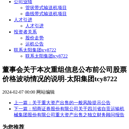
公司业绩
管状带式输送机项目
曲线带式输送机项目
人才引进
人才引进
投资者关系
股价走势
运机公告
联系太阳集团tcy8722
联系太阳集团tcy8722
董事会关于本次重组信息公布前公司股票
价格波动情况的说明-太阳集团tcy8722
2024-02-07 00:00
网站编辑
上一篇：关于重大资产出售的一般风险提示公告
下一篇：招商证券股份有限公司关于四川省自贡运输机
械集团股份有限公司重大资产出售之独立财务顾问报告
为您推荐