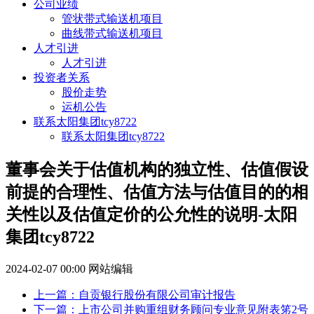
公司业绩
管状带式输送机项目
曲线带式输送机项目
人才引进
人才引进
投资者关系
股价走势
运机公告
联系太阳集团tcy8722
联系太阳集团tcy8722
董事会关于估值机构的独立性、估值假设
前提的合理性、估值方法与估值目的的相
关性以及估值定价的公允性的说明-太阳
集团tcy8722
2024-02-07 00:00
网站编辑
上一篇：自贡银行股份有限公司审计报告
下一篇：上市公司并购重组财务顾问专业意见附表笫2号