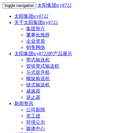
太阳集团tcy8722
toggle navigation
太阳集团tcy8722
关于太阳集团tcy8722
集团简介
董事长致辞
企业资质
销售网络
太阳集团tcy8722的产品展示
带式输送机
管状带式输送机
斗式提升机
螺旋输送机
链式输送机
减速器
逆止器
新闻资讯
公司新闻
党工团
环境公示
媒体中心