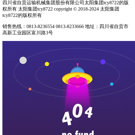
四川省自贡运输机械集团股份有限公司太阳集团tcy8722的版
权所有 太阳集团tcy8722 copyright © 2018-2024 太阳集团
tcy8722的版权所有
销售热线：0813-8236554 0813-8233666 地址：四川省自贡市
高新工业园区富川路3号