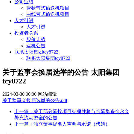
公司业绩
管状带式输送机项目
曲线带式输送机项目
人才引进
人才引进
投资者关系
股价走势
运机公告
联系太阳集团tcy8722
联系太阳集团tcy8722
关于监事会换届选举的公告-太阳集团
tcy8722
2024-03-30 00:00
网站编辑
关于监事会换届选举的公告.pdf
上一篇：关于部分募投项目结项并将节余募集资金永久
补充流动资金的公告
下一篇：独立董事提名人声明与承诺（代婧）