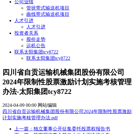
公司业绩
管状带式输送机项目
曲线带式输送机项目
人才引进
人才引进
投资者关系
股价走势
运机公告
联系太阳集团tcy8722
联系太阳集团tcy8722
四川省自贡运输机械集团股份有限公司
2024年限制性股票激励计划实施考核管理
办法-太阳集团tcy8722
2024-04-09 00:00
网站编辑
四川省自贡运输机械集团股份有限公司2024年限制性股票激励
计划实施考核管理办法.pdf
上一篇：独立董事公开征集委托投票权报告书