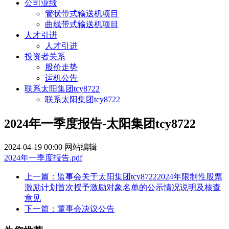
公司业绩
管状带式输送机项目
曲线带式输送机项目
人才引进
人才引进
投资者关系
股价走势
运机公告
联系太阳集团tcy8722
联系太阳集团tcy8722
2024年一季度报告-太阳集团tcy8722
2024-04-19 00:00
网站编辑
2024年一季度报告.pdf
上一篇：监事会关于太阳集团tcy87222024年限制性股票
激励计划首次授予激励对象名单的公示情况说明及核查
意见
下一篇：董事会决议公告