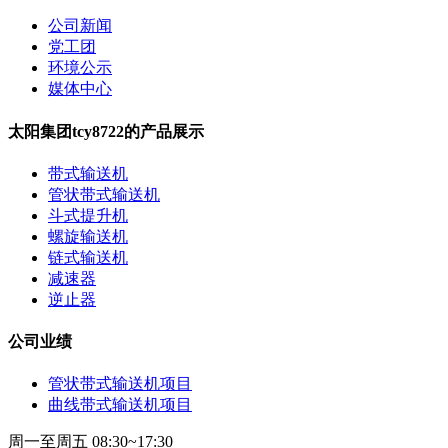
公司新闻
党工团
环境公示
媒体中心
太阳集团tcy8722的产品展示
带式输送机
管状带式输送机
斗式提升机
螺旋输送机
链式输送机
减速器
逆止器
公司业绩
管状带式输送机项目
曲线带式输送机项目
周一至周五 08:30~17:30