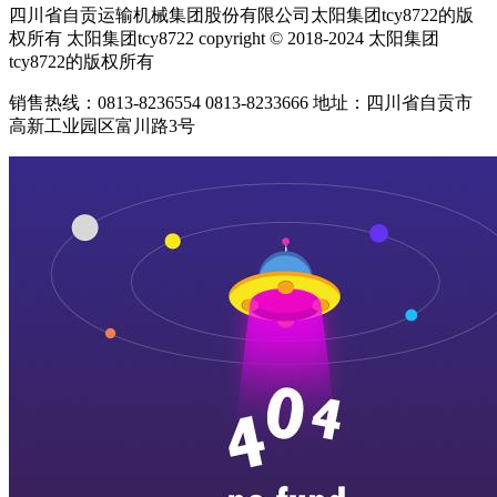
四川省自贡运输机械集团股份有限公司太阳集团tcy8722的版
权所有 太阳集团tcy8722 copyright © 2018-2024 太阳集团
tcy8722的版权所有
销售热线：0813-8236554 0813-8233666 地址：四川省自贡市
高新工业园区富川路3号