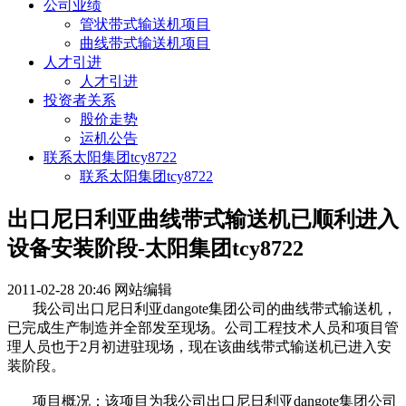
公司业绩
管状带式输送机项目
曲线带式输送机项目
人才引进
人才引进
投资者关系
股价走势
运机公告
联系太阳集团tcy8722
联系太阳集团tcy8722
出口尼日利亚曲线带式输送机已顺利进入
设备安装阶段-太阳集团tcy8722
2011-02-28 20:46
网站编辑
我公司出口尼日利亚dangote集团公司的曲线带式输送机，
已完成生产制造并全部发至现场。公司工程技术人员和项目管
理人员也于2月初进驻现场，现在该曲线带式输送机已进入安
装阶段。
项目概况：该项目为我公司出口尼日利亚dangote集团公司