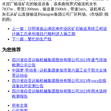
水泥厂输送矿石的输送设备，该条曲线带式输送机全长
7837m，带宽1300mm，输送量3500t/h，带速5m/s。该机将石
灰石从矿山直接输送到dangote集团公司厂区料场。(市场部 /陈
韵西)
上一篇：日照港岚山港区南作业区矿石输送系统工程设
计施工总承包项目已顺利进入施工期
下一篇：繁忙的生产线
为您推荐
四川省自贡运输机械集团股份有限公司2023年废气排放
检测公示公告
中国梦·劳动美 | 运机集团参加市第六届工会干部大众体
育运动会
四川省自贡运输机械集团股份有限公司2023年vocs在线
设备比对监测公告
四川省自贡运输机械集团股份有限公司2023年雨水送样
检测报告
所有文章
公司新闻