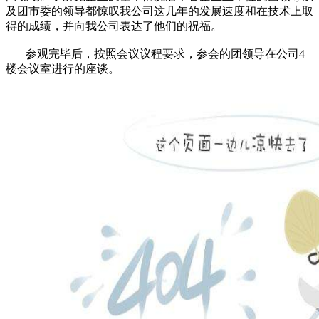
及团市委的领导都惊叹我公司这几年的发展速度和在技术上取
得的成绩，并向我公司表达了他们的祝福。
参观完毕后，按照会议议程要求，参会的团领导在公司4
楼会议室进行的座谈。