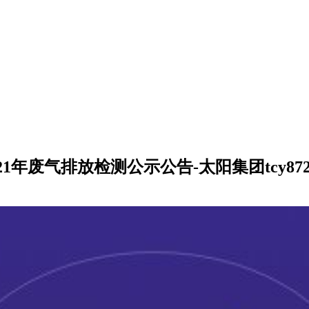
年废气排放检测公示公告-太阳集团tcy872