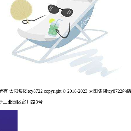
cy8722 copyright © 2018-2023 太阳集团tcy8722
贡市高新工业园区富川路3号