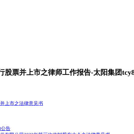
票并上市之律师工作报告-太阳集团tcy87
并上市之法律意见书
的公告