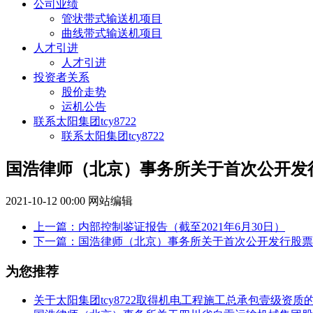
公司业绩
管状带式输送机项目
曲线带式输送机项目
人才引进
人才引进
投资者关系
股价走势
运机公告
联系太阳集团tcy8722
联系太阳集团tcy8722
国浩律师（北京）事务所关于首次公开发行股
2021-10-12 00:00
网站编辑
上一篇：内部控制鉴证报告（截至2021年6月30日）
下一篇：国浩律师（北京）事务所关于首次公开发行股票
为您推荐
关于太阳集团tcy8722取得机电工程施工总承包壹级资质