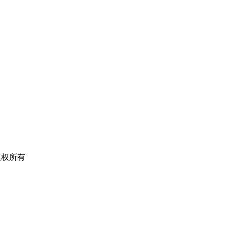
的版权所有