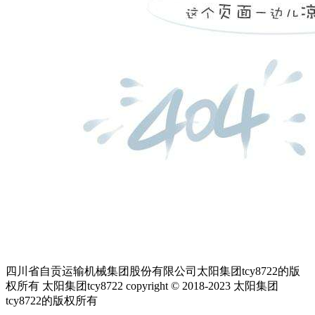
四川省自贡运输机械集团股份有限公司太阳集团tcy8722的版
权所有 太阳集团tcy8722 copyright © 2018-2023 太阳集团
tcy8722的版权所有