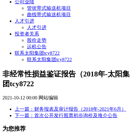
公司业绩
管状带式输送机项目
曲线带式输送机项目
人才引进
人才引进
投资者关系
股价走势
运机公告
联系太阳集团tcy8722
联系太阳集团tcy8722
非经常性损益鉴证报告（2018年-太阳集
团tcy8722
2021-10-12 00:00
网站编辑
上一篇：财务报表及审计报告（2018年-2021年6月）
下一篇：首次公开发行股票初步询价及推介公告
为您推荐