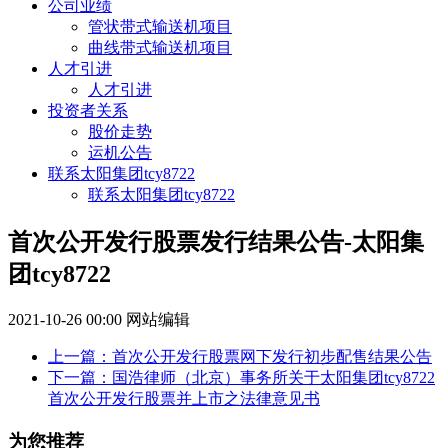
公司业绩
管状带式输送机项目
曲线带式输送机项目
人才引进
人才引进
投资者关系
股价走势
运机公告
联系太阳集团tcy8722
联系太阳集团tcy8722
首次公开发行股票发行结果公告-太阳集
团tcy8722
2021-10-26 00:00
网站编辑
上一篇：首次公开发行股票网下发行初步配售结果公告
下一篇：国浩律师（北京）事务所关于太阳集团tcy8722
首次公开发行股票并上市之法律意见书
为您推荐