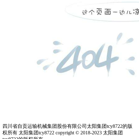
四川省自贡运输机械集团股份有限公司太阳集团tcy8722的版
权所有 太阳集团tcy8722 copyright © 2018-2023 太阳集团