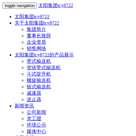
太阳集团tcy8722
toggle navigation
太阳集团tcy8722
关于太阳集团tcy8722
集团简介
董事长致辞
企业资质
销售网络
太阳集团tcy8722的产品展示
带式输送机
管状带式输送机
斗式提升机
螺旋输送机
链式输送机
减速器
逆止器
新闻资讯
公司新闻
党工团
环境公示
媒体中心