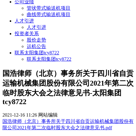
公司业绩
管状带式输送机项目
曲线带式输送机项目
人才引进
人才引进
投资者关系
股价走势
运机公告
联系太阳集团tcy8722
联系太阳集团tcy8722
国浩律师（北京）事务所关于四川省自贡
运输机械集团股份有限公司2021年第二次
临时股东大会之法律意见书-太阳集团
tcy8722
2021-12-16 11:26
网站编辑
国浩律师（北京）事务所关于四川省自贡运输机械集团股份有
限公司2021年第二次临时股东大会之法律意见书.pdf