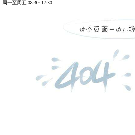
周一至周五 08:30~17:30