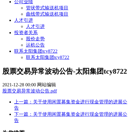
公司业绩
管状带式输送机项目
曲线带式输送机项目
人才引进
人才引进
投资者关系
股价走势
运机公告
联系太阳集团tcy8722
联系太阳集团tcy8722
股票交易异常波动公告-太阳集团tcy8722
2021-12-28 00:00
网站编辑
股票交易异常波动公告.pdf
上一篇：关于使用闲置募集资金进行现金管理的进展公
告
下一篇：关于使用闲置募集资金进行现金管理的进展公
告