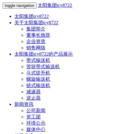
太阳集团tcy8722
toggle navigation
太阳集团tcy8722
关于太阳集团tcy8722
集团简介
董事长致辞
企业资质
销售网络
太阳集团tcy8722的产品展示
带式输送机
管状带式输送机
斗式提升机
螺旋输送机
链式输送机
减速器
逆止器
新闻资讯
公司新闻
党工团
环境公示
媒体中心